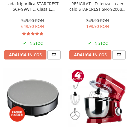
RESIGILAT - Friteuza cu aer
Lada frigorifica STARCREST
cald STARCREST SFR-9200BK,
SCF-99WHE, Clasa E,
1800 W, Cos Dublu, 9 litri,
Capacitate 99L, Sistem
Termostat 80 - 200 °C, 8
convertibil - functie frigider,
349,90 RON
749,90 RON
programe predefinite, Negru
Termostat reglabil, Alb
199,90 RON
649,90 RON
IN STOC
IN STOC
ADAUGA IN COS
ADAUGA IN COS