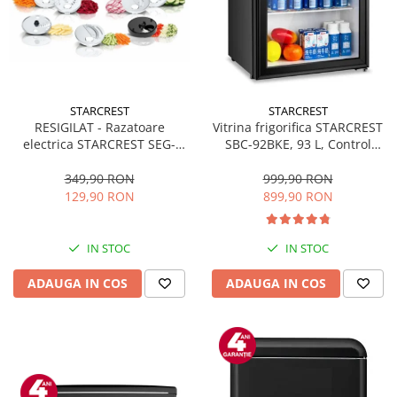
STARCREST
STARCREST
RESIGILAT - Razatoare
Vitrina frigorifica STARCREST
electrica STARCREST SEG-
SBC-92BKE, 93 L, Control
200BK, 200 W, 7 moduri de
temperatura, Usa sticla, H
taiere, Negru
83.2 cm, Negru
349,90 RON
999,90 RON
129,90 RON
899,90 RON
IN STOC
IN STOC
ADAUGA IN COS
ADAUGA IN COS