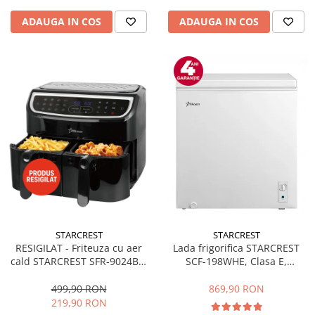
ADAUGA IN COS
ADAUGA IN COS
STARCREST
STARCREST
RESIGILAT - Friteuza cu aer
Lada frigorifica STARCREST
cald STARCREST SFR-9024BK,
SCF-198WHE, Clasa E,
2400 W, Cos Dublu, 9 litri,
Capacitate 198L, Sistem
Termostat 80 - 200 °C, 12
convertibil - functie frigider,
499,90 RON
869,90 RON
programe, Negru
Termostat reglabil, Alb
219,90 RON