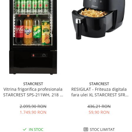
STARCREST
STARCREST
Vitrina frigorifica profesionala
RESIGILAT - Friteuza digitala
STARCREST SPS-211WH, 218 L,
fara ulei XL STARCREST SFR-
Termostat reglabil, Iluminare
3500, 1500 W, Cos 3.5 litri,
LED, H 141 cm, Negru
Termostat 80 - 200 °C, 8
2.099,90 RON
436,21 RON
programe predefinite, Negru
1.749,90 RON
59,90 RON
IN STOC
STOC LIMITAT