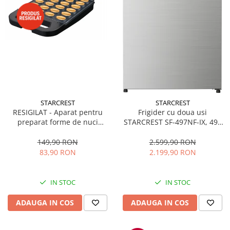
STARCREST
STARCREST
RESIGILAT - Aparat pentru
Frigider cu doua usi
preparat forme de nuci
STARCREST SF-497NF-IX, 497
STARCREST SNM-4024BX, 24
L, Full NoFrost, Compresor
forme, 1400W, Indicator
Inverter, Clasa E, Display,
149,90 RON
2.599,90 RON
luminos, Placi antiaderente,
Functie super racire, Blocare
83,90 RON
2.199,90 RON
Negru/Inox
acces copii, H 175 cm, Inox
IN STOC
IN STOC
ADAUGA IN COS
ADAUGA IN COS