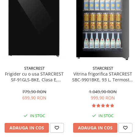
STARCREST
STARCREST
Frigider cu o usa STARCREST
Vitrina frigorifica STARCREST
SF-91GLS-BKE, Clasa E,
SBC-9901BKE, 93 L, Termostat
Capacitate 91L, Iluminare
reglabil, Iluminare LED, Usa
interioara, H 83 cm, Sticla
sticla, H 84.5 cm, Negru
779,90 RON
1.049,90 RON
Neagra
699,90 RON
999,90 RON
IN STOC
IN STOC
ADAUGA IN COS
ADAUGA IN COS