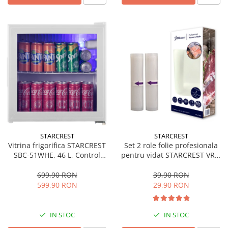
STARCREST
STARCREST
Vitrina frigorifica STARCREST
Set 2 role folie profesionala
SBC-51WHE, 46 L, Control
pentru vidat STARCREST VRL-
temperatura, Usa sticla, H
2850, 28 x 500 cm, rezistente,
48.8 cm, Alb
reutilizabile, sous vide,
699,90 RON
39,90 RON
lavabile in masina de spalat,
599,90 RON
29,90 RON
fara BPA, transparent
IN STOC
IN STOC