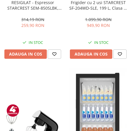
RESIGILAT - Espressor
Frigider cu 2 usi STARCREST
STARCREST SEM-850SLBK,
SF-204WD-SLE, 199 L, Clasa E,
850W, 20 bar, rezervor
Dozator Apa, Iluminare LED,
detasabil 1.5L, dispozitiv
Termostat Ajustabil, Usi
314,19 RON
1.099,90 RON
spumare, filtru dublu din
reversibile, H 143 cm, Argintiu
259,90 RON
949,90 RON
inox, Negru/Inox
IN STOC
IN STOC
ADAUGA IN COS
ADAUGA IN COS