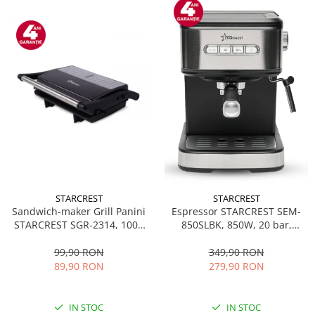
STARCREST
STARCREST
Sandwich-maker Grill Panini
Espressor STARCREST SEM-
STARCREST SGR-2314, 1000
850SLBK, 850W, 20 bar,
W, Placi nonaderente,
rezervor detasabil 1.5L,
Deschidere 180°, Suprafata
dispozitiv spumare, filtru
99,90 RON
349,90 RON
de gatire 23 x 14 cm, Negru
dublu din inox, Negru/Inox
89,90 RON
279,90 RON
IN STOC
IN STOC