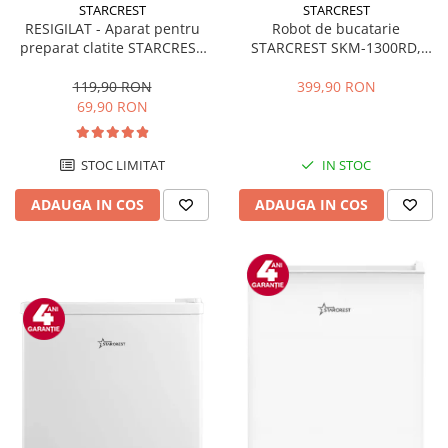
STARCREST
STARCREST
RESIGILAT - Aparat pentru
Robot de bucatarie
preparat clatite STARCREST
STARCREST SKM-1300RD,
SCM-3212, 1200W, Placa cu
1300W, Bol 5.2 L Inox, 4
invelis ceramic antiaderent,
Accesorii, 10 Viteze + Pulse,
119,90 RON
399,90 RON
30 cm, Inox / Negru
Angrenaje metalice, Rosu
69,90 RON
STOC LIMITAT
IN STOC
ADAUGA IN COS
ADAUGA IN COS