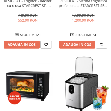
RESIGILAT - Frigider - Racitor
RESIGILAT - Vitrina frigorifica
cu o usa STARCREST SFL-
profesionala STARCREST SBC-
92WHE, Clasa E, Capacitate
160BK, 141 L, Termostat
92L, Iluminare interioara,H 83
reglabil, Iluminare LED, H 104
749,90 RON
1.699,90 RON
cm, Alb
cm, Negru
552,90 RON
1.200,90 RON
STOC LIMITAT
STOC LIMITAT
ADAUGA IN COS
ADAUGA IN COS