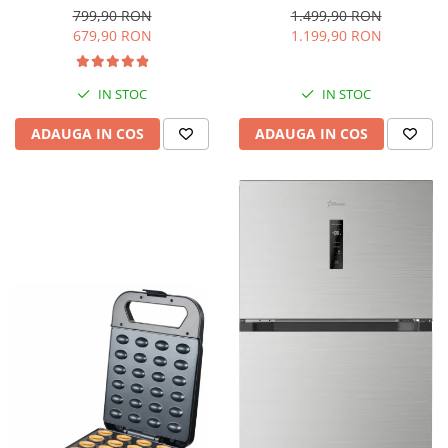
interioara, H 84 cm, Negru
Iluminare LED, Termostat
799,90 RON
1.499,90 RON
Reglabil, H 147 cm, Negru
679,90 RON
1.199,90 RON
IN STOC
IN STOC
ADAUGA IN COS
ADAUGA IN COS