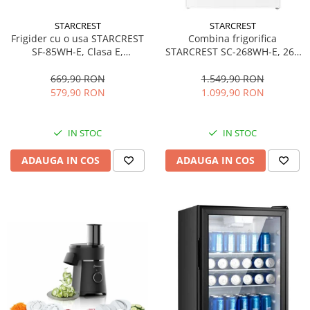
STARCREST
STARCREST
Frigider cu o usa STARCREST
Combina frigorifica
SF-85WH-E, Clasa E,
STARCREST SC-268WH-E, 268
Capacitate 85L, Iluminare
L, Clasa E, Less Frost,
interioara, Compartiment
Termostat reglabil, Iluminare
669,90 RON
1.549,90 RON
gheata, H 82 cm, Alb
LED, Picioare ajustabile, Usi
579,90 RON
1.099,90 RON
reversibile, H 178 cm, Alb
IN STOC
IN STOC
ADAUGA IN COS
ADAUGA IN COS