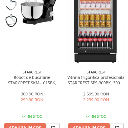
STARCREST
STARCREST
Robot de bucatarie
Vitrina frigorifica profesionala
STARCREST SKM-1015BK,
STARCREST SPS-300BK, 300 L,
1500 W, Bol 4.5 L Inox, 5
Termostat reglabil, Iluminare
Accesorii, 10 Viteze + Pulse,
LED, H 169.5 cm, Negru
369,90 RON
2.599,90 RON
Negru
299,90 RON
2.299,90 RON
IN STOC
IN STOC
ADAUGA IN COS
ADAUGA IN COS