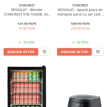
STARCREST
STARCREST
RESIGILAT - Blender
RESIGILAT - Aparat placa de
STARCREST STB-15500B, 500
indreptat parul cu aer cald 2
W, 1.5 l, 2 viteze + functie
in 1 STARCREST SHS-1300PK,
Pulse, Negru
1300 W, Uscare si indreptare,
121,00 RON
549,90 RON
Afisaj LCD, Tehnologie cu ioni
70,90 RON
259,90 RON
negativi, 5 Moduri de
temperatura, 3 Viteze, Roz
IN STOC
IN STOC
ADAUGA IN COS
ADAUGA IN COS