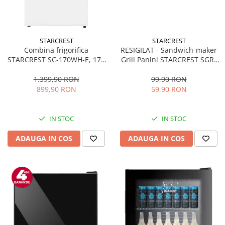
STARCREST
STARCREST
Combina frigorifica
RESIGILAT - Sandwich-maker
STARCREST SC-170WH-E, 170
Grill Panini STARCREST SGR-
L, Clasa E, Less Frost,
2314, 1000 W, Placi
Termostat reglabil, Iluminare
nonaderente, Deschidere
1.399,90 RON
99,90 RON
LED, Picioare ajustabile, Usi
180°, Suprafata de gatire 23 x
899,90 RON
59,90 RON
reversibile, H 151.8 cm, Alb
14 cm, Negru
IN STOC
IN STOC
ADAUGA IN COS
ADAUGA IN COS