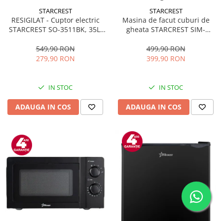
STARCREST
STARCREST
RESIGILAT - Cuptor electric
Masina de facut cuburi de
STARCREST SO-3511BK, 35L,
gheata STARCREST SIM-
1500W, Rotisor, Convectie, 12
1125IX, Capacitate 11-
Programe predefinite,
12Kg/24h, Cos gheata
549,90 RON
499,90 RON
Interfata digitala, Negru
detasabil, Rezervor apa 0.8 l,
279,90 RON
399,90 RON
Inox
IN STOC
IN STOC
ADAUGA IN COS
ADAUGA IN COS