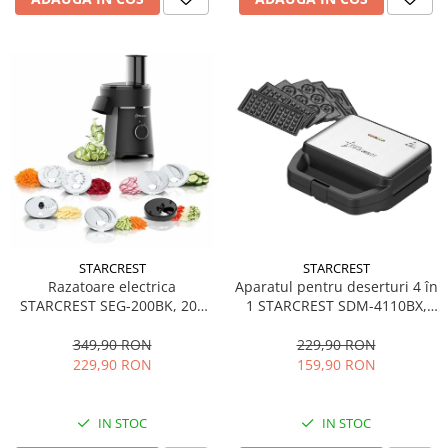
STARCREST
STARCREST
Aparatul pentru deserturi 4 în
Razatoare electrica
1 STARCREST SDM-4110BX,
STARCREST SEG-200BK, 200
800W, placi detasabile cu
W, 7 moduri de taiere, Negru
invelis ceramic pentru vafe,
229,90 RON
349,90 RON
nuci, gogosi si smile
159,90 RON
229,90 RON
sandwich, negru
IN STOC
IN STOC