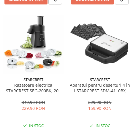
STARCREST
STARCREST
Aparatul pentru deserturi 4 în
Razatoare electrica
1 STARCREST SDM-4110BX,
STARCREST SEG-200BK, 200
800W, placi detasabile cu
W, 7 moduri de taiere, Negru
invelis ceramic pentru vafe,
229,90 RON
349,90 RON
nuci, gogosi si smile
159,90 RON
229,90 RON
sandwich, negru
IN STOC
IN STOC