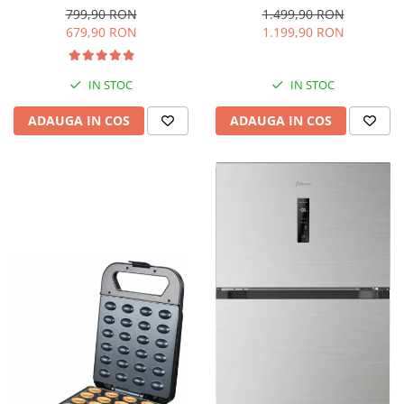
interioara, H 84 cm, Negru
Iluminare LED, Termostat
799,90 RON
1.499,90 RON
Reglabil, H 147 cm, Negru
679,90 RON
1.199,90 RON
IN STOC
IN STOC
ADAUGA IN COS
ADAUGA IN COS