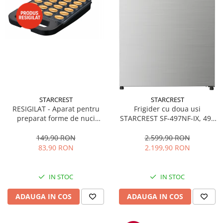
STARCREST
STARCREST
RESIGILAT - Aparat pentru
Frigider cu doua usi
preparat forme de nuci
STARCREST SF-497NF-IX, 497
STARCREST SNM-4024BX, 24
L, Full NoFrost, Compresor
forme, 1400W, Indicator
Inverter, Clasa E, Display,
149,90 RON
2.599,90 RON
luminos, Placi antiaderente,
Functie super racire, Blocare
83,90 RON
2.199,90 RON
Negru/Inox
acces copii, H 175 cm, Inox
IN STOC
IN STOC
ADAUGA IN COS
ADAUGA IN COS