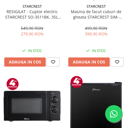
STARCREST
STARCREST
RESIGILAT - Cuptor electric
Masina de facut cuburi de
STARCREST SO-3511BK, 35L,
gheata STARCREST SIM-
1500W, Rotisor, Convectie, 12
1125IX, Capacitate 11-
Programe predefinite,
12Kg/24h, Cos gheata
549,90 RON
499,90 RON
Interfata digitala, Negru
detasabil, Rezervor apa 0.8 l,
279,90 RON
399,90 RON
Inox
IN STOC
IN STOC
ADAUGA IN COS
ADAUGA IN COS