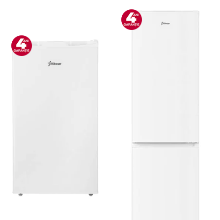
Bucatarie & Servire
Cutite & seturi
Iluminat & electrice
Prelungitoare
Sport & Activitati in aer liber
Cutii frigorifice
Climatizare & incalzire
Accesorii aparate climatizare
Aeroterme
Aparate de spalat cu presiune
Calorifere electrice
Climatizare
Purificatoare
Ingrijire personala
Aparate & Accesorii ingrijire