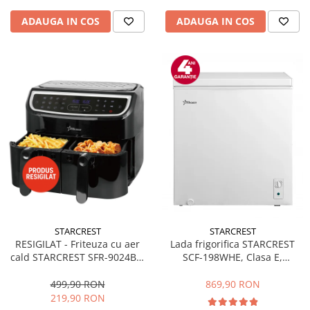
ADAUGA IN COS
ADAUGA IN COS
STARCREST
STARCREST
RESIGILAT - Friteuza cu aer
Lada frigorifica STARCREST
cald STARCREST SFR-9024BK,
SCF-198WHE, Clasa E,
2400 W, Cos Dublu, 9 litri,
Capacitate 198L, Sistem
Termostat 80 - 200 °C, 12
convertibil - functie frigider,
499,90 RON
869,90 RON
programe, Negru
Termostat reglabil, Alb
219,90 RON