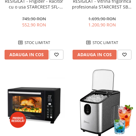
RESIGILAT - Frigider - Racitor
RESIGILAT - Vitrina frigorifica
cu o usa STARCREST SFL-
profesionala STARCREST SBC-
92WHE, Clasa E, Capacitate
160BK, 141 L, Termostat
92L, Iluminare interioara,H 83
reglabil, Iluminare LED, H 104
749,90 RON
1.699,90 RON
cm, Alb
cm, Negru
552,90 RON
1.200,90 RON
STOC LIMITAT
STOC LIMITAT
ADAUGA IN COS
ADAUGA IN COS