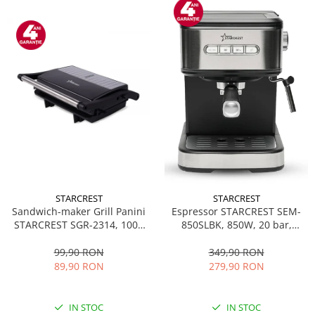
STARCREST
STARCREST
Sandwich-maker Grill Panini
Espressor STARCREST SEM-
STARCREST SGR-2314, 1000
850SLBK, 850W, 20 bar,
W, Placi nonaderente,
rezervor detasabil 1.5L,
Deschidere 180°, Suprafata
dispozitiv spumare, filtru
99,90 RON
349,90 RON
de gatire 23 x 14 cm, Negru
dublu din inox, Negru/Inox
89,90 RON
279,90 RON
IN STOC
IN STOC