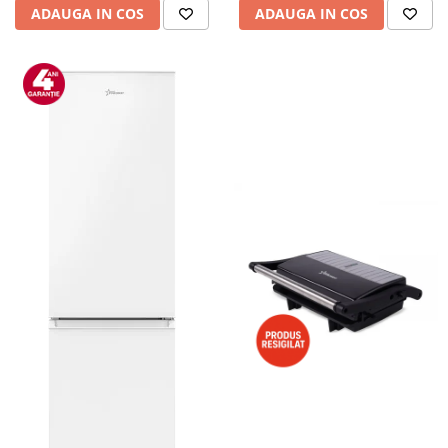
ADAUGA IN COS
ADAUGA IN COS
Alte accesorii foto & video
Aparate foto compacte
Aparate foto DSLR
Aparate foto Mirrorless
Carduri memorie
Obiective
Audio
Boxe portabile
Caști
MP3/MP4 playere
Radio
Sisteme audio
Soundbar
Auto
Accesorii electronice Auto
Compresoare auto
Auto-Moto