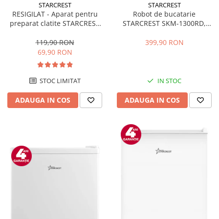
STARCREST
STARCREST
RESIGILAT - Aparat pentru
Robot de bucatarie
preparat clatite STARCREST
STARCREST SKM-1300RD,
SCM-3212, 1200W, Placa cu
1300W, Bol 5.2 L Inox, 4
invelis ceramic antiaderent,
Accesorii, 10 Viteze + Pulse,
119,90 RON
399,90 RON
30 cm, Inox / Negru
Angrenaje metalice, Rosu
69,90 RON
STOC LIMITAT
IN STOC
ADAUGA IN COS
ADAUGA IN COS