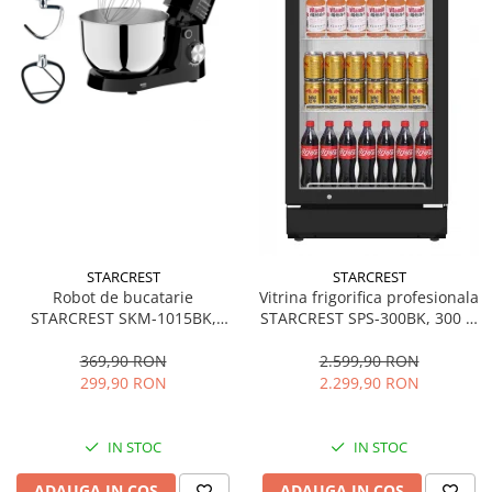
STARCREST
STARCREST
Robot de bucatarie
Vitrina frigorifica profesionala
STARCREST SKM-1015BK,
STARCREST SPS-300BK, 300 L,
1500 W, Bol 4.5 L Inox, 5
Termostat reglabil, Iluminare
Accesorii, 10 Viteze + Pulse,
LED, H 169.5 cm, Negru
369,90 RON
2.599,90 RON
Negru
299,90 RON
2.299,90 RON
IN STOC
IN STOC
ADAUGA IN COS
ADAUGA IN COS