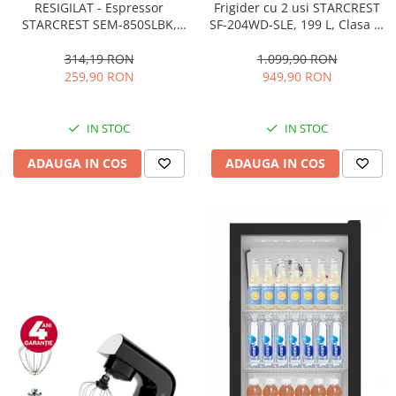
RESIGILAT - Espressor
Frigider cu 2 usi STARCREST
STARCREST SEM-850SLBK,
SF-204WD-SLE, 199 L, Clasa E,
850W, 20 bar, rezervor
Dozator Apa, Iluminare LED,
detasabil 1.5L, dispozitiv
Termostat Ajustabil, Usi
314,19 RON
1.099,90 RON
spumare, filtru dublu din
reversibile, H 143 cm, Argintiu
259,90 RON
949,90 RON
inox, Negru/Inox
IN STOC
IN STOC
ADAUGA IN COS
ADAUGA IN COS