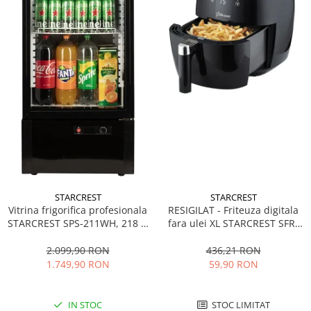
STARCREST
STARCREST
Vitrina frigorifica profesionala
RESIGILAT - Friteuza digitala
STARCREST SPS-211WH, 218 L,
fara ulei XL STARCREST SFR-
Termostat reglabil, Iluminare
3500, 1500 W, Cos 3.5 litri,
LED, H 141 cm, Negru
Termostat 80 - 200 °C, 8
2.099,90 RON
436,21 RON
programe predefinite, Negru
1.749,90 RON
59,90 RON
IN STOC
STOC LIMITAT