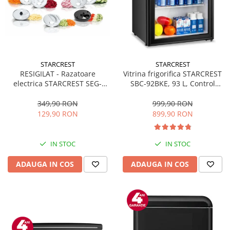
STARCREST
STARCREST
RESIGILAT - Razatoare
Vitrina frigorifica STARCREST
electrica STARCREST SEG-
SBC-92BKE, 93 L, Control
200BK, 200 W, 7 moduri de
temperatura, Usa sticla, H
taiere, Negru
83.2 cm, Negru
349,90 RON
999,90 RON
129,90 RON
899,90 RON
IN STOC
IN STOC
ADAUGA IN COS
ADAUGA IN COS