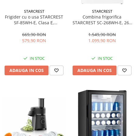
personala
Uscatoare de par
STARCREST
STARCREST
Frigider cu o usa STARCREST
Combina frigorifica
Obiecte sanitare
SF-85WH-E, Clasa E,
STARCREST SC-268WH-E, 268
Accesorii
Capacitate 85L, Iluminare
L, Clasa E, Less Frost,
interioara, Compartiment
Termostat reglabil, Iluminare
669,90 RON
1.549,90 RON
Alte obiecte sanitare
gheata, H 82 cm, Alb
LED, Picioare ajustabile, Usi
579,90 RON
1.099,90 RON
reversibile, H 178 cm, Alb
Resigilate
IN STOC
IN STOC
ADAUGA IN COS
ADAUGA IN COS