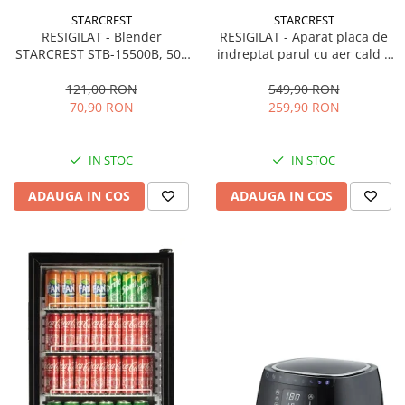
STARCREST
STARCREST
RESIGILAT - Blender
RESIGILAT - Aparat placa de
STARCREST STB-15500B, 500
indreptat parul cu aer cald 2
W, 1.5 l, 2 viteze + functie
in 1 STARCREST SHS-1300PK,
Pulse, Negru
1300 W, Uscare si indreptare,
121,00 RON
549,90 RON
Afisaj LCD, Tehnologie cu ioni
70,90 RON
259,90 RON
negativi, 5 Moduri de
temperatura, 3 Viteze, Roz
IN STOC
IN STOC
ADAUGA IN COS
ADAUGA IN COS