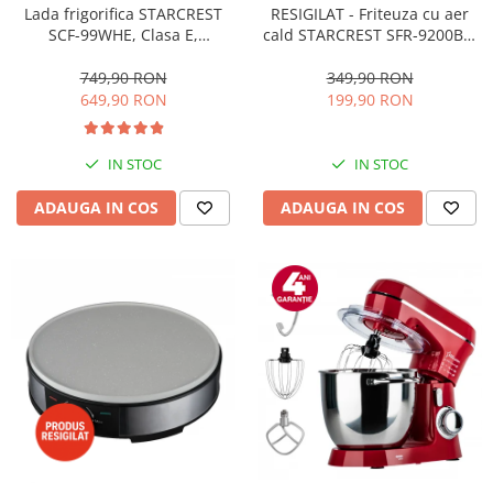
RESIGILAT - Friteuza cu aer
Lada frigorifica STARCREST
cald STARCREST SFR-9200BK,
SCF-99WHE, Clasa E,
1800 W, Cos Dublu, 9 litri,
Capacitate 99L, Sistem
Termostat 80 - 200 °C, 8
convertibil - functie frigider,
349,90 RON
749,90 RON
programe predefinite, Negru
Termostat reglabil, Alb
199,90 RON
649,90 RON
IN STOC
IN STOC
ADAUGA IN COS
ADAUGA IN COS