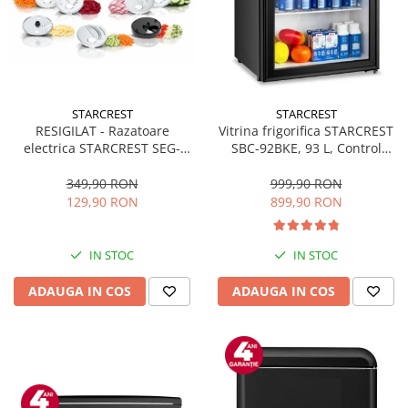
Prelungitoare
Sport & Activitati in aer liber
Cutii frigorifice
Climatizare & incalzire
STARCREST
STARCREST
Accesorii aparate climatizare
RESIGILAT - Razatoare
Vitrina frigorifica STARCREST
electrica STARCREST SEG-
SBC-92BKE, 93 L, Control
Aeroterme
200BK, 200 W, 7 moduri de
temperatura, Usa sticla, H
Aparate de spalat cu presiune
taiere, Negru
83.2 cm, Negru
349,90 RON
999,90 RON
129,90 RON
899,90 RON
Calorifere electrice
Climatizare
IN STOC
IN STOC
Purificatoare
ADAUGA IN COS
ADAUGA IN COS
Ingrijire personala
Aparate & Accesorii ingrijire
personala
Uscatoare de par
Obiecte sanitare