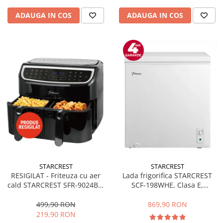
ADAUGA IN COS
ADAUGA IN COS
STARCREST
STARCREST
RESIGILAT - Friteuza cu aer
Lada frigorifica STARCREST
cald STARCREST SFR-9024BK,
SCF-198WHE, Clasa E,
2400 W, Cos Dublu, 9 litri,
Capacitate 198L, Sistem
Termostat 80 - 200 °C, 12
convertibil - functie frigider,
499,90 RON
869,90 RON
programe, Negru
Termostat reglabil, Alb
219,90 RON