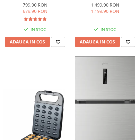
interioara, H 84 cm, Negru
Iluminare LED, Termostat
799,90 RON
1.499,90 RON
Reglabil, H 147 cm, Negru
679,90 RON
1.199,90 RON
IN STOC
IN STOC
ADAUGA IN COS
ADAUGA IN COS