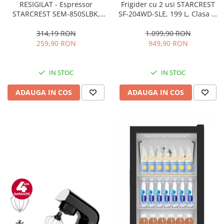
RESIGILAT - Espressor
Frigider cu 2 usi STARCREST
STARCREST SEM-850SLBK,
SF-204WD-SLE, 199 L, Clasa E,
850W, 20 bar, rezervor
Dozator Apa, Iluminare LED,
detasabil 1.5L, dispozitiv
Termostat Ajustabil, Usi
314,19 RON
1.099,90 RON
spumare, filtru dublu din
reversibile, H 143 cm, Argintiu
259,90 RON
949,90 RON
inox, Negru/Inox
IN STOC
IN STOC
ADAUGA IN COS
ADAUGA IN COS