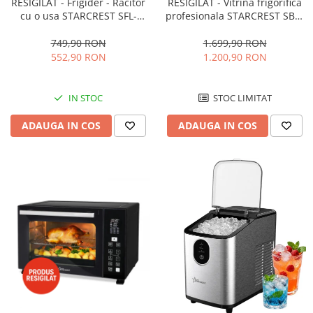
RESIGILAT - Frigider - Racitor
RESIGILAT - Vitrina frigorifica
cu o usa STARCREST SFL-
profesionala STARCREST SBC-
92WHE, Clasa E, Capacitate
160BK, 141 L, Termostat
92L, Iluminare interioara,H 83
reglabil, Iluminare LED, H 104
749,90 RON
1.699,90 RON
cm, Alb
cm, Negru
552,90 RON
1.200,90 RON
IN STOC
STOC LIMITAT
ADAUGA IN COS
ADAUGA IN COS