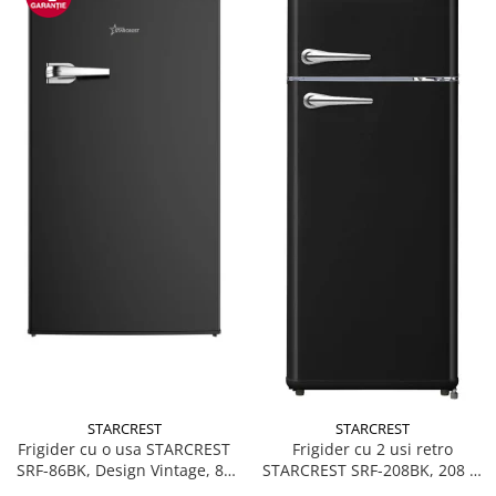
Accesorii
Alte obiecte sanitare
Resigilate
STARCREST
STARCREST
Frigider cu o usa STARCREST
Frigider cu 2 usi retro
SRF-86BK, Design Vintage, 85
STARCREST SRF-208BK, 208 L,
l, Clasa E, Iluminare
Clasa E, Design Vintage,