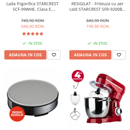
RESIGILAT - Friteuza cu aer
Lada frigorifica STARCREST
cald STARCREST SFR-9200BK,
SCF-99WHE, Clasa E,
1800 W, Cos Dublu, 9 litri,
Capacitate 99L, Sistem
Termostat 80 - 200 °C, 8
convertibil - functie frigider,
349,90 RON
749,90 RON
programe predefinite, Negru
Termostat reglabil, Alb
199,90 RON
649,90 RON
IN STOC
IN STOC
ADAUGA IN COS
ADAUGA IN COS