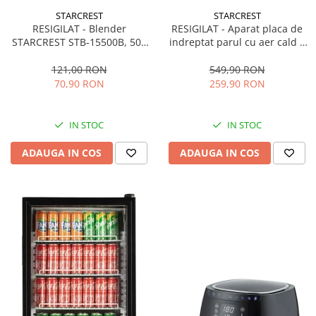
STARCREST
STARCREST
RESIGILAT - Blender
RESIGILAT - Aparat placa de
STARCREST STB-15500B, 500
indreptat parul cu aer cald 2
W, 1.5 l, 2 viteze + functie
in 1 STARCREST SHS-1300PK,
Pulse, Negru
1300 W, Uscare si indreptare,
121,00 RON
549,90 RON
Afisaj LCD, Tehnologie cu ioni
70,90 RON
259,90 RON
negativi, 5 Moduri de
temperatura, 3 Viteze, Roz
IN STOC
IN STOC
ADAUGA IN COS
ADAUGA IN COS