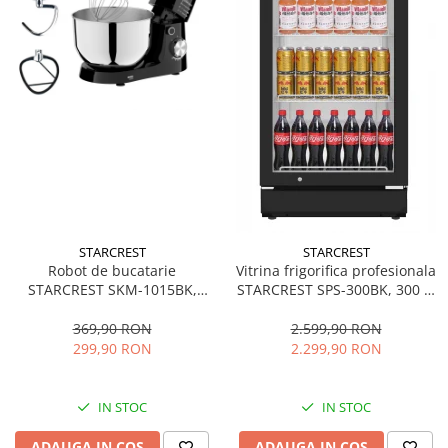
STARCREST
STARCREST
Robot de bucatarie
Vitrina frigorifica profesionala
STARCREST SKM-1015BK,
STARCREST SPS-300BK, 300 L,
1500 W, Bol 4.5 L Inox, 5
Termostat reglabil, Iluminare
Accesorii, 10 Viteze + Pulse,
LED, H 169.5 cm, Negru
369,90 RON
2.599,90 RON
Negru
299,90 RON
2.299,90 RON
IN STOC
IN STOC
ADAUGA IN COS
ADAUGA IN COS