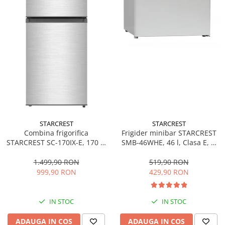
Prăjitoare de pâine
Rasnite condimente
Razatoare
Roboti de bucatarie
Sandwich-maker
Storcătoare
Aparate de cafea
Accesorii
Cafetiere
Espressoare
STARCREST
STARCREST
Frigider minibar STARCREST
Combina frigorifica
Râșnițe de cafea
SMB-46WHE, 46 l, Clasa E, H
STARCREST SC-170IX-E, 170 L,
Aparate de curatat bijuterii
49.5 cm, Alb
Clasa E, Less Frost, Termostat
reglabil, Iluminare LED,
519,90 RON
1.499,90 RON
Aparate de curățat cu aburi
Suprafata Inox antiamprenta,
429,90 RON
999,90 RON
Aparate de ingrijire tesaturi
Picioare ajustabile, Usi
reversibile, H 151.8 cm, Inox
aparat de calcat vertical
IN STOC
IN STOC
Aparate de scame
Fiare de calcat
ADAUGA IN COS
ADAUGA IN COS