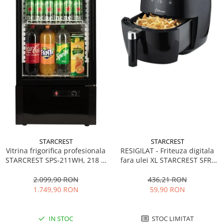
STARCREST
STARCREST
Vitrina frigorifica profesionala
RESIGILAT - Friteuza digitala
STARCREST SPS-211WH, 218 L,
fara ulei XL STARCREST SFR-
Termostat reglabil, Iluminare
3500, 1500 W, Cos 3.5 litri,
LED, H 141 cm, Negru
Termostat 80 - 200 °C, 8
2.099,90 RON
436,21 RON
programe predefinite, Negru
1.749,90 RON
59,90 RON
IN STOC
STOC LIMITAT