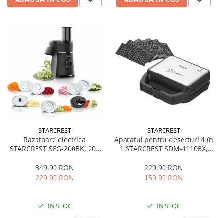
STARCREST
STARCREST
Aparatul pentru deserturi 4 în
Razatoare electrica
1 STARCREST SDM-4110BX,
STARCREST SEG-200BK, 200
800W, placi detasabile cu
W, 7 moduri de taiere, Negru
invelis ceramic pentru vafe,
229,90 RON
349,90 RON
nuci, gogosi si smile
159,90 RON
229,90 RON
sandwich, negru
IN STOC
IN STOC