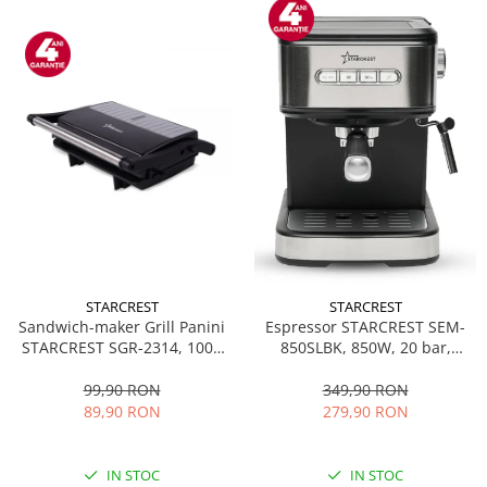
STARCREST
STARCREST
Sandwich-maker Grill Panini
Espressor STARCREST SEM-
STARCREST SGR-2314, 1000
850SLBK, 850W, 20 bar,
W, Placi nonaderente,
rezervor detasabil 1.5L,
Deschidere 180°, Suprafata
dispozitiv spumare, filtru
99,90 RON
349,90 RON
de gatire 23 x 14 cm, Negru
dublu din inox, Negru/Inox
89,90 RON
279,90 RON
IN STOC
IN STOC