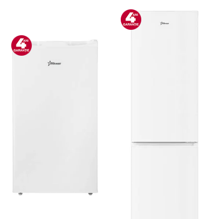
Boxe portabile
Camere video & sport
Camere video sport
Caști
Console & Jocuri
Accesorii console & PC
Birouri gaming
Console Hardware
Ochelari VR Gaming
Scaune gaming
Console Jocuri
Home Cinema & Audio
Mediaplayere
Sisteme audio
Imprimante & Scannere