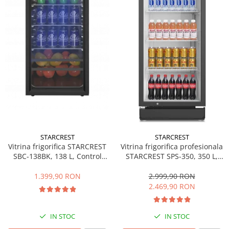
Minibaruri
Racitoare
Side by side
Aragazuri
Aragazuri mixte
Aragazuri pe gaz
Cuptoare
Incorporabile
Cuptoare cu microunde
Cuptoare cu microunde
STARCREST
STARCREST
Detergenti lichid
Vitrina frigorifica STARCREST
Vitrina frigorifica profesionala
SBC-138BK, 138 L, Control
STARCREST SPS-350, 350 L,
Dulapuri Frigorifice
temperatura, Usa sticla, H 125
Termostat reglabil, Iluminare
cm, Negru
LED, H 194.5 cm, Negru
1.399,90 RON
2.999,90 RON
Hote
2.469,90 RON
Hote de bucatarie
Hote traditionale
IN STOC
IN STOC
Incorporabile