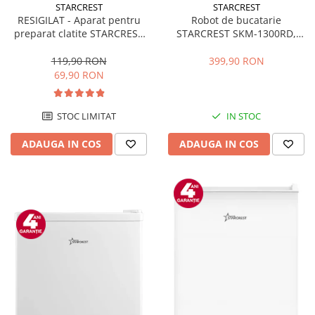
STARCREST
STARCREST
RESIGILAT - Aparat pentru
Robot de bucatarie
preparat clatite STARCREST
STARCREST SKM-1300RD,
SCM-3212, 1200W, Placa cu
1300W, Bol 5.2 L Inox, 4
invelis ceramic antiaderent,
Accesorii, 10 Viteze + Pulse,
119,90 RON
399,90 RON
30 cm, Inox / Negru
Angrenaje metalice, Rosu
69,90 RON
STOC LIMITAT
IN STOC
ADAUGA IN COS
ADAUGA IN COS