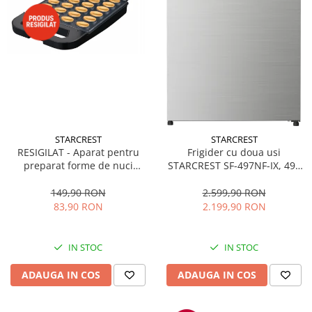
STARCREST
STARCREST
RESIGILAT - Aparat pentru
Frigider cu doua usi
preparat forme de nuci
STARCREST SF-497NF-IX, 497
STARCREST SNM-4024BX, 24
L, Full NoFrost, Compresor
forme, 1400W, Indicator
Inverter, Clasa E, Display,
149,90 RON
2.599,90 RON
luminos, Placi antiaderente,
Functie super racire, Blocare
83,90 RON
2.199,90 RON
Negru/Inox
acces copii, H 175 cm, Inox
IN STOC
IN STOC
ADAUGA IN COS
ADAUGA IN COS