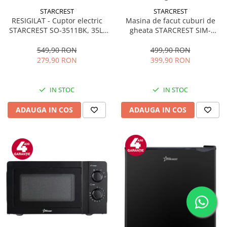
STARCREST
STARCREST
RESIGILAT - Cuptor electric
Masina de facut cuburi de
STARCREST SO-3511BK, 35L,
gheata STARCREST SIM-
1500W, Rotisor, Convectie, 12
1125IX, Capacitate 11-
Programe predefinite,
12Kg/24h, Cos gheata
549,90 RON
499,90 RON
Interfata digitala, Negru
detasabil, Rezervor apa 0.8 l,
279,90 RON
399,90 RON
Inox
IN STOC
IN STOC
ADAUGA IN COS
ADAUGA IN COS