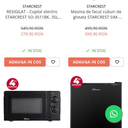
STARCREST
STARCREST
RESIGILAT - Cuptor electric
Masina de facut cuburi de
STARCREST SO-3511BK, 35L,
gheata STARCREST SIM-
1500W, Rotisor, Convectie, 12
1125IX, Capacitate 11-
Programe predefinite,
12Kg/24h, Cos gheata
549,90 RON
499,90 RON
Interfata digitala, Negru
detasabil, Rezervor apa 0.8 l,
279,90 RON
399,90 RON
Inox
IN STOC
IN STOC
ADAUGA IN COS
ADAUGA IN COS