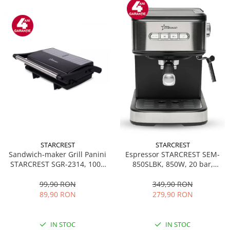
STARCREST
STARCREST
Sandwich-maker Grill Panini
Espressor STARCREST SEM-
STARCREST SGR-2314, 1000
850SLBK, 850W, 20 bar,
W, Placi nonaderente,
rezervor detasabil 1.5L,
Deschidere 180°, Suprafata
dispozitiv spumare, filtru
99,90 RON
349,90 RON
de gatire 23 x 14 cm, Negru
dublu din inox, Negru/Inox
89,90 RON
279,90 RON
IN STOC
IN STOC