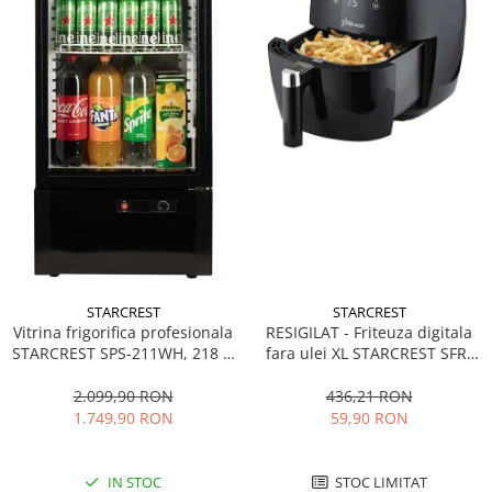
STARCREST
STARCREST
Vitrina frigorifica profesionala
RESIGILAT - Friteuza digitala
STARCREST SPS-211WH, 218 L,
fara ulei XL STARCREST SFR-
Termostat reglabil, Iluminare
3500, 1500 W, Cos 3.5 litri,
LED, H 141 cm, Negru
Termostat 80 - 200 °C, 8
2.099,90 RON
436,21 RON
programe predefinite, Negru
1.749,90 RON
59,90 RON
IN STOC
STOC LIMITAT