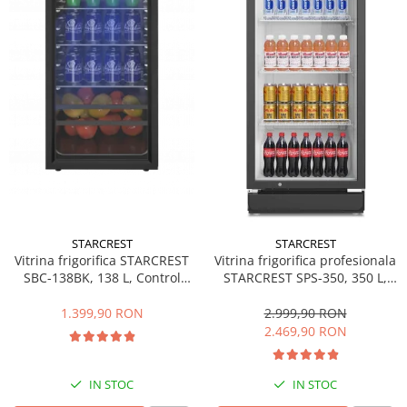
Side by side
Cuptoare cu microunde
Cuptoare cu microunde
Hote
Hote de bucatarie
Incorporabile
Aparate frigorifice incorporabile
Cuptoare cu microunde
incorporabile
Hote incorporabile
STARCREST
STARCREST
Plite incorporabile
Vitrina frigorifica STARCREST
Vitrina frigorifica profesionala
Masini spalat vase
SBC-138BK, 138 L, Control
STARCREST SPS-350, 350 L,
temperatura, Usa sticla, H 125
Termostat reglabil, Iluminare
Masini de spalat vase incorporabile
cm, Negru
LED, H 194.5 cm, Negru
1.399,90 RON
2.999,90 RON
Plite
2.469,90 RON
Incorporabile
Plite standard
IN STOC
IN STOC
Vitrine frigorifice