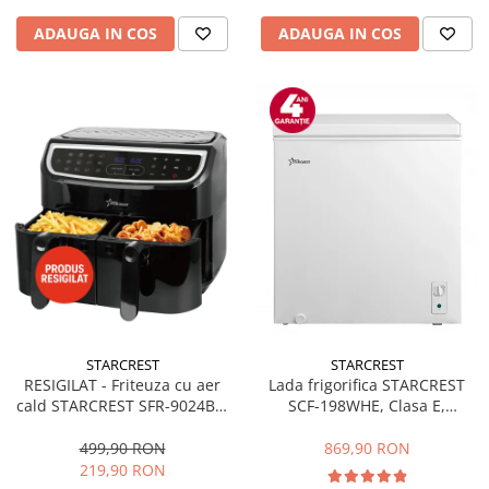
ADAUGA IN COS
ADAUGA IN COS
STARCREST
STARCREST
RESIGILAT - Friteuza cu aer
Lada frigorifica STARCREST
cald STARCREST SFR-9024BK,
SCF-198WHE, Clasa E,
2400 W, Cos Dublu, 9 litri,
Capacitate 198L, Sistem
Termostat 80 - 200 °C, 12
convertibil - functie frigider,
499,90 RON
869,90 RON
programe, Negru
Termostat reglabil, Alb
219,90 RON