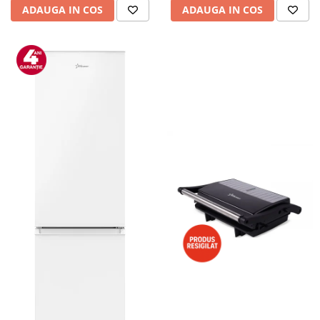
ADAUGA IN COS
ADAUGA IN COS
Alte accesorii foto & video
Aparate foto compacte
Aparate foto DSLR
Aparate foto Mirrorless
Carduri memorie
Obiective
Audio
Boxe portabile
Caști
MP3/MP4 playere
Radio
Sisteme audio
Soundbar
Auto
Accesorii electronice Auto
Compresoare auto
Auto-Moto