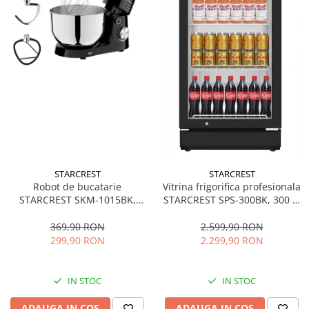
STARCREST
STARCREST
Robot de bucatarie
Vitrina frigorifica profesionala
STARCREST SKM-1015BK,
STARCREST SPS-300BK, 300 L,
1500 W, Bol 4.5 L Inox, 5
Termostat reglabil, Iluminare
Accesorii, 10 Viteze + Pulse,
LED, H 169.5 cm, Negru
369,90 RON
2.599,90 RON
Negru
299,90 RON
2.299,90 RON
IN STOC
IN STOC
ADAUGA IN COS
ADAUGA IN COS