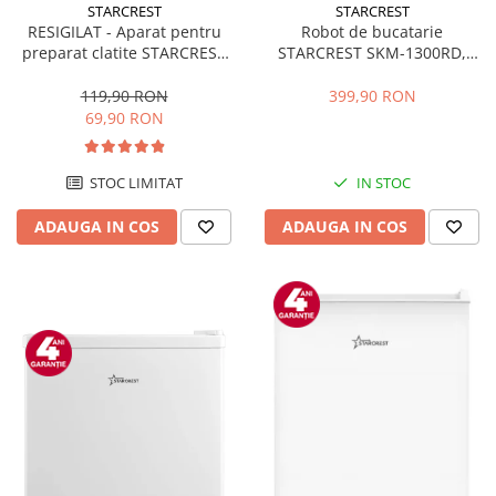
STARCREST
STARCREST
RESIGILAT - Aparat pentru
Robot de bucatarie
preparat clatite STARCREST
STARCREST SKM-1300RD,
SCM-3212, 1200W, Placa cu
1300W, Bol 5.2 L Inox, 4
invelis ceramic antiaderent,
Accesorii, 10 Viteze + Pulse,
119,90 RON
399,90 RON
30 cm, Inox / Negru
Angrenaje metalice, Rosu
69,90 RON
STOC LIMITAT
IN STOC
ADAUGA IN COS
ADAUGA IN COS