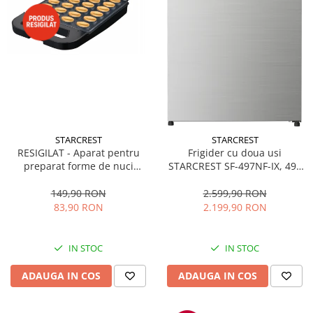
STARCREST
STARCREST
RESIGILAT - Aparat pentru
Frigider cu doua usi
preparat forme de nuci
STARCREST SF-497NF-IX, 497
STARCREST SNM-4024BX, 24
L, Full NoFrost, Compresor
forme, 1400W, Indicator
Inverter, Clasa E, Display,
149,90 RON
2.599,90 RON
luminos, Placi antiaderente,
Functie super racire, Blocare
83,90 RON
2.199,90 RON
Negru/Inox
acces copii, H 175 cm, Inox
IN STOC
IN STOC
ADAUGA IN COS
ADAUGA IN COS