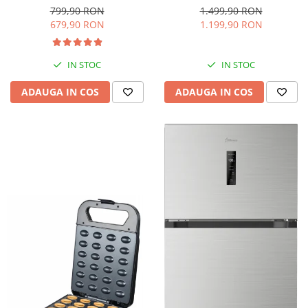
interioara, H 84 cm, Negru
Iluminare LED, Termostat
799,90 RON
1.499,90 RON
Reglabil, H 147 cm, Negru
679,90 RON
1.199,90 RON
IN STOC
IN STOC
ADAUGA IN COS
ADAUGA IN COS