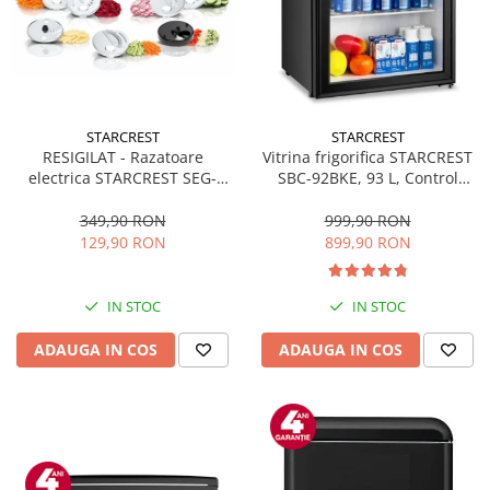
STARCREST
STARCREST
RESIGILAT - Razatoare
Vitrina frigorifica STARCREST
electrica STARCREST SEG-
SBC-92BKE, 93 L, Control
200BK, 200 W, 7 moduri de
temperatura, Usa sticla, H
taiere, Negru
83.2 cm, Negru
349,90 RON
999,90 RON
129,90 RON
899,90 RON
IN STOC
IN STOC
ADAUGA IN COS
ADAUGA IN COS