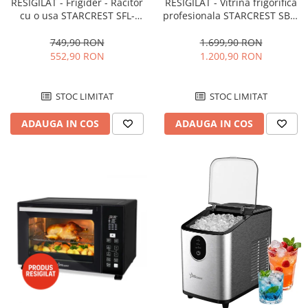
RESIGILAT - Frigider - Racitor
RESIGILAT - Vitrina frigorifica
cu o usa STARCREST SFL-
profesionala STARCREST SBC-
92WHE, Clasa E, Capacitate
160BK, 141 L, Termostat
92L, Iluminare interioara,H 83
reglabil, Iluminare LED, H 104
749,90 RON
1.699,90 RON
cm, Alb
cm, Negru
552,90 RON
1.200,90 RON
STOC LIMITAT
STOC LIMITAT
ADAUGA IN COS
ADAUGA IN COS