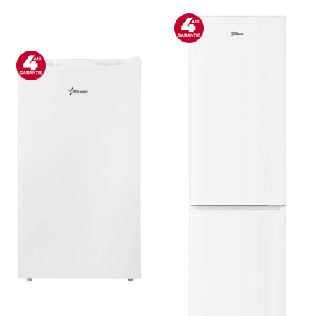
Bucatarie & Servire
Cutite & seturi
Iluminat & electrice
Prelungitoare
Sport & Activitati in aer liber
Cutii frigorifice
Climatizare & incalzire
Accesorii aparate climatizare
Aeroterme
Aparate de spalat cu presiune
Calorifere electrice
Climatizare
Purificatoare
Ingrijire personala
Aparate & Accesorii ingrijire