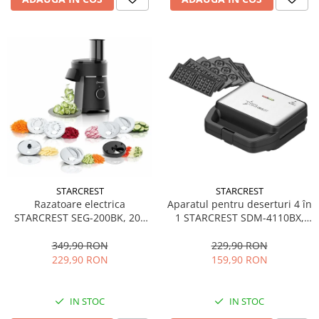
STARCREST
STARCREST
Aparatul pentru deserturi 4 în
Razatoare electrica
1 STARCREST SDM-4110BX,
STARCREST SEG-200BK, 200
800W, placi detasabile cu
W, 7 moduri de taiere, Negru
invelis ceramic pentru vafe,
229,90 RON
349,90 RON
nuci, gogosi si smile
159,90 RON
229,90 RON
sandwich, negru
IN STOC
IN STOC