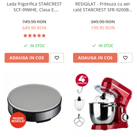
RESIGILAT - Friteuza cu aer
Lada frigorifica STARCREST
cald STARCREST SFR-9200BK,
SCF-99WHE, Clasa E,
1800 W, Cos Dublu, 9 litri,
Capacitate 99L, Sistem
Termostat 80 - 200 °C, 8
convertibil - functie frigider,
349,90 RON
749,90 RON
programe predefinite, Negru
Termostat reglabil, Alb
199,90 RON
649,90 RON
IN STOC
IN STOC
ADAUGA IN COS
ADAUGA IN COS