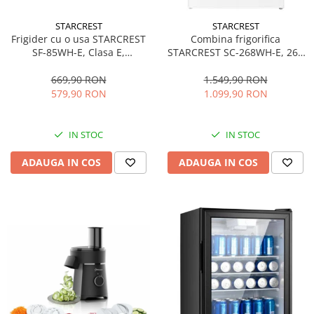
personala
Uscatoare de par
STARCREST
STARCREST
Frigider cu o usa STARCREST
Combina frigorifica
Obiecte sanitare
SF-85WH-E, Clasa E,
STARCREST SC-268WH-E, 268
Accesorii
Capacitate 85L, Iluminare
L, Clasa E, Less Frost,
interioara, Compartiment
Termostat reglabil, Iluminare
669,90 RON
1.549,90 RON
Alte obiecte sanitare
gheata, H 82 cm, Alb
LED, Picioare ajustabile, Usi
579,90 RON
1.099,90 RON
reversibile, H 178 cm, Alb
Resigilate
IN STOC
IN STOC
ADAUGA IN COS
ADAUGA IN COS