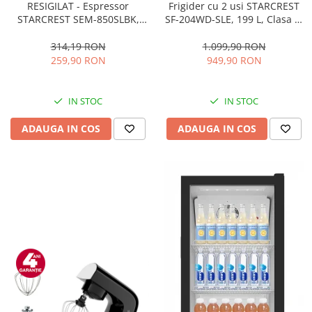
RESIGILAT - Espressor
Frigider cu 2 usi STARCREST
STARCREST SEM-850SLBK,
SF-204WD-SLE, 199 L, Clasa E,
850W, 20 bar, rezervor
Dozator Apa, Iluminare LED,
detasabil 1.5L, dispozitiv
Termostat Ajustabil, Usi
314,19 RON
1.099,90 RON
spumare, filtru dublu din
reversibile, H 143 cm, Argintiu
259,90 RON
949,90 RON
inox, Negru/Inox
IN STOC
IN STOC
ADAUGA IN COS
ADAUGA IN COS