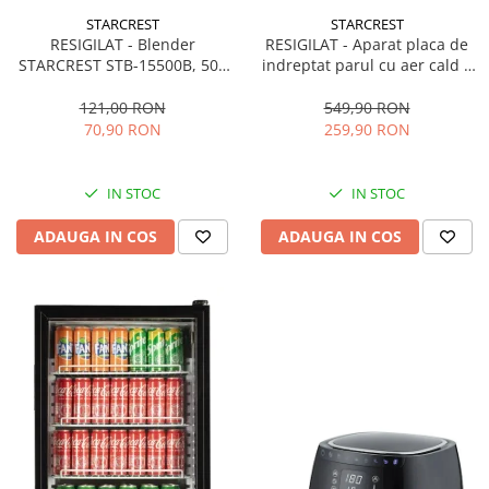
STARCREST
STARCREST
RESIGILAT - Blender
RESIGILAT - Aparat placa de
STARCREST STB-15500B, 500
indreptat parul cu aer cald 2
W, 1.5 l, 2 viteze + functie
in 1 STARCREST SHS-1300PK,
Pulse, Negru
1300 W, Uscare si indreptare,
121,00 RON
549,90 RON
Afisaj LCD, Tehnologie cu ioni
70,90 RON
259,90 RON
negativi, 5 Moduri de
temperatura, 3 Viteze, Roz
IN STOC
IN STOC
ADAUGA IN COS
ADAUGA IN COS