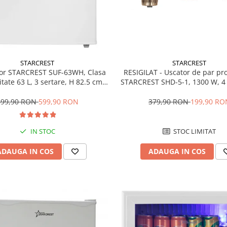
STARCREST
STARCREST
RESIGILAT - Uscator de par pr
or STARCREST SUF-63WH, Clasa
STARCREST SHD-5-1, 1300 W, 4 
tate 63 L, 3 sertare, H 82.5 cm,
incluse, 3 Trepte de viteza, 3 
Alb
temperatura, Buton de aer re
379,90 RON
199,90 RO
699,90 RON
599,90 RON
STOC LIMITAT
IN STOC
ADAUGA IN COS
ADAUGA IN COS