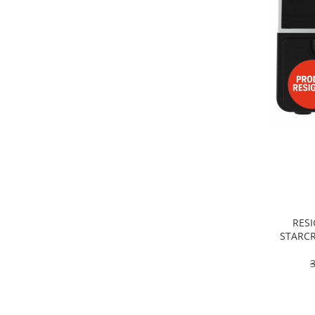
Alte accesorii foto & video
Aparate foto compacte
Aparate foto DSLR
Aparate foto Mirrorless
Carduri memorie
Obiective
Audio
Boxe portabile
Caști
MP3/MP4 playere
Radio
Sisteme audio
RESI
Soundbar
STARCR
Dublu, 9
Auto
pro
Accesorii electronice Auto
Compresoare auto
Auto-Moto