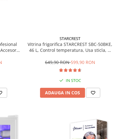
STARCREST
ofesional
Vitrina frigorifica STARCREST SBC-50BKE,
Accesorii
46 L, Control temperatura, Usa sticla, H
Trepte de
48.8 cm, Negru
ce, Gri
N
649,90 RON
599,90 RON
IN STOC
ADAUGA IN COS