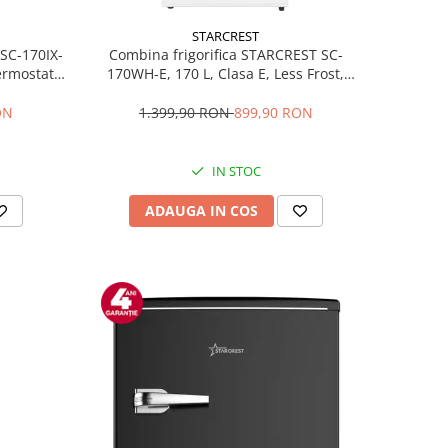
STARCREST
 SC-170IX-
Combina frigorifica STARCREST SC-
Termostat
170WH-E, 170 L, Clasa E, Less Frost,
fata Inox
Termostat reglabil, Iluminare LED,
ile, Usi
Picioare ajustabile, Usi reversibile, H
ON
1.399,90 RON
899,90 RON
Inox
151.8 cm, Alb
IN STOC
ADAUGA IN COS