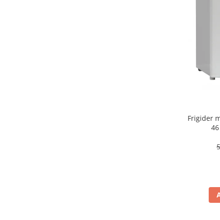
aparat de calcat vertical
Aparate de scame
Fiare de calcat
Statii de calcat
Aparate de masaj
Aparate de ras electrice
Aparate de tuns
Aparate faciale
Frigider
Aspiratoare
46
Aspiratoare de geamuri
Cuptoare cu microunde
Cuptoare electrice
Cântare corporale
Epilatoare
Ingrijire locuinta