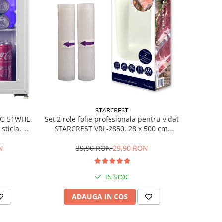
STARCREST
Set 2 role folie profesionala pentru vidat
SBC-51WHE,
STARCREST VRL-2850, 28 x 500 cm,
sticla, H
rezistente, reutilizabile, sous vide,
lavabile in masina de spalat, fara BPA,
39,90 RON
29,90 RON
N
transparent
IN STOC
ADAUGA IN COS