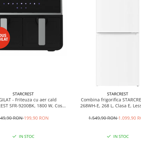
STARCREST
STARCREST
GILAT - Friteuza cu aer cald
Combina frigorifica STARCR
EST SFR-9200BK, 1800 W, Cos
268WH-E, 268 L, Clasa E, Less
 litri, Termostat 80 - 200 °C, 8
Termostat reglabil, Ilumina
grame predefinite, Negru
Picioare ajustabile, Usi reversib
349,90 RON
199,90 RON
1.549,90 RON
1.099,90 
cm, Alb
IN STOC
IN STOC