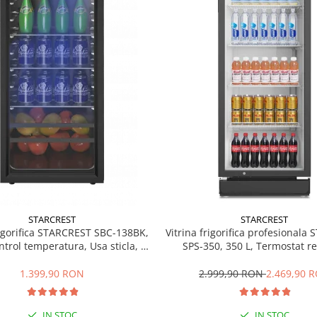
STARCREST
STARCREST
rigorifica STARCREST SBC-138BK,
Vitrina frigorifica profesionala
ntrol temperatura, Usa sticla, H
SPS-350, 350 L, Termostat re
125 cm, Negru
Iluminare LED, H 194.5 cm,
1.399,90 RON
2.999,90 RON
2.469,90 
IN STOC
IN STOC