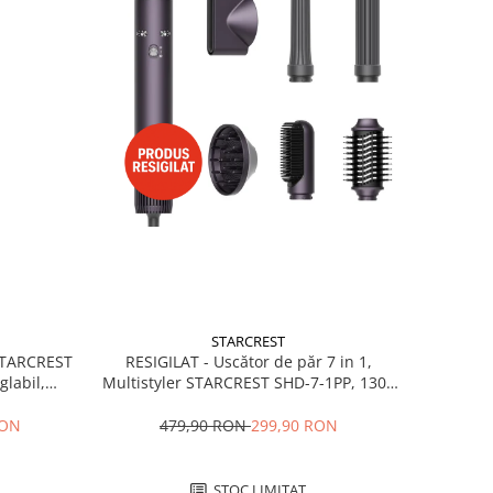
STARCREST
RESIGILAT - Uscător de păr 7 in 1,
 STARCREST
Multistyler STARCREST SHD-7-1PP, 1300
glabil,
W, 3 trepte de viteză, 3 trepte de
 Negru
temperatură, mov
479,90 RON
299,90 RON
RON
STOC LIMITAT