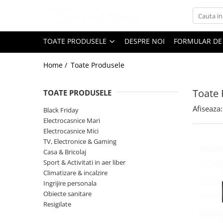
Toate Produsele
TOATE PRODUSELE
DESPRE NOI
FORMULAR DE
Black Friday
Home /
Toate Produsele
Electrocasnice Mari
Aparate frigorifice
Toate 
TOATE PRODUSELE
Aparat cuburi de gheata
Combine frigorifice
Afiseaza:
Black Friday
Congelatoare
Electrocasnice Mari
Electrocasnice Mici
Congelatoare verticale
TV, Electronice & Gaming
Frigidere
Casa & Bricolaj
Frigidere cu doua usi
Sport & Activitati in aer liber
Frigidere cu o usa
Climatizare & incalzire
Ingrijire personala
Lazi frigorifice
Obiecte sanitare
Minibaruri
Resigilate
Racitoare