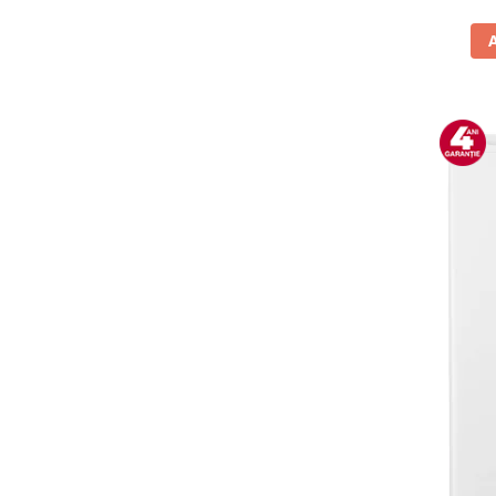
Vitrine pentru vinuri
Electrocasnice Mici
Accesorii aspiratoare
Aparate de bucatarie
Aparate de gatit cu aburi
Aparate de preparat desert
Aparate de vidat
Ascutitor cutite
Blendere
Cântare de bucătărie
Feliatoare
Fierbătoare
Friteuze
Grătare electrice
Masini de gheata
Masini de paine