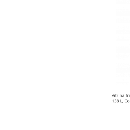
Side by side
Cuptoare cu microunde
Cuptoare cu microunde
Hote
Hote de bucatarie
Incorporabile
Aparate frigorifice incorporabile
Cuptoare cu microunde
incorporabile
Hote incorporabile
Plite incorporabile
Masini spalat vase
Vitrina f
Masini de spalat vase incorporabile
138 L, Co
Plite
Incorporabile
Plite standard
Vitrine frigorifice