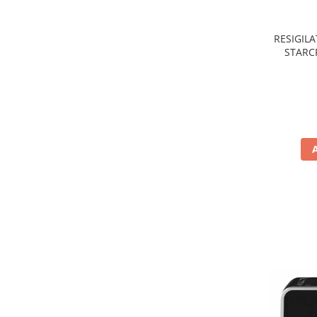
Preparare ceai si cafea
Aparate de spumat lapte
RESIGILA
Espressoare
STARCR
nonaderen
Preparare desert
de
accesori inghetata
Aparate de facut inghetata
Preparare paine
Masini de facut paine
Prajitoare de paine
Storcatoare
Storcatoare
Tigai
TV, Electronice & Gaming
Accesorii & Periferice
Baterii si acumulatori
Aparate foto & accesorii