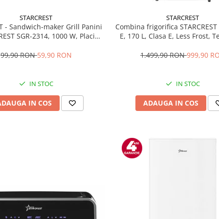
STARCREST
STARCREST
T - Sandwich-maker Grill Panini
Combina frigorifica STARCREST
EST SGR-2314, 1000 W, Placi
E, 170 L, Clasa E, Less Frost, 
te, Deschidere 180°, Suprafata
reglabil, Iluminare LED, Supra
 gatire 23 x 14 cm, Negru
antiamprenta, Picioare ajustab
99,90 RON
59,90 RON
1.499,90 RON
999,90 R
reversibile, H 151.8 cm, 
IN STOC
IN STOC
ADAUGA IN COS
ADAUGA IN COS