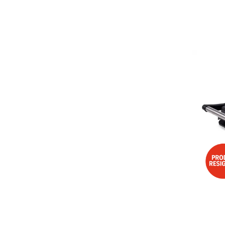
Aspiratoare
Mopuri electrice cu abur
Ingrijire personala
Cantare corporale
Ingrijire tesaturi
Statii de calcat
Masini de cusut
Ondulatoare
Perii de par electrice
Periute de dinti electrice
Pile electrice
Placi de indreptat parul
Plite
Preparare alimente
Masini de tocat