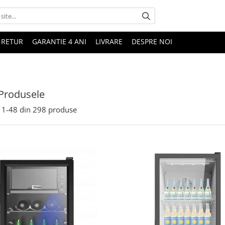
 RETUR
GARANTIE 4 ANI
LIVRARE
DESPRE NOI
Produsele
1-
48
din
298
produse