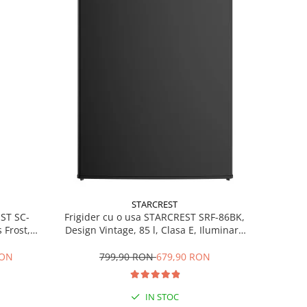
STARCREST
EST SC-
Frigider cu o usa STARCREST SRF-86BK,
 Frost,
Design Vintage, 85 l, Clasa E, Iluminare
re LED,
interioara, H 84 cm, Negru
ile, H 178
RON
799,90 RON
679,90 RON
IN STOC