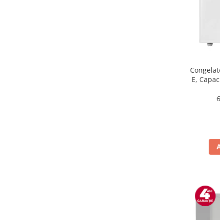
Masini de tocat
Mixere
Multicooker
Prăjitoare de pâine
Rasnite condimente
Razatoare
Congelat
E, Capaci
Roboti de bucatarie
Sandwich-maker
Storcătoare
Aparate de cafea
Accesorii
Cafetiere
Espressoare
Râșnițe de cafea
Aparate de curatat bijuterii
Aparate de curățat cu aburi
Aparate de ingrijire tesaturi