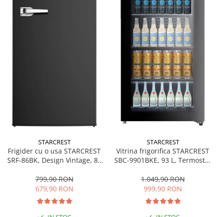
personala
Uscatoare de par
Obiecte sanitare
Accesorii
Alte obiecte sanitare
Resigilate
STARCREST
STARCREST
Frigider cu o usa STARCREST
Vitrina frigorifica STARCREST
SRF-86BK, Design Vintage, 85
SBC-9901BKE, 93 L, Termostat
l, Clasa E, Iluminare
reglabil, Iluminare LED, Usa
interioara, H 84 cm, Negru
sticla, H 84.5 cm, Negru
799,90 RON
1.049,90 RON
679,90 RON
999,90 RON