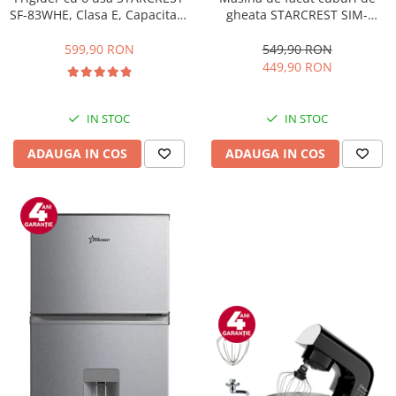
gheata STARCREST SIM-
SF-83WHE, Clasa E, Capacitate
1201IX, Capacitate 12Kg/24h,
83L, Iluminare interioara,
Doua dimensiuni pentru
Compartiment gheata, H 85
549,90 RON
599,90 RON
cuburi, Rezervor apa 1.3 l,
cm, Alb
449,90 RON
Inox
IN STOC
IN STOC
ADAUGA IN COS
ADAUGA IN COS