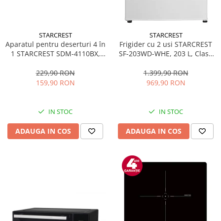
STARCREST
STARCREST
Aparatul pentru deserturi 4 în
Frigider cu 2 usi STARCREST
1 STARCREST SDM-4110BX,
SF-203WD-WHE, 203 L, Clasa
800W, placi detasabile cu
E, Dozator Apa, Iluminare LED,
invelis ceramic pentru vafe,
Termostat Ajustabil, Usi
229,90 RON
1.399,90 RON
nuci, gogosi si smile
reversibile, H 145 cm, Alb
159,90 RON
969,90 RON
sandwich, negru
IN STOC
IN STOC
ADAUGA IN COS
ADAUGA IN COS