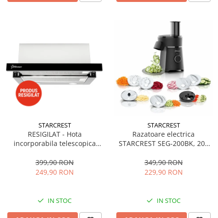
STARCREST
STARCREST
RESIGILAT - Hota
Razatoare electrica
incorporabila telescopica
STARCREST SEG-200BK, 200
STARCREST STH-550BK,
W, 7 moduri de taiere, Negru
Putere de absorbtie 550 m3/h,
399,90 RON
349,90 RON
1 Motor, 2 Trepte putere, 60
249,90 RON
229,90 RON
cm, Negru
IN STOC
IN STOC