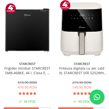
STARCREST
STARCREST
Frigider minibar STARCREST
Friteuza digitala cu aer cald
SMB-46BKE, 46 l, Clasa E, H
XL STARCREST SFR-5252WH,
49.5 cm, Negru
1450 W, 5 Litri, Termostat 80 -
200 °C, 8 programe
519,90 RON
219,90 RON
predefinite, Alb
479,90 RON
149,90 RON
IN STOC
IN STOC