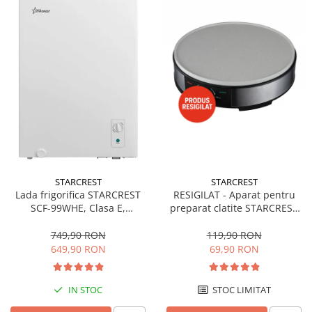
STARCREST
STARCREST
Lada frigorifica STARCREST
RESIGILAT - Aparat pentru
SCF-99WHE, Clasa E,
preparat clatite STARCREST
Capacitate 99L, Sistem
SCM-3212, 1200W, Placa cu
convertibil - functie frigider,
invelis ceramic antiaderent,
749,90 RON
119,90 RON
Termostat reglabil, Alb
30 cm, Inox / Negru
649,90 RON
69,90 RON
IN STOC
STOC LIMITAT