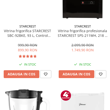
STARCREST
STARCREST
Vitrina frigorifica STARCREST
Vitrina frigorifica profesionala
SBC-92BKE, 93 L, Control
STARCREST SPS-211WH, 218 L,
temperatura, Usa sticla, H
Termostat reglabil, Iluminare
83.2 cm, Negru
LED, H 141 cm, Negru
999,90 RON
2.099,90 RON
899,90 RON
1.749,90 RON
IN STOC
IN STOC
ADAUGA IN COS
ADAUGA IN COS