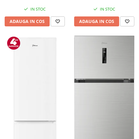
Mediaplayere
Sisteme audio
IN STOC
IN STOC
Imprimante & Scannere
ADAUGA IN COS
ADAUGA IN COS
Monitoare
Playere, Boxe & Casti
Radio cu ceas & portabile
Radio
Televizoare & accesorii
Accesorii smart TV
Suporturi TV / Monitor
Televizoare
Videoproiectoare & Accesorii
Accesorii videoproiectoare
Ecrane de proiectie
Tabla interactiva
Videoproiectoare
Casa & Bricolaj