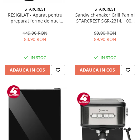
STARCREST
STARCREST
Sandwich-maker Grill Panini
RESIGILAT - Aparat pentru
STARCREST SGR-2314, 1000
preparat forme de nuci
W, Placi nonaderente,
STARCREST SNM-4024BX, 24
Deschidere 180°, Suprafata
forme, 1400W, Indicator
99,90 RON
149,90 RON
de gatire 23 x 14 cm, Negru
luminos, Placi antiaderente,
89,90 RON
83,90 RON
Negru/Inox
IN STOC
IN STOC
ADAUGA IN COS
ADAUGA IN COS