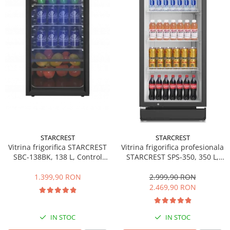
Side by side
Cuptoare cu microunde
Cuptoare cu microunde
Hote
Hote de bucatarie
Incorporabile
Aparate frigorifice incorporabile
Cuptoare cu microunde
incorporabile
Hote incorporabile
STARCREST
STARCREST
Plite incorporabile
Vitrina frigorifica STARCREST
Vitrina frigorifica profesionala
Masini spalat vase
SBC-138BK, 138 L, Control
STARCREST SPS-350, 350 L,
temperatura, Usa sticla, H 125
Termostat reglabil, Iluminare
Masini de spalat vase incorporabile
cm, Negru
LED, H 194.5 cm, Negru
1.399,90 RON
2.999,90 RON
Plite
2.469,90 RON
Incorporabile
Plite standard
IN STOC
IN STOC
Vitrine frigorifice