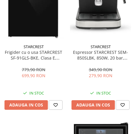
STARCREST
STARCREST
Espressor STARCREST SEM-
Frigider cu o usa STARCREST
850SLBK, 850W, 20 bar,
SF-91GLS-BKE, Clasa E,
rezervor detasabil 1.5L,
Capacitate 91L, Iluminare
dispozitiv spumare, filtru
interioara, H 83 cm, Sticla
349,90 RON
779,90 RON
dublu din inox, Negru/Inox
Neagra
279,90 RON
699,90 RON
IN STOC
IN STOC
ADAUGA IN COS
ADAUGA IN COS