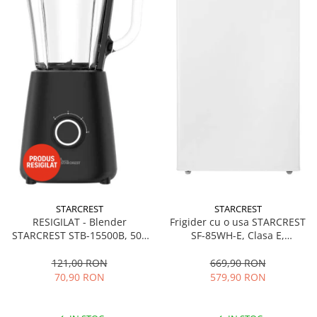
STARCREST
STARCREST
RESIGILAT - Blender
Frigider cu o usa STARCREST
STARCREST STB-15500B, 500
SF-85WH-E, Clasa E,
W, 1.5 l, 2 viteze + functie
Capacitate 85L, Iluminare
Pulse, Negru
interioara, Compartiment
121,00 RON
669,90 RON
gheata, H 82 cm, Alb
70,90 RON
579,90 RON