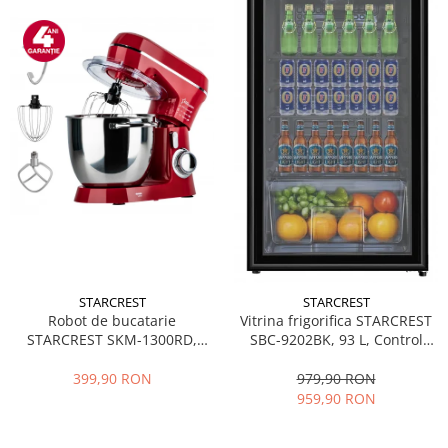
STARCREST
STARCREST
Robot de bucatarie
Vitrina frigorifica STARCREST
STARCREST SKM-1300RD,
SBC-9202BK, 93 L, Control
1300W, Bol 5.2 L Inox, 4
temperatura, Usa sticla, H
Accesorii, 10 Viteze + Pulse,
83.2 cm, Negru
399,90 RON
979,90 RON
Angrenaje metalice, Rosu
959,90 RON