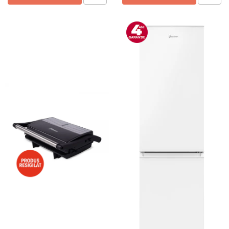
Preparare ceai si cafea
Aparate de spumat lapte
Espressoare
Preparare desert
accesori inghetata
Aparate de facut inghetata
Preparare paine
Masini de facut paine
Prajitoare de paine
Storcatoare
Storcatoare
Tigai
TV, Electronice & Gaming
Accesorii & Periferice
Baterii si acumulatori
Aparate foto & accesorii