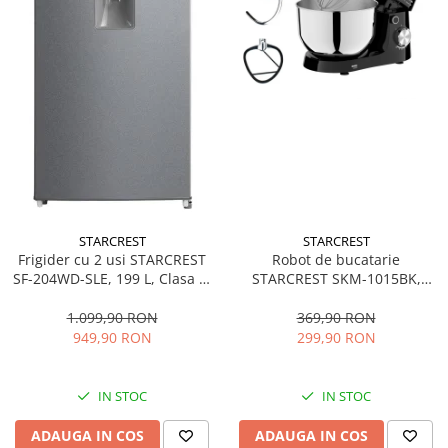
STARCREST
STARCREST
Frigider cu 2 usi STARCREST
Robot de bucatarie
SF-204WD-SLE, 199 L, Clasa E,
STARCREST SKM-1015BK,
Dozator Apa, Iluminare LED,
1500 W, Bol 4.5 L Inox, 5
Termostat Ajustabil, Usi
Accesorii, 10 Viteze + Pulse,
1.099,90 RON
369,90 RON
reversibile, H 143 cm, Argintiu
Negru
949,90 RON
299,90 RON
IN STOC
IN STOC
ADAUGA IN COS
ADAUGA IN COS