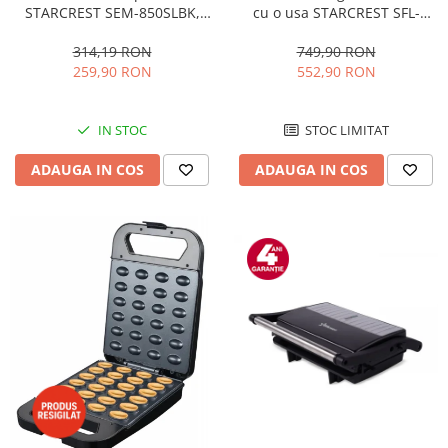
STARCREST SEM-850SLBK,
cu o usa STARCREST SFL-
850W, 20 bar, rezervor
92WHE, Clasa E, Capacitate
detasabil 1.5L, dispozitiv
92L, Iluminare interioara,H 83
314,19 RON
749,90 RON
spumare, filtru dublu din
cm, Alb
259,90 RON
552,90 RON
inox, Negru/Inox
IN STOC
STOC LIMITAT
ADAUGA IN COS
ADAUGA IN COS