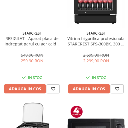
STARCREST
STARCREST
RESIGILAT - Aparat placa de
Vitrina frigorifica profesionala
indreptat parul cu aer cald 2
STARCREST SPS-300BK, 300 L,
in 1 STARCREST SHS-1300PK,
Termostat reglabil, Iluminare
1300 W, Uscare si indreptare,
LED, H 169.5 cm, Negru
549,90 RON
2.599,90 RON
Afisaj LCD, Tehnologie cu ioni
259,90 RON
2.299,90 RON
negativi, 5 Moduri de
temperatura, 3 Viteze, Roz
IN STOC
IN STOC
ADAUGA IN COS
ADAUGA IN COS