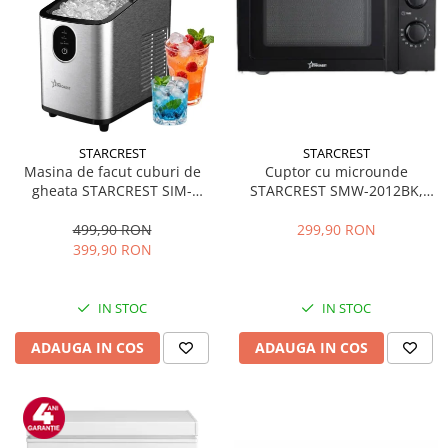
STARCREST
STARCREST
Masina de facut cuburi de
Cuptor cu microunde
gheata STARCREST SIM-
STARCREST SMW-2012BK,
1125IX, Capacitate 11-
700W, Capacitate 20 L, Control
12Kg/24h, Cos gheata
mecanic, 6 Trepte de putere,
499,90 RON
299,90 RON
detasabil, Rezervor apa 0.8 l,
Negru
399,90 RON
Inox
IN STOC
IN STOC
ADAUGA IN COS
ADAUGA IN COS