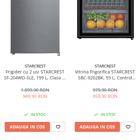
STARCREST
STARCREST
Frigider cu 2 usi STARCREST
Vitrina frigorifica STARCREST
SF-204WD-SLE, 199 L, Clasa E,
SBC-9202BK, 93 L, Control
Dozator Apa, Iluminare LED,
temperatura, Usa sticla, H
Termostat Ajustabil, Usi
83.2 cm, Negru
1.099,90 RON
979,90 RON
reversibile, H 143 cm, Argintiu
949,90 RON
959,90 RON
IN STOC
IN STOC
ADAUGA IN COS
ADAUGA IN COS