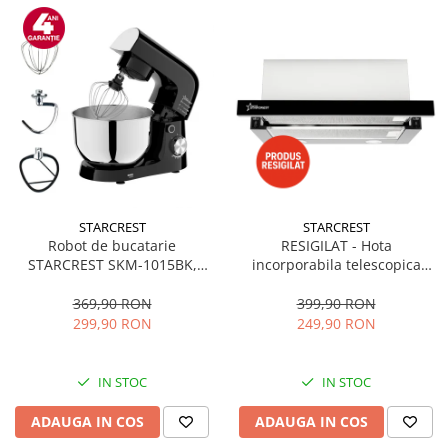
STARCREST
STARCREST
Robot de bucatarie
RESIGILAT - Hota
STARCREST SKM-1015BK,
incorporabila telescopica
1500 W, Bol 4.5 L Inox, 5
STARCREST STH-550BK,
Accesorii, 10 Viteze + Pulse,
Putere de absorbtie 550 m3/h,
369,90 RON
399,90 RON
Negru
1 Motor, 2 Trepte putere, 60
299,90 RON
249,90 RON
cm, Negru
IN STOC
IN STOC
ADAUGA IN COS
ADAUGA IN COS