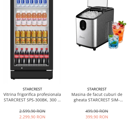
STARCREST
STARCREST
Vitrina frigorifica profesionala
Masina de facut cuburi de
STARCREST SPS-300BK, 300 L,
gheata STARCREST SIM-
Termostat reglabil, Iluminare
1125IX, Capacitate 11-
LED, H 169.5 cm, Negru
12Kg/24h, Cos gheata
2.599,90 RON
499,90 RON
detasabil, Rezervor apa 0.8 l,
2.299,90 RON
399,90 RON
Inox