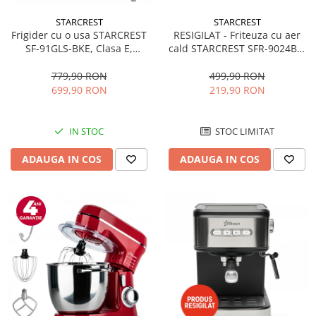
STARCREST
STARCREST
RESIGILAT - Friteuza cu aer
Frigider cu o usa STARCREST
cald STARCREST SFR-9024BK,
SF-91GLS-BKE, Clasa E,
2400 W, Cos Dublu, 9 litri,
Capacitate 91L, Iluminare
Termostat 80 - 200 °C, 12
interioara, H 83 cm, Sticla
499,90 RON
779,90 RON
programe, Negru
Neagra
219,90 RON
699,90 RON
STOC LIMITAT
IN STOC
ADAUGA IN COS
ADAUGA IN COS