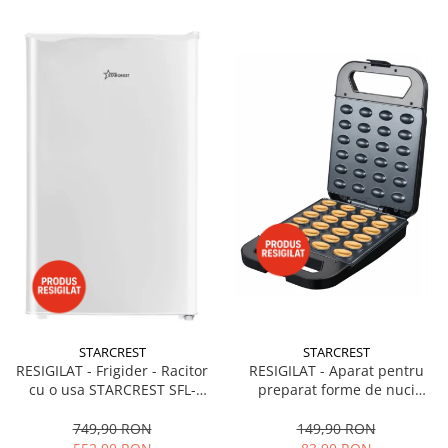
STARCREST
STARCREST
RESIGILAT - Frigider - Racitor
RESIGILAT - Aparat pentru
cu o usa STARCREST SFL-
preparat forme de nuci
92WHE, Clasa E, Capacitate
STARCREST SNM-4024BX, 24
92L, Iluminare interioara,H 83
forme, 1400W, Indicator
749,90 RON
149,90 RON
cm, Alb
luminos, Placi antiaderente,