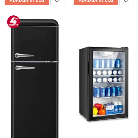
ADAUGA IN COS
ADAUGA IN COS
personala
Uscatoare de par
Obiecte sanitare
Accesorii
Alte obiecte sanitare
Resigilate