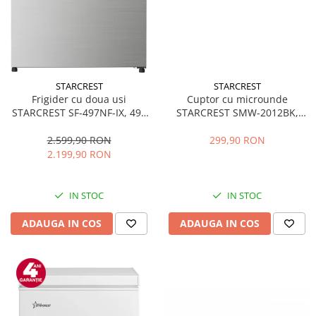
STARCREST
STARCREST
Frigider cu doua usi
Cuptor cu microunde
STARCREST SF-497NF-IX, 497
STARCREST SMW-2012BK,
L, Full NoFrost, Compresor
700W, Capacitate 20 L, Control
Inverter, Clasa E, Display,
mecanic, 6 Trepte de putere,
2.599,90 RON
299,90 RON
Functie super racire, Blocare
Negru
2.199,90 RON
acces copii, H 175 cm, Inox
IN STOC
IN STOC
ADAUGA IN COS
ADAUGA IN COS