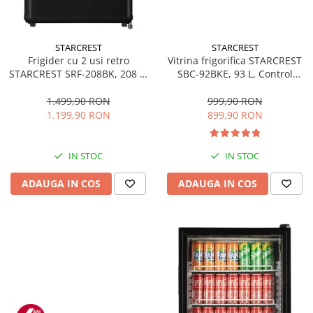
STARCREST
STARCREST
Frigider cu 2 usi retro
Vitrina frigorifica STARCREST
STARCREST SRF-208BK, 208 L,
SBC-92BKE, 93 L, Control
Clasa E, Design Vintage,
temperatura, Usa sticla, H
Iluminare LED, Termostat
83.2 cm, Negru
1.499,90 RON
999,90 RON
Reglabil, H 147 cm, Negru
1.199,90 RON
899,90 RON
IN STOC
IN STOC
ADAUGA IN COS
ADAUGA IN COS