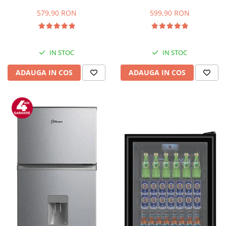
Capacitate 66 L, H 63 cm, Alb
83L, Iluminare interioara,
Compartiment gheata, H 85
579,90 RON
599,90 RON
cm, Alb
IN STOC
IN STOC
ADAUGA IN COS
ADAUGA IN COS