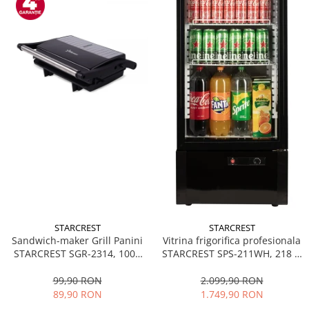
STARCREST
STARCREST
Sandwich-maker Grill Panini
Vitrina frigorifica profesionala
STARCREST SGR-2314, 1000
STARCREST SPS-211WH, 218 L,
W, Placi nonaderente,
Termostat reglabil, Iluminare
Deschidere 180°, Suprafata
LED, H 141 cm, Negru
99,90 RON
2.099,90 RON
de gatire 23 x 14 cm, Negru
89,90 RON
1.749,90 RON