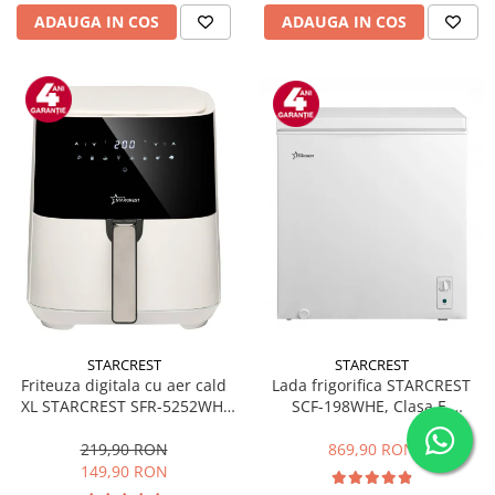
ADAUGA IN COS
ADAUGA IN COS
STARCREST
STARCREST
Friteuza digitala cu aer cald
Lada frigorifica STARCREST
XL STARCREST SFR-5252WH,
SCF-198WHE, Clasa E,
1450 W, 5 Litri, Termostat 80 -
Capacitate 198L, Sistem
200 °C, 8 programe
convertibil - functie frigider,
219,90 RON
869,90 RON
predefinite, Alb
Termostat reglabil, Alb
149,90 RON