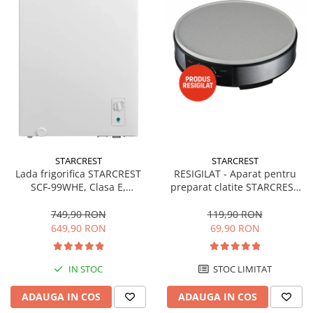
STARCREST
STARCREST
Lada frigorifica STARCREST
RESIGILAT - Aparat pentru
SCF-99WHE, Clasa E,
preparat clatite STARCREST
Capacitate 99L, Sistem
SCM-3212, 1200W, Placa cu
convertibil - functie frigider,
invelis ceramic antiaderent,
749,90 RON
119,90 RON
Termostat reglabil, Alb
30 cm, Inox / Negru
649,90 RON
69,90 RON
IN STOC
STOC LIMITAT
ADAUGA IN COS
ADAUGA IN COS