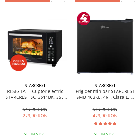
STARCREST
STARCREST
RESIGILAT - Cuptor electric
Frigider minibar STARCREST
STARCREST SO-3511BK, 35L,
SMB-46BKE, 46 l, Clasa E, H
1500W, Rotisor, Convectie, 12
49.5 cm, Negru
Programe predefinite,
549,90 RON
519,90 RON
Interfata digitala, Negru
279,90 RON
479,90 RON
IN STOC
IN STOC