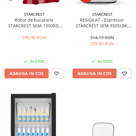
STARCREST
STARCREST
Robot de bucatarie
RESIGILAT - Espressor
STARCREST SKM-1300RD,
STARCREST SEM-850SLBK,
1300W, Bol 5.2 L Inox, 4
850W, 20 bar, rezervor
Accesorii, 10 Viteze + Pulse,
detasabil 1.5L, dispozitiv
399,90 RON
314,19 RON
Angrenaje metalice, Rosu
spumare, filtru dublu din
259,90 RON
inox, Negru/Inox
IN STOC
IN STOC
ADAUGA IN COS
ADAUGA IN COS