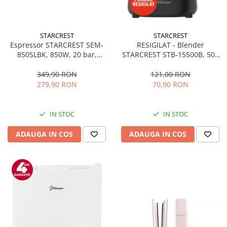
STARCREST
STARCREST
Espressor STARCREST SEM-
RESIGILAT - Blender
850SLBK, 850W, 20 bar,
STARCREST STB-15500B, 500
rezervor detasabil 1.5L,
W, 1.5 l, 2 viteze + functie
dispozitiv spumare, filtru
Pulse, Negru
349,90 RON
121,00 RON
dublu din inox, Negru/Inox
279,90 RON
70,90 RON
IN STOC
IN STOC
ADAUGA IN COS
ADAUGA IN COS