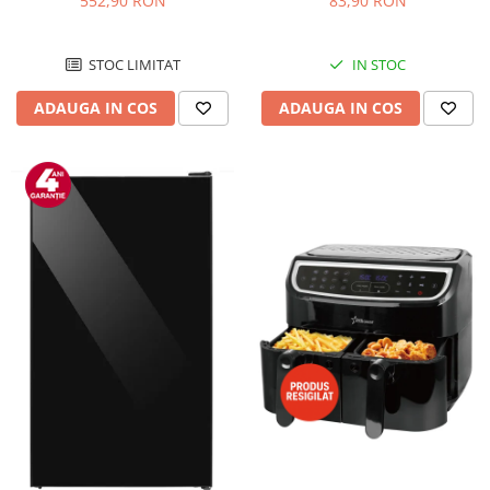
552,90 RON
83,90 RON
Negru/Inox
STOC LIMITAT
IN STOC
ADAUGA IN COS
ADAUGA IN COS