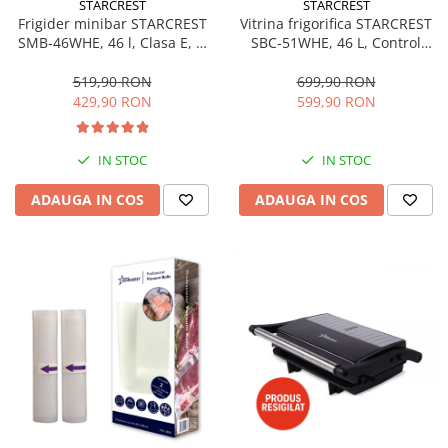
STARCREST
STARCREST
Aspiratoare
Frigider minibar STARCREST
Vitrina frigorifica STARCREST
SMB-46WHE, 46 l, Clasa E, H
SBC-51WHE, 46 L, Control
Mopuri electrice cu abur
49.5 cm, Alb
temperatura, Usa sticla, H
Ingrijire personala
48.8 cm, Alb
519,90 RON
699,90 RON
429,90 RON
599,90 RON
Cantare corporale
Ingrijire tesaturi
Statii de calcat
IN STOC
IN STOC
Masini de cusut
ADAUGA IN COS
ADAUGA IN COS
Ondulatoare
Perii de par electrice
Periute de dinti electrice
Pile electrice
Placi de indreptat parul
Plite
Preparare alimente
Masini de tocat