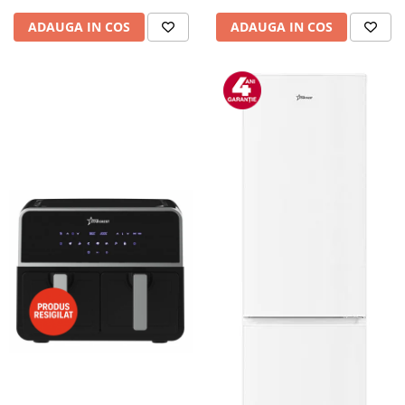
Camere auto
ADAUGA IN COS
ADAUGA IN COS
Baterii
Baterii portabile
Boxe portabile
Camere video & sport
Camere video sport
Caști
Console & Jocuri
Accesorii console & PC
Birouri gaming
Console Hardware
Ochelari VR Gaming
Scaune gaming
Console Jocuri
Home Cinema & Audio