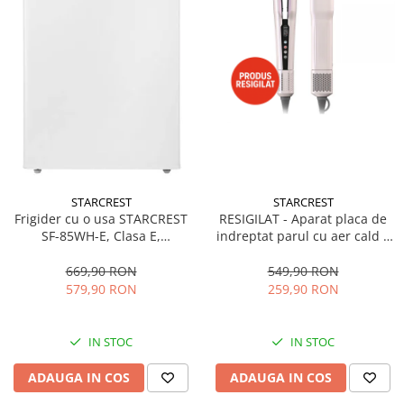
STARCREST
STARCREST
Frigider cu o usa STARCREST
RESIGILAT - Aparat placa de
SF-85WH-E, Clasa E,
indreptat parul cu aer cald 2
Capacitate 85L, Iluminare
in 1 STARCREST SHS-1300PK,
interioara, Compartiment
1300 W, Uscare si indreptare,
669,90 RON
549,90 RON
gheata, H 82 cm, Alb
Afisaj LCD, Tehnologie cu ioni
579,90 RON
259,90 RON
negativi, 5 Moduri de
temperatura, 3 Viteze, Roz
IN STOC
IN STOC
ADAUGA IN COS
ADAUGA IN COS