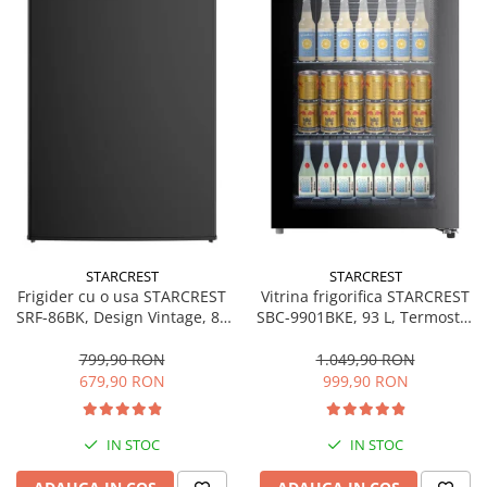
Bucatarie & Servire
Cutite & seturi
Iluminat & electrice
Prelungitoare
Sport & Activitati in aer liber
Cutii frigorifice
Climatizare & incalzire
Accesorii aparate climatizare
Aeroterme
STARCREST
STARCREST
Frigider cu o usa STARCREST
Vitrina frigorifica STARCREST
Aparate de spalat cu presiune
SRF-86BK, Design Vintage, 85
SBC-9901BKE, 93 L, Termostat
l, Clasa E, Iluminare
reglabil, Iluminare LED, Usa
Calorifere electrice
interioara, H 84 cm, Negru
sticla, H 84.5 cm, Negru
799,90 RON
1.049,90 RON
Climatizare
679,90 RON
999,90 RON
Purificatoare
Ingrijire personala
IN STOC
IN STOC
Aparate & Accesorii ingrijire