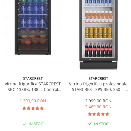
Side by side
Cuptoare cu microunde
Cuptoare cu microunde
Hote
Hote de bucatarie
Incorporabile
Aparate frigorifice incorporabile
Cuptoare cu microunde
incorporabile
Hote incorporabile
STARCREST
STARCREST
Plite incorporabile
Vitrina frigorifica STARCREST
Vitrina frigorifica profesionala
Masini spalat vase
SBC-138BK, 138 L, Control
STARCREST SPS-350, 350 L,
temperatura, Usa sticla, H 125
Termostat reglabil, Iluminare
Masini de spalat vase incorporabile
cm, Negru
LED, H 194.5 cm, Negru
1.399,90 RON
2.999,90 RON
Plite
2.469,90 RON
Incorporabile
Plite standard
IN STOC
IN STOC
Vitrine frigorifice