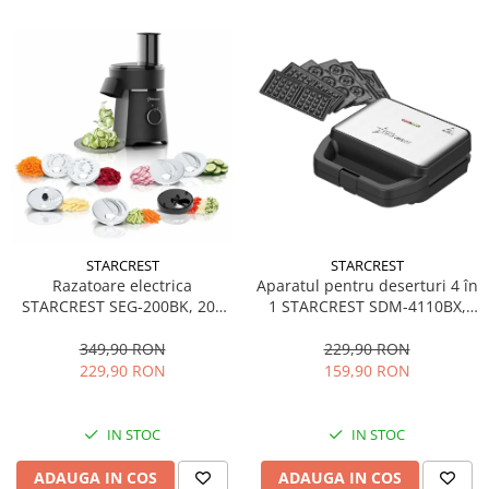
STARCREST
STARCREST
Aparatul pentru deserturi 4 în
Razatoare electrica
1 STARCREST SDM-4110BX,
STARCREST SEG-200BK, 200
800W, placi detasabile cu
W, 7 moduri de taiere, Negru
invelis ceramic pentru vafe,
229,90 RON
349,90 RON
nuci, gogosi si smile
159,90 RON
229,90 RON
sandwich, negru
IN STOC
IN STOC
ADAUGA IN COS
ADAUGA IN COS