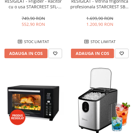
RESIGILAT - Frigider - Racitor
RESIGILAT - Vitrina frigorifica
cu o usa STARCREST SFL-
profesionala STARCREST SBC-
92WHE, Clasa E, Capacitate
160BK, 141 L, Termostat
92L, Iluminare interioara,H 83
reglabil, Iluminare LED, H 104
749,90 RON
1.699,90 RON
cm, Alb
cm, Negru
552,90 RON
1.200,90 RON
STOC LIMITAT
STOC LIMITAT
ADAUGA IN COS
ADAUGA IN COS