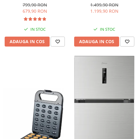
interioara, H 84 cm, Negru
Iluminare LED, Termostat
799,90 RON
1.499,90 RON
Reglabil, H 147 cm, Negru
679,90 RON
1.199,90 RON
IN STOC
IN STOC
ADAUGA IN COS
ADAUGA IN COS