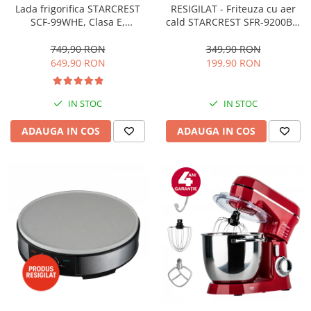
RESIGILAT - Friteuza cu aer
Lada frigorifica STARCREST
cald STARCREST SFR-9200BK,
SCF-99WHE, Clasa E,
1800 W, Cos Dublu, 9 litri,
Capacitate 99L, Sistem
Termostat 80 - 200 °C, 8
convertibil - functie frigider,
349,90 RON
749,90 RON
programe predefinite, Negru
Termostat reglabil, Alb
199,90 RON
649,90 RON
IN STOC
IN STOC
ADAUGA IN COS
ADAUGA IN COS