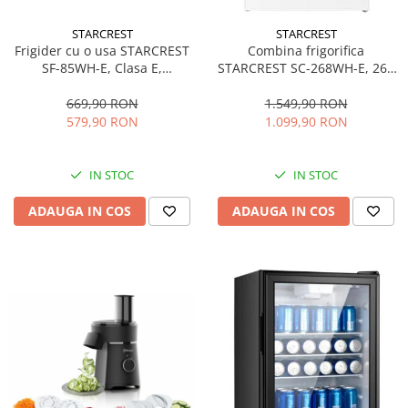
STARCREST
STARCREST
Frigider cu o usa STARCREST
Combina frigorifica
SF-85WH-E, Clasa E,
STARCREST SC-268WH-E, 268
Capacitate 85L, Iluminare
L, Clasa E, Less Frost,
interioara, Compartiment
Termostat reglabil, Iluminare
669,90 RON
1.549,90 RON
gheata, H 82 cm, Alb
LED, Picioare ajustabile, Usi
579,90 RON
1.099,90 RON
reversibile, H 178 cm, Alb
IN STOC
IN STOC
ADAUGA IN COS
ADAUGA IN COS