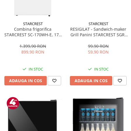
STARCREST
STARCREST
Combina frigorifica
RESIGILAT - Sandwich-maker
STARCREST SC-170WH-E, 170
Grill Panini STARCREST SGR-
L, Clasa E, Less Frost,
2314, 1000 W, Placi
Termostat reglabil, Iluminare
nonaderente, Deschidere
1.399,90 RON
99,90 RON
LED, Picioare ajustabile, Usi
180°, Suprafata de gatire 23 x
899,90 RON
59,90 RON
reversibile, H 151.8 cm, Alb
14 cm, Negru
IN STOC
IN STOC
ADAUGA IN COS
ADAUGA IN COS