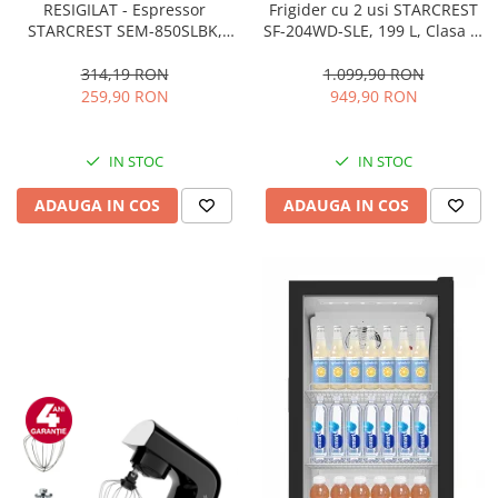
RESIGILAT - Espressor
Frigider cu 2 usi STARCREST
STARCREST SEM-850SLBK,
SF-204WD-SLE, 199 L, Clasa E,
850W, 20 bar, rezervor
Dozator Apa, Iluminare LED,
detasabil 1.5L, dispozitiv
Termostat Ajustabil, Usi
314,19 RON
1.099,90 RON
spumare, filtru dublu din
reversibile, H 143 cm, Argintiu
259,90 RON
949,90 RON
inox, Negru/Inox
IN STOC
IN STOC
ADAUGA IN COS
ADAUGA IN COS