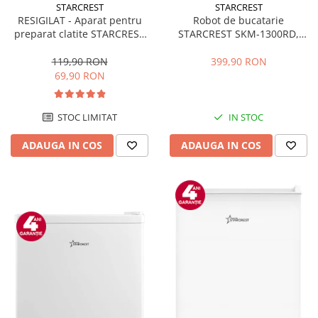
STARCREST
STARCREST
RESIGILAT - Aparat pentru
Robot de bucatarie
preparat clatite STARCREST
STARCREST SKM-1300RD,
SCM-3212, 1200W, Placa cu
1300W, Bol 5.2 L Inox, 4
invelis ceramic antiaderent,
Accesorii, 10 Viteze + Pulse,
119,90 RON
399,90 RON
30 cm, Inox / Negru
Angrenaje metalice, Rosu
69,90 RON
STOC LIMITAT
IN STOC
ADAUGA IN COS
ADAUGA IN COS