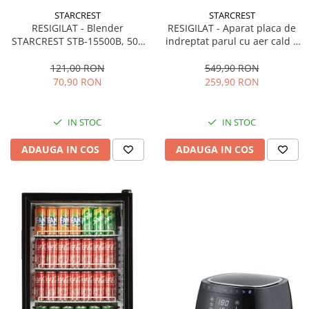
STARCREST
STARCREST
RESIGILAT - Blender
RESIGILAT - Aparat placa de
STARCREST STB-15500B, 500
indreptat parul cu aer cald 2
W, 1.5 l, 2 viteze + functie
in 1 STARCREST SHS-1300PK,
Pulse, Negru
1300 W, Uscare si indreptare,
121,00 RON
549,90 RON
Afisaj LCD, Tehnologie cu ioni
70,90 RON
259,90 RON
negativi, 5 Moduri de
temperatura, 3 Viteze, Roz
IN STOC
IN STOC
ADAUGA IN COS
ADAUGA IN COS