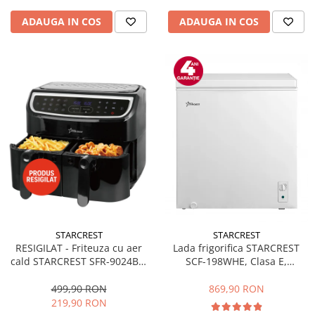
ADAUGA IN COS
ADAUGA IN COS
STARCREST
STARCREST
RESIGILAT - Friteuza cu aer
Lada frigorifica STARCREST
cald STARCREST SFR-9024BK,
SCF-198WHE, Clasa E,
2400 W, Cos Dublu, 9 litri,
Capacitate 198L, Sistem
Termostat 80 - 200 °C, 12
convertibil - functie frigider,
499,90 RON
869,90 RON
programe, Negru
Termostat reglabil, Alb
219,90 RON