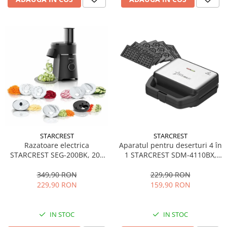
STARCREST
STARCREST
Aparatul pentru deserturi 4 în
Razatoare electrica
1 STARCREST SDM-4110BX,
STARCREST SEG-200BK, 200
800W, placi detasabile cu
W, 7 moduri de taiere, Negru
invelis ceramic pentru vafe,
229,90 RON
349,90 RON
nuci, gogosi si smile
159,90 RON
229,90 RON
sandwich, negru
IN STOC
IN STOC