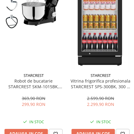
STARCREST
STARCREST
Robot de bucatarie
Vitrina frigorifica profesionala
STARCREST SKM-1015BK,
STARCREST SPS-300BK, 300 L,
1500 W, Bol 4.5 L Inox, 5
Termostat reglabil, Iluminare
Accesorii, 10 Viteze + Pulse,
LED, H 169.5 cm, Negru
369,90 RON
2.599,90 RON
Negru
299,90 RON
2.299,90 RON
IN STOC
IN STOC
ADAUGA IN COS
ADAUGA IN COS