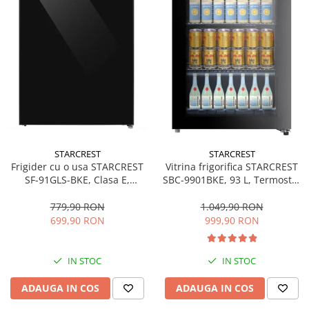
STARCREST
STARCREST
Frigider cu o usa STARCREST
Vitrina frigorifica STARCREST
SF-91GLS-BKE, Clasa E,
SBC-9901BKE, 93 L, Termostat
Capacitate 91L, Iluminare
reglabil, Iluminare LED, Usa
interioara, H 83 cm, Sticla
sticla, H 84.5 cm, Negru
779,90 RON
1.049,90 RON
Neagra
699,90 RON
999,90 RON
IN STOC
IN STOC
ADAUGA IN COS
ADAUGA IN COS