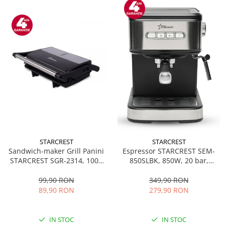
STARCREST
STARCREST
Sandwich-maker Grill Panini
Espressor STARCREST SEM-
STARCREST SGR-2314, 1000
850SLBK, 850W, 20 bar,
W, Placi nonaderente,
rezervor detasabil 1.5L,
Deschidere 180°, Suprafata
dispozitiv spumare, filtru
99,90 RON
349,90 RON
de gatire 23 x 14 cm, Negru
dublu din inox, Negru/Inox
89,90 RON
279,90 RON
IN STOC
IN STOC