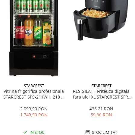
STARCREST
STARCREST
Vitrina frigorifica profesionala
RESIGILAT - Friteuza digitala
STARCREST SPS-211WH, 218 L,
fara ulei XL STARCREST SFR-
Termostat reglabil, Iluminare
3500, 1500 W, Cos 3.5 litri,
LED, H 141 cm, Negru
Termostat 80 - 200 °C, 8
2.099,90 RON
436,21 RON
programe predefinite, Negru
1.749,90 RON
59,90 RON
IN STOC
STOC LIMITAT