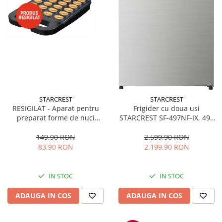
STARCREST
STARCREST
RESIGILAT - Aparat pentru
Frigider cu doua usi
preparat forme de nuci
STARCREST SF-497NF-IX, 497
STARCREST SNM-4024BX, 24
L, Full NoFrost, Compresor
forme, 1400W, Indicator
Inverter, Clasa E, Display,
149,90 RON
2.599,90 RON
luminos, Placi antiaderente,
Functie super racire, Blocare
83,90 RON
2.199,90 RON
Negru/Inox
acces copii, H 175 cm, Inox
IN STOC
IN STOC
ADAUGA IN COS
ADAUGA IN COS