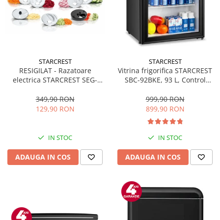
STARCREST
STARCREST
RESIGILAT - Razatoare
Vitrina frigorifica STARCREST
electrica STARCREST SEG-
SBC-92BKE, 93 L, Control
200BK, 200 W, 7 moduri de
temperatura, Usa sticla, H
taiere, Negru
83.2 cm, Negru
349,90 RON
999,90 RON
129,90 RON
899,90 RON
IN STOC
IN STOC
ADAUGA IN COS
ADAUGA IN COS