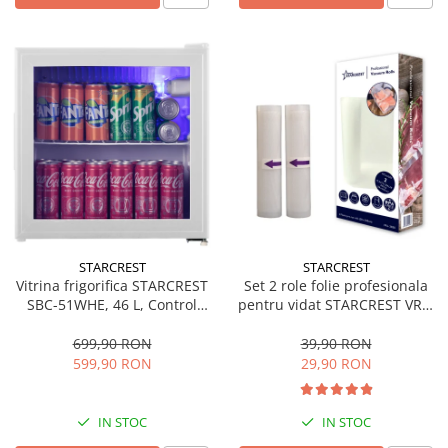
STARCREST
STARCREST
Vitrina frigorifica STARCREST
Set 2 role folie profesionala
SBC-51WHE, 46 L, Control
pentru vidat STARCREST VRL-
temperatura, Usa sticla, H
2850, 28 x 500 cm, rezistente,
48.8 cm, Alb
reutilizabile, sous vide,
699,90 RON
39,90 RON
lavabile in masina de spalat,
599,90 RON
29,90 RON
fara BPA, transparent
IN STOC
IN STOC