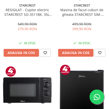
STARCREST
STARCREST
RESIGILAT - Cuptor electric
Masina de facut cuburi de
STARCREST SO-3511BK, 35L,
gheata STARCREST SIM-
1500W, Rotisor, Convectie, 12
1125IX, Capacitate 11-
Programe predefinite,
12Kg/24h, Cos gheata
549,90 RON
499,90 RON
Interfata digitala, Negru
detasabil, Rezervor apa 0.8 l,
279,90 RON
399,90 RON
Inox
IN STOC
IN STOC
ADAUGA IN COS
ADAUGA IN COS