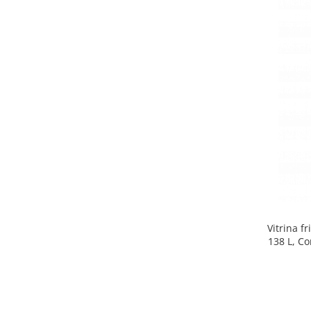
Side by side
Cuptoare cu microunde
Cuptoare cu microunde
Hote
Hote de bucatarie
Incorporabile
Aparate frigorifice incorporabile
Cuptoare cu microunde
incorporabile
Hote incorporabile
Plite incorporabile
Masini spalat vase
Vitrina f
Masini de spalat vase incorporabile
138 L, Co
Plite
Incorporabile
Plite standard
Vitrine frigorifice