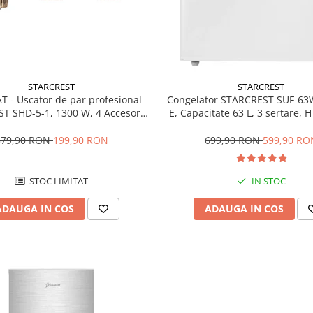
STARCREST
STARCREST
T - Uscator de par profesional
Congelator STARCREST SUF-63
T SHD-5-1, 1300 W, 4 Accesorii
E, Capacitate 63 L, 3 sertare, 
 3 Trepte de viteza, 3 Trepte de
Alb
atura, Buton de aer rece, Gri
379,90 RON
199,90 RON
699,90 RON
599,90 RO
STOC LIMITAT
IN STOC
ADAUGA IN COS
ADAUGA IN COS