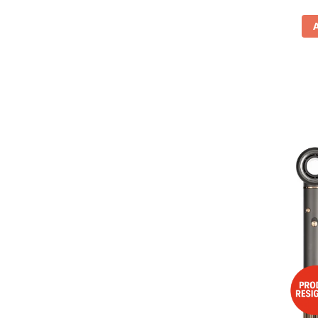
Vitrine pentru vinuri
Electrocasnice Mici
Accesorii aspiratoare
Aparate de bucatarie
Aparate de gatit cu aburi
Aparate de preparat desert
Aparate de vidat
Ascutitor cutite
Blendere
Cântare de bucătărie
Feliatoare
Fierbătoare
Friteuze
Grătare electrice
Masini de gheata
Masini de paine