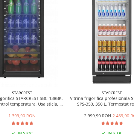
STARCREST
STARCREST
rigorifica STARCREST SBC-138BK,
Vitrina frigorifica profesionala
ntrol temperatura, Usa sticla, H
SPS-350, 350 L, Termostat re
125 cm, Negru
Iluminare LED, H 194.5 cm,
1.399,90 RON
2.999,90 RON
2.469,90 
IN STOC
IN STOC