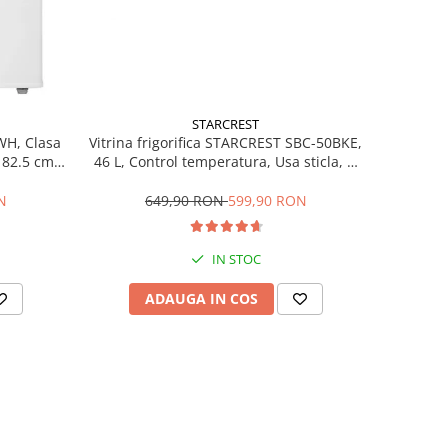
STARCREST
Vitrina frigorifica STARCREST SBC-50BKE,
WH, Clasa
46 L, Control temperatura, Usa sticla, H
H 82.5 cm,
48.8 cm, Negru
649,90 RON
599,90 RON
N
IN STOC
ADAUGA IN COS