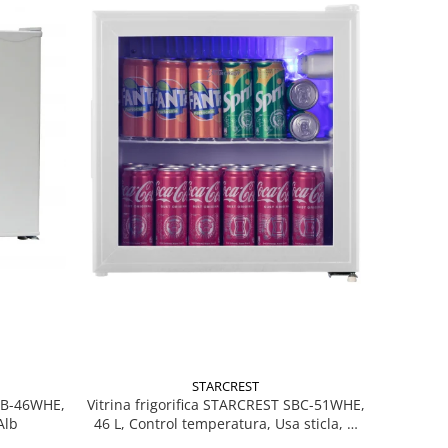
STARCREST
MB-46WHE,
Vitrina frigorifica STARCREST SBC-51WHE,
Alb
46 L, Control temperatura, Usa sticla, H
48.8 cm, Alb