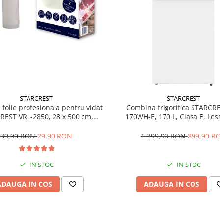
STARCREST
STARCREST
e folie profesionala pentru vidat
Combina frigorifica STARCR
REST VRL-2850, 28 x 500 cm,
170WH-E, 170 L, Clasa E, Less
ente, reutilizabile, sous vide,
Termostat reglabil, Ilumina
 in masina de spalat, fara BPA,
Picioare ajustabile, Usi revers
39,90 RON
29,90 RON
1.399,90 RON
899,90 R
transparent
151.8 cm, Alb
IN STOC
IN STOC
ADAUGA IN COS
ADAUGA IN COS