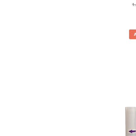
antiamp
1
Aspiratoare
rev
Mopuri electrice cu abur
Ingrijire personala
Cantare corporale
Ingrijire tesaturi
Statii de calcat
Masini de cusut
Ondulatoare
Perii de par electrice
Periute de dinti electrice
Pile electrice
Placi de indreptat parul
Plite
Preparare alimente
Masini de tocat