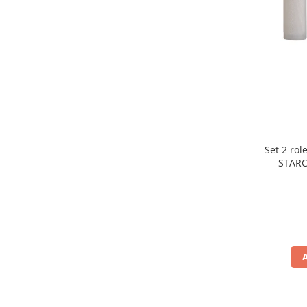
Preparare ceai si cafea
Aparate de spumat lapte
Espressoare
Preparare desert
accesori inghetata
Aparate de facut inghetata
Preparare paine
Masini de facut paine
Set 2 rol
Prajitoare de paine
STARC
rezist
Storcatoare
lavabile
Storcatoare
Tigai
TV, Electronice & Gaming
Accesorii & Periferice
Baterii si acumulatori
Aparate foto & accesorii