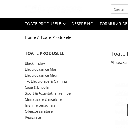
Toate Produsele
TOATE PRODUSELE
DESPRE NOI
FORMULAR DE
Black Friday
Home /
Toate Produsele
Electrocasnice Mari
Aparate frigorifice
Toate 
TOATE PRODUSELE
Aparat cuburi de gheata
Combine frigorifice
Afiseaza:
Black Friday
Congelatoare
Electrocasnice Mari
Electrocasnice Mici
Congelatoare verticale
TV, Electronice & Gaming
Frigidere
Casa & Bricolaj
Frigidere cu doua usi
Sport & Activitati in aer liber
Frigidere cu o usa
Climatizare & incalzire
Ingrijire personala
Lazi frigorifice
Obiecte sanitare
Minibaruri
Resigilate
Racitoare