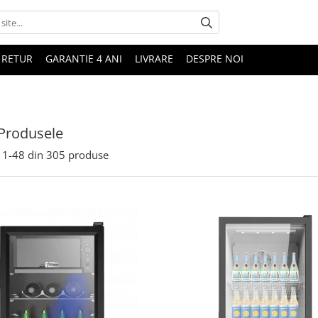
 RETUR
GARANTIE 4 ANI
LIVRARE
DESPRE NOI
Produsele
1-
48
din
305
produse