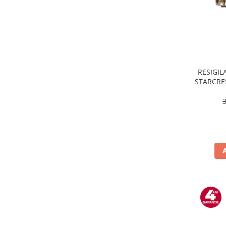
Masini de tocat
Mixere
Multicooker
Prăjitoare de pâine
Rasnite condimente
Razatoare
RESIGILA
STARCRES
Roboti de bucatarie
incluse,
Sandwich-maker
temper
Storcătoare
Aparate de cafea
Accesorii
Cafetiere
Espressoare
Râșnițe de cafea
Aparate de curatat bijuterii
Aparate de curățat cu aburi
Aparate de ingrijire tesaturi