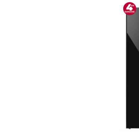
Alte accesorii foto & video
Aparate foto compacte
Aparate foto DSLR
Aparate foto Mirrorless
Carduri memorie
Obiective
Audio
Boxe portabile
Caști
MP3/MP4 playere
Radio
Sisteme audio
Soundbar
Auto
Accesorii electronice Auto
Compresoare auto
Auto-Moto