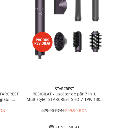
STARCREST
RESIGILAT - Uscător de păr 7 in 1,
 STARCREST
Multistyler STARCREST SHD-7-1PP, 1300
glabil,
W, 3 trepte de viteză, 3 trepte de
 Negru
temperatură, mov
479,90 RON
299,90 RON
RON
STOC LIMITAT