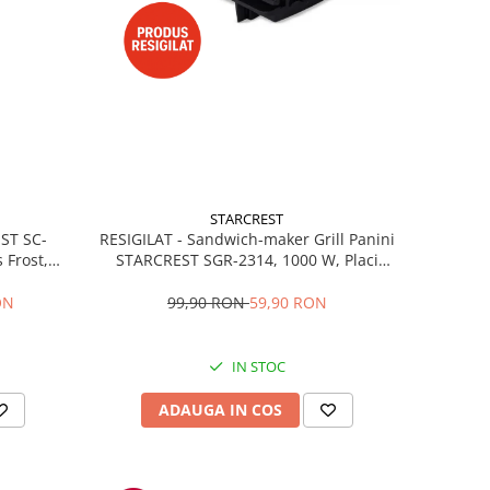
STARCREST
RESIGILAT - Sandwich-maker Grill Panini
EST SC-
STARCREST SGR-2314, 1000 W, Placi
 Frost,
nonaderente, Deschidere 180°, Suprafata
re LED,
de gatire 23 x 14 cm, Negru
ibile, H
99,90 RON
59,90 RON
ON
IN STOC
ADAUGA IN COS