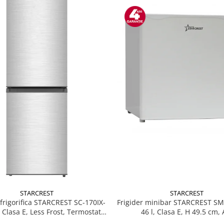
STARCREST
STARCREST
Frigider minibar STARCREST S
rigorifica STARCREST SC-170IX-
46 l, Clasa E, H 49.5 cm, 
, Clasa E, Less Frost, Termostat
, Iluminare LED, Suprafata Inox