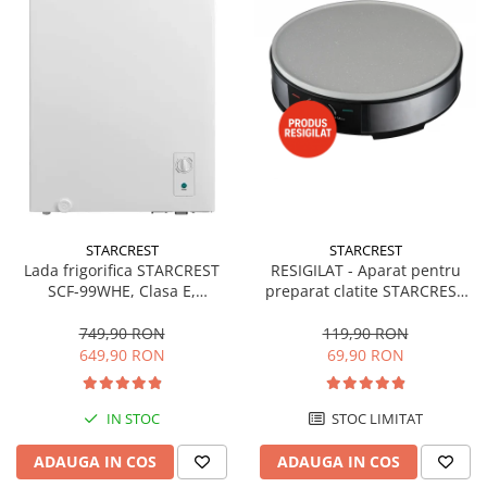
STARCREST
STARCREST
Lada frigorifica STARCREST
RESIGILAT - Aparat pentru
SCF-99WHE, Clasa E,
preparat clatite STARCREST
Capacitate 99L, Sistem
SCM-3212, 1200W, Placa cu
convertibil - functie frigider,
invelis ceramic antiaderent,
749,90 RON
119,90 RON
Termostat reglabil, Alb
30 cm, Inox / Negru
649,90 RON
69,90 RON
IN STOC
STOC LIMITAT
ADAUGA IN COS
ADAUGA IN COS