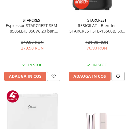
STARCREST
STARCREST
Espressor STARCREST SEM-
RESIGILAT - Blender
850SLBK, 850W, 20 bar,
STARCREST STB-15500B, 500
rezervor detasabil 1.5L,
W, 1.5 l, 2 viteze + functie
dispozitiv spumare, filtru
Pulse, Negru
349,90 RON
121,00 RON
dublu din inox, Negru/Inox
279,90 RON
70,90 RON
IN STOC
IN STOC
ADAUGA IN COS
ADAUGA IN COS