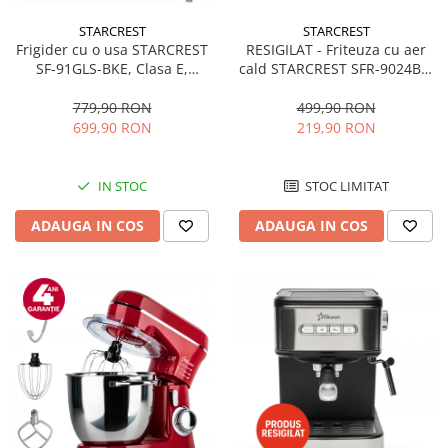
STARCREST
STARCREST
RESIGILAT - Friteuza cu aer
Frigider cu o usa STARCREST
cald STARCREST SFR-9024BK,
SF-91GLS-BKE, Clasa E,
2400 W, Cos Dublu, 9 litri,
Capacitate 91L, Iluminare
Termostat 80 - 200 °C, 12
interioara, H 83 cm, Sticla
499,90 RON
779,90 RON
programe, Negru
Neagra
219,90 RON
699,90 RON
STOC LIMITAT
IN STOC
ADAUGA IN COS
ADAUGA IN COS