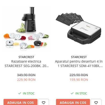
STARCREST
STARCREST
Aparatul pentru deserturi 4 în
Razatoare electrica
1 STARCREST SDM-4110BX,
STARCREST SEG-200BK, 200
800W, placi detasabile cu
W, 7 moduri de taiere, Negru
invelis ceramic pentru vafe,
229,90 RON
349,90 RON
nuci, gogosi si smile
159,90 RON
229,90 RON
sandwich, negru
IN STOC
IN STOC
ADAUGA IN COS
ADAUGA IN COS