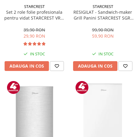
STARCREST
STARCREST
Set 2 role folie profesionala
RESIGILAT - Sandwich-maker
pentru vidat STARCREST VRL-
Grill Panini STARCREST SGR-
2850, 28 x 500 cm, rezistente,
2314, 1000 W, Placi
reutilizabile, sous vide,
nonaderente, Deschidere
39,90 RON
99,90 RON
lavabile in masina de spalat,
180°, Suprafata de gatire 23 x
29,90 RON
59,90 RON
fara BPA, transparent
14 cm, Negru
IN STOC
IN STOC
ADAUGA IN COS
ADAUGA IN COS