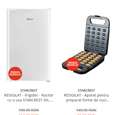
STARCREST
STARCREST
RESIGILAT - Frigider - Racitor
RESIGILAT - Aparat pentru
cu o usa STARCREST SFL-
preparat forme de nuci
92WHE, Clasa E, Capacitate
STARCREST SNM-4024BX, 24
92L, Iluminare interioara,H 83
forme, 1400W, Indicator
749,90 RON
149,90 RON
cm, Alb
luminos, Placi antiaderente,