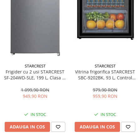
STARCREST
STARCREST
Frigider cu 2 usi STARCREST
Vitrina frigorifica STARCREST
SF-204WD-SLE, 199 L, Clasa E,
SBC-9202BK, 93 L, Control
Dozator Apa, Iluminare LED,
temperatura, Usa sticla, H
Termostat Ajustabil, Usi
83.2 cm, Negru
1.099,90 RON
979,90 RON
reversibile, H 143 cm, Argintiu
949,90 RON
959,90 RON
IN STOC
IN STOC
ADAUGA IN COS
ADAUGA IN COS