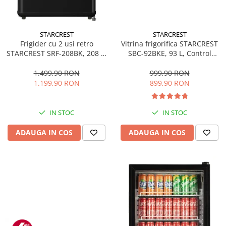
STARCREST
STARCREST
Frigider cu 2 usi retro
Vitrina frigorifica STARCREST
STARCREST SRF-208BK, 208 L,
SBC-92BKE, 93 L, Control
Clasa E, Design Vintage,
temperatura, Usa sticla, H
Iluminare LED, Termostat
83.2 cm, Negru
1.499,90 RON
999,90 RON
Reglabil, H 147 cm, Negru
1.199,90 RON
899,90 RON
IN STOC
IN STOC
ADAUGA IN COS
ADAUGA IN COS