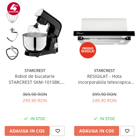
STARCREST
STARCREST
Robot de bucatarie
RESIGILAT - Hota
STARCREST SKM-1015BK,
incorporabila telescopica
1500 W, Bol 4.5 L Inox, 5
STARCREST STH-550BK,
Accesorii, 10 Viteze + Pulse,
Putere de absorbtie 550 m3/h,
369,90 RON
399,90 RON
Negru
1 Motor, 2 Trepte putere, 60
299,90 RON
249,90 RON
cm, Negru
IN STOC
IN STOC
ADAUGA IN COS
ADAUGA IN COS