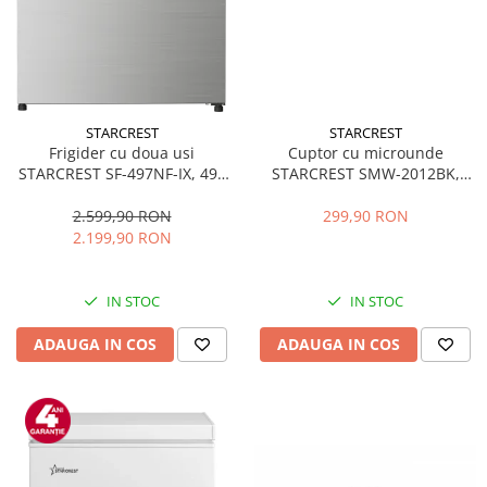
STARCREST
STARCREST
Frigider cu doua usi
Cuptor cu microunde
STARCREST SF-497NF-IX, 497
STARCREST SMW-2012BK,
L, Full NoFrost, Compresor
700W, Capacitate 20 L, Control
Inverter, Clasa E, Display,
mecanic, 6 Trepte de putere,
2.599,90 RON
299,90 RON
Functie super racire, Blocare
Negru
2.199,90 RON
acces copii, H 175 cm, Inox
IN STOC
IN STOC
ADAUGA IN COS
ADAUGA IN COS