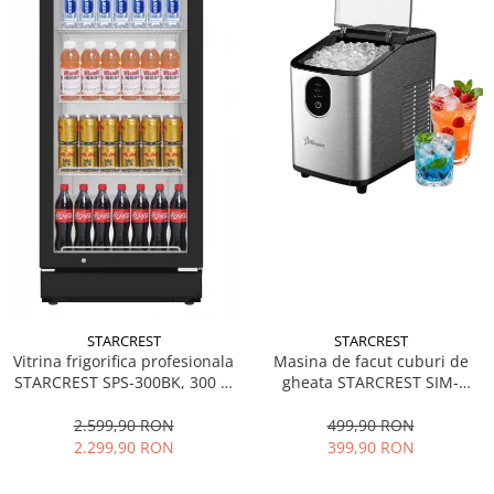
STARCREST
STARCREST
Vitrina frigorifica profesionala
Masina de facut cuburi de
STARCREST SPS-300BK, 300 L,
gheata STARCREST SIM-
Termostat reglabil, Iluminare
1125IX, Capacitate 11-
LED, H 169.5 cm, Negru
12Kg/24h, Cos gheata
2.599,90 RON
499,90 RON
detasabil, Rezervor apa 0.8 l,
2.299,90 RON
399,90 RON
Inox