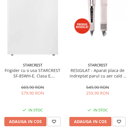
STARCREST
STARCREST
Frigider cu o usa STARCREST
RESIGILAT - Aparat placa de
SF-85WH-E, Clasa E,
indreptat parul cu aer cald 2
Capacitate 85L, Iluminare
in 1 STARCREST SHS-1300PK,
interioara, Compartiment
1300 W, Uscare si indreptare,
669,90 RON
549,90 RON
gheata, H 82 cm, Alb
Afisaj LCD, Tehnologie cu ioni
579,90 RON
259,90 RON
negativi, 5 Moduri de
temperatura, 3 Viteze, Roz
IN STOC
IN STOC
ADAUGA IN COS
ADAUGA IN COS