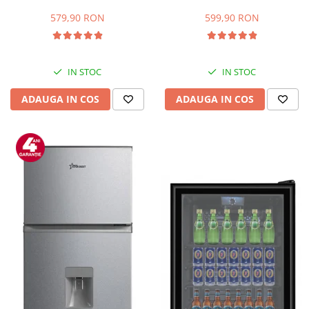
Capacitate 66 L, H 63 cm, Alb
83L, Iluminare interioara,
Compartiment gheata, H 85
579,90 RON
599,90 RON
cm, Alb
IN STOC
IN STOC
ADAUGA IN COS
ADAUGA IN COS