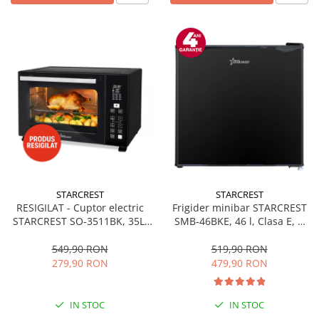
STARCREST
STARCREST
RESIGILAT - Cuptor electric
Frigider minibar STARCREST
STARCREST SO-3511BK, 35L,
SMB-46BKE, 46 l, Clasa E, H
1500W, Rotisor, Convectie, 12
49.5 cm, Negru
Programe predefinite,
549,90 RON
519,90 RON
Interfata digitala, Negru
279,90 RON
479,90 RON
IN STOC
IN STOC