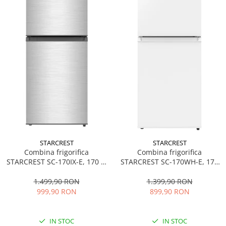
STARCREST
STARCREST
Combina frigorifica
Combina frigorifica
STARCREST SC-170IX-E, 170 L,
STARCREST SC-170WH-E, 170
Clasa E, Less Frost, Termostat
L, Clasa E, Less Frost,
reglabil, Iluminare LED,
Termostat reglabil, Iluminare
1.499,90 RON
1.399,90 RON
Suprafata Inox antiamprenta,
LED, Picioare ajustabile, Usi
999,90 RON
899,90 RON
Picioare ajustabile, Usi
reversibile, H 151.8 cm, Alb
reversibile, H 151.8 cm, Inox
IN STOC
IN STOC