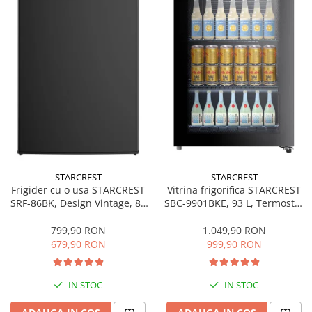
STARCREST
STARCREST
Frigider cu o usa STARCREST
Vitrina frigorifica STARCREST
SRF-86BK, Design Vintage, 85
SBC-9901BKE, 93 L, Termostat
l, Clasa E, Iluminare
reglabil, Iluminare LED, Usa
interioara, H 84 cm, Negru
sticla, H 84.5 cm, Negru
799,90 RON
1.049,90 RON
679,90 RON
999,90 RON
IN STOC
IN STOC