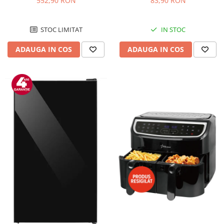
552,90 RON
83,90 RON
Negru/Inox
STOC LIMITAT
IN STOC
ADAUGA IN COS
ADAUGA IN COS