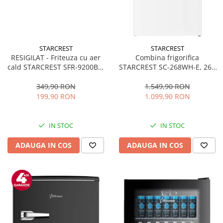
STARCREST
STARCREST
RESIGILAT - Friteuza cu aer
Combina frigorifica
cald STARCREST SFR-9200BK,
STARCREST SC-268WH-E, 268
1800 W, Cos Dublu, 9 litri,
L, Clasa E, Less Frost,
Termostat 80 - 200 °C, 8
Termostat reglabil, Iluminare
349,90 RON
1.549,90 RON
programe predefinite, Negru
LED, Picioare ajustabile, Usi
199,90 RON
1.099,90 RON
reversibile, H 178 cm, Alb
IN STOC
IN STOC
ADAUGA IN COS
ADAUGA IN COS