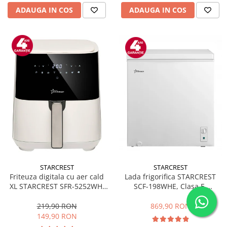
ADAUGA IN COS
ADAUGA IN COS
STARCREST
STARCREST
Friteuza digitala cu aer cald
Lada frigorifica STARCREST
XL STARCREST SFR-5252WH,
SCF-198WHE, Clasa E,
1450 W, 5 Litri, Termostat 80 -
Capacitate 198L, Sistem
200 °C, 8 programe
convertibil - functie frigider,
219,90 RON
869,90 RON
predefinite, Alb
Termostat reglabil, Alb
149,90 RON