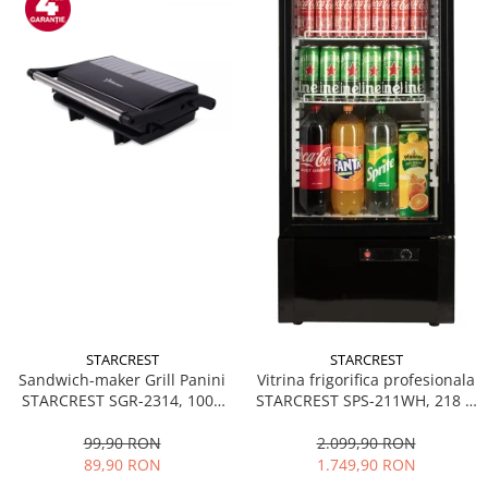
STARCREST
STARCREST
Sandwich-maker Grill Panini
Vitrina frigorifica profesionala
STARCREST SGR-2314, 1000
STARCREST SPS-211WH, 218 L,
W, Placi nonaderente,
Termostat reglabil, Iluminare
Deschidere 180°, Suprafata
LED, H 141 cm, Negru
99,90 RON
2.099,90 RON
de gatire 23 x 14 cm, Negru
89,90 RON
1.749,90 RON