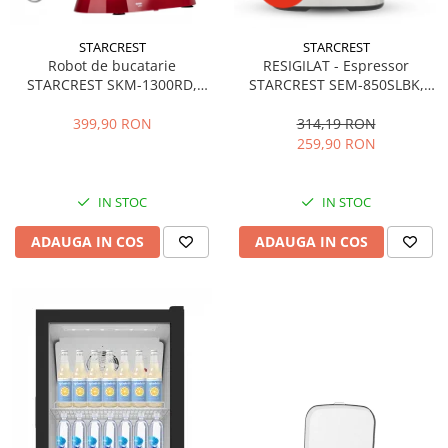
STARCREST
STARCREST
Robot de bucatarie
RESIGILAT - Espressor
STARCREST SKM-1300RD,
STARCREST SEM-850SLBK,
1300W, Bol 5.2 L Inox, 4
850W, 20 bar, rezervor
Accesorii, 10 Viteze + Pulse,
detasabil 1.5L, dispozitiv
399,90 RON
314,19 RON
Angrenaje metalice, Rosu
spumare, filtru dublu din
259,90 RON
inox, Negru/Inox
IN STOC
IN STOC
ADAUGA IN COS
ADAUGA IN COS