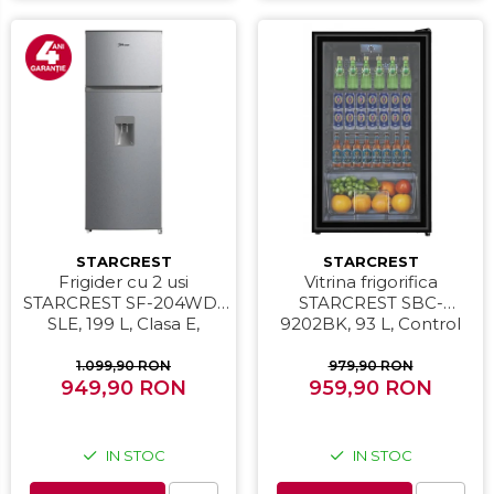
STARCREST
STARCREST
Frigider cu 2 usi
Vitrina frigorifica
STARCREST SF-204WD-
STARCREST SBC-
SLE, 199 L, Clasa E,
9202BK, 93 L, Control
Dozator Apa, Iluminare
temperatura, Usa sticla,
LED, Termostat Ajustabil,
H 83.2 cm, Negru
1.099,90 RON
979,90 RON
Usi reversibile, H 143 cm,
949,90 RON
959,90 RON
Argintiu
IN STOC
IN STOC