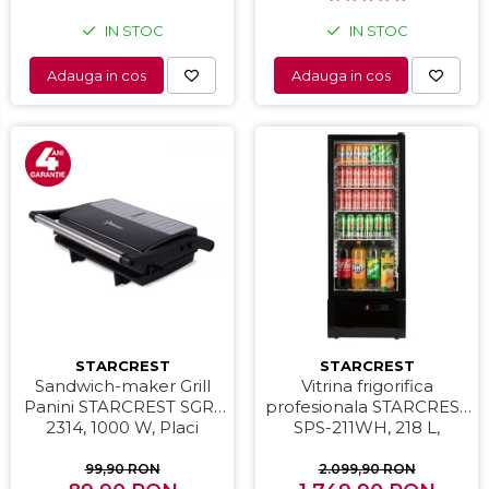
IN STOC
IN STOC
Adauga in cos
Adauga in cos
STARCREST
STARCREST
Sandwich-maker Grill
Vitrina frigorifica
Panini STARCREST SGR-
profesionala STARCREST
2314, 1000 W, Placi
SPS-211WH, 218 L,
nonaderente,
Termostat reglabil,
Deschidere 180°,
Iluminare LED, H 141 cm,
99,90 RON
2.099,90 RON