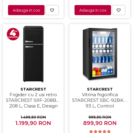
Adauga in cos
Adauga in cos
STARCREST
STARCREST
Frigider cu 2 usi retro
Vitrina frigorifica
STARCREST SRF-208BK,
STARCREST SBC-92BKE,
208 L, Clasa E, Design
93 L, Control
Vintage, Iluminare LED,
temperatura, Usa sticla,
Termostat Reglabil, H 147
H 83.2 cm, Negru
1.499,90 RON
999,90 RON
1.199,90 RON
cm, Negru
899,90 RON