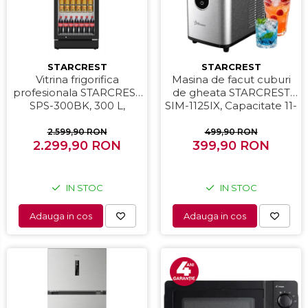
STARCREST
STARCREST
Vitrina frigorifica
Masina de facut cuburi
profesionala STARCREST
de gheata STARCREST
SPS-300BK, 300 L,
SIM-1125IX, Capacitate 11-
Termostat reglabil,
12Kg/24h, Cos gheata
Iluminare LED, H 169.5
detasabil, Rezervor apa
2.599,90 RON
499,90 RON
2.299,90 RON
cm, Negru
399,90 RON
0.8 l, Inox
IN STOC
IN STOC
Adauga in cos
Adauga in cos