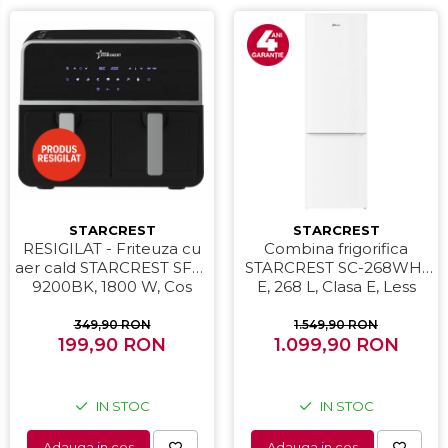
STARCREST
STARCREST
RESIGILAT - Friteuza cu
Combina frigorifica
aer cald STARCREST SFR-
STARCREST SC-268WH-
9200BK, 1800 W, Cos
E, 268 L, Clasa E, Less
Dublu, 9 litri, Termostat
Frost, Termostat reglabil,
80 - 200 °C, 8 programe
Iluminare LED, Picioare
349,90 RON
1.549,90 RON
predefinite, Negru
199,90 RON
ajustabile, Usi reversibile,
1.099,90 RON
H 178 cm, Alb
IN STOC
IN STOC
Adauga in cos
Adauga in cos