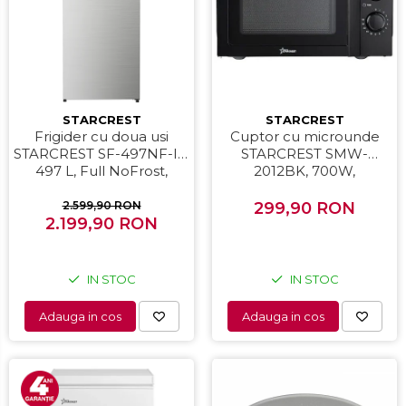
STARCREST
STARCREST
Frigider cu doua usi
Cuptor cu microunde
STARCREST SF-497NF-IX,
STARCREST SMW-
497 L, Full NoFrost,
2012BK, 700W,
Compresor Inverter,
Capacitate 20 L, Control
Clasa E, Display, Functie
mecanic, 6 Trepte de
2.599,90 RON
299,90 RON
super racire, Blocare
2.199,90 RON
putere, Negru
acces copii, H 175 cm,
Inox
IN STOC
IN STOC
Adauga in cos
Adauga in cos