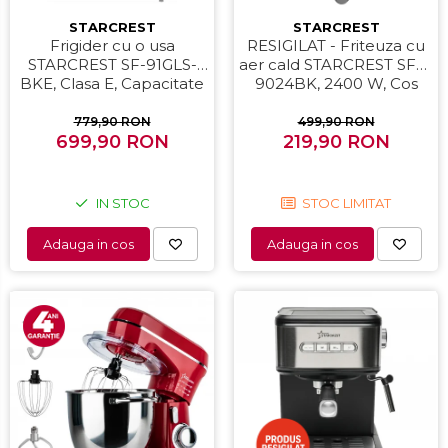
STARCREST
STARCREST
Frigider cu o usa
RESIGILAT - Friteuza cu
STARCREST SF-91GLS-
aer cald STARCREST SFR-
BKE, Clasa E, Capacitate
9024BK, 2400 W, Cos
91L, Iluminare interioara,
Dublu, 9 litri, Termostat
H 83 cm, Sticla Neagra
80 - 200 °C, 12 programe,
779,90 RON
499,90 RON
699,90 RON
219,90 RON
Negru
IN STOC
STOC LIMITAT
Adauga in cos
Adauga in cos