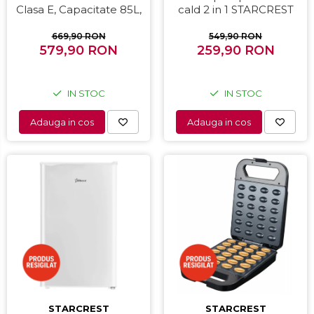
Clasa E, Capacitate 85L,
cald 2 in 1 STARCREST
Iluminare interioara,
SHS-1300PK, 1300 W,
Compartiment gheata, H
Uscare si indreptare,
669,90 RON
549,90 RON
579,90 RON
82 cm, Alb
Afisaj LCD, Tehnologie cu
259,90 RON
ioni negativi, 5 Moduri de
temperatura, 3 Viteze,
Roz
IN STOC
IN STOC
Adauga in cos
Adauga in cos
STARCREST
STARCREST