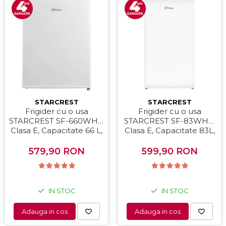
STARCREST
STARCREST
Frigider cu o usa
Frigider cu o usa
STARCREST SF-660WHT,
STARCREST SF-83WHE,
Clasa E, Capacitate 66 L,
Clasa E, Capacitate 83L,
H 63 cm, Alb
Iluminare interioara,
Compartiment gheata, H
579,90 RON
599,90 RON
85 cm, Alb
IN STOC
IN STOC
Adauga in cos
Adauga in cos