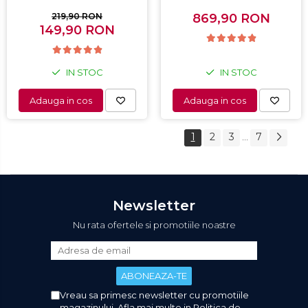
Termostat 80 - 200 °C, 8
Capacitate 198L, Sistem
programe predefinite,
convertibil - functie
219,90 RON
869,90 RON
149,90 RON
Alb
frigider, Termostat
reglabil, Alb
IN STOC
IN STOC
Adauga in cos
Adauga in cos
1
2
3
7
...
Newsletter
Nu rata ofertele si promotiile noastre
Vreau sa primesc newsletter cu promotiile
magazinului. Afla mai multe in
Politica de