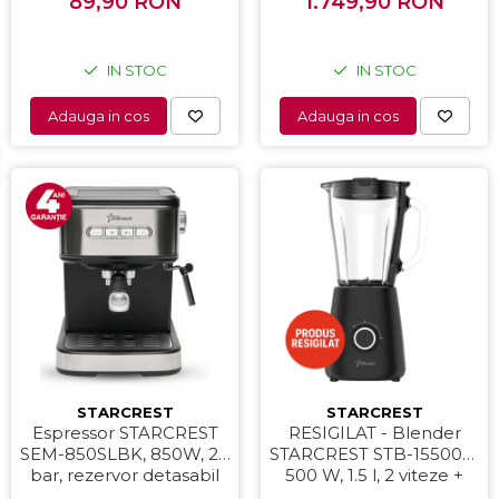
Suprafata de gatire 23 x
89,90 RON
1.749,90 RON
Negru
14 cm, Negru
IN STOC
IN STOC
Adauga in cos
Adauga in cos
STARCREST
STARCREST
Espressor STARCREST
RESIGILAT - Blender
SEM-850SLBK, 850W, 20
STARCREST STB-15500B,
bar, rezervor detasabil
500 W, 1.5 l, 2 viteze +
1.5L, dispozitiv spumare,
functie Pulse, Negru