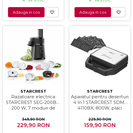
Adauga in cos
Adauga in cos
STARCREST
STARCREST
Aparatul pentru deserturi
Razatoare electrica
4 în 1 STARCREST SDM-
STARCREST SEG-200BK,
4110BX, 800W, placi
200 W, 7 moduri de
detasabile cu invelis
taiere, Negru
ceramic pentru vafe,
229,90 RON
349,90 RON
nuci, gogosi si smile
159,90 RON
229,90 RON
sandwich, negru