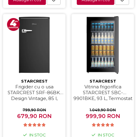
STARCREST
STARCREST
Frigider cu o usa
Vitrina frigorifica
STARCREST SRF-86BK,
STARCREST SBC-
Design Vintage, 85 l,
9901BKE, 93 L, Termostat
Clasa E, Iluminare
reglabil, Iluminare LED,
interioara, H 84 cm,
Usa sticla, H 84.5 cm,
799,90 RON
1.049,90 RON
679,90 RON
Negru
999,90 RON
Negru
IN STOC
IN STOC