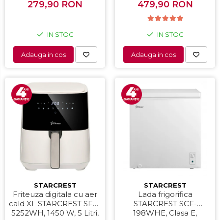
Interfata digitala, Negru
279,90 RON
479,90 RON
IN STOC
IN STOC
Adauga in cos
Adauga in cos
STARCREST
STARCREST
Friteuza digitala cu aer
Lada frigorifica
cald XL STARCREST SFR-
STARCREST SCF-
5252WH, 1450 W, 5 Litri,
198WHE, Clasa E,