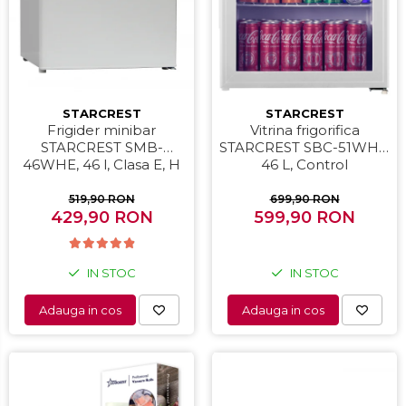
Periute de dinti electrice
Pile electrice
Placi de indreptat parul
STARCREST
STARCREST
Plite
Frigider minibar
Vitrina frigorifica
STARCREST SMB-
STARCREST SBC-51WHE,
Preparare alimente
46WHE, 46 l, Clasa E, H
46 L, Control
Masini de tocat
49.5 cm, Alb
temperatura, Usa sticla,
H 48.8 cm, Alb
519,90 RON
699,90 RON
Preparare ceai si cafea
429,90 RON
599,90 RON
Aparate de spumat lapte
Espressoare
IN STOC
IN STOC
Preparare desert
Adauga in cos
Adauga in cos
accesori inghetata
Aparate de facut inghetata
Preparare paine
Masini de facut paine