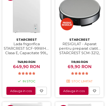
STARCREST
STARCREST
Lada frigorifica
RESIGILAT - Aparat
STARCREST SCF-99WHE,
pentru preparat clatite
Clasa E, Capacitate 99L,
STARCREST SCM-3212,
Sistem convertibil -
1200W, Placa cu invelis
functie frigider,
ceramic antiaderent, 30
749,90 RON
119,90 RON
Termostat reglabil, Alb
649,90 RON
cm, Inox / Negru
69,90 RON
IN STOC
STOC LIMITAT
Adauga in cos
Adauga in cos