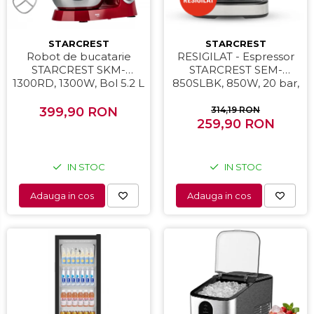
STARCREST
STARCREST
Robot de bucatarie
RESIGILAT - Espressor
STARCREST SKM-
STARCREST SEM-
1300RD, 1300W, Bol 5.2 L
850SLBK, 850W, 20 bar,
Inox, 4 Accesorii, 10
rezervor detasabil 1.5L,
Viteze + Pulse, Angrenaje
dispozitiv spumare, filtru
399,90 RON
314,19 RON
metalice, Rosu
259,90 RON
dublu din inox,
Negru/Inox
IN STOC
IN STOC
Adauga in cos
Adauga in cos