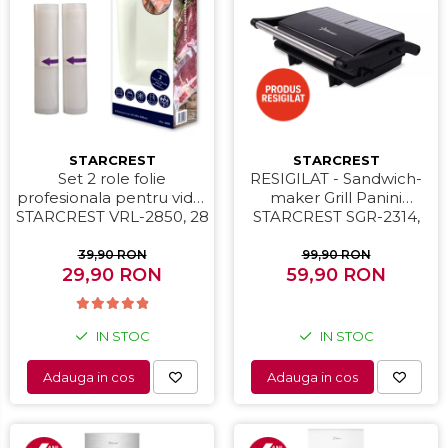
Prajitoare de paine
Storcatoare
Storcatoare
Tigai
STARCREST
STARCREST
Set 2 role folie
RESIGILAT - Sandwich-
profesionala pentru vidat
maker Grill Panini
STARCREST VRL-2850, 28
STARCREST SGR-2314,
x 500 cm, rezistente,
1000 W, Placi
reutilizabile, sous vide,
nonaderente,
39,90 RON
99,90 RON
lavabile in masina de
29,90 RON
Deschidere 180°,
59,90 RON
spalat, fara BPA,
Suprafata de gatire 23 x
transparent
14 cm, Negru
IN STOC
IN STOC
Adauga in cos
Adauga in cos