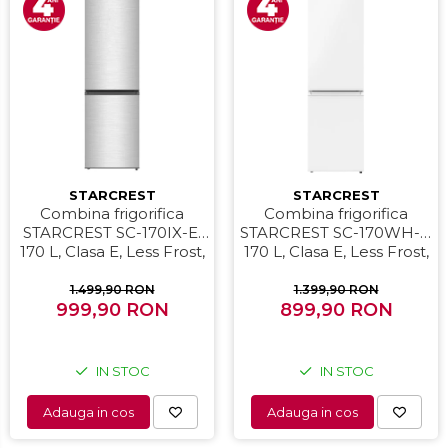
STARCREST
STARCREST
Combina frigorifica
Combina frigorifica
STARCREST SC-170IX-E,
STARCREST SC-170WH-E,
170 L, Clasa E, Less Frost,
170 L, Clasa E, Less Frost,
Termostat reglabil,
Termostat reglabil,
Iluminare LED, Suprafata
Iluminare LED, Picioare
1.499,90 RON
1.399,90 RON
Inox antiamprenta,
999,90 RON
ajustabile, Usi reversibile,
899,90 RON
Picioare ajustabile, Usi
H 151.8 cm, Alb
reversibile, H 151.8 cm,
Inox
IN STOC
IN STOC
Adauga in cos
Adauga in cos