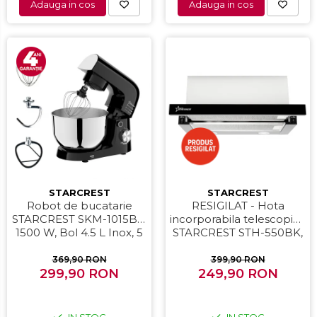
Adauga in cos
Adauga in cos
STARCREST
STARCREST
Robot de bucatarie
RESIGILAT - Hota
STARCREST SKM-1015BK,
incorporabila telescopica
1500 W, Bol 4.5 L Inox, 5
STARCREST STH-550BK,
Accesorii, 10 Viteze +
Putere de absorbtie 550
Pulse, Negru
m3/h, 1 Motor, 2 Trepte
369,90 RON
399,90 RON
299,90 RON
putere, 60 cm, Negru
249,90 RON
IN STOC
IN STOC