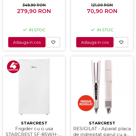
filtru dublu din inox,
349,90 RON
121,00 RON
279,90 RON
Negru/Inox
70,90 RON
IN STOC
IN STOC
Adauga in cos
Adauga in cos
STARCREST
STARCREST
Frigider cu o usa
RESIGILAT - Aparat placa
STARCREST SF-85WH-E,
de indreptat parul cu aer