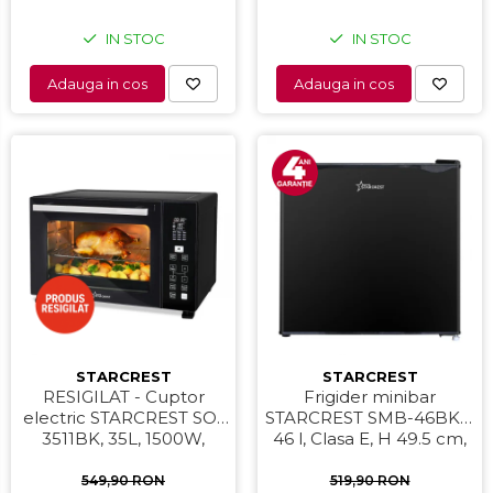
IN STOC
IN STOC
Adauga in cos
Adauga in cos
STARCREST
STARCREST
RESIGILAT - Cuptor
Frigider minibar
electric STARCREST SO-
STARCREST SMB-46BKE,
3511BK, 35L, 1500W,
46 l, Clasa E, H 49.5 cm,
Rotisor, Convectie, 12
Negru
Programe predefinite,
549,90 RON
519,90 RON