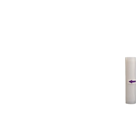
Aspiratoare
Mopuri electrice cu abur
Ingrijire personala
Cantare corporale
Ingrijire tesaturi
Statii de calcat
Masini de cusut
Ondulatoare
Perii de par electrice
Periute de dinti electrice
Pile electrice
Placi de indreptat parul
Plite
Preparare alimente
Masini de tocat