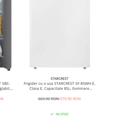
STARCREST
T SBC-
Frigider cu o usa STARCREST SF-85WH-E,
labil,
Clasa E, Capacitate 85L, Iluminare
84.5 cm,
interioara, Compartiment gheata, H 82
cm, Alb
ON
669,90 RON
579,90 RON
IN STOC