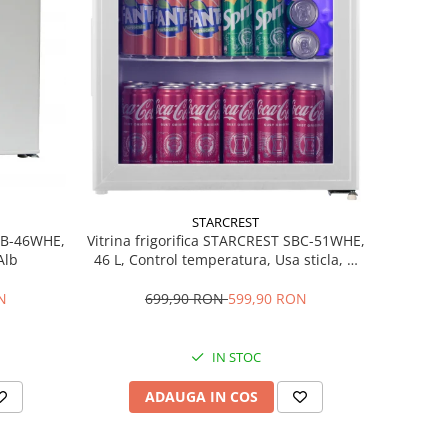
STARCREST
MB-46WHE,
Vitrina frigorifica STARCREST SBC-51WHE,
Alb
46 L, Control temperatura, Usa sticla, H
48.8 cm, Alb
N
699,90 RON
599,90 RON
IN STOC
ADAUGA IN COS