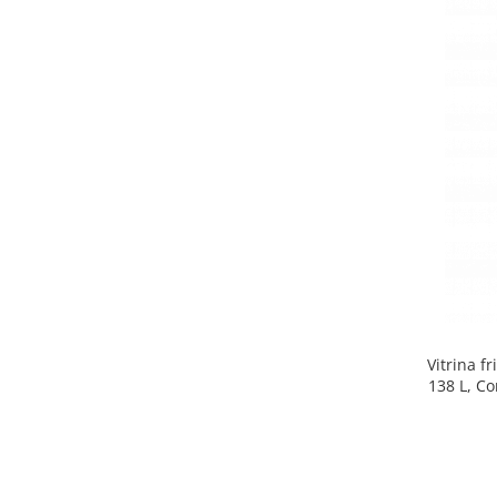
Side by side
Cuptoare cu microunde
Cuptoare cu microunde
Hote
Hote de bucatarie
Incorporabile
Aparate frigorifice incorporabile
Cuptoare cu microunde
incorporabile
Hote incorporabile
Plite incorporabile
Masini spalat vase
Vitrina f
Masini de spalat vase incorporabile
138 L, Co
Plite
Incorporabile
Plite standard
Vitrine frigorifice