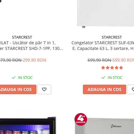
STARCREST
STARCREST
ILAT - Uscător de păr 7 in 1,
Congelator STARCREST SUF-63
ler STARCREST SHD-7-1PP, 1300
E, Capacitate 63 L, 3 sertare, 
trepte de viteză, 3 trepte de
Alb
temperatură, mov
479,90 RON
299,90 RON
699,90 RON
599,90 RO
IN STOC
IN STOC
ADAUGA IN COS
ADAUGA IN COS