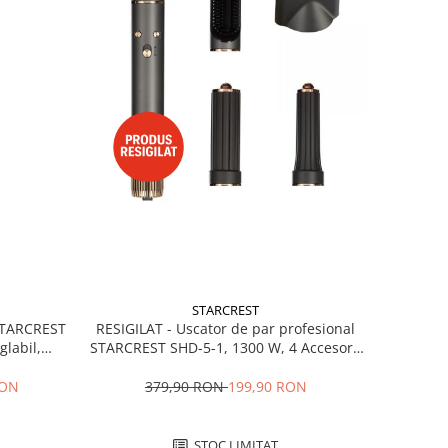
STARCREST
RESIGILAT - Uscator de par profesional
 STARCREST
STARCREST SHD-5-1, 1300 W, 4 Accesorii
glabil,
incluse, 3 Trepte de viteza, 3 Trepte de
 Negru
temperatura, Buton de aer rece, Gri
379,90 RON
199,90 RON
RON
STOC LIMITAT