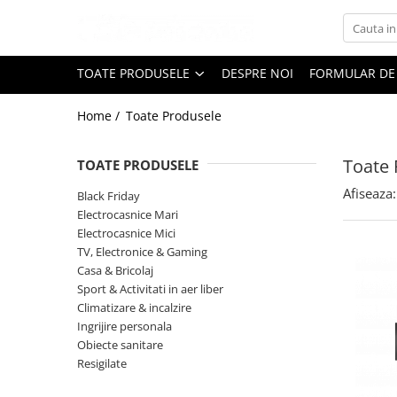
Toate Produsele
TOATE PRODUSELE
DESPRE NOI
FORMULAR DE
Black Friday
Home /
Toate Produsele
Electrocasnice Mari
Aparate frigorifice
Toate 
TOATE PRODUSELE
Aparat cuburi de gheata
Combine frigorifice
Afiseaza:
Black Friday
Congelatoare
Electrocasnice Mari
Electrocasnice Mici
Congelatoare verticale
TV, Electronice & Gaming
Frigidere
Casa & Bricolaj
Frigidere cu doua usi
Sport & Activitati in aer liber
Frigidere cu o usa
Climatizare & incalzire
Ingrijire personala
Lazi frigorifice
Obiecte sanitare
Minibaruri
Resigilate
Racitoare