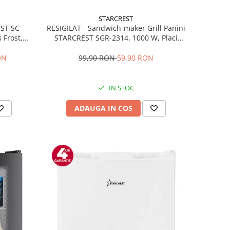
STARCREST
RESIGILAT - Sandwich-maker Grill Panini
EST SC-
STARCREST SGR-2314, 1000 W, Placi
 Frost,
nonaderente, Deschidere 180°, Suprafata
re LED,
de gatire 23 x 14 cm, Negru
ibile, H
99,90 RON
59,90 RON
ON
IN STOC
ADAUGA IN COS