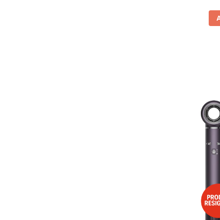
Vitrine pentru vinuri
Electrocasnice Mici
Accesorii aspiratoare
Aparate de bucatarie
Aparate de gatit cu aburi
Aparate de preparat desert
Aparate de vidat
Ascutitor cutite
Blendere
Cântare de bucătărie
Feliatoare
Fierbătoare
Friteuze
Grătare electrice
Masini de gheata
Masini de paine