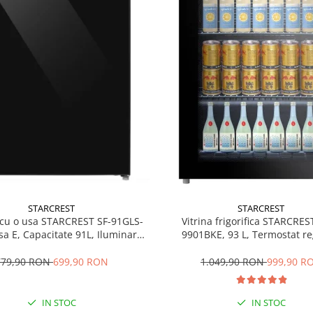
STARCREST
STARCREST
 cu o usa STARCREST SF-91GLS-
Vitrina frigorifica STARCRES
sa E, Capacitate 91L, Iluminare
9901BKE, 93 L, Termostat reg
ioara, H 83 cm, Sticla Neagra
Iluminare LED, Usa sticla, H 
Negru
779,90 RON
699,90 RON
1.049,90 RON
999,90 R
IN STOC
IN STOC