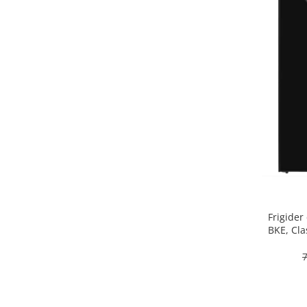
Alte accesorii foto & video
Aparate foto compacte
Aparate foto DSLR
Aparate foto Mirrorless
Carduri memorie
Obiective
Audio
Boxe portabile
Caști
MP3/MP4 playere
Radio
Sisteme audio
Frigider
Soundbar
BKE, Cla
inter
Auto
Accesorii electronice Auto
Compresoare auto
Auto-Moto