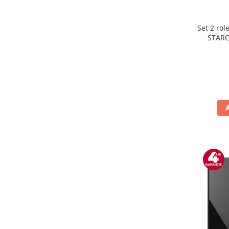
Preparare ceai si cafea
Aparate de spumat lapte
Set 2 rol
Espressoare
STARC
rezist
Preparare desert
lavabile
accesori inghetata
Aparate de facut inghetata
Preparare paine
Masini de facut paine
Prajitoare de paine
Storcatoare
Storcatoare
Tigai
TV, Electronice & Gaming
Accesorii & Periferice
Baterii si acumulatori
Aparate foto & accesorii