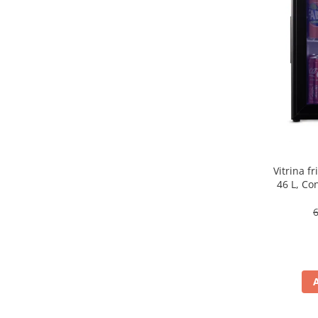
aparat de calcat vertical
Aparate de scame
Fiare de calcat
Statii de calcat
Aparate de masaj
Aparate de ras electrice
Aparate de tuns
Aparate faciale
Vitrina f
Aspiratoare
46 L, Co
Aspiratoare de geamuri
Cuptoare cu microunde
Cuptoare electrice
Cântare corporale
Epilatoare
Ingrijire locuinta