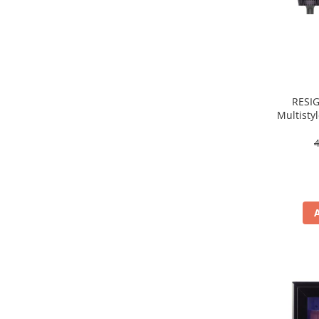
Masini de tocat
Mixere
Multicooker
Prăjitoare de pâine
Rasnite condimente
Razatoare
RESIG
Multisty
Roboti de bucatarie
W, 3 
Sandwich-maker
Storcătoare
Aparate de cafea
Accesorii
Cafetiere
Espressoare
Râșnițe de cafea
Aparate de curatat bijuterii
Aparate de curățat cu aburi
Aparate de ingrijire tesaturi