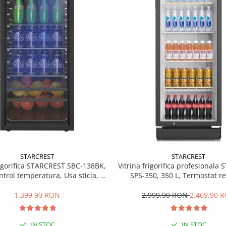
STARCREST
STARCREST
rigorifica STARCREST SBC-138BK,
Vitrina frigorifica profesionala
ntrol temperatura, Usa sticla, H
SPS-350, 350 L, Termostat re
125 cm, Negru
Iluminare LED, H 194.5 cm,
1.399,90 RON
2.999,90 RON
2.469,90 
IN STOC
IN STOC