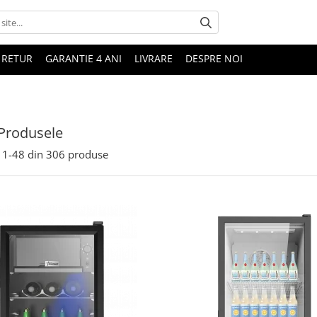
 RETUR
GARANTIE 4 ANI
LIVRARE
DESPRE NOI
Produsele
1-
48
din
306
produse