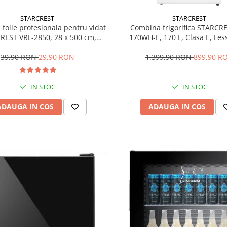
STARCREST
STARCREST
e folie profesionala pentru vidat
Combina frigorifica STARCR
REST VRL-2850, 28 x 500 cm,
170WH-E, 170 L, Clasa E, Less
ente, reutilizabile, sous vide,
Termostat reglabil, Ilumina
 in masina de spalat, fara BPA,
Picioare ajustabile, Usi revers
39,90 RON
29,90 RON
1.399,90 RON
899,90 R
transparent
151.8 cm, Alb
IN STOC
IN STOC
ADAUGA IN COS
ADAUGA IN COS