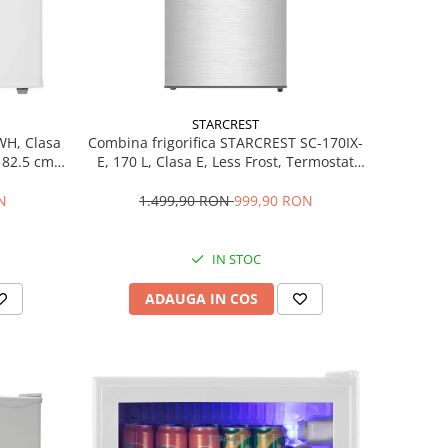
STARCREST
WH, Clasa
Combina frigorifica STARCREST SC-170IX-
H 82.5 cm,
E, 170 L, Clasa E, Less Frost, Termostat
reglabil, Iluminare LED, Suprafata Inox
antiamprenta, Picioare ajustabile, Usi
N
1.499,90 RON
999,90 RON
reversibile, H 151.8 cm, Inox
IN STOC
ADAUGA IN COS