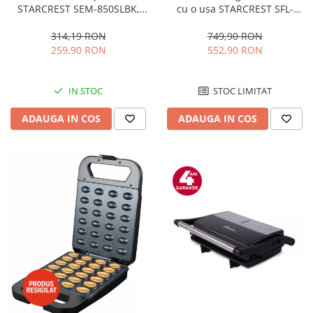
STARCREST SEM-850SLBK,
cu o usa STARCREST SFL-
850W, 20 bar, rezervor
92WHE, Clasa E, Capacitate
detasabil 1.5L, dispozitiv
92L, Iluminare interioara,H 83
314,19 RON
749,90 RON
spumare, filtru dublu din
cm, Alb
259,90 RON
552,90 RON
inox, Negru/Inox
IN STOC
STOC LIMITAT
ADAUGA IN COS
ADAUGA IN COS