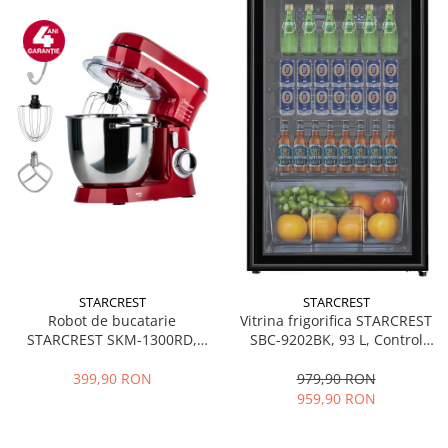
STARCREST
STARCREST
Robot de bucatarie
Vitrina frigorifica STARCREST
STARCREST SKM-1300RD,
SBC-9202BK, 93 L, Control
1300W, Bol 5.2 L Inox, 4
temperatura, Usa sticla, H
Accesorii, 10 Viteze + Pulse,
83.2 cm, Negru
399,90 RON
979,90 RON
Angrenaje metalice, Rosu
959,90 RON