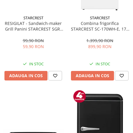
STARCREST
STARCREST
RESIGILAT - Sandwich-maker
Combina frigorifica
Grill Panini STARCREST SGR-
STARCREST SC-170WH-E, 170
2314, 1000 W, Placi
L, Clasa E, Less Frost,
nonaderente, Deschidere
Termostat reglabil, Iluminare
99,90 RON
1.399,90 RON
180°, Suprafata de gatire 23 x
LED, Picioare ajustabile, Usi
59,90 RON
899,90 RON
14 cm, Negru
reversibile, H 151.8 cm, Alb
IN STOC
IN STOC
ADAUGA IN COS
ADAUGA IN COS