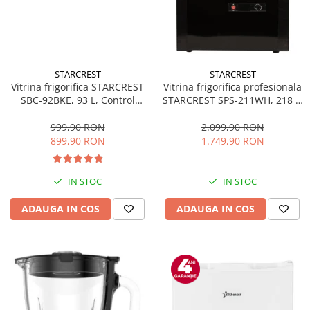
STARCREST
STARCREST
Vitrina frigorifica STARCREST
Vitrina frigorifica profesionala
SBC-92BKE, 93 L, Control
STARCREST SPS-211WH, 218 L,
temperatura, Usa sticla, H
Termostat reglabil, Iluminare
83.2 cm, Negru
LED, H 141 cm, Negru
999,90 RON
2.099,90 RON
899,90 RON
1.749,90 RON
IN STOC
IN STOC
ADAUGA IN COS
ADAUGA IN COS