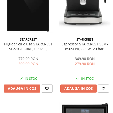
STARCREST
STARCREST
Espressor STARCREST SEM-
Frigider cu o usa STARCREST
850SLBK, 850W, 20 bar,
SF-91GLS-BKE, Clasa E,
rezervor detasabil 1.5L,
Capacitate 91L, Iluminare
dispozitiv spumare, filtru
interioara, H 83 cm, Sticla
349,90 RON
779,90 RON
dublu din inox, Negru/Inox
Neagra
279,90 RON
699,90 RON
IN STOC
IN STOC
ADAUGA IN COS
ADAUGA IN COS