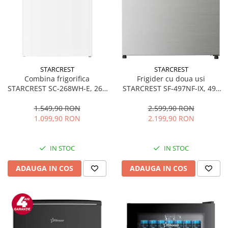
STARCREST
STARCREST
Combina frigorifica
Frigider cu doua usi
STARCREST SC-268WH-E, 268
STARCREST SF-497NF-IX, 497
L, Clasa E, Less Frost,
L, Full NoFrost, Compresor
Termostat reglabil, Iluminare
Inverter, Clasa E, Display,
1.549,90 RON
2.599,90 RON
LED, Picioare ajustabile, Usi
Functie super racire, Blocare
1.099,90 RON
2.199,90 RON
reversibile, H 178 cm, Alb
acces copii, H 175 cm, Inox
IN STOC
IN STOC
ADAUGA IN COS
ADAUGA IN COS