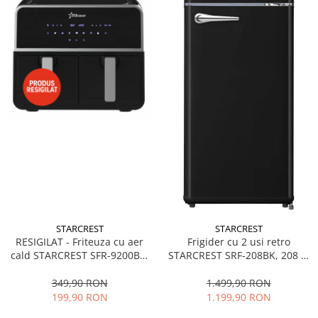
STARCREST
STARCREST
RESIGILAT - Friteuza cu aer
Frigider cu 2 usi retro
cald STARCREST SFR-9200BK,
STARCREST SRF-208BK, 208 L,
1800 W, Cos Dublu, 9 litri,
Clasa E, Design Vintage,
Termostat 80 - 200 °C, 8
Iluminare LED, Termostat
349,90 RON
1.499,90 RON
programe predefinite, Negru
Reglabil, H 147 cm, Negru
199,90 RON
1.199,90 RON