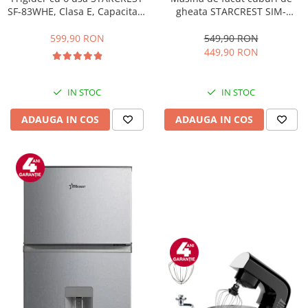
gheata STARCREST SIM-
SF-83WHE, Clasa E, Capacitate
1201IX, Capacitate 12Kg/24h,
83L, Iluminare interioara,
Doua dimensiuni pentru
Compartiment gheata, H 85
549,90 RON
599,90 RON
cuburi, Rezervor apa 1.3 l,
cm, Alb
449,90 RON
Inox
IN STOC
IN STOC
ADAUGA IN COS
ADAUGA IN COS