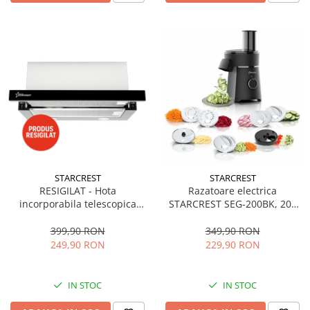
STARCREST
STARCREST
RESIGILAT - Hota
Razatoare electrica
incorporabila telescopica
STARCREST SEG-200BK, 200
STARCREST STH-550BK,
W, 7 moduri de taiere, Negru
Putere de absorbtie 550 m3/h,
399,90 RON
349,90 RON
1 Motor, 2 Trepte putere, 60
249,90 RON
229,90 RON
cm, Negru
IN STOC
IN STOC