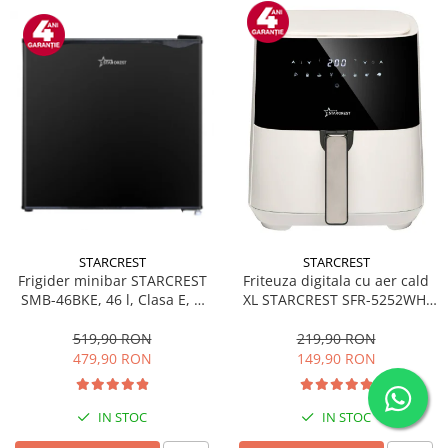
STARCREST
STARCREST
Frigider minibar STARCREST
Friteuza digitala cu aer cald
SMB-46BKE, 46 l, Clasa E, H
XL STARCREST SFR-5252WH,
49.5 cm, Negru
1450 W, 5 Litri, Termostat 80 -
200 °C, 8 programe
519,90 RON
219,90 RON
predefinite, Alb
479,90 RON
149,90 RON
IN STOC
IN STOC