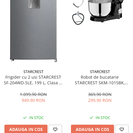
STARCREST
STARCREST
Frigider cu 2 usi STARCREST
Robot de bucatarie
SF-204WD-SLE, 199 L, Clasa E,
STARCREST SKM-1015BK,
Dozator Apa, Iluminare LED,
1500 W, Bol 4.5 L Inox, 5
Termostat Ajustabil, Usi
Accesorii, 10 Viteze + Pulse,
1.099,90 RON
369,90 RON
reversibile, H 143 cm, Argintiu
Negru
949,90 RON
299,90 RON
IN STOC
IN STOC
ADAUGA IN COS
ADAUGA IN COS