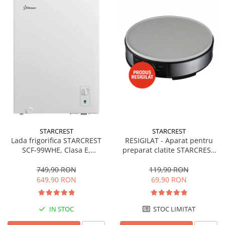
STARCREST
STARCREST
Lada frigorifica STARCREST
RESIGILAT - Aparat pentru
SCF-99WHE, Clasa E,
preparat clatite STARCREST
Capacitate 99L, Sistem
SCM-3212, 1200W, Placa cu
convertibil - functie frigider,
invelis ceramic antiaderent,
749,90 RON
119,90 RON
Termostat reglabil, Alb
30 cm, Inox / Negru
649,90 RON
69,90 RON
IN STOC
STOC LIMITAT