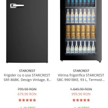
STARCREST
STARCREST
Frigider cu o usa STARCREST
Vitrina frigorifica STARCREST
SRF-86BK, Design Vintage, 85
SBC-9901BKE, 93 L, Termostat
l, Clasa E, Iluminare
reglabil, Iluminare LED, Usa
interioara, H 84 cm, Negru
sticla, H 84.5 cm, Negru
799,90 RON
1.049,90 RON
679,90 RON
999,90 RON