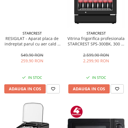
STARCREST
STARCREST
RESIGILAT - Aparat placa de
Vitrina frigorifica profesionala
indreptat parul cu aer cald 2
STARCREST SPS-300BK, 300 L,
in 1 STARCREST SHS-1300PK,
Termostat reglabil, Iluminare
1300 W, Uscare si indreptare,
LED, H 169.5 cm, Negru
549,90 RON
2.599,90 RON
Afisaj LCD, Tehnologie cu ioni
259,90 RON
2.299,90 RON
negativi, 5 Moduri de
temperatura, 3 Viteze, Roz
IN STOC
IN STOC
ADAUGA IN COS
ADAUGA IN COS