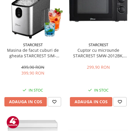
STARCREST
STARCREST
Masina de facut cuburi de
Cuptor cu microunde
gheata STARCREST SIM-
STARCREST SMW-2012BK,
1125IX, Capacitate 11-
700W, Capacitate 20 L, Control
12Kg/24h, Cos gheata
mecanic, 6 Trepte de putere,
499,90 RON
299,90 RON
detasabil, Rezervor apa 0.8 l,
Negru
399,90 RON
Inox
IN STOC
IN STOC
ADAUGA IN COS
ADAUGA IN COS