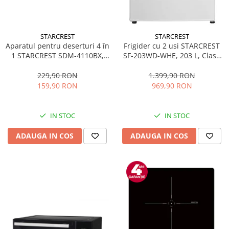
STARCREST
STARCREST
Aparatul pentru deserturi 4 în
Frigider cu 2 usi STARCREST
1 STARCREST SDM-4110BX,
SF-203WD-WHE, 203 L, Clasa
800W, placi detasabile cu
E, Dozator Apa, Iluminare LED,
invelis ceramic pentru vafe,
Termostat Ajustabil, Usi
229,90 RON
1.399,90 RON
nuci, gogosi si smile
reversibile, H 145 cm, Alb
159,90 RON
969,90 RON
sandwich, negru
IN STOC
IN STOC
ADAUGA IN COS
ADAUGA IN COS