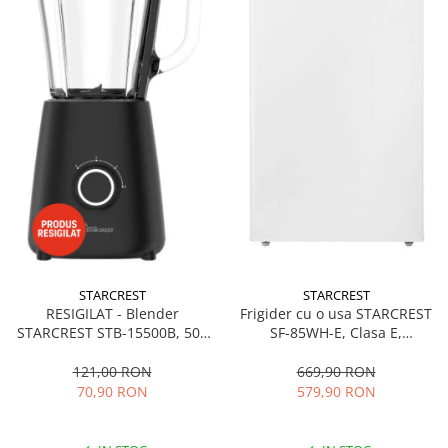
STARCREST
STARCREST
RESIGILAT - Blender
Frigider cu o usa STARCREST
STARCREST STB-15500B, 500
SF-85WH-E, Clasa E,
W, 1.5 l, 2 viteze + functie
Capacitate 85L, Iluminare
Pulse, Negru
interioara, Compartiment
121,00 RON
669,90 RON
gheata, H 82 cm, Alb
70,90 RON
579,90 RON