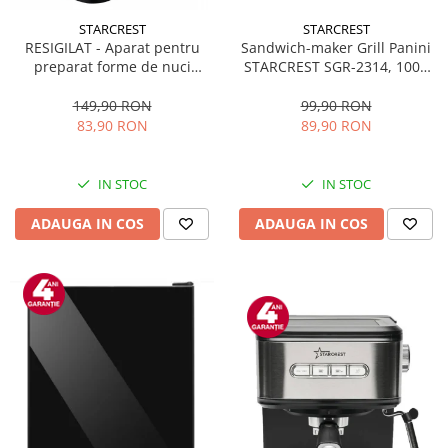
STARCREST
STARCREST
Sandwich-maker Grill Panini
RESIGILAT - Aparat pentru
STARCREST SGR-2314, 1000
preparat forme de nuci
W, Placi nonaderente,
STARCREST SNM-4024BX, 24
Deschidere 180°, Suprafata
forme, 1400W, Indicator
99,90 RON
149,90 RON
de gatire 23 x 14 cm, Negru
luminos, Placi antiaderente,
89,90 RON
83,90 RON
Negru/Inox
IN STOC
IN STOC
ADAUGA IN COS
ADAUGA IN COS