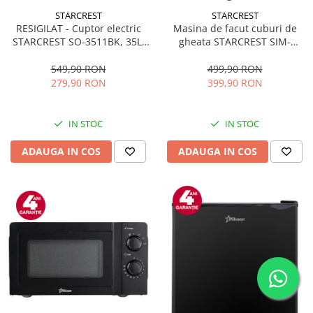
STARCREST
STARCREST
RESIGILAT - Cuptor electric
Masina de facut cuburi de
STARCREST SO-3511BK, 35L,
gheata STARCREST SIM-
1500W, Rotisor, Convectie, 12
1125IX, Capacitate 11-
Programe predefinite,
12Kg/24h, Cos gheata
549,90 RON
499,90 RON
Interfata digitala, Negru
detasabil, Rezervor apa 0.8 l,
279,90 RON
399,90 RON
Inox
IN STOC
IN STOC
ADAUGA IN COS
ADAUGA IN COS