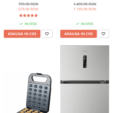
interioara, H 84 cm, Negru
Iluminare LED, Termostat
799,90 RON
1.499,90 RON
Reglabil, H 147 cm, Negru
679,90 RON
1.199,90 RON
IN STOC
IN STOC
ADAUGA IN COS
ADAUGA IN COS