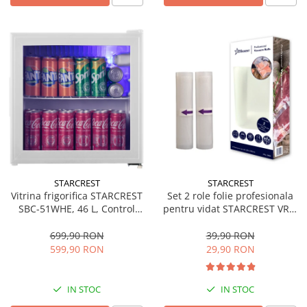
STARCREST
STARCREST
Vitrina frigorifica STARCREST
Set 2 role folie profesionala
SBC-51WHE, 46 L, Control
pentru vidat STARCREST VRL-
temperatura, Usa sticla, H
2850, 28 x 500 cm, rezistente,
48.8 cm, Alb
reutilizabile, sous vide,
699,90 RON
39,90 RON
lavabile in masina de spalat,
599,90 RON
29,90 RON
fara BPA, transparent
IN STOC
IN STOC