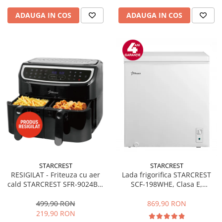
ADAUGA IN COS
ADAUGA IN COS
STARCREST
STARCREST
RESIGILAT - Friteuza cu aer
Lada frigorifica STARCREST
cald STARCREST SFR-9024BK,
SCF-198WHE, Clasa E,
2400 W, Cos Dublu, 9 litri,
Capacitate 198L, Sistem
Termostat 80 - 200 °C, 12
convertibil - functie frigider,
499,90 RON
869,90 RON
programe, Negru
Termostat reglabil, Alb
219,90 RON