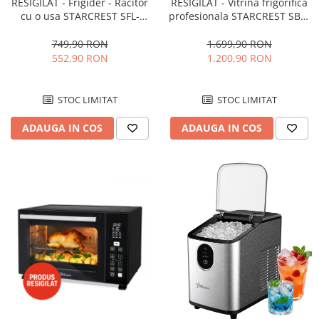
RESIGILAT - Frigider - Racitor
RESIGILAT - Vitrina frigorifica
cu o usa STARCREST SFL-
profesionala STARCREST SBC-
92WHE, Clasa E, Capacitate
160BK, 141 L, Termostat
92L, Iluminare interioara,H 83
reglabil, Iluminare LED, H 104
749,90 RON
1.699,90 RON
cm, Alb
cm, Negru
552,90 RON
1.200,90 RON
STOC LIMITAT
STOC LIMITAT
ADAUGA IN COS
ADAUGA IN COS