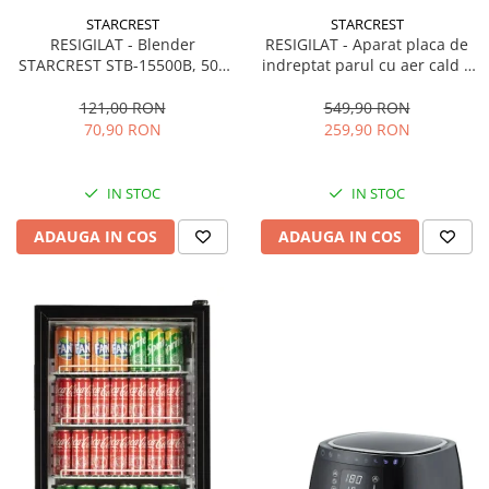
STARCREST
STARCREST
RESIGILAT - Blender
RESIGILAT - Aparat placa de
STARCREST STB-15500B, 500
indreptat parul cu aer cald 2
W, 1.5 l, 2 viteze + functie
in 1 STARCREST SHS-1300PK,
Pulse, Negru
1300 W, Uscare si indreptare,
121,00 RON
549,90 RON
Afisaj LCD, Tehnologie cu ioni
70,90 RON
259,90 RON
negativi, 5 Moduri de
temperatura, 3 Viteze, Roz
IN STOC
IN STOC
ADAUGA IN COS
ADAUGA IN COS