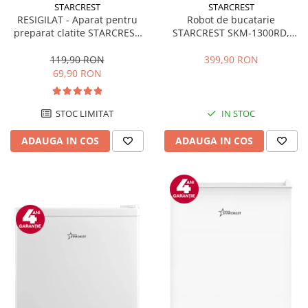
STARCREST
STARCREST
RESIGILAT - Aparat pentru
Robot de bucatarie
preparat clatite STARCREST
STARCREST SKM-1300RD,
SCM-3212, 1200W, Placa cu
1300W, Bol 5.2 L Inox, 4
invelis ceramic antiaderent,
Accesorii, 10 Viteze + Pulse,
119,90 RON
399,90 RON
30 cm, Inox / Negru
Angrenaje metalice, Rosu
69,90 RON
STOC LIMITAT
IN STOC
ADAUGA IN COS
ADAUGA IN COS