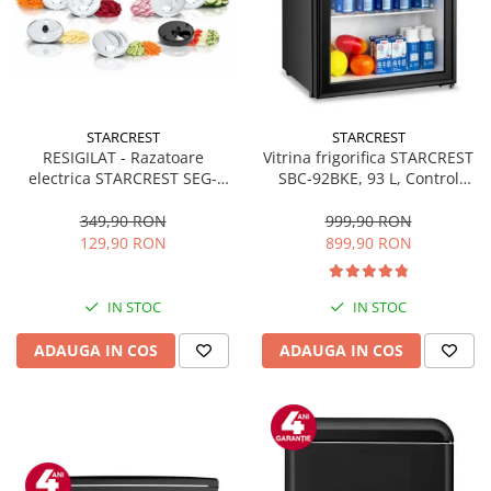
STARCREST
STARCREST
RESIGILAT - Razatoare
Vitrina frigorifica STARCREST
electrica STARCREST SEG-
SBC-92BKE, 93 L, Control
200BK, 200 W, 7 moduri de
temperatura, Usa sticla, H
taiere, Negru
83.2 cm, Negru
349,90 RON
999,90 RON
129,90 RON
899,90 RON
IN STOC
IN STOC
ADAUGA IN COS
ADAUGA IN COS