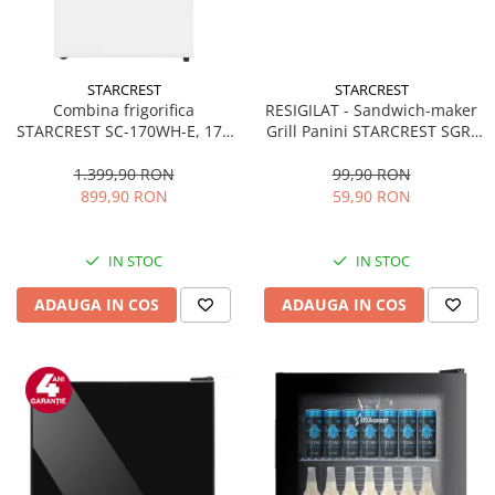
STARCREST
STARCREST
Combina frigorifica
RESIGILAT - Sandwich-maker
STARCREST SC-170WH-E, 170
Grill Panini STARCREST SGR-
L, Clasa E, Less Frost,
2314, 1000 W, Placi
Termostat reglabil, Iluminare
nonaderente, Deschidere
1.399,90 RON
99,90 RON
LED, Picioare ajustabile, Usi
180°, Suprafata de gatire 23 x
899,90 RON
59,90 RON
reversibile, H 151.8 cm, Alb
14 cm, Negru
IN STOC
IN STOC
ADAUGA IN COS
ADAUGA IN COS