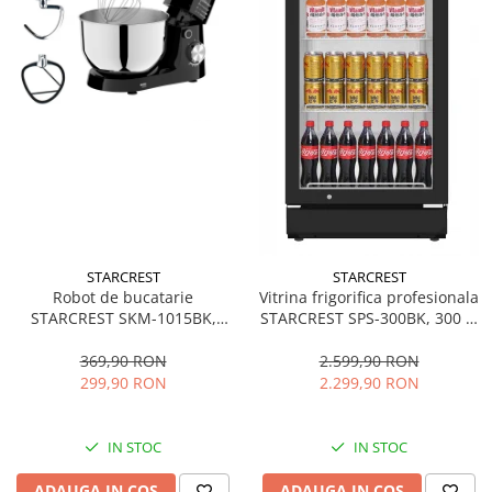
STARCREST
STARCREST
Robot de bucatarie
Vitrina frigorifica profesionala
STARCREST SKM-1015BK,
STARCREST SPS-300BK, 300 L,
1500 W, Bol 4.5 L Inox, 5
Termostat reglabil, Iluminare
Accesorii, 10 Viteze + Pulse,
LED, H 169.5 cm, Negru
369,90 RON
2.599,90 RON
Negru
299,90 RON
2.299,90 RON
IN STOC
IN STOC
ADAUGA IN COS
ADAUGA IN COS