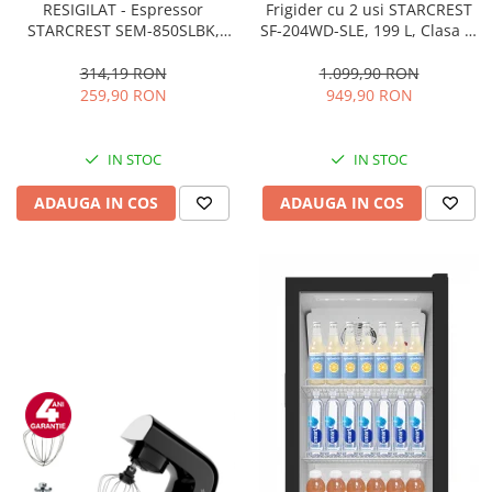
RESIGILAT - Espressor
Frigider cu 2 usi STARCREST
STARCREST SEM-850SLBK,
SF-204WD-SLE, 199 L, Clasa E,
850W, 20 bar, rezervor
Dozator Apa, Iluminare LED,
detasabil 1.5L, dispozitiv
Termostat Ajustabil, Usi
314,19 RON
1.099,90 RON
spumare, filtru dublu din
reversibile, H 143 cm, Argintiu
259,90 RON
949,90 RON
inox, Negru/Inox
IN STOC
IN STOC
ADAUGA IN COS
ADAUGA IN COS