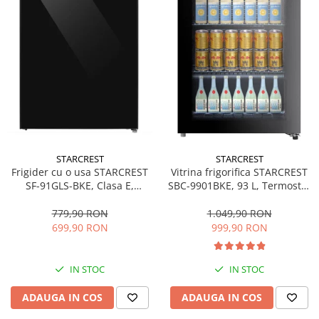
STARCREST
STARCREST
Frigider cu o usa STARCREST
Vitrina frigorifica STARCREST
SF-91GLS-BKE, Clasa E,
SBC-9901BKE, 93 L, Termostat
Capacitate 91L, Iluminare
reglabil, Iluminare LED, Usa
interioara, H 83 cm, Sticla
sticla, H 84.5 cm, Negru
779,90 RON
1.049,90 RON
Neagra
699,90 RON
999,90 RON
IN STOC
IN STOC
ADAUGA IN COS
ADAUGA IN COS