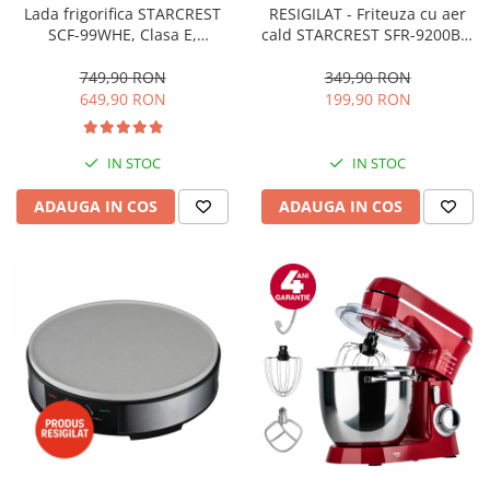
RESIGILAT - Friteuza cu aer
Lada frigorifica STARCREST
cald STARCREST SFR-9200BK,
SCF-99WHE, Clasa E,
1800 W, Cos Dublu, 9 litri,
Capacitate 99L, Sistem
Termostat 80 - 200 °C, 8
convertibil - functie frigider,
349,90 RON
749,90 RON
programe predefinite, Negru
Termostat reglabil, Alb
199,90 RON
649,90 RON
IN STOC
IN STOC
ADAUGA IN COS
ADAUGA IN COS