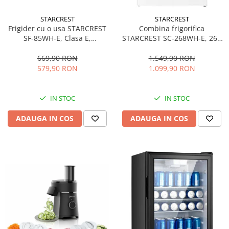
STARCREST
STARCREST
Frigider cu o usa STARCREST
Combina frigorifica
SF-85WH-E, Clasa E,
STARCREST SC-268WH-E, 268
Capacitate 85L, Iluminare
L, Clasa E, Less Frost,
interioara, Compartiment
Termostat reglabil, Iluminare
669,90 RON
1.549,90 RON
gheata, H 82 cm, Alb
LED, Picioare ajustabile, Usi
579,90 RON
1.099,90 RON
reversibile, H 178 cm, Alb
IN STOC
IN STOC
ADAUGA IN COS
ADAUGA IN COS