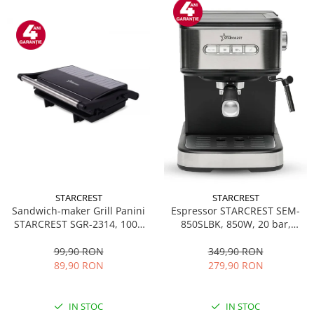
STARCREST
STARCREST
Sandwich-maker Grill Panini
Espressor STARCREST SEM-
STARCREST SGR-2314, 1000
850SLBK, 850W, 20 bar,
W, Placi nonaderente,
rezervor detasabil 1.5L,
Deschidere 180°, Suprafata
dispozitiv spumare, filtru
99,90 RON
349,90 RON
de gatire 23 x 14 cm, Negru
dublu din inox, Negru/Inox
89,90 RON
279,90 RON
IN STOC
IN STOC