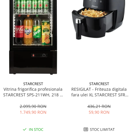
STARCREST
STARCREST
Vitrina frigorifica profesionala
RESIGILAT - Friteuza digitala
STARCREST SPS-211WH, 218 L,
fara ulei XL STARCREST SFR-
Termostat reglabil, Iluminare
3500, 1500 W, Cos 3.5 litri,
LED, H 141 cm, Negru
Termostat 80 - 200 °C, 8
2.099,90 RON
436,21 RON
programe predefinite, Negru
1.749,90 RON
59,90 RON
IN STOC
STOC LIMITAT