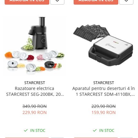
STARCREST
STARCREST
Aparatul pentru deserturi 4 în
Razatoare electrica
1 STARCREST SDM-4110BX,
STARCREST SEG-200BK, 200
800W, placi detasabile cu
W, 7 moduri de taiere, Negru
invelis ceramic pentru vafe,
229,90 RON
349,90 RON
nuci, gogosi si smile
159,90 RON
229,90 RON
sandwich, negru
IN STOC
IN STOC