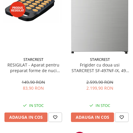
STARCREST
STARCREST
RESIGILAT - Aparat pentru
Frigider cu doua usi
preparat forme de nuci
STARCREST SF-497NF-IX, 497
STARCREST SNM-4024BX, 24
L, Full NoFrost, Compresor
forme, 1400W, Indicator
Inverter, Clasa E, Display,
149,90 RON
2.599,90 RON
luminos, Placi antiaderente,
Functie super racire, Blocare
83,90 RON
2.199,90 RON
Negru/Inox
acces copii, H 175 cm, Inox
IN STOC
IN STOC
ADAUGA IN COS
ADAUGA IN COS