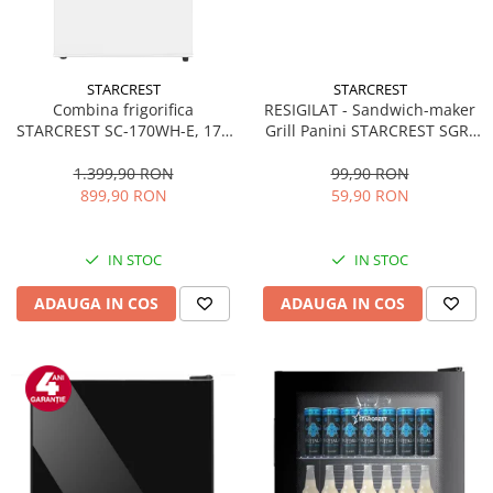
STARCREST
STARCREST
Combina frigorifica
RESIGILAT - Sandwich-maker
STARCREST SC-170WH-E, 170
Grill Panini STARCREST SGR-
L, Clasa E, Less Frost,
2314, 1000 W, Placi
Termostat reglabil, Iluminare
nonaderente, Deschidere
1.399,90 RON
99,90 RON
LED, Picioare ajustabile, Usi
180°, Suprafata de gatire 23 x
899,90 RON
59,90 RON
reversibile, H 151.8 cm, Alb
14 cm, Negru
IN STOC
IN STOC
ADAUGA IN COS
ADAUGA IN COS