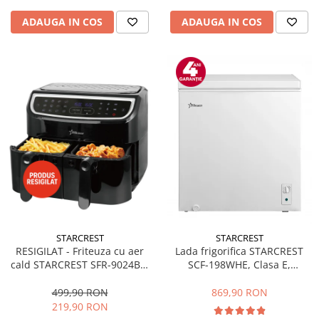
ADAUGA IN COS
ADAUGA IN COS
STARCREST
STARCREST
RESIGILAT - Friteuza cu aer
Lada frigorifica STARCREST
cald STARCREST SFR-9024BK,
SCF-198WHE, Clasa E,
2400 W, Cos Dublu, 9 litri,
Capacitate 198L, Sistem
Termostat 80 - 200 °C, 12
convertibil - functie frigider,
499,90 RON
869,90 RON
programe, Negru
Termostat reglabil, Alb
219,90 RON