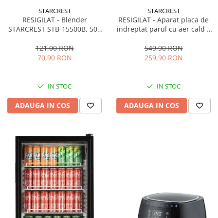
STARCREST
STARCREST
RESIGILAT - Blender
RESIGILAT - Aparat placa de
STARCREST STB-15500B, 500
indreptat parul cu aer cald 2
W, 1.5 l, 2 viteze + functie
in 1 STARCREST SHS-1300PK,
Pulse, Negru
1300 W, Uscare si indreptare,
121,00 RON
549,90 RON
Afisaj LCD, Tehnologie cu ioni
70,90 RON
259,90 RON
negativi, 5 Moduri de
temperatura, 3 Viteze, Roz
IN STOC
IN STOC
ADAUGA IN COS
ADAUGA IN COS