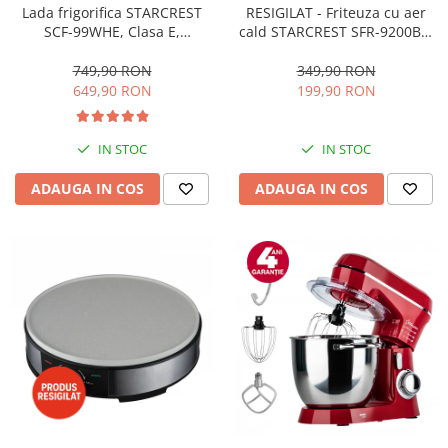
RESIGILAT - Friteuza cu aer
Lada frigorifica STARCREST
cald STARCREST SFR-9200BK,
SCF-99WHE, Clasa E,
1800 W, Cos Dublu, 9 litri,
Capacitate 99L, Sistem
Termostat 80 - 200 °C, 8
convertibil - functie frigider,
349,90 RON
749,90 RON
programe predefinite, Negru
Termostat reglabil, Alb
199,90 RON
649,90 RON
IN STOC
IN STOC
ADAUGA IN COS
ADAUGA IN COS