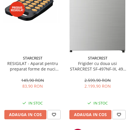
STARCREST
STARCREST
RESIGILAT - Aparat pentru
Frigider cu doua usi
preparat forme de nuci
STARCREST SF-497NF-IX, 497
STARCREST SNM-4024BX, 24
L, Full NoFrost, Compresor
forme, 1400W, Indicator
Inverter, Clasa E, Display,
149,90 RON
2.599,90 RON
luminos, Placi antiaderente,
Functie super racire, Blocare
83,90 RON
2.199,90 RON
Negru/Inox
acces copii, H 175 cm, Inox
IN STOC
IN STOC
ADAUGA IN COS
ADAUGA IN COS