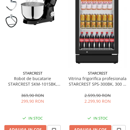
STARCREST
STARCREST
Robot de bucatarie
Vitrina frigorifica profesionala
STARCREST SKM-1015BK,
STARCREST SPS-300BK, 300 L,
1500 W, Bol 4.5 L Inox, 5
Termostat reglabil, Iluminare
Accesorii, 10 Viteze + Pulse,
LED, H 169.5 cm, Negru
369,90 RON
2.599,90 RON
Negru
299,90 RON
2.299,90 RON
IN STOC
IN STOC
ADAUGA IN COS
ADAUGA IN COS