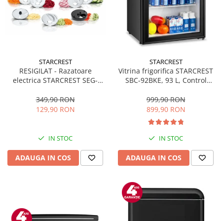
STARCREST
STARCREST
RESIGILAT - Razatoare
Vitrina frigorifica STARCREST
electrica STARCREST SEG-
SBC-92BKE, 93 L, Control
200BK, 200 W, 7 moduri de
temperatura, Usa sticla, H
taiere, Negru
83.2 cm, Negru
349,90 RON
999,90 RON
129,90 RON
899,90 RON
IN STOC
IN STOC
ADAUGA IN COS
ADAUGA IN COS