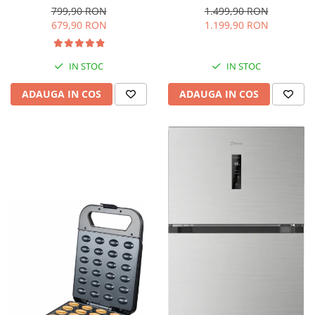
interioara, H 84 cm, Negru
Iluminare LED, Termostat
799,90 RON
1.499,90 RON
Reglabil, H 147 cm, Negru
679,90 RON
1.199,90 RON
IN STOC
IN STOC
ADAUGA IN COS
ADAUGA IN COS