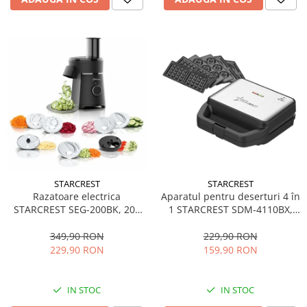
STARCREST
STARCREST
Aparatul pentru deserturi 4 în
Razatoare electrica
1 STARCREST SDM-4110BX,
STARCREST SEG-200BK, 200
800W, placi detasabile cu
W, 7 moduri de taiere, Negru
invelis ceramic pentru vafe,
229,90 RON
349,90 RON
nuci, gogosi si smile
159,90 RON
229,90 RON
sandwich, negru
IN STOC
IN STOC