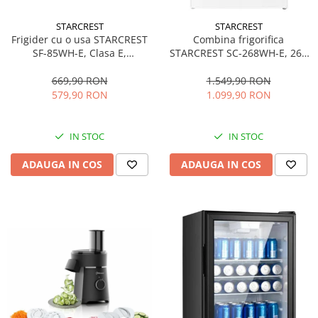
STARCREST
STARCREST
Frigider cu o usa STARCREST
Combina frigorifica
SF-85WH-E, Clasa E,
STARCREST SC-268WH-E, 268
Capacitate 85L, Iluminare
L, Clasa E, Less Frost,
interioara, Compartiment
Termostat reglabil, Iluminare
669,90 RON
1.549,90 RON
gheata, H 82 cm, Alb
LED, Picioare ajustabile, Usi
579,90 RON
1.099,90 RON
reversibile, H 178 cm, Alb
IN STOC
IN STOC
ADAUGA IN COS
ADAUGA IN COS