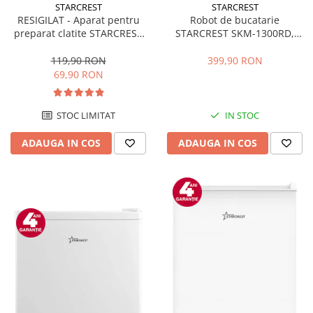
STARCREST
STARCREST
RESIGILAT - Aparat pentru
Robot de bucatarie
preparat clatite STARCREST
STARCREST SKM-1300RD,
SCM-3212, 1200W, Placa cu
1300W, Bol 5.2 L Inox, 4
invelis ceramic antiaderent,
Accesorii, 10 Viteze + Pulse,
119,90 RON
399,90 RON
30 cm, Inox / Negru
Angrenaje metalice, Rosu
69,90 RON
STOC LIMITAT
IN STOC
ADAUGA IN COS
ADAUGA IN COS