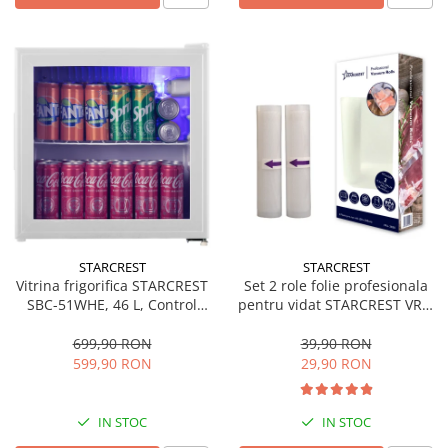
STARCREST
STARCREST
Vitrina frigorifica STARCREST
Set 2 role folie profesionala
SBC-51WHE, 46 L, Control
pentru vidat STARCREST VRL-
temperatura, Usa sticla, H
2850, 28 x 500 cm, rezistente,
48.8 cm, Alb
reutilizabile, sous vide,
699,90 RON
39,90 RON
lavabile in masina de spalat,
599,90 RON
29,90 RON
fara BPA, transparent
IN STOC
IN STOC