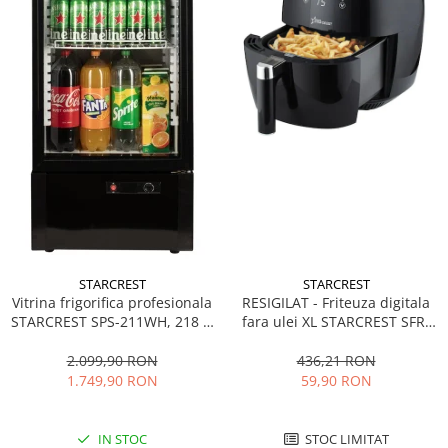
STARCREST
STARCREST
Vitrina frigorifica profesionala
RESIGILAT - Friteuza digitala
STARCREST SPS-211WH, 218 L,
fara ulei XL STARCREST SFR-
Termostat reglabil, Iluminare
3500, 1500 W, Cos 3.5 litri,
LED, H 141 cm, Negru
Termostat 80 - 200 °C, 8
2.099,90 RON
436,21 RON
programe predefinite, Negru
1.749,90 RON
59,90 RON
IN STOC
STOC LIMITAT