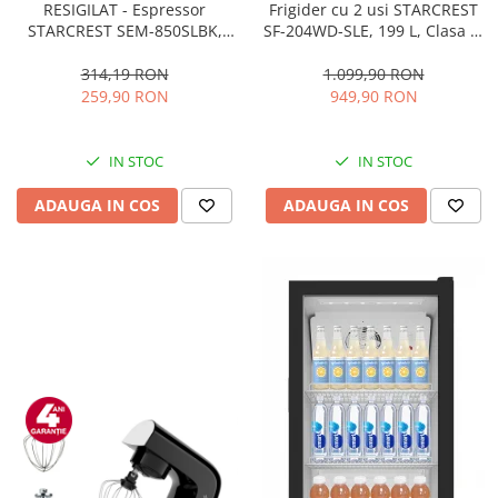
RESIGILAT - Espressor
Frigider cu 2 usi STARCREST
STARCREST SEM-850SLBK,
SF-204WD-SLE, 199 L, Clasa E,
850W, 20 bar, rezervor
Dozator Apa, Iluminare LED,
detasabil 1.5L, dispozitiv
Termostat Ajustabil, Usi
314,19 RON
1.099,90 RON
spumare, filtru dublu din
reversibile, H 143 cm, Argintiu
259,90 RON
949,90 RON
inox, Negru/Inox
IN STOC
IN STOC
ADAUGA IN COS
ADAUGA IN COS