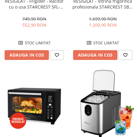
RESIGILAT - Frigider - Racitor
RESIGILAT - Vitrina frigorifica
cu o usa STARCREST SFL-
profesionala STARCREST SBC-
92WHE, Clasa E, Capacitate
160BK, 141 L, Termostat
92L, Iluminare interioara,H 83
reglabil, Iluminare LED, H 104
749,90 RON
1.699,90 RON
cm, Alb
cm, Negru
552,90 RON
1.200,90 RON
STOC LIMITAT
STOC LIMITAT
ADAUGA IN COS
ADAUGA IN COS