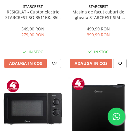
STARCREST
STARCREST
RESIGILAT - Cuptor electric
Masina de facut cuburi de
STARCREST SO-3511BK, 35L,
gheata STARCREST SIM-
1500W, Rotisor, Convectie, 12
1125IX, Capacitate 11-
Programe predefinite,
12Kg/24h, Cos gheata
549,90 RON
499,90 RON
Interfata digitala, Negru
detasabil, Rezervor apa 0.8 l,
279,90 RON
399,90 RON
Inox
IN STOC
IN STOC
ADAUGA IN COS
ADAUGA IN COS