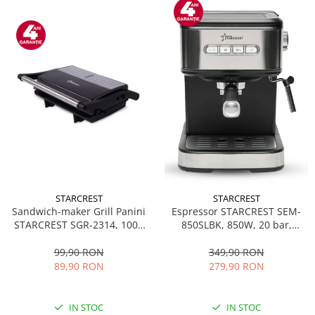
STARCREST
STARCREST
Sandwich-maker Grill Panini
Espressor STARCREST SEM-
STARCREST SGR-2314, 1000
850SLBK, 850W, 20 bar,
W, Placi nonaderente,
rezervor detasabil 1.5L,
Deschidere 180°, Suprafata
dispozitiv spumare, filtru
99,90 RON
349,90 RON
de gatire 23 x 14 cm, Negru
dublu din inox, Negru/Inox
89,90 RON
279,90 RON
IN STOC
IN STOC