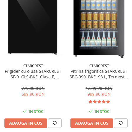
STARCREST
STARCREST
Frigider cu o usa STARCREST
Vitrina frigorifica STARCREST
SF-91GLS-BKE, Clasa E,
SBC-9901BKE, 93 L, Termostat
Capacitate 91L, Iluminare
reglabil, Iluminare LED, Usa
interioara, H 83 cm, Sticla
sticla, H 84.5 cm, Negru
779,90 RON
1.049,90 RON
Neagra
699,90 RON
999,90 RON
IN STOC
IN STOC
ADAUGA IN COS
ADAUGA IN COS