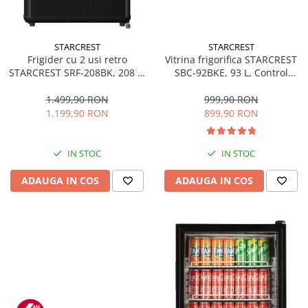
STARCREST
STARCREST
Frigider cu 2 usi retro
Vitrina frigorifica STARCREST
STARCREST SRF-208BK, 208 L,
SBC-92BKE, 93 L, Control
Clasa E, Design Vintage,
temperatura, Usa sticla, H
Iluminare LED, Termostat
83.2 cm, Negru
1.499,90 RON
999,90 RON
Reglabil, H 147 cm, Negru
1.199,90 RON
899,90 RON
IN STOC
IN STOC
ADAUGA IN COS
ADAUGA IN COS