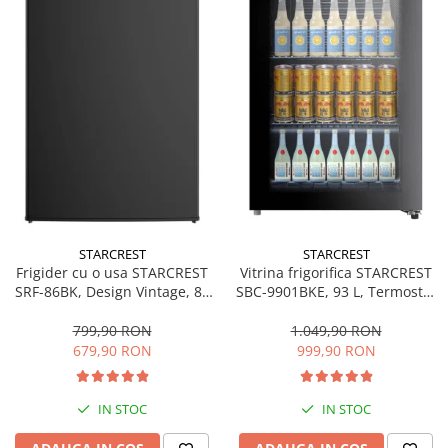
Bucatarie & Servire
Cutite & seturi
Iluminat & electrice
Prelungitoare
Sport & Activitati in aer liber
Cutii frigorifice
Climatizare & incalzire
Accesorii aparate climatizare
Aeroterme
STARCREST
STARCREST
Frigider cu o usa STARCREST
Vitrina frigorifica STARCREST
Aparate de spalat cu presiune
SRF-86BK, Design Vintage, 85
SBC-9901BKE, 93 L, Termostat
l, Clasa E, Iluminare
reglabil, Iluminare LED, Usa
Calorifere electrice
interioara, H 84 cm, Negru
sticla, H 84.5 cm, Negru
799,90 RON
1.049,90 RON
Climatizare
679,90 RON
999,90 RON
Purificatoare
Ingrijire personala
IN STOC
IN STOC
Aparate & Accesorii ingrijire