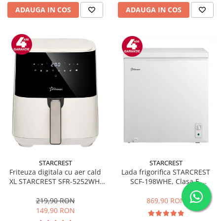
ADAUGA IN COS
ADAUGA IN COS
STARCREST
STARCREST
Friteuza digitala cu aer cald
Lada frigorifica STARCREST
XL STARCREST SFR-5252WH,
SCF-198WHE, Clasa E,
1450 W, 5 Litri, Termostat 80 -
Capacitate 198L, Sistem
200 °C, 8 programe
convertibil - functie frigider,
219,90 RON
869,90 RON
predefinite, Alb
Termostat reglabil, Alb
149,90 RON