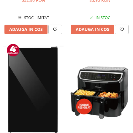
552,90 RON
83,90 RON
Negru/Inox
STOC LIMITAT
IN STOC
ADAUGA IN COS
ADAUGA IN COS