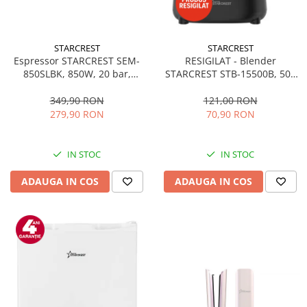
STARCREST
STARCREST
Espressor STARCREST SEM-
RESIGILAT - Blender
850SLBK, 850W, 20 bar,
STARCREST STB-15500B, 500
rezervor detasabil 1.5L,
W, 1.5 l, 2 viteze + functie
dispozitiv spumare, filtru
Pulse, Negru
349,90 RON
121,00 RON
dublu din inox, Negru/Inox
279,90 RON
70,90 RON
IN STOC
IN STOC
ADAUGA IN COS
ADAUGA IN COS