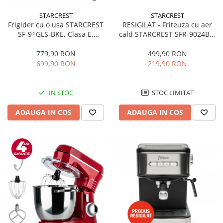
STARCREST
STARCREST
RESIGILAT - Friteuza cu aer
Frigider cu o usa STARCREST
cald STARCREST SFR-9024BK,
SF-91GLS-BKE, Clasa E,
2400 W, Cos Dublu, 9 litri,
Capacitate 91L, Iluminare
Termostat 80 - 200 °C, 12
interioara, H 83 cm, Sticla
499,90 RON
779,90 RON
programe, Negru
Neagra
219,90 RON
699,90 RON
STOC LIMITAT
IN STOC
ADAUGA IN COS
ADAUGA IN COS