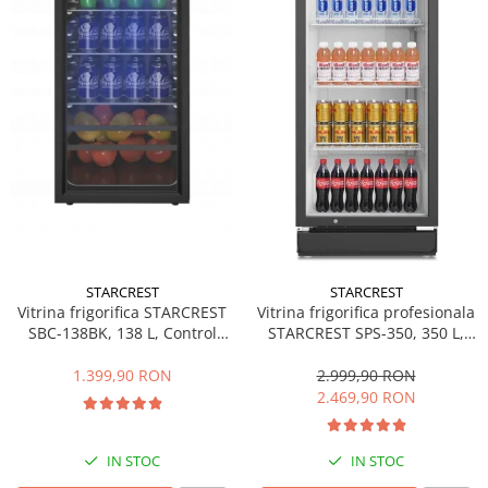
Side by side
Cuptoare cu microunde
Cuptoare cu microunde
Hote
Hote de bucatarie
Incorporabile
Aparate frigorifice incorporabile
Cuptoare cu microunde
incorporabile
Hote incorporabile
STARCREST
STARCREST
Plite incorporabile
Vitrina frigorifica STARCREST
Vitrina frigorifica profesionala
Masini spalat vase
SBC-138BK, 138 L, Control
STARCREST SPS-350, 350 L,
temperatura, Usa sticla, H 125
Termostat reglabil, Iluminare
Masini de spalat vase incorporabile
cm, Negru
LED, H 194.5 cm, Negru
1.399,90 RON
2.999,90 RON
Plite
2.469,90 RON
Incorporabile
Plite standard
IN STOC
IN STOC
Vitrine frigorifice