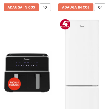
Camere auto
ADAUGA IN COS
ADAUGA IN COS
Baterii
Baterii portabile
Boxe portabile
Camere video & sport
Camere video sport
Caști
Console & Jocuri
Accesorii console & PC
Birouri gaming
Console Hardware
Ochelari VR Gaming
Scaune gaming
Console Jocuri
Home Cinema & Audio