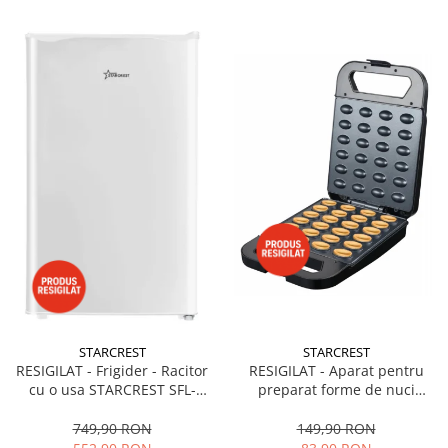
STARCREST
STARCREST
RESIGILAT - Frigider - Racitor
RESIGILAT - Aparat pentru
cu o usa STARCREST SFL-
preparat forme de nuci
92WHE, Clasa E, Capacitate
STARCREST SNM-4024BX, 24
92L, Iluminare interioara,H 83
forme, 1400W, Indicator
749,90 RON
149,90 RON
cm, Alb
luminos, Placi antiaderente,