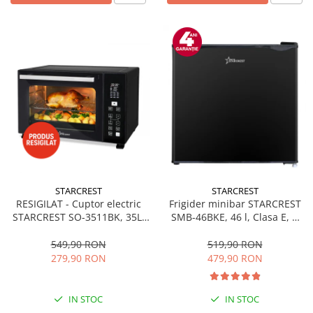
STARCREST
STARCREST
RESIGILAT - Cuptor electric
Frigider minibar STARCREST
STARCREST SO-3511BK, 35L,
SMB-46BKE, 46 l, Clasa E, H
1500W, Rotisor, Convectie, 12
49.5 cm, Negru
Programe predefinite,
549,90 RON
519,90 RON
Interfata digitala, Negru
279,90 RON
479,90 RON
IN STOC
IN STOC