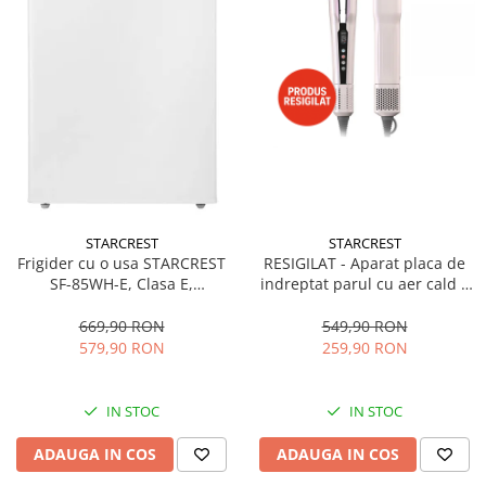
STARCREST
STARCREST
Frigider cu o usa STARCREST
RESIGILAT - Aparat placa de
SF-85WH-E, Clasa E,
indreptat parul cu aer cald 2
Capacitate 85L, Iluminare
in 1 STARCREST SHS-1300PK,
interioara, Compartiment
1300 W, Uscare si indreptare,
669,90 RON
549,90 RON
gheata, H 82 cm, Alb
Afisaj LCD, Tehnologie cu ioni
579,90 RON
259,90 RON
negativi, 5 Moduri de
temperatura, 3 Viteze, Roz
IN STOC
IN STOC
ADAUGA IN COS
ADAUGA IN COS