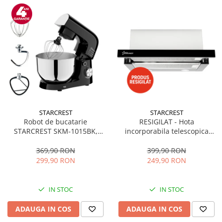
STARCREST
STARCREST
Robot de bucatarie
RESIGILAT - Hota
STARCREST SKM-1015BK,
incorporabila telescopica
1500 W, Bol 4.5 L Inox, 5
STARCREST STH-550BK,
Accesorii, 10 Viteze + Pulse,
Putere de absorbtie 550 m3/h,
369,90 RON
399,90 RON
Negru
1 Motor, 2 Trepte putere, 60
299,90 RON
249,90 RON
cm, Negru
IN STOC
IN STOC
ADAUGA IN COS
ADAUGA IN COS