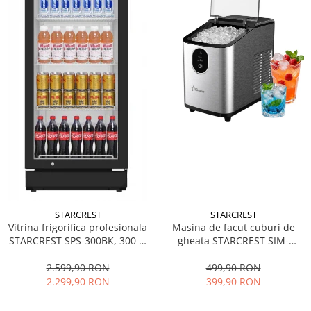
STARCREST
STARCREST
Vitrina frigorifica profesionala
Masina de facut cuburi de
STARCREST SPS-300BK, 300 L,
gheata STARCREST SIM-
Termostat reglabil, Iluminare
1125IX, Capacitate 11-
LED, H 169.5 cm, Negru
12Kg/24h, Cos gheata
2.599,90 RON
499,90 RON
detasabil, Rezervor apa 0.8 l,
2.299,90 RON
399,90 RON
Inox