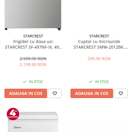
STARCREST
STARCREST
Frigider cu doua usi
Cuptor cu microunde
STARCREST SF-497NF-IX, 497
STARCREST SMW-2012BK,
L, Full NoFrost, Compresor
700W, Capacitate 20 L, Control
Inverter, Clasa E, Display,
mecanic, 6 Trepte de putere,
2.599,90 RON
299,90 RON
Functie super racire, Blocare
Negru
2.199,90 RON
acces copii, H 175 cm, Inox
IN STOC
IN STOC
ADAUGA IN COS
ADAUGA IN COS