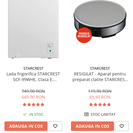
STARCREST
STARCREST
Lada frigorifica STARCREST
RESIGILAT - Aparat pentru
SCF-99WHE, Clasa E,
preparat clatite STARCREST
Capacitate 99L, Sistem
SCM-3212, 1200W, Placa cu
convertibil - functie frigider,
invelis ceramic antiaderent,
749,90 RON
119,90 RON
Termostat reglabil, Alb
30 cm, Inox / Negru
649,90 RON
69,90 RON
IN STOC
STOC LIMITAT
ADAUGA IN COS
ADAUGA IN COS