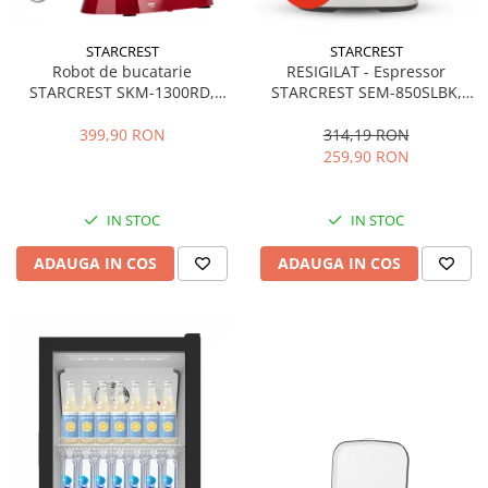
STARCREST
STARCREST
Robot de bucatarie
RESIGILAT - Espressor
STARCREST SKM-1300RD,
STARCREST SEM-850SLBK,
1300W, Bol 5.2 L Inox, 4
850W, 20 bar, rezervor
Accesorii, 10 Viteze + Pulse,
detasabil 1.5L, dispozitiv
399,90 RON
314,19 RON
Angrenaje metalice, Rosu
spumare, filtru dublu din
259,90 RON
inox, Negru/Inox
IN STOC
IN STOC
ADAUGA IN COS
ADAUGA IN COS