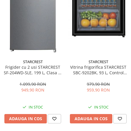
STARCREST
STARCREST
Frigider cu 2 usi STARCREST
Vitrina frigorifica STARCREST
SF-204WD-SLE, 199 L, Clasa E,
SBC-9202BK, 93 L, Control
Dozator Apa, Iluminare LED,
temperatura, Usa sticla, H
Termostat Ajustabil, Usi
83.2 cm, Negru
1.099,90 RON
979,90 RON
reversibile, H 143 cm, Argintiu
949,90 RON
959,90 RON
IN STOC
IN STOC
ADAUGA IN COS
ADAUGA IN COS