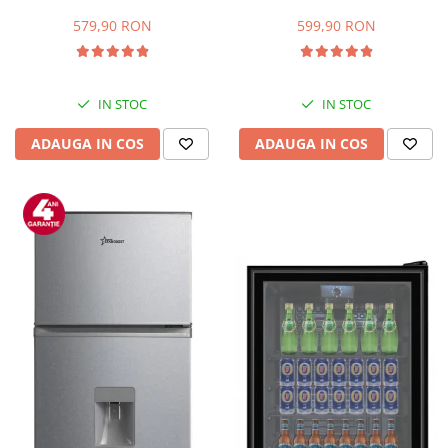
Capacitate 66 L, H 63 cm, Alb
83L, Iluminare interioara,
Compartiment gheata, H 85
579,90 RON
599,90 RON
cm, Alb
IN STOC
IN STOC
ADAUGA IN COS
ADAUGA IN COS