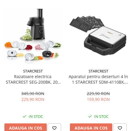
STARCREST
STARCREST
Aparatul pentru deserturi 4 în
Razatoare electrica
1 STARCREST SDM-4110BX,
STARCREST SEG-200BK, 200
800W, placi detasabile cu
W, 7 moduri de taiere, Negru
invelis ceramic pentru vafe,
229,90 RON
349,90 RON
nuci, gogosi si smile
159,90 RON
229,90 RON
sandwich, negru
IN STOC
IN STOC
ADAUGA IN COS
ADAUGA IN COS