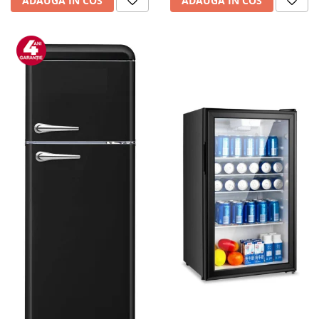
ADAUGA IN COS
ADAUGA IN COS
personala
Uscatoare de par
Obiecte sanitare
Accesorii
Alte obiecte sanitare
Resigilate