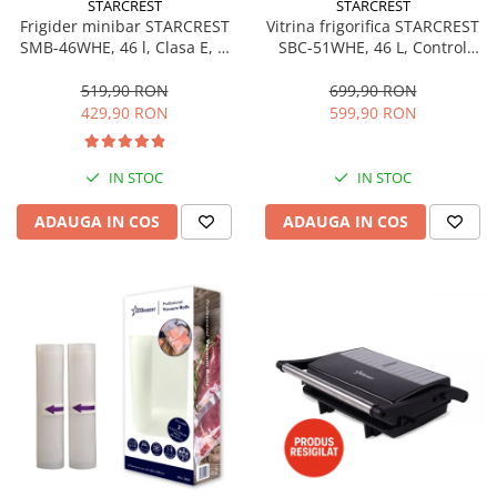
STARCREST
STARCREST
Aspiratoare
Frigider minibar STARCREST
Vitrina frigorifica STARCREST
SMB-46WHE, 46 l, Clasa E, H
SBC-51WHE, 46 L, Control
Mopuri electrice cu abur
49.5 cm, Alb
temperatura, Usa sticla, H
Ingrijire personala
48.8 cm, Alb
519,90 RON
699,90 RON
429,90 RON
599,90 RON
Cantare corporale
Ingrijire tesaturi
Statii de calcat
IN STOC
IN STOC
Masini de cusut
ADAUGA IN COS
ADAUGA IN COS
Ondulatoare
Perii de par electrice
Periute de dinti electrice
Pile electrice
Placi de indreptat parul
Plite
Preparare alimente
Masini de tocat