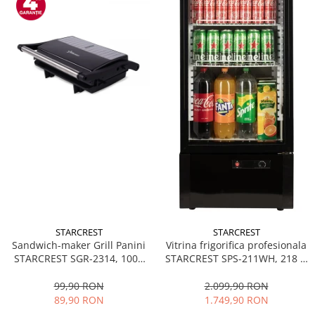
STARCREST
STARCREST
Sandwich-maker Grill Panini
Vitrina frigorifica profesionala
STARCREST SGR-2314, 1000
STARCREST SPS-211WH, 218 L,
W, Placi nonaderente,
Termostat reglabil, Iluminare
Deschidere 180°, Suprafata
LED, H 141 cm, Negru
99,90 RON
2.099,90 RON
de gatire 23 x 14 cm, Negru
89,90 RON
1.749,90 RON