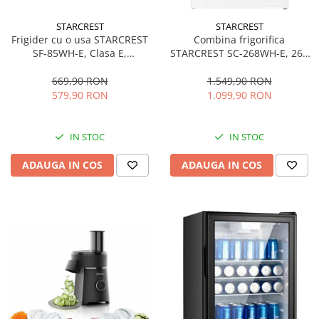
STARCREST
STARCREST
Frigider cu o usa STARCREST
Combina frigorifica
SF-85WH-E, Clasa E,
STARCREST SC-268WH-E, 268
Capacitate 85L, Iluminare
L, Clasa E, Less Frost,
interioara, Compartiment
Termostat reglabil, Iluminare
669,90 RON
1.549,90 RON
gheata, H 82 cm, Alb
LED, Picioare ajustabile, Usi
579,90 RON
1.099,90 RON
reversibile, H 178 cm, Alb
IN STOC
IN STOC
ADAUGA IN COS
ADAUGA IN COS