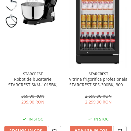
STARCREST
STARCREST
Robot de bucatarie
Vitrina frigorifica profesionala
STARCREST SKM-1015BK,
STARCREST SPS-300BK, 300 L,
1500 W, Bol 4.5 L Inox, 5
Termostat reglabil, Iluminare
Accesorii, 10 Viteze + Pulse,
LED, H 169.5 cm, Negru
369,90 RON
2.599,90 RON
Negru
299,90 RON
2.299,90 RON
IN STOC
IN STOC
ADAUGA IN COS
ADAUGA IN COS