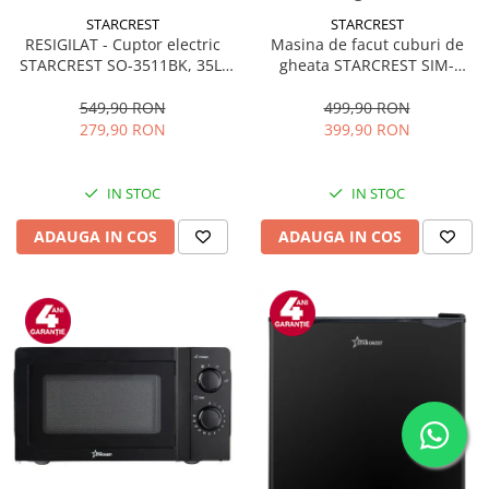
STARCREST
STARCREST
RESIGILAT - Cuptor electric
Masina de facut cuburi de
STARCREST SO-3511BK, 35L,
gheata STARCREST SIM-
1500W, Rotisor, Convectie, 12
1125IX, Capacitate 11-
Programe predefinite,
12Kg/24h, Cos gheata
549,90 RON
499,90 RON
Interfata digitala, Negru
detasabil, Rezervor apa 0.8 l,
279,90 RON
399,90 RON
Inox
IN STOC
IN STOC
ADAUGA IN COS
ADAUGA IN COS