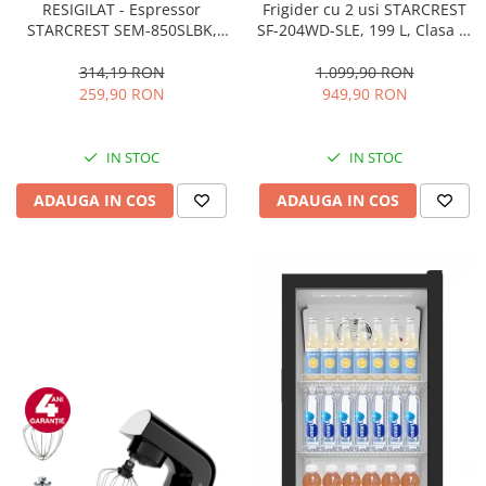
RESIGILAT - Espressor
Frigider cu 2 usi STARCREST
STARCREST SEM-850SLBK,
SF-204WD-SLE, 199 L, Clasa E,
850W, 20 bar, rezervor
Dozator Apa, Iluminare LED,
detasabil 1.5L, dispozitiv
Termostat Ajustabil, Usi
314,19 RON
1.099,90 RON
spumare, filtru dublu din
reversibile, H 143 cm, Argintiu
259,90 RON
949,90 RON
inox, Negru/Inox
IN STOC
IN STOC
ADAUGA IN COS
ADAUGA IN COS