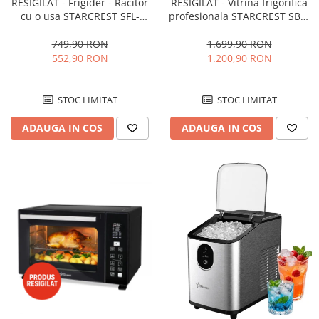
RESIGILAT - Frigider - Racitor
RESIGILAT - Vitrina frigorifica
cu o usa STARCREST SFL-
profesionala STARCREST SBC-
92WHE, Clasa E, Capacitate
160BK, 141 L, Termostat
92L, Iluminare interioara,H 83
reglabil, Iluminare LED, H 104
749,90 RON
1.699,90 RON
cm, Alb
cm, Negru
552,90 RON
1.200,90 RON
STOC LIMITAT
STOC LIMITAT
ADAUGA IN COS
ADAUGA IN COS