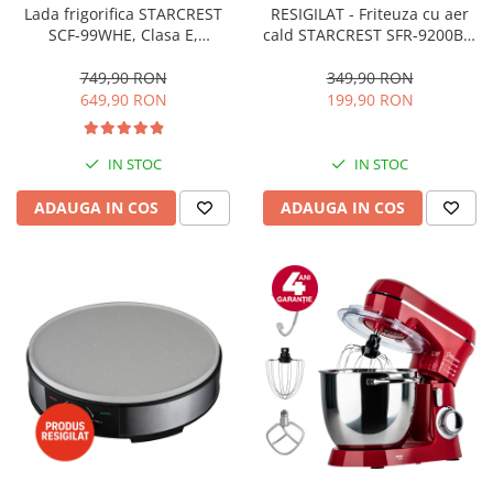
RESIGILAT - Friteuza cu aer
Lada frigorifica STARCREST
cald STARCREST SFR-9200BK,
SCF-99WHE, Clasa E,
1800 W, Cos Dublu, 9 litri,
Capacitate 99L, Sistem
Termostat 80 - 200 °C, 8
convertibil - functie frigider,
349,90 RON
749,90 RON
programe predefinite, Negru
Termostat reglabil, Alb
199,90 RON
649,90 RON
IN STOC
IN STOC
ADAUGA IN COS
ADAUGA IN COS