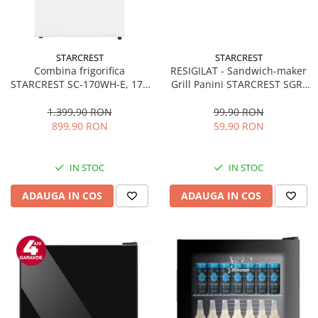
STARCREST
STARCREST
Combina frigorifica
RESIGILAT - Sandwich-maker
STARCREST SC-170WH-E, 170
Grill Panini STARCREST SGR-
L, Clasa E, Less Frost,
2314, 1000 W, Placi
Termostat reglabil, Iluminare
nonaderente, Deschidere
1.399,90 RON
99,90 RON
LED, Picioare ajustabile, Usi
180°, Suprafata de gatire 23 x
899,90 RON
59,90 RON
reversibile, H 151.8 cm, Alb
14 cm, Negru
IN STOC
IN STOC
ADAUGA IN COS
ADAUGA IN COS