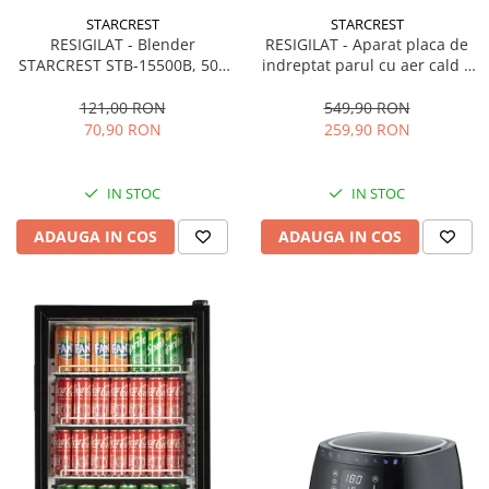
STARCREST
STARCREST
RESIGILAT - Blender
RESIGILAT - Aparat placa de
STARCREST STB-15500B, 500
indreptat parul cu aer cald 2
W, 1.5 l, 2 viteze + functie
in 1 STARCREST SHS-1300PK,
Pulse, Negru
1300 W, Uscare si indreptare,
121,00 RON
549,90 RON
Afisaj LCD, Tehnologie cu ioni
70,90 RON
259,90 RON
negativi, 5 Moduri de
temperatura, 3 Viteze, Roz
IN STOC
IN STOC
ADAUGA IN COS
ADAUGA IN COS