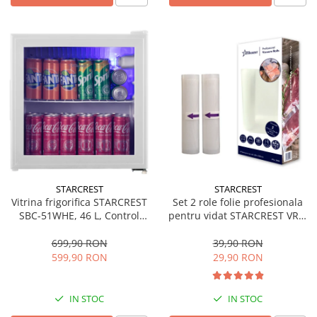
STARCREST
STARCREST
Vitrina frigorifica STARCREST
Set 2 role folie profesionala
SBC-51WHE, 46 L, Control
pentru vidat STARCREST VRL-
temperatura, Usa sticla, H
2850, 28 x 500 cm, rezistente,
48.8 cm, Alb
reutilizabile, sous vide,
699,90 RON
39,90 RON
lavabile in masina de spalat,
599,90 RON
29,90 RON
fara BPA, transparent
IN STOC
IN STOC