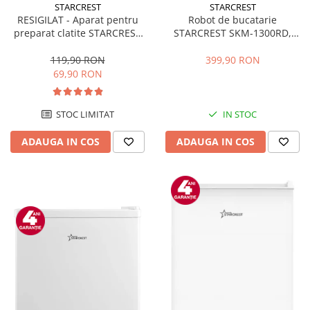
STARCREST
STARCREST
RESIGILAT - Aparat pentru
Robot de bucatarie
preparat clatite STARCREST
STARCREST SKM-1300RD,
SCM-3212, 1200W, Placa cu
1300W, Bol 5.2 L Inox, 4
invelis ceramic antiaderent,
Accesorii, 10 Viteze + Pulse,
119,90 RON
399,90 RON
30 cm, Inox / Negru
Angrenaje metalice, Rosu
69,90 RON
STOC LIMITAT
IN STOC
ADAUGA IN COS
ADAUGA IN COS