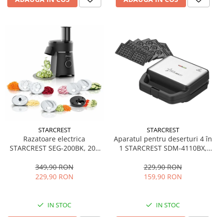
STARCREST
STARCREST
Aparatul pentru deserturi 4 în
Razatoare electrica
1 STARCREST SDM-4110BX,
STARCREST SEG-200BK, 200
800W, placi detasabile cu
W, 7 moduri de taiere, Negru
invelis ceramic pentru vafe,
229,90 RON
349,90 RON
nuci, gogosi si smile
159,90 RON
229,90 RON
sandwich, negru
IN STOC
IN STOC