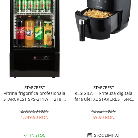
STARCREST
STARCREST
Vitrina frigorifica profesionala
RESIGILAT - Friteuza digitala
STARCREST SPS-211WH, 218 L,
fara ulei XL STARCREST SFR-
Termostat reglabil, Iluminare
3500, 1500 W, Cos 3.5 litri,
LED, H 141 cm, Negru
Termostat 80 - 200 °C, 8
2.099,90 RON
436,21 RON
programe predefinite, Negru
1.749,90 RON
59,90 RON
IN STOC
STOC LIMITAT