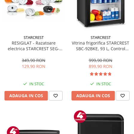
STARCREST
STARCREST
RESIGILAT - Razatoare
Vitrina frigorifica STARCREST
electrica STARCREST SEG-
SBC-92BKE, 93 L, Control
200BK, 200 W, 7 moduri de
temperatura, Usa sticla, H
taiere, Negru
83.2 cm, Negru
349,90 RON
999,90 RON
129,90 RON
899,90 RON
IN STOC
IN STOC
ADAUGA IN COS
ADAUGA IN COS