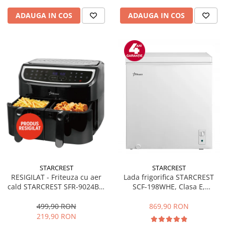
ADAUGA IN COS
ADAUGA IN COS
STARCREST
STARCREST
RESIGILAT - Friteuza cu aer
Lada frigorifica STARCREST
cald STARCREST SFR-9024BK,
SCF-198WHE, Clasa E,
2400 W, Cos Dublu, 9 litri,
Capacitate 198L, Sistem
Termostat 80 - 200 °C, 12
convertibil - functie frigider,
499,90 RON
869,90 RON
programe, Negru
Termostat reglabil, Alb
219,90 RON