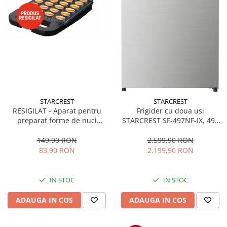
STARCREST
STARCREST
RESIGILAT - Aparat pentru
Frigider cu doua usi
preparat forme de nuci
STARCREST SF-497NF-IX, 497
STARCREST SNM-4024BX, 24
L, Full NoFrost, Compresor
forme, 1400W, Indicator
Inverter, Clasa E, Display,
149,90 RON
2.599,90 RON
luminos, Placi antiaderente,
Functie super racire, Blocare
83,90 RON
2.199,90 RON
Negru/Inox
acces copii, H 175 cm, Inox
IN STOC
IN STOC
ADAUGA IN COS
ADAUGA IN COS