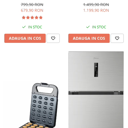
interioara, H 84 cm, Negru
Iluminare LED, Termostat
799,90 RON
1.499,90 RON
Reglabil, H 147 cm, Negru
679,90 RON
1.199,90 RON
IN STOC
IN STOC
ADAUGA IN COS
ADAUGA IN COS