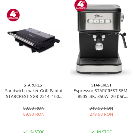
STARCREST
STARCREST
Sandwich-maker Grill Panini
Espressor STARCREST SEM-
STARCREST SGR-2314, 1000
850SLBK, 850W, 20 bar,
W, Placi nonaderente,
rezervor detasabil 1.5L,
Deschidere 180°, Suprafata
dispozitiv spumare, filtru
99,90 RON
349,90 RON
de gatire 23 x 14 cm, Negru
dublu din inox, Negru/Inox
89,90 RON
279,90 RON
IN STOC
IN STOC