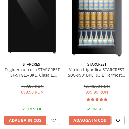
STARCREST
STARCREST
Frigider cu o usa STARCREST
Vitrina frigorifica STARCREST
SF-91GLS-BKE, Clasa E,
SBC-9901BKE, 93 L, Termostat
Capacitate 91L, Iluminare
reglabil, Iluminare LED, Usa
interioara, H 83 cm, Sticla
sticla, H 84.5 cm, Negru
779,90 RON
1.049,90 RON
Neagra
699,90 RON
999,90 RON
IN STOC
IN STOC
ADAUGA IN COS
ADAUGA IN COS