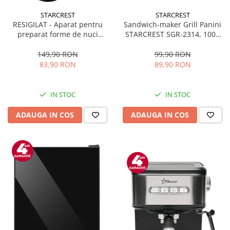
STARCREST
STARCREST
Sandwich-maker Grill Panini
RESIGILAT - Aparat pentru
STARCREST SGR-2314, 1000
preparat forme de nuci
W, Placi nonaderente,
STARCREST SNM-4024BX, 24
Deschidere 180°, Suprafata
forme, 1400W, Indicator
99,90 RON
149,90 RON
de gatire 23 x 14 cm, Negru
luminos, Placi antiaderente,
89,90 RON
83,90 RON
Negru/Inox
IN STOC
IN STOC
ADAUGA IN COS
ADAUGA IN COS