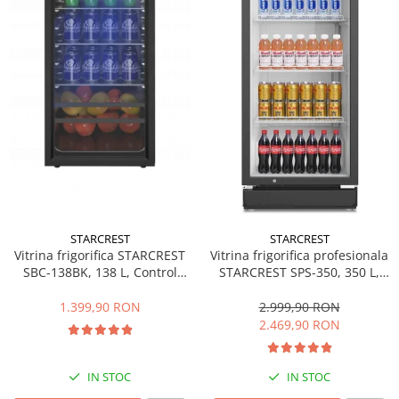
Side by side
Cuptoare cu microunde
Cuptoare cu microunde
Hote
Hote de bucatarie
Incorporabile
Aparate frigorifice incorporabile
Cuptoare cu microunde
incorporabile
Hote incorporabile
STARCREST
STARCREST
Plite incorporabile
Vitrina frigorifica STARCREST
Vitrina frigorifica profesionala
Masini spalat vase
SBC-138BK, 138 L, Control
STARCREST SPS-350, 350 L,
temperatura, Usa sticla, H 125
Termostat reglabil, Iluminare
Masini de spalat vase incorporabile
cm, Negru
LED, H 194.5 cm, Negru
1.399,90 RON
2.999,90 RON
Plite
2.469,90 RON
Incorporabile
Plite standard
IN STOC
IN STOC
Vitrine frigorifice