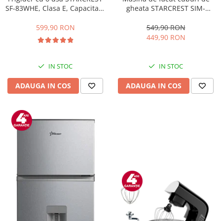
gheata STARCREST SIM-
SF-83WHE, Clasa E, Capacitate
1201IX, Capacitate 12Kg/24h,
83L, Iluminare interioara,
Doua dimensiuni pentru
Compartiment gheata, H 85
549,90 RON
599,90 RON
cuburi, Rezervor apa 1.3 l,
cm, Alb
449,90 RON
Inox
IN STOC
IN STOC
ADAUGA IN COS
ADAUGA IN COS