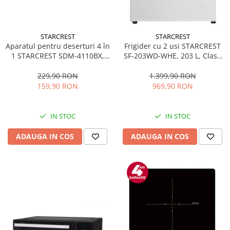
STARCREST
STARCREST
Aparatul pentru deserturi 4 în
Frigider cu 2 usi STARCREST
1 STARCREST SDM-4110BX,
SF-203WD-WHE, 203 L, Clasa
800W, placi detasabile cu
E, Dozator Apa, Iluminare LED,
invelis ceramic pentru vafe,
Termostat Ajustabil, Usi
229,90 RON
1.399,90 RON
nuci, gogosi si smile
reversibile, H 145 cm, Alb
159,90 RON
969,90 RON
sandwich, negru
IN STOC
IN STOC
ADAUGA IN COS
ADAUGA IN COS