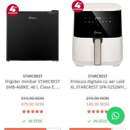
STARCREST
STARCREST
Frigider minibar STARCREST
Friteuza digitala cu aer cald
SMB-46BKE, 46 l, Clasa E, H
XL STARCREST SFR-5252WH,
49.5 cm, Negru
1450 W, 5 Litri, Termostat 80 -
200 °C, 8 programe
519,90 RON
219,90 RON
predefinite, Alb
479,90 RON
149,90 RON
IN STOC
IN STOC