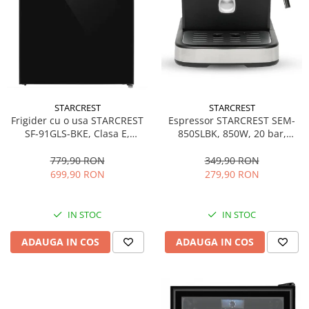
STARCREST
STARCREST
Espressor STARCREST SEM-
Frigider cu o usa STARCREST
850SLBK, 850W, 20 bar,
SF-91GLS-BKE, Clasa E,
rezervor detasabil 1.5L,
Capacitate 91L, Iluminare
dispozitiv spumare, filtru
interioara, H 83 cm, Sticla
349,90 RON
779,90 RON
dublu din inox, Negru/Inox
Neagra
279,90 RON
699,90 RON
IN STOC
IN STOC
ADAUGA IN COS
ADAUGA IN COS