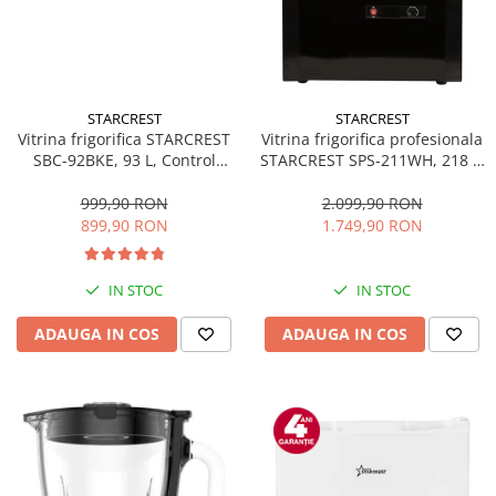
STARCREST
STARCREST
Vitrina frigorifica STARCREST
Vitrina frigorifica profesionala
SBC-92BKE, 93 L, Control
STARCREST SPS-211WH, 218 L,
temperatura, Usa sticla, H
Termostat reglabil, Iluminare
83.2 cm, Negru
LED, H 141 cm, Negru
999,90 RON
2.099,90 RON
899,90 RON
1.749,90 RON
IN STOC
IN STOC
ADAUGA IN COS
ADAUGA IN COS