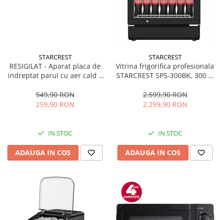
STARCREST
STARCREST
RESIGILAT - Aparat placa de
Vitrina frigorifica profesionala
indreptat parul cu aer cald 2
STARCREST SPS-300BK, 300 L,
in 1 STARCREST SHS-1300PK,
Termostat reglabil, Iluminare
1300 W, Uscare si indreptare,
LED, H 169.5 cm, Negru
549,90 RON
2.599,90 RON
Afisaj LCD, Tehnologie cu ioni
259,90 RON
2.299,90 RON
negativi, 5 Moduri de
temperatura, 3 Viteze, Roz
IN STOC
IN STOC
ADAUGA IN COS
ADAUGA IN COS