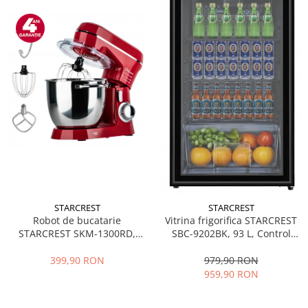
STARCREST
STARCREST
Robot de bucatarie
Vitrina frigorifica STARCREST
STARCREST SKM-1300RD,
SBC-9202BK, 93 L, Control
1300W, Bol 5.2 L Inox, 4
temperatura, Usa sticla, H
Accesorii, 10 Viteze + Pulse,
83.2 cm, Negru
399,90 RON
979,90 RON
Angrenaje metalice, Rosu
959,90 RON