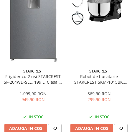
STARCREST
STARCREST
Frigider cu 2 usi STARCREST
Robot de bucatarie
SF-204WD-SLE, 199 L, Clasa E,
STARCREST SKM-1015BK,
Dozator Apa, Iluminare LED,
1500 W, Bol 4.5 L Inox, 5
Termostat Ajustabil, Usi
Accesorii, 10 Viteze + Pulse,
1.099,90 RON
369,90 RON
reversibile, H 143 cm, Argintiu
Negru
949,90 RON
299,90 RON
IN STOC
IN STOC
ADAUGA IN COS
ADAUGA IN COS