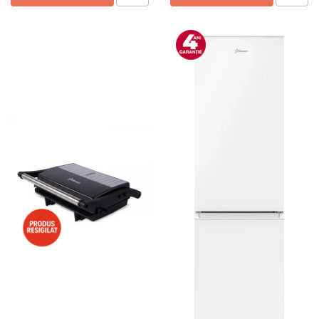
Preparare ceai si cafea
Aparate de spumat lapte
Espressoare
Preparare desert
accesori inghetata
Aparate de facut inghetata
Preparare paine
Masini de facut paine
Prajitoare de paine
Storcatoare
Storcatoare
Tigai
TV, Electronice & Gaming
Accesorii & Periferice
Baterii si acumulatori
Aparate foto & accesorii