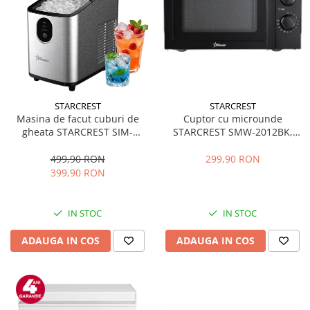
STARCREST
STARCREST
Masina de facut cuburi de
Cuptor cu microunde
gheata STARCREST SIM-
STARCREST SMW-2012BK,
1125IX, Capacitate 11-
700W, Capacitate 20 L, Control
12Kg/24h, Cos gheata
mecanic, 6 Trepte de putere,
499,90 RON
299,90 RON
detasabil, Rezervor apa 0.8 l,
Negru
399,90 RON
Inox
IN STOC
IN STOC
ADAUGA IN COS
ADAUGA IN COS