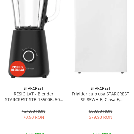
STARCREST
STARCREST
RESIGILAT - Blender
Frigider cu o usa STARCREST
STARCREST STB-15500B, 500
SF-85WH-E, Clasa E,
W, 1.5 l, 2 viteze + functie
Capacitate 85L, Iluminare
Pulse, Negru
interioara, Compartiment
121,00 RON
669,90 RON
gheata, H 82 cm, Alb
70,90 RON
579,90 RON