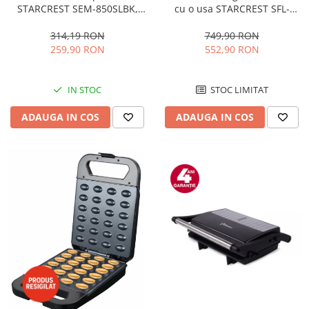
STARCREST SEM-850SLBK,
cu o usa STARCREST SFL-
850W, 20 bar, rezervor
92WHE, Clasa E, Capacitate
detasabil 1.5L, dispozitiv
92L, Iluminare interioara,H 83
314,19 RON
749,90 RON
spumare, filtru dublu din
cm, Alb
259,90 RON
552,90 RON
inox, Negru/Inox
IN STOC
STOC LIMITAT
ADAUGA IN COS
ADAUGA IN COS