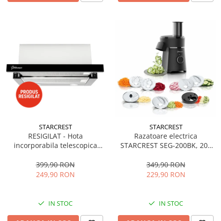
STARCREST
STARCREST
RESIGILAT - Hota
Razatoare electrica
incorporabila telescopica
STARCREST SEG-200BK, 200
STARCREST STH-550BK,
W, 7 moduri de taiere, Negru
Putere de absorbtie 550 m3/h,
399,90 RON
349,90 RON
1 Motor, 2 Trepte putere, 60
249,90 RON
229,90 RON
cm, Negru
IN STOC
IN STOC