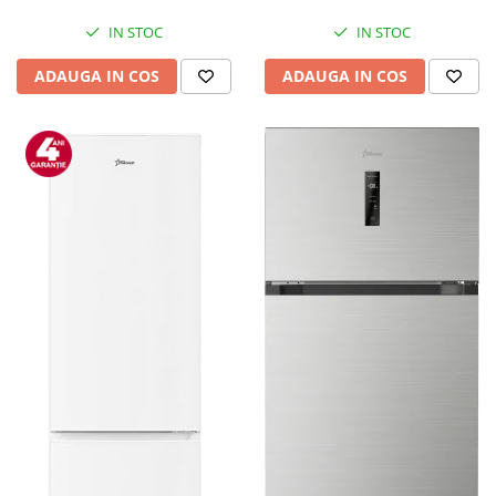
Mediaplayere
Sisteme audio
IN STOC
IN STOC
Imprimante & Scannere
ADAUGA IN COS
ADAUGA IN COS
Monitoare
Playere, Boxe & Casti
Radio cu ceas & portabile
Radio
Televizoare & accesorii
Accesorii smart TV
Suporturi TV / Monitor
Televizoare
Videoproiectoare & Accesorii
Accesorii videoproiectoare
Ecrane de proiectie
Tabla interactiva
Videoproiectoare
Casa & Bricolaj