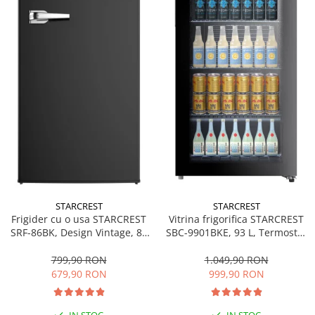
personala
Uscatoare de par
Obiecte sanitare
Accesorii
Alte obiecte sanitare
Resigilate
STARCREST
STARCREST
Frigider cu o usa STARCREST
Vitrina frigorifica STARCREST
SRF-86BK, Design Vintage, 85
SBC-9901BKE, 93 L, Termostat
l, Clasa E, Iluminare
reglabil, Iluminare LED, Usa
interioara, H 84 cm, Negru
sticla, H 84.5 cm, Negru
799,90 RON
1.049,90 RON
679,90 RON
999,90 RON