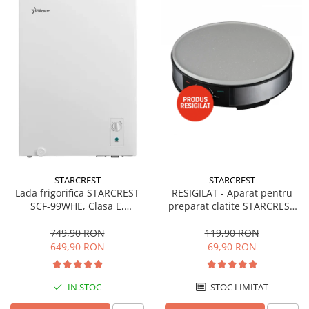
STARCREST
STARCREST
Lada frigorifica STARCREST
RESIGILAT - Aparat pentru
SCF-99WHE, Clasa E,
preparat clatite STARCREST
Capacitate 99L, Sistem
SCM-3212, 1200W, Placa cu
convertibil - functie frigider,
invelis ceramic antiaderent,
749,90 RON
119,90 RON
Termostat reglabil, Alb
30 cm, Inox / Negru
649,90 RON
69,90 RON
IN STOC
STOC LIMITAT