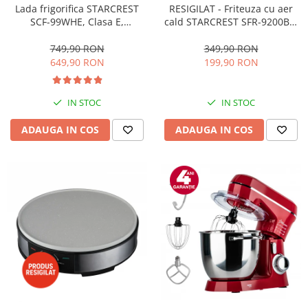
RESIGILAT - Friteuza cu aer
Lada frigorifica STARCREST
cald STARCREST SFR-9200BK,
SCF-99WHE, Clasa E,
1800 W, Cos Dublu, 9 litri,
Capacitate 99L, Sistem
Termostat 80 - 200 °C, 8
convertibil - functie frigider,
349,90 RON
749,90 RON
programe predefinite, Negru
Termostat reglabil, Alb
199,90 RON
649,90 RON
IN STOC
IN STOC
ADAUGA IN COS
ADAUGA IN COS