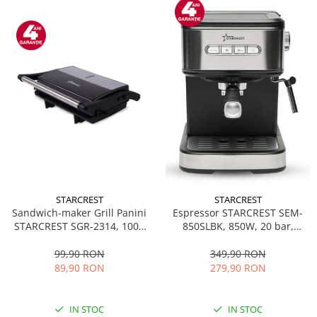
STARCREST
STARCREST
Sandwich-maker Grill Panini
Espressor STARCREST SEM-
STARCREST SGR-2314, 1000
850SLBK, 850W, 20 bar,
W, Placi nonaderente,
rezervor detasabil 1.5L,
Deschidere 180°, Suprafata
dispozitiv spumare, filtru
99,90 RON
349,90 RON
de gatire 23 x 14 cm, Negru
dublu din inox, Negru/Inox
89,90 RON
279,90 RON
IN STOC
IN STOC