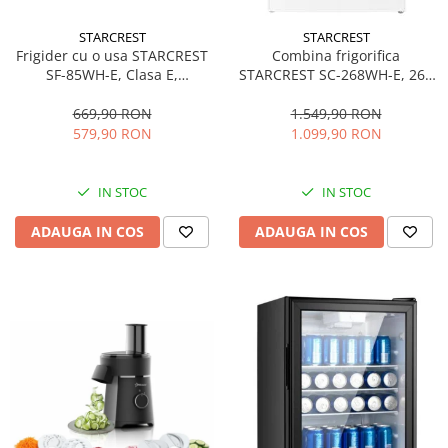
personala
Uscatoare de par
STARCREST
STARCREST
Frigider cu o usa STARCREST
Combina frigorifica
Obiecte sanitare
SF-85WH-E, Clasa E,
STARCREST SC-268WH-E, 268
Accesorii
Capacitate 85L, Iluminare
L, Clasa E, Less Frost,
interioara, Compartiment
Termostat reglabil, Iluminare
669,90 RON
1.549,90 RON
Alte obiecte sanitare
gheata, H 82 cm, Alb
LED, Picioare ajustabile, Usi
579,90 RON
1.099,90 RON
reversibile, H 178 cm, Alb
Resigilate
IN STOC
IN STOC
ADAUGA IN COS
ADAUGA IN COS