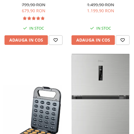
interioara, H 84 cm, Negru
Iluminare LED, Termostat
799,90 RON
1.499,90 RON
Reglabil, H 147 cm, Negru
679,90 RON
1.199,90 RON
IN STOC
IN STOC
ADAUGA IN COS
ADAUGA IN COS