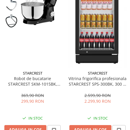
STARCREST
STARCREST
Robot de bucatarie
Vitrina frigorifica profesionala
STARCREST SKM-1015BK,
STARCREST SPS-300BK, 300 L,
1500 W, Bol 4.5 L Inox, 5
Termostat reglabil, Iluminare
Accesorii, 10 Viteze + Pulse,
LED, H 169.5 cm, Negru
369,90 RON
2.599,90 RON
Negru
299,90 RON
2.299,90 RON
IN STOC
IN STOC
ADAUGA IN COS
ADAUGA IN COS