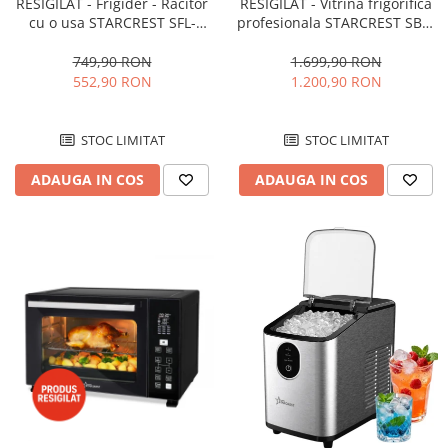
RESIGILAT - Frigider - Racitor
RESIGILAT - Vitrina frigorifica
cu o usa STARCREST SFL-
profesionala STARCREST SBC-
92WHE, Clasa E, Capacitate
160BK, 141 L, Termostat
92L, Iluminare interioara,H 83
reglabil, Iluminare LED, H 104
749,90 RON
1.699,90 RON
cm, Alb
cm, Negru
552,90 RON
1.200,90 RON
STOC LIMITAT
STOC LIMITAT
ADAUGA IN COS
ADAUGA IN COS