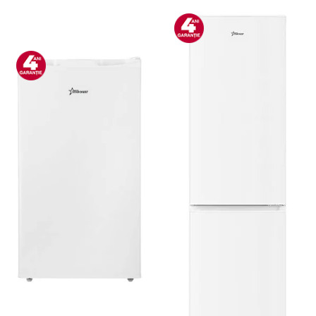
Bucatarie & Servire
Cutite & seturi
Iluminat & electrice
Prelungitoare
Sport & Activitati in aer liber
Cutii frigorifice
Climatizare & incalzire
Accesorii aparate climatizare
Aeroterme
Aparate de spalat cu presiune
Calorifere electrice
Climatizare
Purificatoare
Ingrijire personala
Aparate & Accesorii ingrijire