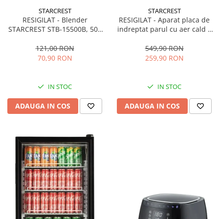
STARCREST
STARCREST
RESIGILAT - Blender
RESIGILAT - Aparat placa de
STARCREST STB-15500B, 500
indreptat parul cu aer cald 2
W, 1.5 l, 2 viteze + functie
in 1 STARCREST SHS-1300PK,
Pulse, Negru
1300 W, Uscare si indreptare,
121,00 RON
549,90 RON
Afisaj LCD, Tehnologie cu ioni
70,90 RON
259,90 RON
negativi, 5 Moduri de
temperatura, 3 Viteze, Roz
IN STOC
IN STOC
ADAUGA IN COS
ADAUGA IN COS