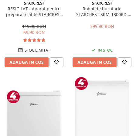
STARCREST
STARCREST
RESIGILAT - Aparat pentru
Robot de bucatarie
preparat clatite STARCREST
STARCREST SKM-1300RD,
SCM-3212, 1200W, Placa cu
1300W, Bol 5.2 L Inox, 4
invelis ceramic antiaderent,
Accesorii, 10 Viteze + Pulse,
119,90 RON
399,90 RON
30 cm, Inox / Negru
Angrenaje metalice, Rosu
69,90 RON
STOC LIMITAT
IN STOC
ADAUGA IN COS
ADAUGA IN COS