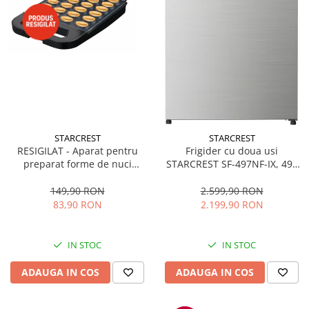
STARCREST
STARCREST
RESIGILAT - Aparat pentru
Frigider cu doua usi
preparat forme de nuci
STARCREST SF-497NF-IX, 497
STARCREST SNM-4024BX, 24
L, Full NoFrost, Compresor
forme, 1400W, Indicator
Inverter, Clasa E, Display,
149,90 RON
2.599,90 RON
luminos, Placi antiaderente,
Functie super racire, Blocare
83,90 RON
2.199,90 RON
Negru/Inox
acces copii, H 175 cm, Inox
IN STOC
IN STOC
ADAUGA IN COS
ADAUGA IN COS