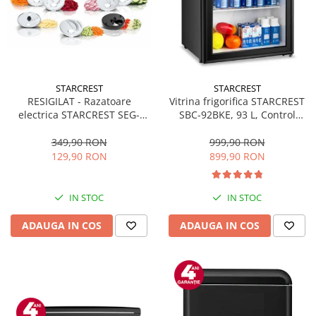
STARCREST
STARCREST
RESIGILAT - Razatoare
Vitrina frigorifica STARCREST
electrica STARCREST SEG-
SBC-92BKE, 93 L, Control
200BK, 200 W, 7 moduri de
temperatura, Usa sticla, H
taiere, Negru
83.2 cm, Negru
349,90 RON
999,90 RON
129,90 RON
899,90 RON
IN STOC
IN STOC
ADAUGA IN COS
ADAUGA IN COS