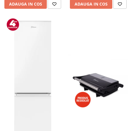
ADAUGA IN COS
ADAUGA IN COS
Alte accesorii foto & video
Aparate foto compacte
Aparate foto DSLR
Aparate foto Mirrorless
Carduri memorie
Obiective
Audio
Boxe portabile
Caști
MP3/MP4 playere
Radio
Sisteme audio
Soundbar
Auto
Accesorii electronice Auto
Compresoare auto
Auto-Moto