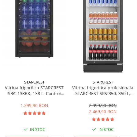
Side by side
Cuptoare cu microunde
Cuptoare cu microunde
Hote
Hote de bucatarie
Incorporabile
Aparate frigorifice incorporabile
Cuptoare cu microunde
incorporabile
Hote incorporabile
STARCREST
STARCREST
Plite incorporabile
Vitrina frigorifica STARCREST
Vitrina frigorifica profesionala
Masini spalat vase
SBC-138BK, 138 L, Control
STARCREST SPS-350, 350 L,
temperatura, Usa sticla, H 125
Termostat reglabil, Iluminare
Masini de spalat vase incorporabile
cm, Negru
LED, H 194.5 cm, Negru
1.399,90 RON
2.999,90 RON
Plite
2.469,90 RON
Incorporabile
Plite standard
IN STOC
IN STOC
Vitrine frigorifice