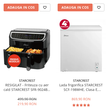
ADAUGA IN COS
ADAUGA IN COS
STARCREST
STARCREST
RESIGILAT - Friteuza cu aer
Lada frigorifica STARCREST
cald STARCREST SFR-9024BK,
SCF-198WHE, Clasa E,
2400 W, Cos Dublu, 9 litri,
Capacitate 198L, Sistem
Termostat 80 - 200 °C, 12
convertibil - functie frigider,
499,90 RON
869,90 RON
programe, Negru
Termostat reglabil, Alb
219,90 RON