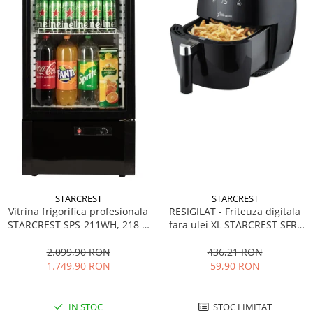
STARCREST
STARCREST
Vitrina frigorifica profesionala
RESIGILAT - Friteuza digitala
STARCREST SPS-211WH, 218 L,
fara ulei XL STARCREST SFR-
Termostat reglabil, Iluminare
3500, 1500 W, Cos 3.5 litri,
LED, H 141 cm, Negru
Termostat 80 - 200 °C, 8
2.099,90 RON
436,21 RON
programe predefinite, Negru
1.749,90 RON
59,90 RON
IN STOC
STOC LIMITAT