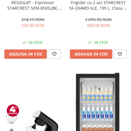
RESIGILAT - Espressor
Frigider cu 2 usi STARCREST
STARCREST SEM-850SLBK,
SF-204WD-SLE, 199 L, Clasa E,
850W, 20 bar, rezervor
Dozator Apa, Iluminare LED,
detasabil 1.5L, dispozitiv
Termostat Ajustabil, Usi
314,19 RON
1.099,90 RON
spumare, filtru dublu din
reversibile, H 143 cm, Argintiu
259,90 RON
949,90 RON
inox, Negru/Inox
IN STOC
IN STOC
ADAUGA IN COS
ADAUGA IN COS