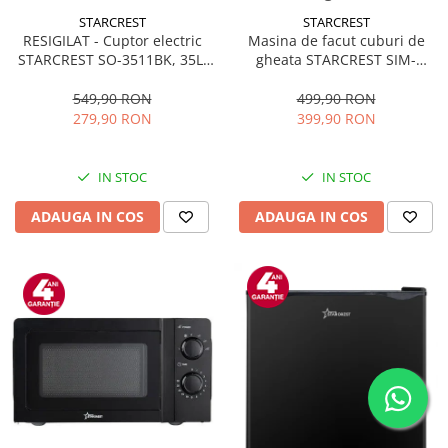
STARCREST
STARCREST
RESIGILAT - Cuptor electric
Masina de facut cuburi de
STARCREST SO-3511BK, 35L,
gheata STARCREST SIM-
1500W, Rotisor, Convectie, 12
1125IX, Capacitate 11-
Programe predefinite,
12Kg/24h, Cos gheata
549,90 RON
499,90 RON
Interfata digitala, Negru
detasabil, Rezervor apa 0.8 l,
279,90 RON
399,90 RON
Inox
IN STOC
IN STOC
ADAUGA IN COS
ADAUGA IN COS