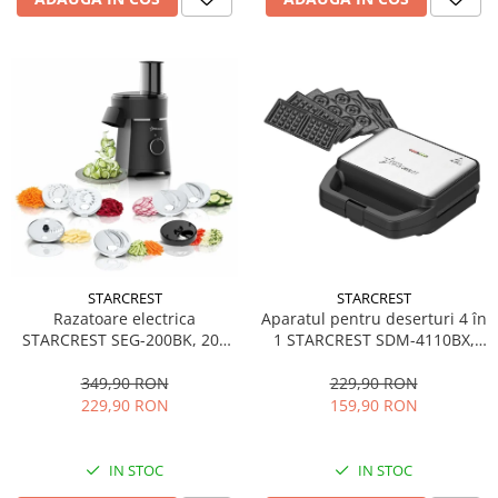
STARCREST
STARCREST
Aparatul pentru deserturi 4 în
Razatoare electrica
1 STARCREST SDM-4110BX,
STARCREST SEG-200BK, 200
800W, placi detasabile cu
W, 7 moduri de taiere, Negru
invelis ceramic pentru vafe,
229,90 RON
349,90 RON
nuci, gogosi si smile
159,90 RON
229,90 RON
sandwich, negru
IN STOC
IN STOC