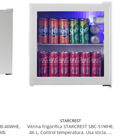
STARCREST
MB-46WHE,
Vitrina frigorifica STARCREST SBC-51WHE,
Alb
46 L, Control temperatura, Usa sticla, H
48.8 cm, Alb