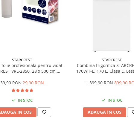
STARCREST
STARCREST
e folie profesionala pentru vidat
Combina frigorifica STARCR
REST VRL-2850, 28 x 500 cm,
170WH-E, 170 L, Clasa E, Less
ente, reutilizabile, sous vide,
Termostat reglabil, Ilumina
 in masina de spalat, fara BPA,
Picioare ajustabile, Usi revers
39,90 RON
29,90 RON
1.399,90 RON
899,90 R
transparent
151.8 cm, Alb
IN STOC
IN STOC
ADAUGA IN COS
ADAUGA IN COS