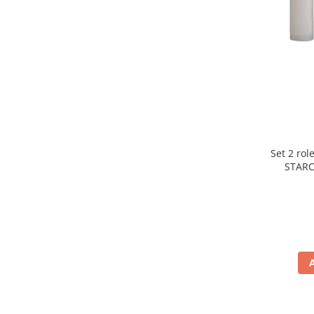
Preparare ceai si cafea
Aparate de spumat lapte
Espressoare
Preparare desert
accesori inghetata
Aparate de facut inghetata
Preparare paine
Masini de facut paine
Set 2 rol
Prajitoare de paine
STARC
rezist
Storcatoare
lavabile
Storcatoare
Tigai
TV, Electronice & Gaming
Accesorii & Periferice
Baterii si acumulatori
Aparate foto & accesorii