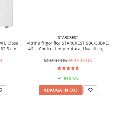
STARCREST
Vitrina frigorifica STARCREST SBC-50BKE,
WH, Clasa
46 L, Control temperatura, Usa sticla, H
H 82.5 cm,
48.8 cm, Negru
649,90 RON
599,90 RON
N
IN STOC
ADAUGA IN COS