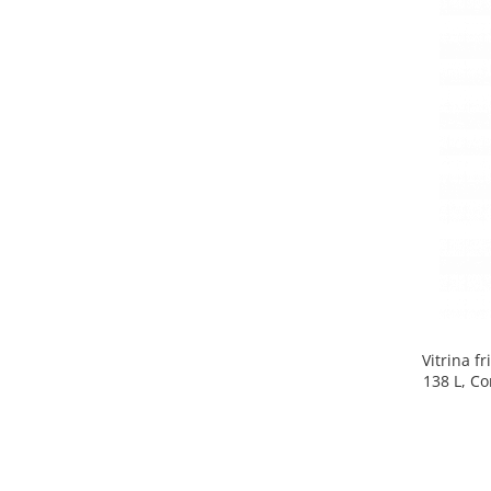
Side by side
Cuptoare cu microunde
Cuptoare cu microunde
Hote
Hote de bucatarie
Incorporabile
Aparate frigorifice incorporabile
Cuptoare cu microunde
incorporabile
Hote incorporabile
Plite incorporabile
Masini spalat vase
Vitrina f
Masini de spalat vase incorporabile
138 L, Co
Plite
Incorporabile
Plite standard
Vitrine frigorifice