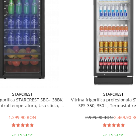
STARCREST
STARCREST
rigorifica STARCREST SBC-138BK,
Vitrina frigorifica profesionala
ntrol temperatura, Usa sticla, H
SPS-350, 350 L, Termostat re
125 cm, Negru
Iluminare LED, H 194.5 cm,
1.399,90 RON
2.999,90 RON
2.469,90 
IN STOC
IN STOC