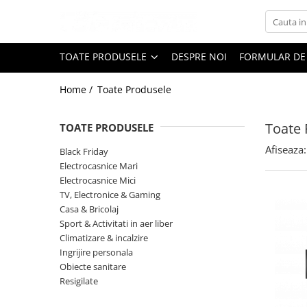
Toate Produsele
TOATE PRODUSELE
DESPRE NOI
FORMULAR DE
Black Friday
Home /
Toate Produsele
Electrocasnice Mari
Aparate frigorifice
Toate 
TOATE PRODUSELE
Aparat cuburi de gheata
Combine frigorifice
Afiseaza:
Black Friday
Congelatoare
Electrocasnice Mari
Electrocasnice Mici
Congelatoare verticale
TV, Electronice & Gaming
Frigidere
Casa & Bricolaj
Frigidere cu doua usi
Sport & Activitati in aer liber
Frigidere cu o usa
Climatizare & incalzire
Ingrijire personala
Lazi frigorifice
Obiecte sanitare
Minibaruri
Resigilate
Racitoare