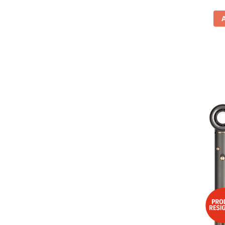
Vitrine pentru vinuri
Electrocasnice Mici
Accesorii aspiratoare
Aparate de bucatarie
Aparate de gatit cu aburi
Aparate de preparat desert
Aparate de vidat
Ascutitor cutite
Blendere
Cântare de bucătărie
Feliatoare
Fierbătoare
Friteuze
Grătare electrice
Masini de gheata
Masini de paine