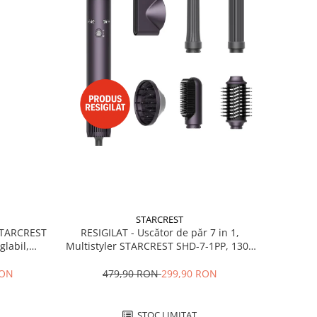
STARCREST
RESIGILAT - Uscător de păr 7 in 1,
 STARCREST
Multistyler STARCREST SHD-7-1PP, 1300
glabil,
W, 3 trepte de viteză, 3 trepte de
 Negru
temperatură, mov
479,90 RON
299,90 RON
RON
STOC LIMITAT