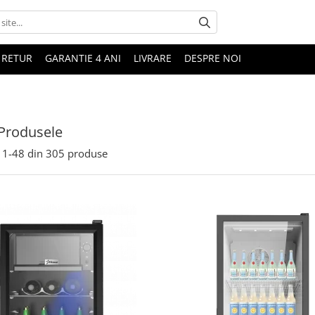
 RETUR
GARANTIE 4 ANI
LIVRARE
DESPRE NOI
Produsele
1-
48
din
305
produse