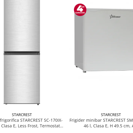
STARCREST
STARCREST
Frigider minibar STARCREST S
rigorifica STARCREST SC-170IX-
46 l, Clasa E, H 49.5 cm, 
, Clasa E, Less Frost, Termostat
, Iluminare LED, Suprafata Inox