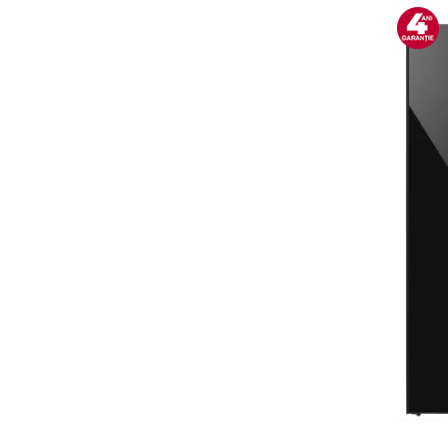
Alte accesorii foto & video
Aparate foto compacte
Aparate foto DSLR
Aparate foto Mirrorless
Carduri memorie
Obiective
Audio
Boxe portabile
Caști
MP3/MP4 playere
Radio
Sisteme audio
Soundbar
Auto
Accesorii electronice Auto
Compresoare auto
Auto-Moto