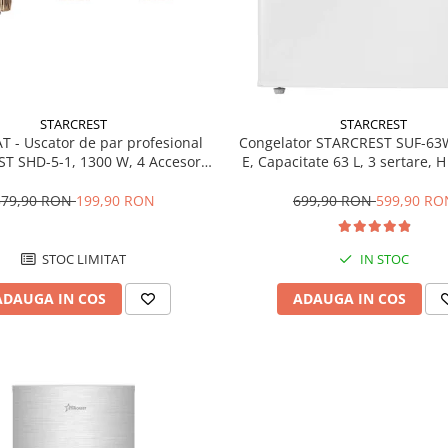
STARCREST
STARCREST
T - Uscator de par profesional
Congelator STARCREST SUF-63
T SHD-5-1, 1300 W, 4 Accesorii
E, Capacitate 63 L, 3 sertare, 
 3 Trepte de viteza, 3 Trepte de
Alb
atura, Buton de aer rece, Gri
379,90 RON
199,90 RON
699,90 RON
599,90 RO
STOC LIMITAT
IN STOC
ADAUGA IN COS
ADAUGA IN COS