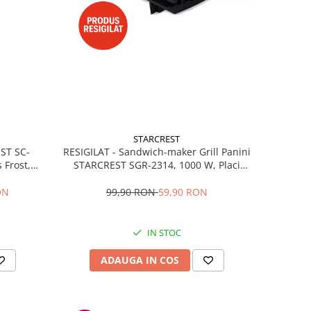
STARCREST
RESIGILAT - Sandwich-maker Grill Panini
EST SC-
STARCREST SGR-2314, 1000 W, Placi
 Frost,
nonaderente, Deschidere 180°, Suprafata
re LED,
de gatire 23 x 14 cm, Negru
ibile, H
99,90 RON
59,90 RON
ON
IN STOC
ADAUGA IN COS