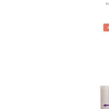
antiamp
1
Aspiratoare
rev
Mopuri electrice cu abur
Ingrijire personala
Cantare corporale
Ingrijire tesaturi
Statii de calcat
Masini de cusut
Ondulatoare
Perii de par electrice
Periute de dinti electrice
Pile electrice
Placi de indreptat parul
Plite
Preparare alimente
Masini de tocat