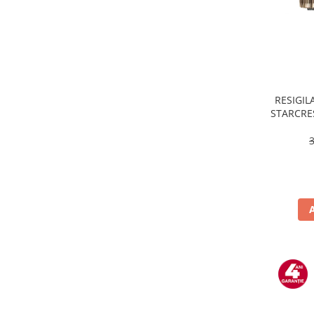
Masini de tocat
Mixere
Multicooker
Prăjitoare de pâine
Rasnite condimente
Razatoare
RESIGILA
STARCRES
Roboti de bucatarie
incluse,
Sandwich-maker
temper
Storcătoare
Aparate de cafea
Accesorii
Cafetiere
Espressoare
Râșnițe de cafea
Aparate de curatat bijuterii
Aparate de curățat cu aburi
Aparate de ingrijire tesaturi