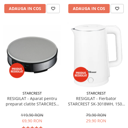
ADAUGA IN COS
ADAUGA IN COS
STARCREST
STARCREST
RESIGILAT - Aparat pentru
RESIGILAT - Fierbator
preparat clatite STARCREST
STARCREST SK-3018WH, 1500
SCM-3212, 1200W, Placa cu
W, Capacitate 1.8 L, Oprire
invelis ceramic antiaderent,
automata, Alb
119,90 RON
79,90 RON
30 cm, Inox / Negru
69,90 RON
29,90 RON