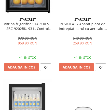
STARCREST
STARCREST
Vitrina frigorifica STARCREST
RESIGILAT - Aparat placa de
SBC-9202BK, 93 L, Control
indreptat parul cu aer cald 2
temperatura, Usa sticla, H
in 1 STARCREST SHS-1300PK,
83.2 cm, Negru
1300 W, Uscare si indreptare,
979,90 RON
549,90 RON
Afisaj LCD, Tehnologie cu ioni
959,90 RON
259,90 RON
negativi, 5 Moduri de
temperatura, 3 Viteze, Roz
IN STOC
IN STOC
ADAUGA IN COS
ADAUGA IN COS