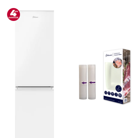
Aspiratoare
Mopuri electrice cu abur
Ingrijire personala
Cantare corporale
Ingrijire tesaturi
Statii de calcat
Masini de cusut
Ondulatoare
Perii de par electrice
Periute de dinti electrice
Pile electrice
Placi de indreptat parul
Plite
Preparare alimente
Masini de tocat