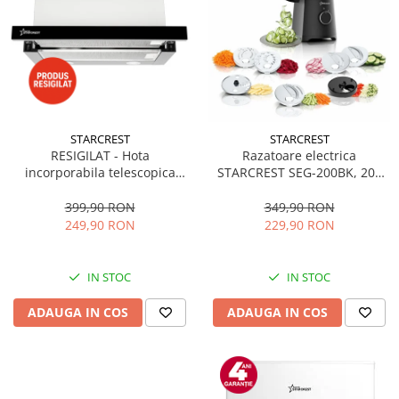
STARCREST
STARCREST
RESIGILAT - Hota
Razatoare electrica
incorporabila telescopica
STARCREST SEG-200BK, 200
STARCREST STH-550BK,
W, 7 moduri de taiere, Negru
Putere de absorbtie 550 m3/h,
399,90 RON
349,90 RON
1 Motor, 2 Trepte putere, 60
249,90 RON
229,90 RON
cm, Negru
IN STOC
IN STOC
ADAUGA IN COS
ADAUGA IN COS