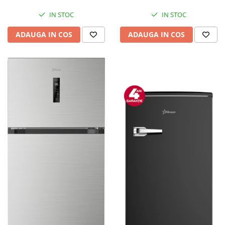
Mediaplayere
Sisteme audio
IN STOC
IN STOC
Imprimante & Scannere
ADAUGA IN COS
ADAUGA IN COS
Monitoare
Playere, Boxe & Casti
Radio cu ceas & portabile
Radio
Televizoare & accesorii
Accesorii smart TV
Suporturi TV / Monitor
Televizoare
Videoproiectoare & Accesorii
Accesorii videoproiectoare
Ecrane de proiectie
Tabla interactiva
Videoproiectoare
Casa & Bricolaj