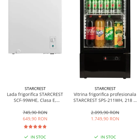
STARCREST
STARCREST
Lada frigorifica STARCREST
Vitrina frigorifica profesionala
SCF-99WHE, Clasa E,
STARCREST SPS-211WH, 218 L,
Capacitate 99L, Sistem
Termostat reglabil, Iluminare
convertibil - functie frigider,
LED, H 141 cm, Negru
749,90 RON
2.099,90 RON
Termostat reglabil, Alb
649,90 RON
1.749,90 RON
IN STOC
IN STOC