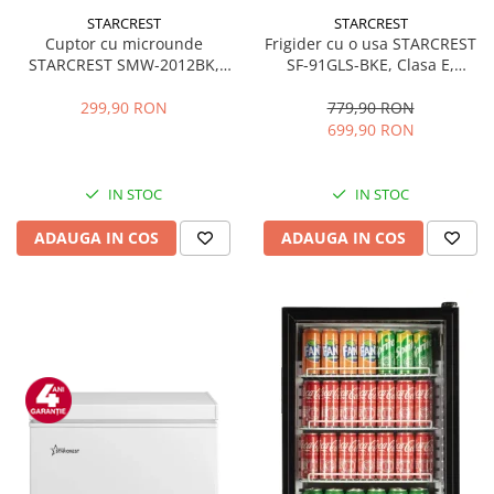
STARCREST
STARCREST
Cuptor cu microunde
Frigider cu o usa STARCREST
STARCREST SMW-2012BK,
SF-91GLS-BKE, Clasa E,
700W, Capacitate 20 L, Control
Capacitate 91L, Iluminare
mecanic, 6 Trepte de putere,
interioara, H 83 cm, Sticla
299,90 RON
779,90 RON
Negru
Neagra
699,90 RON
IN STOC
IN STOC
ADAUGA IN COS
ADAUGA IN COS