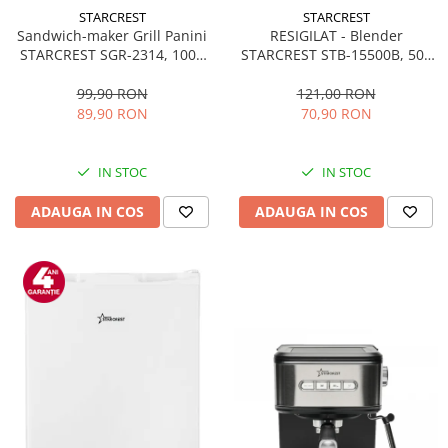
STARCREST
STARCREST
Sandwich-maker Grill Panini
RESIGILAT - Blender
STARCREST SGR-2314, 1000
STARCREST STB-15500B, 500
W, Placi nonaderente,
W, 1.5 l, 2 viteze + functie
Deschidere 180°, Suprafata
Pulse, Negru
99,90 RON
121,00 RON
de gatire 23 x 14 cm, Negru
89,90 RON
70,90 RON
IN STOC
IN STOC
ADAUGA IN COS
ADAUGA IN COS