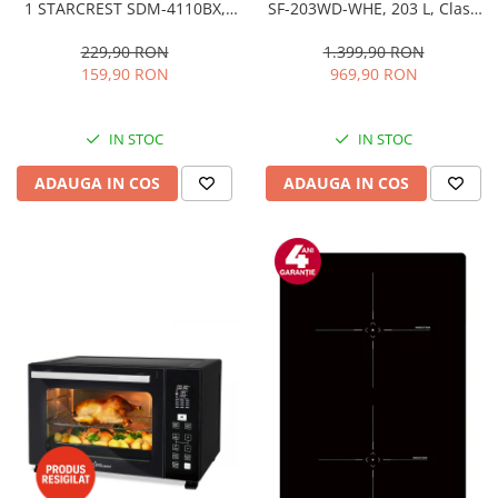
1 STARCREST SDM-4110BX,
SF-203WD-WHE, 203 L, Clasa
800W, placi detasabile cu
E, Dozator Apa, Iluminare LED,
invelis ceramic pentru vafe,
Termostat Ajustabil, Usi
229,90 RON
1.399,90 RON
nuci, gogosi si smile
reversibile, H 145 cm, Alb
159,90 RON
969,90 RON
sandwich, negru
IN STOC
IN STOC
ADAUGA IN COS
ADAUGA IN COS