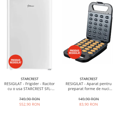
STARCREST
STARCREST
RESIGILAT - Frigider - Racitor
RESIGILAT - Aparat pentru
cu o usa STARCREST SFL-
preparat forme de nuci
92WHE, Clasa E, Capacitate
STARCREST SNM-4024BX, 24
92L, Iluminare interioara,H 83
forme, 1400W, Indicator
749,90 RON
149,90 RON
cm, Alb
luminos, Placi antiaderente,
552,90 RON
83,90 RON
Negru/Inox