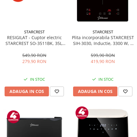
STARCREST
STARCREST
RESIGILAT - Cuptor electric
Plita incorporabila STARCREST
STARCREST SO-3511BK, 35L,
SIH-3030, Inductie, 3300 W, 2
1500W, Rotisor, Convectie, 12
zone de gatit, 9 trepte de
Programe predefinite,
putere, Touch control, Timer,
549,90 RON
599,90 RON
Interfata digitala, Negru
Sticla Neagra
279,90 RON
419,90 RON
IN STOC
IN STOC
ADAUGA IN COS
ADAUGA IN COS