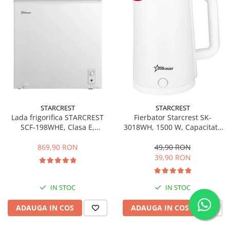
STARCREST
STARCREST
Fierbator Starcrest SK-
Lada frigorifica STARCREST
3018WH, 1500 W, Capacitate
SCF-198WHE, Clasa E,
1.8 L, Oprire automata, Alb
Capacitate 198L, Sistem
convertibil - functie frigider,
49,90 RON
869,90 RON
Termostat reglabil, Alb
39,90 RON
IN STOC
IN STOC
ADAUGA IN COS
ADAUGA IN COS