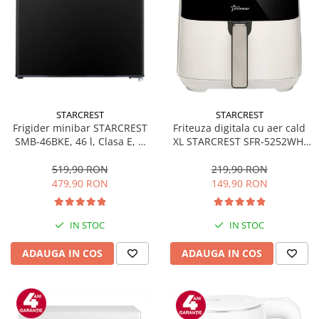
STARCREST
STARCREST
Frigider minibar STARCREST
Friteuza digitala cu aer cald
SMB-46BKE, 46 l, Clasa E, H
XL STARCREST SFR-5252WH,
49.5 cm, Negru
1450 W, 5 Litri, Termostat 80 -
200 °C, 8 programe
519,90 RON
219,90 RON
predefinite, Alb
479,90 RON
149,90 RON
IN STOC
IN STOC
ADAUGA IN COS
ADAUGA IN COS