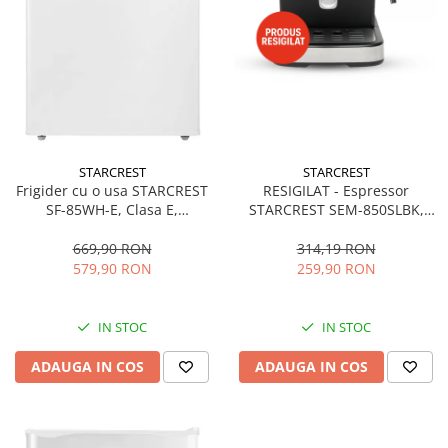
STARCREST
STARCREST
Frigider cu o usa STARCREST
RESIGILAT - Espressor
SF-85WH-E, Clasa E,
STARCREST SEM-850SLBK,
Capacitate 85L, Iluminare
850W, 20 bar, rezervor
interioara, Compartiment
detasabil 1.5L, dispozitiv
669,90 RON
314,19 RON
gheata, H 82 cm, Alb
spumare, filtru dublu din
579,90 RON
259,90 RON
inox, Negru/Inox
IN STOC
IN STOC
ADAUGA IN COS
ADAUGA IN COS