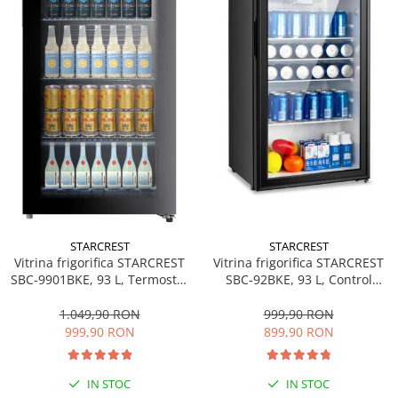
personala
Uscatoare de par
Obiecte sanitare
Accesorii
Alte obiecte sanitare
Resigilate
STARCREST
STARCREST
Vitrina frigorifica STARCREST
Vitrina frigorifica STARCREST
SBC-92BKE, 93 L, Control
SBC-9901BKE, 93 L, Termostat
temperatura, Usa sticla, H
reglabil, Iluminare LED, Usa
83.2 cm, Negru
sticla, H 84.5 cm, Negru
999,90 RON
1.049,90 RON
899,90 RON
999,90 RON
IN STOC
IN STOC