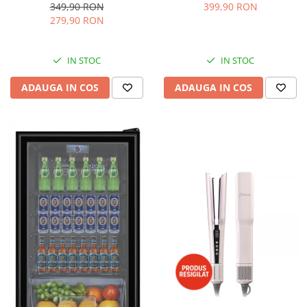
dispozitiv spumare, filtru
Accesorii, 10 Viteze + Pulse,
349,90 RON
399,90 RON
dublu din inox, Negru/Inox
Angrenaje metalice, Rosu
279,90 RON
IN STOC
IN STOC
ADAUGA IN COS
ADAUGA IN COS