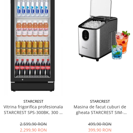
STARCREST
STARCREST
Vitrina frigorifica profesionala
Masina de facut cuburi de
STARCREST SPS-300BK, 300 L,
gheata STARCREST SIM-
Termostat reglabil, Iluminare
1125IX, Capacitate 11-
LED, H 169.5 cm, Negru
12Kg/24h, Cos gheata
2.599,90 RON
499,90 RON
detasabil, Rezervor apa 0.8 l,
2.299,90 RON
399,90 RON