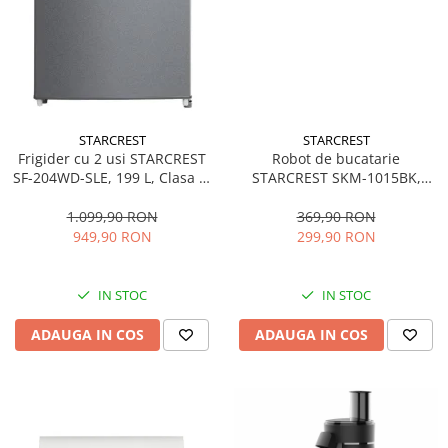
STARCREST
STARCREST
Frigider cu 2 usi STARCREST
Robot de bucatarie
SF-204WD-SLE, 199 L, Clasa E,
STARCREST SKM-1015BK,
Dozator Apa, Iluminare LED,
1500 W, Bol 4.5 L Inox, 5
Termostat Ajustabil, Usi
Accesorii, 10 Viteze + Pulse,
1.099,90 RON
369,90 RON
reversibile, H 143 cm, Argintiu
Negru
949,90 RON
299,90 RON
IN STOC
IN STOC
ADAUGA IN COS
ADAUGA IN COS