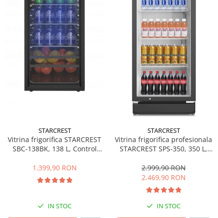
Side by side
Cuptoare cu microunde
Cuptoare cu microunde
Hote
Hote de bucatarie
Incorporabile
Aparate frigorifice incorporabile
Cuptoare cu microunde
incorporabile
Hote incorporabile
STARCREST
STARCREST
Plite incorporabile
Vitrina frigorifica STARCREST
Vitrina frigorifica profesionala
Masini spalat vase
SBC-138BK, 138 L, Control
STARCREST SPS-350, 350 L,
temperatura, Usa sticla, H 125
Termostat reglabil, Iluminare
Masini de spalat vase incorporabile
cm, Negru
LED, H 194.5 cm, Negru
1.399,90 RON
2.999,90 RON
Plite
2.469,90 RON
Incorporabile
Plite standard
IN STOC
IN STOC
Vitrine frigorifice