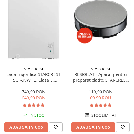
STARCREST
STARCREST
Lada frigorifica STARCREST
RESIGILAT - Aparat pentru
SCF-99WHE, Clasa E,
preparat clatite STARCREST
Capacitate 99L, Sistem
SCM-3212, 1200W, Placa cu
convertibil - functie frigider,
invelis ceramic antiaderent,
749,90 RON
119,90 RON
Termostat reglabil, Alb
30 cm, Inox / Negru
649,90 RON
69,90 RON
IN STOC
STOC LIMITAT
ADAUGA IN COS
ADAUGA IN COS