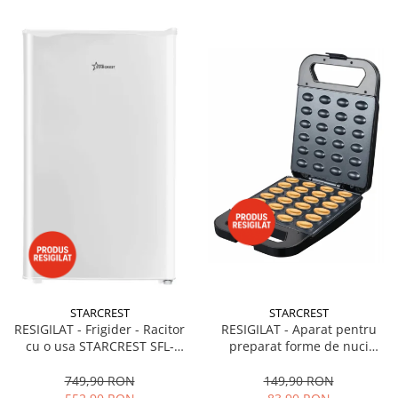
STARCREST
STARCREST
RESIGILAT - Frigider - Racitor
RESIGILAT - Aparat pentru
cu o usa STARCREST SFL-
preparat forme de nuci
92WHE, Clasa E, Capacitate
STARCREST SNM-4024BX, 24
92L, Iluminare interioara,H 83
forme, 1400W, Indicator
749,90 RON
149,90 RON
cm, Alb
luminos, Placi antiaderente,