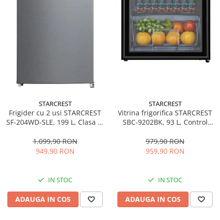
STARCREST
STARCREST
Frigider cu 2 usi STARCREST
Vitrina frigorifica STARCREST
SF-204WD-SLE, 199 L, Clasa E,
SBC-9202BK, 93 L, Control
Dozator Apa, Iluminare LED,
temperatura, Usa sticla, H
Termostat Ajustabil, Usi
83.2 cm, Negru
1.099,90 RON
979,90 RON
reversibile, H 143 cm, Argintiu
949,90 RON
959,90 RON
IN STOC
IN STOC
ADAUGA IN COS
ADAUGA IN COS