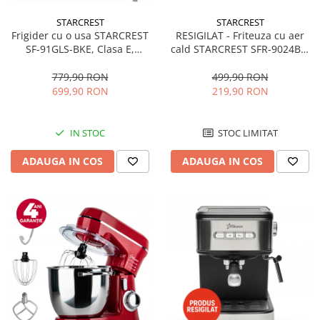
STARCREST
STARCREST
RESIGILAT - Friteuza cu aer
Frigider cu o usa STARCREST
cald STARCREST SFR-9024BK,
SF-91GLS-BKE, Clasa E,
2400 W, Cos Dublu, 9 litri,
Capacitate 91L, Iluminare
Termostat 80 - 200 °C, 12
interioara, H 83 cm, Sticla
499,90 RON
779,90 RON
programe, Negru
Neagra
219,90 RON
699,90 RON
STOC LIMITAT
IN STOC
ADAUGA IN COS
ADAUGA IN COS