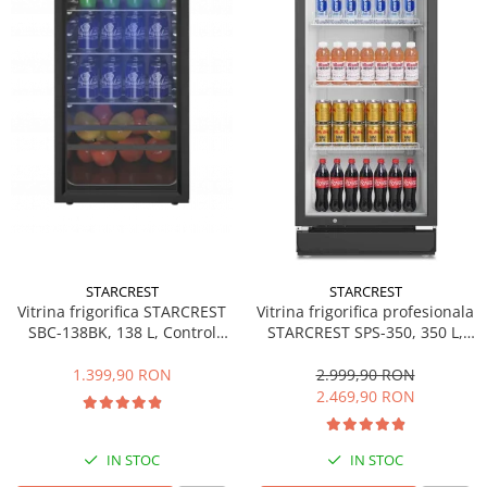
Side by side
Cuptoare cu microunde
Cuptoare cu microunde
Hote
Hote de bucatarie
Incorporabile
Aparate frigorifice incorporabile
Cuptoare cu microunde
incorporabile
Hote incorporabile
STARCREST
STARCREST
Plite incorporabile
Vitrina frigorifica STARCREST
Vitrina frigorifica profesionala
Masini spalat vase
SBC-138BK, 138 L, Control
STARCREST SPS-350, 350 L,
temperatura, Usa sticla, H 125
Termostat reglabil, Iluminare
Masini de spalat vase incorporabile
cm, Negru
LED, H 194.5 cm, Negru
1.399,90 RON
2.999,90 RON
Plite
2.469,90 RON
Incorporabile
Plite standard
IN STOC
IN STOC
Vitrine frigorifice