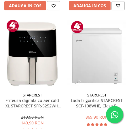
ADAUGA IN COS
ADAUGA IN COS
STARCREST
STARCREST
Friteuza digitala cu aer cald
Lada frigorifica STARCREST
XL STARCREST SFR-5252WH,
SCF-198WHE, Clasa E,
1450 W, 5 Litri, Termostat 80 -
Capacitate 198L, Sistem
200 °C, 8 programe
convertibil - functie frigider,
219,90 RON
869,90 RON
predefinite, Alb
Termostat reglabil, Alb
149,90 RON