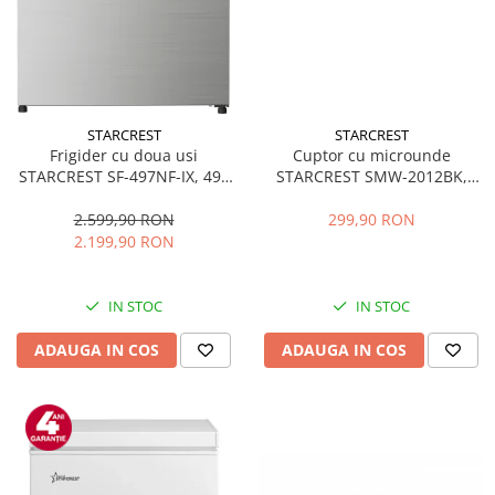
STARCREST
STARCREST
Frigider cu doua usi
Cuptor cu microunde
STARCREST SF-497NF-IX, 497
STARCREST SMW-2012BK,
L, Full NoFrost, Compresor
700W, Capacitate 20 L, Control
Inverter, Clasa E, Display,
mecanic, 6 Trepte de putere,
2.599,90 RON
299,90 RON
Functie super racire, Blocare
Negru
2.199,90 RON
acces copii, H 175 cm, Inox
IN STOC
IN STOC
ADAUGA IN COS
ADAUGA IN COS