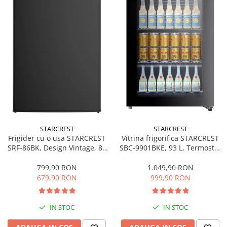
Bucatarie & Servire
Cutite & seturi
Iluminat & electrice
Prelungitoare
Sport & Activitati in aer liber
Cutii frigorifice
Climatizare & incalzire
Accesorii aparate climatizare
Aeroterme
STARCREST
STARCREST
Frigider cu o usa STARCREST
Vitrina frigorifica STARCREST
Aparate de spalat cu presiune
SRF-86BK, Design Vintage, 85
SBC-9901BKE, 93 L, Termostat
l, Clasa E, Iluminare
reglabil, Iluminare LED, Usa
Calorifere electrice
interioara, H 84 cm, Negru
sticla, H 84.5 cm, Negru
799,90 RON
1.049,90 RON
Climatizare
679,90 RON
999,90 RON
Purificatoare
Ingrijire personala
IN STOC
IN STOC
Aparate & Accesorii ingrijire