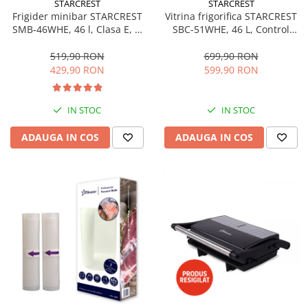
STARCREST
STARCREST
Aspiratoare
Frigider minibar STARCREST
Vitrina frigorifica STARCREST
SMB-46WHE, 46 l, Clasa E, H
SBC-51WHE, 46 L, Control
Mopuri electrice cu abur
49.5 cm, Alb
temperatura, Usa sticla, H
Ingrijire personala
48.8 cm, Alb
519,90 RON
699,90 RON
429,90 RON
599,90 RON
Cantare corporale
Ingrijire tesaturi
Statii de calcat
IN STOC
IN STOC
Masini de cusut
ADAUGA IN COS
ADAUGA IN COS
Ondulatoare
Perii de par electrice
Periute de dinti electrice
Pile electrice
Placi de indreptat parul
Plite
Preparare alimente
Masini de tocat