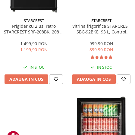
STARCREST
STARCREST
Frigider cu 2 usi retro
Vitrina frigorifica STARCREST
STARCREST SRF-208BK, 208 L,
SBC-92BKE, 93 L, Control
Clasa E, Design Vintage,
temperatura, Usa sticla, H
Iluminare LED, Termostat
83.2 cm, Negru
1.499,90 RON
999,90 RON
Reglabil, H 147 cm, Negru
1.199,90 RON
899,90 RON
IN STOC
IN STOC
ADAUGA IN COS
ADAUGA IN COS