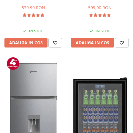
Capacitate 66 L, H 63 cm, Alb
83L, Iluminare interioara,
Compartiment gheata, H 85
579,90 RON
599,90 RON
cm, Alb
IN STOC
IN STOC
ADAUGA IN COS
ADAUGA IN COS