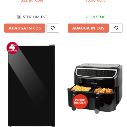
552,90 RON
83,90 RON
Negru/Inox
STOC LIMITAT
IN STOC
ADAUGA IN COS
ADAUGA IN COS