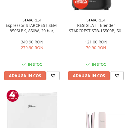
STARCREST
STARCREST
Espressor STARCREST SEM-
RESIGILAT - Blender
850SLBK, 850W, 20 bar,
STARCREST STB-15500B, 500
rezervor detasabil 1.5L,
W, 1.5 l, 2 viteze + functie
dispozitiv spumare, filtru
Pulse, Negru
349,90 RON
121,00 RON
dublu din inox, Negru/Inox
279,90 RON
70,90 RON
IN STOC
IN STOC
ADAUGA IN COS
ADAUGA IN COS