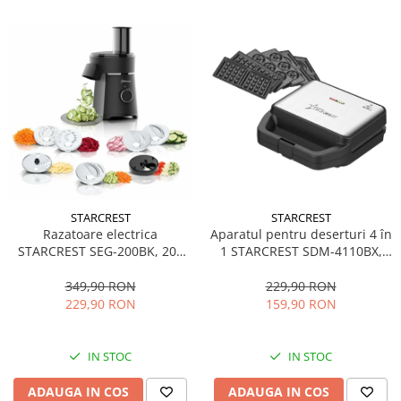
STARCREST
STARCREST
Aparatul pentru deserturi 4 în
Razatoare electrica
1 STARCREST SDM-4110BX,
STARCREST SEG-200BK, 200
800W, placi detasabile cu
W, 7 moduri de taiere, Negru
invelis ceramic pentru vafe,
229,90 RON
349,90 RON
nuci, gogosi si smile
159,90 RON
229,90 RON
sandwich, negru
IN STOC
IN STOC
ADAUGA IN COS
ADAUGA IN COS