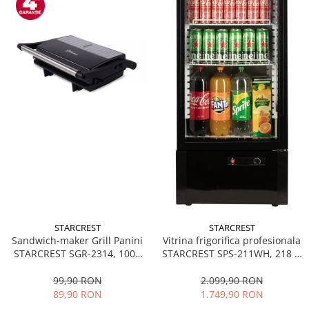
STARCREST
STARCREST
Sandwich-maker Grill Panini
Vitrina frigorifica profesionala
STARCREST SGR-2314, 1000
STARCREST SPS-211WH, 218 L,
W, Placi nonaderente,
Termostat reglabil, Iluminare
Deschidere 180°, Suprafata
LED, H 141 cm, Negru
99,90 RON
2.099,90 RON
de gatire 23 x 14 cm, Negru
89,90 RON
1.749,90 RON