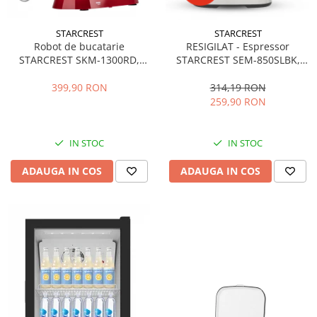
STARCREST
STARCREST
Robot de bucatarie
RESIGILAT - Espressor
STARCREST SKM-1300RD,
STARCREST SEM-850SLBK,
1300W, Bol 5.2 L Inox, 4
850W, 20 bar, rezervor
Accesorii, 10 Viteze + Pulse,
detasabil 1.5L, dispozitiv
399,90 RON
314,19 RON
Angrenaje metalice, Rosu
spumare, filtru dublu din
259,90 RON
inox, Negru/Inox
IN STOC
IN STOC
ADAUGA IN COS
ADAUGA IN COS