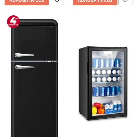
ADAUGA IN COS
ADAUGA IN COS
personala
Uscatoare de par
Obiecte sanitare
Accesorii
Alte obiecte sanitare
Resigilate