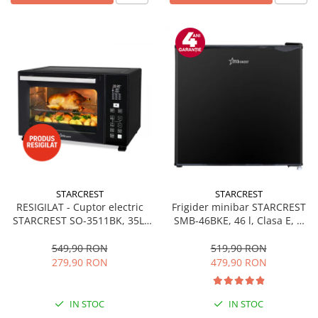
STARCREST
STARCREST
RESIGILAT - Cuptor electric
Frigider minibar STARCREST
STARCREST SO-3511BK, 35L,
SMB-46BKE, 46 l, Clasa E, H
1500W, Rotisor, Convectie, 12
49.5 cm, Negru
Programe predefinite,
549,90 RON
519,90 RON
Interfata digitala, Negru
279,90 RON
479,90 RON
IN STOC
IN STOC