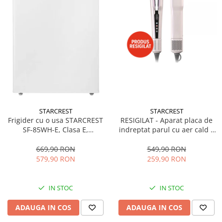
STARCREST
STARCREST
Frigider cu o usa STARCREST
RESIGILAT - Aparat placa de
SF-85WH-E, Clasa E,
indreptat parul cu aer cald 2
Capacitate 85L, Iluminare
in 1 STARCREST SHS-1300PK,
interioara, Compartiment
1300 W, Uscare si indreptare,
669,90 RON
549,90 RON
gheata, H 82 cm, Alb
Afisaj LCD, Tehnologie cu ioni
579,90 RON
259,90 RON
negativi, 5 Moduri de
temperatura, 3 Viteze, Roz
IN STOC
IN STOC
ADAUGA IN COS
ADAUGA IN COS