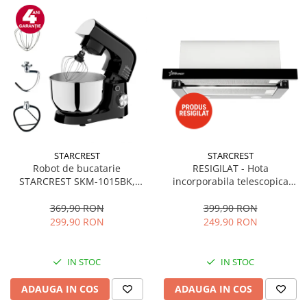
STARCREST
STARCREST
Robot de bucatarie
RESIGILAT - Hota
STARCREST SKM-1015BK,
incorporabila telescopica
1500 W, Bol 4.5 L Inox, 5
STARCREST STH-550BK,
Accesorii, 10 Viteze + Pulse,
Putere de absorbtie 550 m3/h,
369,90 RON
399,90 RON
Negru
1 Motor, 2 Trepte putere, 60
299,90 RON
249,90 RON
cm, Negru
IN STOC
IN STOC
ADAUGA IN COS
ADAUGA IN COS