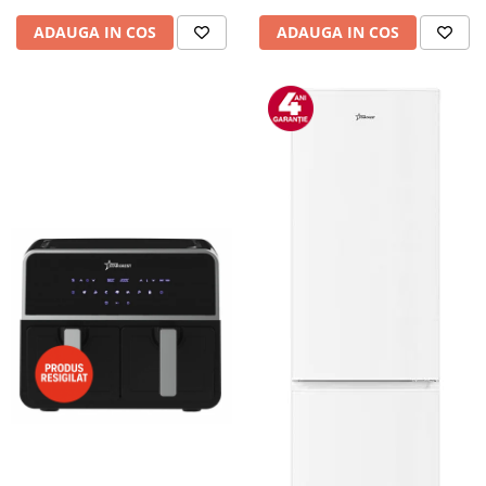
Camere auto
ADAUGA IN COS
ADAUGA IN COS
Baterii
Baterii portabile
Boxe portabile
Camere video & sport
Camere video sport
Caști
Console & Jocuri
Accesorii console & PC
Birouri gaming
Console Hardware
Ochelari VR Gaming
Scaune gaming
Console Jocuri
Home Cinema & Audio