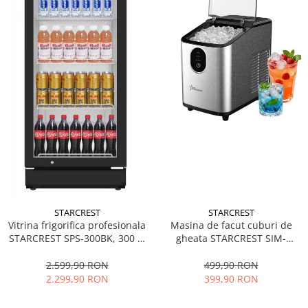
STARCREST
STARCREST
Vitrina frigorifica profesionala
Masina de facut cuburi de
STARCREST SPS-300BK, 300 L,
gheata STARCREST SIM-
Termostat reglabil, Iluminare
1125IX, Capacitate 11-
LED, H 169.5 cm, Negru
12Kg/24h, Cos gheata
2.599,90 RON
499,90 RON
detasabil, Rezervor apa 0.8 l,
2.299,90 RON
399,90 RON
Inox