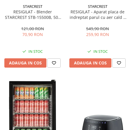
STARCREST
STARCREST
RESIGILAT - Blender
RESIGILAT - Aparat placa de
STARCREST STB-15500B, 500
indreptat parul cu aer cald 2
W, 1.5 l, 2 viteze + functie
in 1 STARCREST SHS-1300PK,
Pulse, Negru
1300 W, Uscare si indreptare,
121,00 RON
549,90 RON
Afisaj LCD, Tehnologie cu ioni
70,90 RON
259,90 RON
negativi, 5 Moduri de
temperatura, 3 Viteze, Roz
IN STOC
IN STOC
ADAUGA IN COS
ADAUGA IN COS