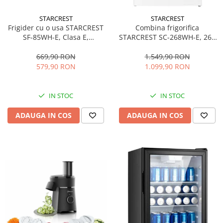
STARCREST
STARCREST
Frigider cu o usa STARCREST
Combina frigorifica
SF-85WH-E, Clasa E,
STARCREST SC-268WH-E, 268
Capacitate 85L, Iluminare
L, Clasa E, Less Frost,
interioara, Compartiment
Termostat reglabil, Iluminare
669,90 RON
1.549,90 RON
gheata, H 82 cm, Alb
LED, Picioare ajustabile, Usi
579,90 RON
1.099,90 RON
reversibile, H 178 cm, Alb
IN STOC
IN STOC
ADAUGA IN COS
ADAUGA IN COS