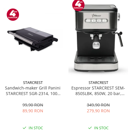
STARCREST
STARCREST
Sandwich-maker Grill Panini
Espressor STARCREST SEM-
STARCREST SGR-2314, 1000
850SLBK, 850W, 20 bar,
W, Placi nonaderente,
rezervor detasabil 1.5L,
Deschidere 180°, Suprafata
dispozitiv spumare, filtru
99,90 RON
349,90 RON
de gatire 23 x 14 cm, Negru
dublu din inox, Negru/Inox
89,90 RON
279,90 RON
IN STOC
IN STOC