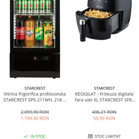
STARCREST
STARCREST
Vitrina frigorifica profesionala
RESIGILAT - Friteuza digitala
STARCREST SPS-211WH, 218 L,
fara ulei XL STARCREST SFR-
Termostat reglabil, Iluminare
3500, 1500 W, Cos 3.5 litri,
LED, H 141 cm, Negru
Termostat 80 - 200 °C, 8
2.099,90 RON
436,21 RON
programe predefinite, Negru
1.749,90 RON
59,90 RON
IN STOC
STOC LIMITAT