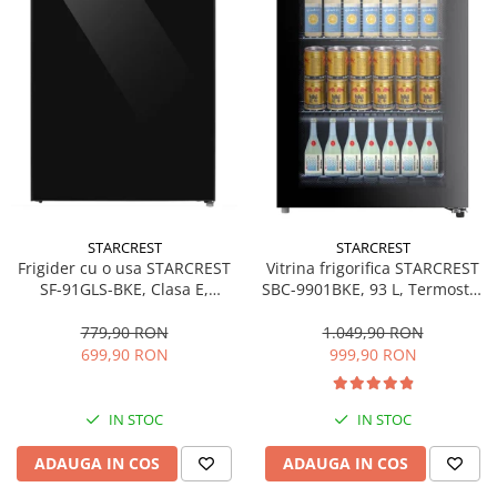
STARCREST
STARCREST
Frigider cu o usa STARCREST
Vitrina frigorifica STARCREST
SF-91GLS-BKE, Clasa E,
SBC-9901BKE, 93 L, Termostat
Capacitate 91L, Iluminare
reglabil, Iluminare LED, Usa
interioara, H 83 cm, Sticla
sticla, H 84.5 cm, Negru
779,90 RON
1.049,90 RON
Neagra
699,90 RON
999,90 RON
IN STOC
IN STOC
ADAUGA IN COS
ADAUGA IN COS