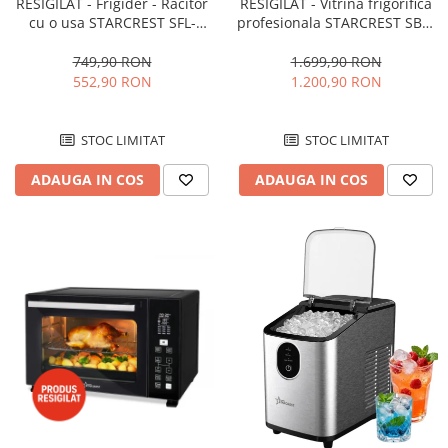
RESIGILAT - Frigider - Racitor
RESIGILAT - Vitrina frigorifica
cu o usa STARCREST SFL-
profesionala STARCREST SBC-
92WHE, Clasa E, Capacitate
160BK, 141 L, Termostat
92L, Iluminare interioara,H 83
reglabil, Iluminare LED, H 104
749,90 RON
1.699,90 RON
cm, Alb
cm, Negru
552,90 RON
1.200,90 RON
STOC LIMITAT
STOC LIMITAT
ADAUGA IN COS
ADAUGA IN COS