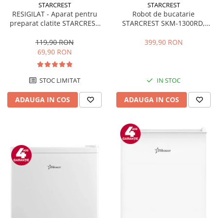
STARCREST
STARCREST
RESIGILAT - Aparat pentru
Robot de bucatarie
preparat clatite STARCREST
STARCREST SKM-1300RD,
SCM-3212, 1200W, Placa cu
1300W, Bol 5.2 L Inox, 4
invelis ceramic antiaderent,
Accesorii, 10 Viteze + Pulse,
119,90 RON
399,90 RON
30 cm, Inox / Negru
Angrenaje metalice, Rosu
69,90 RON
STOC LIMITAT
IN STOC
ADAUGA IN COS
ADAUGA IN COS