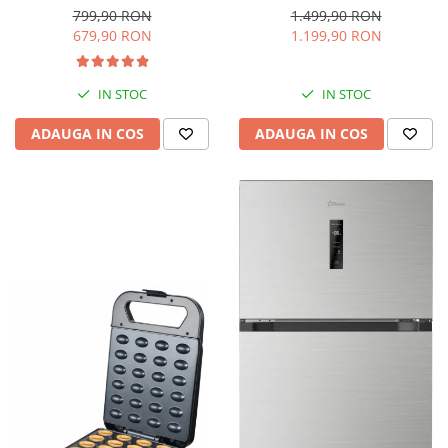
interioara, H 84 cm, Negru
Iluminare LED, Termostat
799,90 RON
1.499,90 RON
Reglabil, H 147 cm, Negru
679,90 RON
1.199,90 RON
IN STOC
IN STOC
ADAUGA IN COS
ADAUGA IN COS