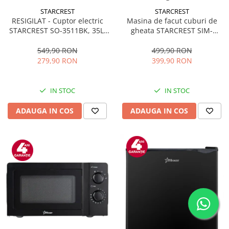
STARCREST
STARCREST
RESIGILAT - Cuptor electric
Masina de facut cuburi de
STARCREST SO-3511BK, 35L,
gheata STARCREST SIM-
1500W, Rotisor, Convectie, 12
1125IX, Capacitate 11-
Programe predefinite,
12Kg/24h, Cos gheata
549,90 RON
499,90 RON
Interfata digitala, Negru
detasabil, Rezervor apa 0.8 l,
279,90 RON
399,90 RON
Inox
IN STOC
IN STOC
ADAUGA IN COS
ADAUGA IN COS