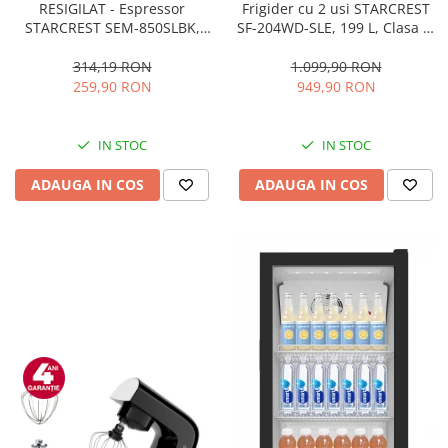
RESIGILAT - Espressor
Frigider cu 2 usi STARCREST
STARCREST SEM-850SLBK,
SF-204WD-SLE, 199 L, Clasa E,
850W, 20 bar, rezervor
Dozator Apa, Iluminare LED,
detasabil 1.5L, dispozitiv
Termostat Ajustabil, Usi
314,19 RON
1.099,90 RON
spumare, filtru dublu din
reversibile, H 143 cm, Argintiu
259,90 RON
949,90 RON
inox, Negru/Inox
IN STOC
IN STOC
ADAUGA IN COS
ADAUGA IN COS