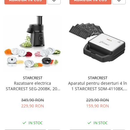
STARCREST
STARCREST
Aparatul pentru deserturi 4 în
Razatoare electrica
1 STARCREST SDM-4110BX,
STARCREST SEG-200BK, 200
800W, placi detasabile cu
W, 7 moduri de taiere, Negru
invelis ceramic pentru vafe,
229,90 RON
349,90 RON
nuci, gogosi si smile
159,90 RON
229,90 RON
sandwich, negru
IN STOC
IN STOC