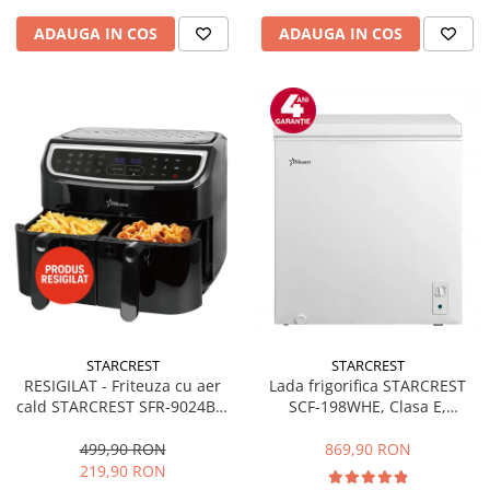
ADAUGA IN COS
ADAUGA IN COS
STARCREST
STARCREST
RESIGILAT - Friteuza cu aer
Lada frigorifica STARCREST
cald STARCREST SFR-9024BK,
SCF-198WHE, Clasa E,
2400 W, Cos Dublu, 9 litri,
Capacitate 198L, Sistem
Termostat 80 - 200 °C, 12
convertibil - functie frigider,
499,90 RON
869,90 RON
programe, Negru
Termostat reglabil, Alb
219,90 RON