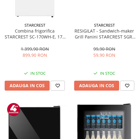
STARCREST
STARCREST
Combina frigorifica
RESIGILAT - Sandwich-maker
STARCREST SC-170WH-E, 170
Grill Panini STARCREST SGR-
L, Clasa E, Less Frost,
2314, 1000 W, Placi
Termostat reglabil, Iluminare
nonaderente, Deschidere
1.399,90 RON
99,90 RON
LED, Picioare ajustabile, Usi
180°, Suprafata de gatire 23 x
899,90 RON
59,90 RON
reversibile, H 151.8 cm, Alb
14 cm, Negru
IN STOC
IN STOC
ADAUGA IN COS
ADAUGA IN COS