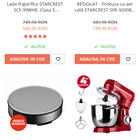
RESIGILAT - Friteuza cu aer
Lada frigorifica STARCREST
cald STARCREST SFR-9200BK,
SCF-99WHE, Clasa E,
1800 W, Cos Dublu, 9 litri,
Capacitate 99L, Sistem
Termostat 80 - 200 °C, 8
convertibil - functie frigider,
349,90 RON
749,90 RON
programe predefinite, Negru
Termostat reglabil, Alb
199,90 RON
649,90 RON
IN STOC
IN STOC
ADAUGA IN COS
ADAUGA IN COS