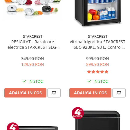
STARCREST
STARCREST
RESIGILAT - Razatoare
Vitrina frigorifica STARCREST
electrica STARCREST SEG-
SBC-92BKE, 93 L, Control
200BK, 200 W, 7 moduri de
temperatura, Usa sticla, H
taiere, Negru
83.2 cm, Negru
349,90 RON
999,90 RON
129,90 RON
899,90 RON
IN STOC
IN STOC
ADAUGA IN COS
ADAUGA IN COS