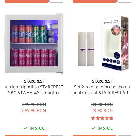
STARCREST
STARCREST
Vitrina frigorifica STARCREST
Set 2 role folie profesionala
SBC-51WHE, 46 L, Control
pentru vidat STARCREST VRL-
temperatura, Usa sticla, H
2850, 28 x 500 cm, rezistente,
48.8 cm, Alb
reutilizabile, sous vide,
699,90 RON
39,90 RON
lavabile in masina de spalat,
599,90 RON
29,90 RON
fara BPA, transparent
IN STOC
IN STOC