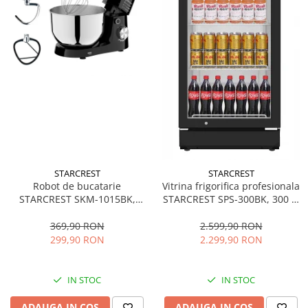
STARCREST
STARCREST
Robot de bucatarie
Vitrina frigorifica profesionala
STARCREST SKM-1015BK,
STARCREST SPS-300BK, 300 L,
1500 W, Bol 4.5 L Inox, 5
Termostat reglabil, Iluminare
Accesorii, 10 Viteze + Pulse,
LED, H 169.5 cm, Negru
369,90 RON
2.599,90 RON
Negru
299,90 RON
2.299,90 RON
IN STOC
IN STOC
ADAUGA IN COS
ADAUGA IN COS