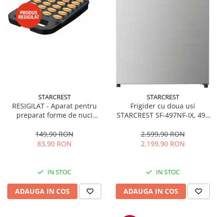
STARCREST
STARCREST
RESIGILAT - Aparat pentru
Frigider cu doua usi
preparat forme de nuci
STARCREST SF-497NF-IX, 497
STARCREST SNM-4024BX, 24
L, Full NoFrost, Compresor
forme, 1400W, Indicator
Inverter, Clasa E, Display,
149,90 RON
2.599,90 RON
luminos, Placi antiaderente,
Functie super racire, Blocare
83,90 RON
2.199,90 RON
Negru/Inox
acces copii, H 175 cm, Inox
IN STOC
IN STOC
ADAUGA IN COS
ADAUGA IN COS