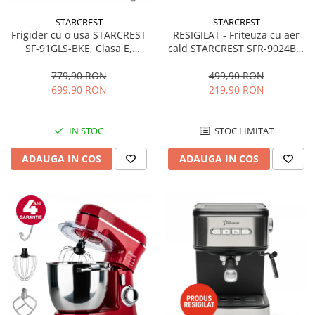
STARCREST
STARCREST
RESIGILAT - Friteuza cu aer
Frigider cu o usa STARCREST
cald STARCREST SFR-9024BK,
SF-91GLS-BKE, Clasa E,
2400 W, Cos Dublu, 9 litri,
Capacitate 91L, Iluminare
Termostat 80 - 200 °C, 12
interioara, H 83 cm, Sticla
499,90 RON
779,90 RON
programe, Negru
Neagra
219,90 RON
699,90 RON
STOC LIMITAT
IN STOC
ADAUGA IN COS
ADAUGA IN COS