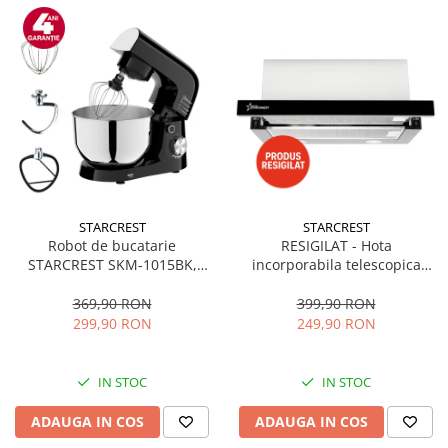
STARCREST
STARCREST
Robot de bucatarie
RESIGILAT - Hota
STARCREST SKM-1015BK,
incorporabila telescopica
1500 W, Bol 4.5 L Inox, 5
STARCREST STH-550BK,
Accesorii, 10 Viteze + Pulse,
Putere de absorbtie 550 m3/h,
369,90 RON
399,90 RON
Negru
1 Motor, 2 Trepte putere, 60
299,90 RON
249,90 RON
cm, Negru
IN STOC
IN STOC
ADAUGA IN COS
ADAUGA IN COS