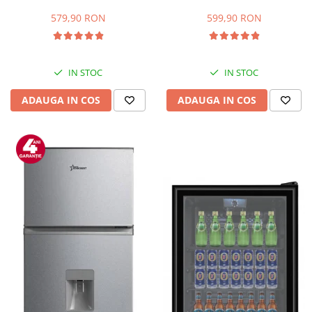
Capacitate 66 L, H 63 cm, Alb
83L, Iluminare interioara,
Compartiment gheata, H 85
579,90 RON
599,90 RON
cm, Alb
IN STOC
IN STOC
ADAUGA IN COS
ADAUGA IN COS