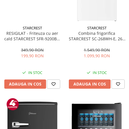
STARCREST
STARCREST
RESIGILAT - Friteuza cu aer
Combina frigorifica
cald STARCREST SFR-9200BK,
STARCREST SC-268WH-E, 268
1800 W, Cos Dublu, 9 litri,
L, Clasa E, Less Frost,
Termostat 80 - 200 °C, 8
Termostat reglabil, Iluminare
349,90 RON
1.549,90 RON
programe predefinite, Negru
LED, Picioare ajustabile, Usi
199,90 RON
1.099,90 RON
reversibile, H 178 cm, Alb
IN STOC
IN STOC
ADAUGA IN COS
ADAUGA IN COS