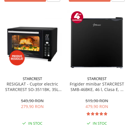
STARCREST
STARCREST
RESIGILAT - Cuptor electric
Frigider minibar STARCREST
STARCREST SO-3511BK, 35L,
SMB-46BKE, 46 l, Clasa E, H
1500W, Rotisor, Convectie, 12
49.5 cm, Negru
Programe predefinite,
549,90 RON
519,90 RON
Interfata digitala, Negru
279,90 RON
479,90 RON
IN STOC
IN STOC