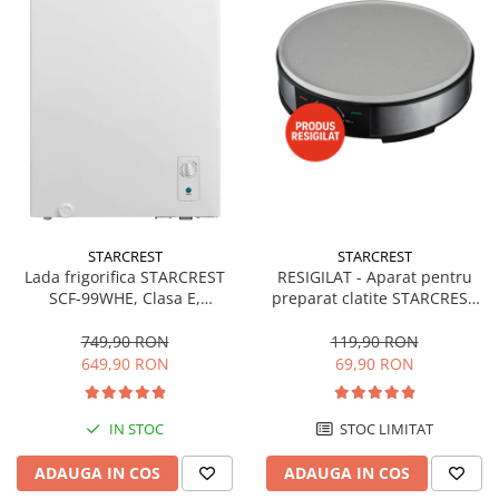
STARCREST
STARCREST
Lada frigorifica STARCREST
RESIGILAT - Aparat pentru
SCF-99WHE, Clasa E,
preparat clatite STARCREST
Capacitate 99L, Sistem
SCM-3212, 1200W, Placa cu
convertibil - functie frigider,
invelis ceramic antiaderent,
749,90 RON
119,90 RON
Termostat reglabil, Alb
30 cm, Inox / Negru
649,90 RON
69,90 RON
IN STOC
STOC LIMITAT
ADAUGA IN COS
ADAUGA IN COS