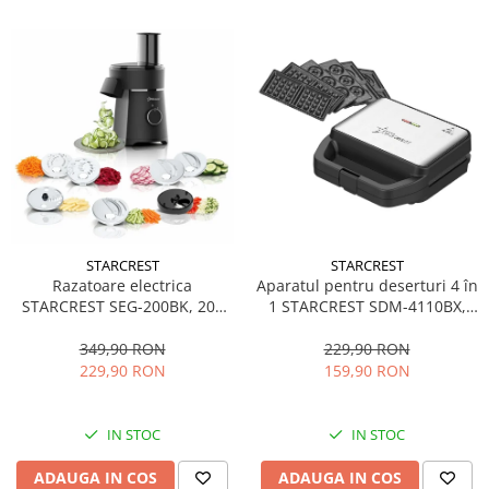
STARCREST
STARCREST
Aparatul pentru deserturi 4 în
Razatoare electrica
1 STARCREST SDM-4110BX,
STARCREST SEG-200BK, 200
800W, placi detasabile cu
W, 7 moduri de taiere, Negru
invelis ceramic pentru vafe,
229,90 RON
349,90 RON
nuci, gogosi si smile
159,90 RON
229,90 RON
sandwich, negru
IN STOC
IN STOC
ADAUGA IN COS
ADAUGA IN COS