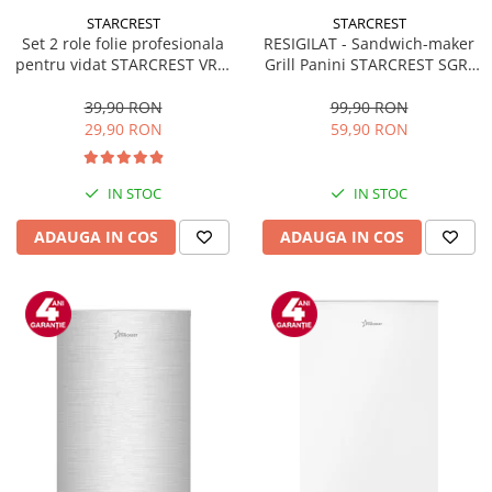
STARCREST
STARCREST
Set 2 role folie profesionala
RESIGILAT - Sandwich-maker
pentru vidat STARCREST VRL-
Grill Panini STARCREST SGR-
2850, 28 x 500 cm, rezistente,
2314, 1000 W, Placi
reutilizabile, sous vide,
nonaderente, Deschidere
39,90 RON
99,90 RON
lavabile in masina de spalat,
180°, Suprafata de gatire 23 x
29,90 RON
59,90 RON
fara BPA, transparent
14 cm, Negru
IN STOC
IN STOC
ADAUGA IN COS
ADAUGA IN COS