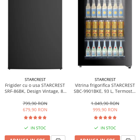
STARCREST
STARCREST
Frigider cu o usa STARCREST
Vitrina frigorifica STARCREST
SRF-86BK, Design Vintage, 85
SBC-9901BKE, 93 L, Termostat
l, Clasa E, Iluminare
reglabil, Iluminare LED, Usa
interioara, H 84 cm, Negru
sticla, H 84.5 cm, Negru
799,90 RON
1.049,90 RON
679,90 RON
999,90 RON
IN STOC
IN STOC