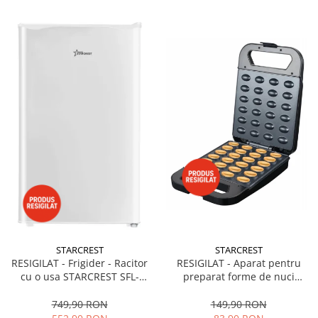
STARCREST
STARCREST
RESIGILAT - Frigider - Racitor
RESIGILAT - Aparat pentru
cu o usa STARCREST SFL-
preparat forme de nuci
92WHE, Clasa E, Capacitate
STARCREST SNM-4024BX, 24
92L, Iluminare interioara,H 83
forme, 1400W, Indicator
749,90 RON
149,90 RON
cm, Alb
luminos, Placi antiaderente,