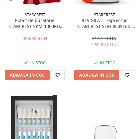
STARCREST
STARCREST
Robot de bucatarie
RESIGILAT - Espressor
STARCREST SKM-1300RD,
STARCREST SEM-850SLBK,
1300W, Bol 5.2 L Inox, 4
850W, 20 bar, rezervor
Accesorii, 10 Viteze + Pulse,
detasabil 1.5L, dispozitiv
399,90 RON
314,19 RON
Angrenaje metalice, Rosu
spumare, filtru dublu din
259,90 RON
inox, Negru/Inox
IN STOC
IN STOC
ADAUGA IN COS
ADAUGA IN COS