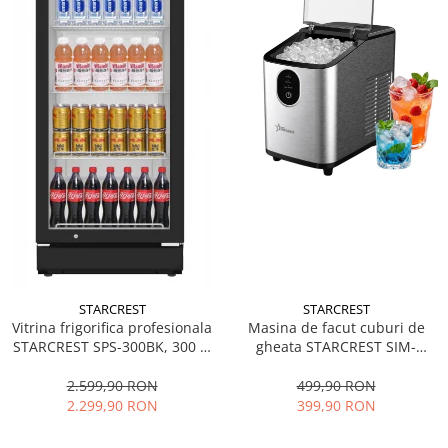
STARCREST
STARCREST
Vitrina frigorifica profesionala
Masina de facut cuburi de
STARCREST SPS-300BK, 300 L,
gheata STARCREST SIM-
Termostat reglabil, Iluminare
1125IX, Capacitate 11-
LED, H 169.5 cm, Negru
12Kg/24h, Cos gheata
2.599,90 RON
499,90 RON
detasabil, Rezervor apa 0.8 l,
2.299,90 RON
399,90 RON
Inox