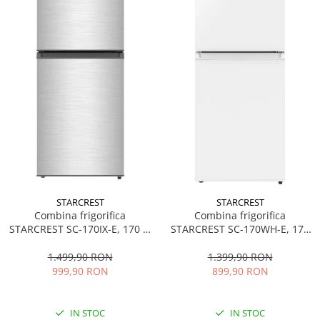
STARCREST
STARCREST
Combina frigorifica
Combina frigorifica
STARCREST SC-170IX-E, 170 L,
STARCREST SC-170WH-E, 170
Clasa E, Less Frost, Termostat
L, Clasa E, Less Frost,
reglabil, Iluminare LED,
Termostat reglabil, Iluminare
1.499,90 RON
1.399,90 RON
Suprafata Inox antiamprenta,
LED, Picioare ajustabile, Usi
999,90 RON
899,90 RON
Picioare ajustabile, Usi
reversibile, H 151.8 cm, Alb
reversibile, H 151.8 cm, Inox
IN STOC
IN STOC