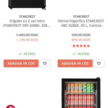
STARCREST
STARCREST
Frigider cu 2 usi retro
Vitrina frigorifica STARCREST
STARCREST SRF-208BK, 208 L,
SBC-92BKE, 93 L, Control
Clasa E, Design Vintage,
temperatura, Usa sticla, H
Iluminare LED, Termostat
83.2 cm, Negru
1.499,90 RON
999,90 RON
Reglabil, H 147 cm, Negru
1.199,90 RON
899,90 RON
IN STOC
IN STOC
ADAUGA IN COS
ADAUGA IN COS