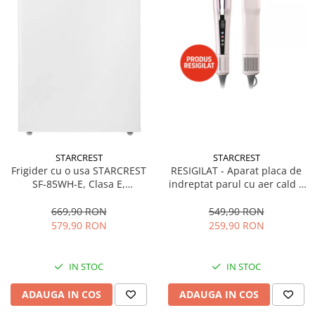
STARCREST
STARCREST
Frigider cu o usa STARCREST
RESIGILAT - Aparat placa de
SF-85WH-E, Clasa E,
indreptat parul cu aer cald 2
Capacitate 85L, Iluminare
in 1 STARCREST SHS-1300PK,
interioara, Compartiment
1300 W, Uscare si indreptare,
669,90 RON
549,90 RON
gheata, H 82 cm, Alb
Afisaj LCD, Tehnologie cu ioni
579,90 RON
259,90 RON
negativi, 5 Moduri de
temperatura, 3 Viteze, Roz
IN STOC
IN STOC
ADAUGA IN COS
ADAUGA IN COS