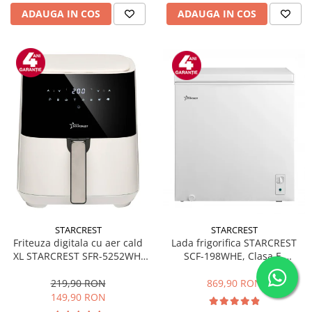
ADAUGA IN COS
ADAUGA IN COS
STARCREST
STARCREST
Friteuza digitala cu aer cald
Lada frigorifica STARCREST
XL STARCREST SFR-5252WH,
SCF-198WHE, Clasa E,
1450 W, 5 Litri, Termostat 80 -
Capacitate 198L, Sistem
200 °C, 8 programe
convertibil - functie frigider,
219,90 RON
869,90 RON
predefinite, Alb
Termostat reglabil, Alb
149,90 RON