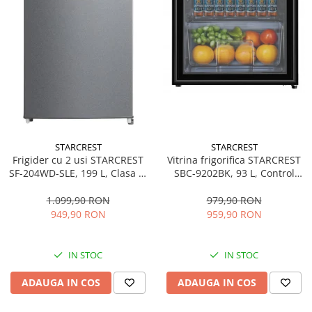
STARCREST
STARCREST
Frigider cu 2 usi STARCREST
Vitrina frigorifica STARCREST
SF-204WD-SLE, 199 L, Clasa E,
SBC-9202BK, 93 L, Control
Dozator Apa, Iluminare LED,
temperatura, Usa sticla, H
Termostat Ajustabil, Usi
83.2 cm, Negru
1.099,90 RON
979,90 RON
reversibile, H 143 cm, Argintiu
949,90 RON
959,90 RON
IN STOC
IN STOC
ADAUGA IN COS
ADAUGA IN COS