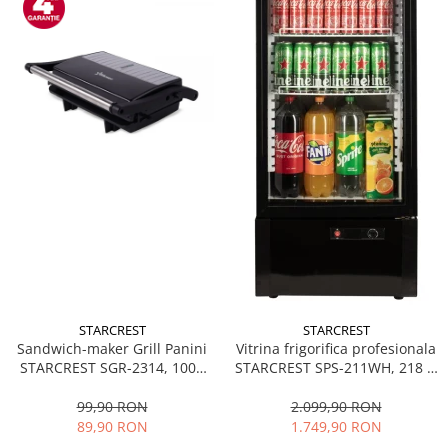
STARCREST
STARCREST
Sandwich-maker Grill Panini
Vitrina frigorifica profesionala
STARCREST SGR-2314, 1000
STARCREST SPS-211WH, 218 L,
W, Placi nonaderente,
Termostat reglabil, Iluminare
Deschidere 180°, Suprafata
LED, H 141 cm, Negru
99,90 RON
2.099,90 RON
de gatire 23 x 14 cm, Negru
89,90 RON
1.749,90 RON