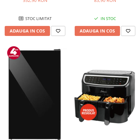
552,90 RON
83,90 RON
Negru/Inox
STOC LIMITAT
IN STOC
ADAUGA IN COS
ADAUGA IN COS