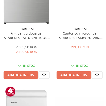
STARCREST
STARCREST
Frigider cu doua usi
Cuptor cu microunde
STARCREST SF-497NF-IX, 497
STARCREST SMW-2012BK,
L, Full NoFrost, Compresor
700W, Capacitate 20 L, Control
Inverter, Clasa E, Display,
mecanic, 6 Trepte de putere,
2.599,90 RON
299,90 RON
Functie super racire, Blocare
Negru
2.199,90 RON
acces copii, H 175 cm, Inox
IN STOC
IN STOC
ADAUGA IN COS
ADAUGA IN COS