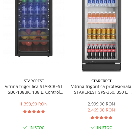
Side by side
Cuptoare cu microunde
Cuptoare cu microunde
Hote
Hote de bucatarie
Incorporabile
Aparate frigorifice incorporabile
Cuptoare cu microunde
incorporabile
Hote incorporabile
STARCREST
STARCREST
Plite incorporabile
Vitrina frigorifica STARCREST
Vitrina frigorifica profesionala
Masini spalat vase
SBC-138BK, 138 L, Control
STARCREST SPS-350, 350 L,
temperatura, Usa sticla, H 125
Termostat reglabil, Iluminare
Masini de spalat vase incorporabile
cm, Negru
LED, H 194.5 cm, Negru
1.399,90 RON
2.999,90 RON
Plite
2.469,90 RON
Incorporabile
Plite standard
IN STOC
IN STOC
Vitrine frigorifice