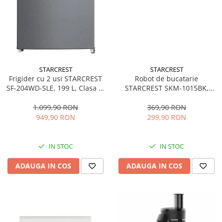
STARCREST
STARCREST
Frigider cu 2 usi STARCREST
Robot de bucatarie
SF-204WD-SLE, 199 L, Clasa E,
STARCREST SKM-1015BK,
Dozator Apa, Iluminare LED,
1500 W, Bol 4.5 L Inox, 5
Termostat Ajustabil, Usi
Accesorii, 10 Viteze + Pulse,
1.099,90 RON
369,90 RON
reversibile, H 143 cm, Argintiu
Negru
949,90 RON
299,90 RON
IN STOC
IN STOC
ADAUGA IN COS
ADAUGA IN COS