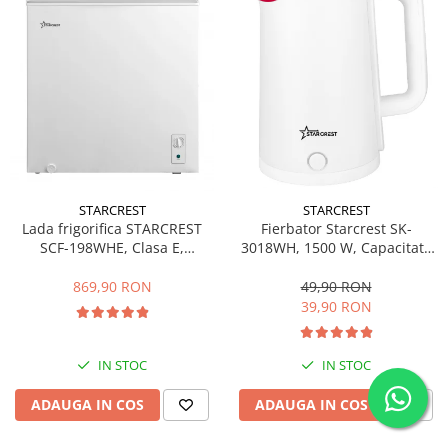
STARCREST
STARCREST
Fierbator Starcrest SK-
Lada frigorifica STARCREST
3018WH, 1500 W, Capacitate
SCF-198WHE, Clasa E,
1.8 L, Oprire automata, Alb
Capacitate 198L, Sistem
convertibil - functie frigider,
49,90 RON
869,90 RON
Termostat reglabil, Alb
39,90 RON
IN STOC
IN STOC
ADAUGA IN COS
ADAUGA IN COS