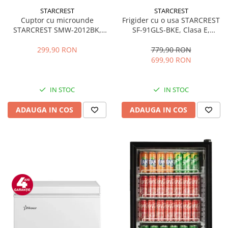
STARCREST
STARCREST
Cuptor cu microunde
Frigider cu o usa STARCREST
STARCREST SMW-2012BK,
SF-91GLS-BKE, Clasa E,
700W, Capacitate 20 L, Control
Capacitate 91L, Iluminare
mecanic, 6 Trepte de putere,
interioara, H 83 cm, Sticla
299,90 RON
779,90 RON
Negru
Neagra
699,90 RON
IN STOC
IN STOC
ADAUGA IN COS
ADAUGA IN COS