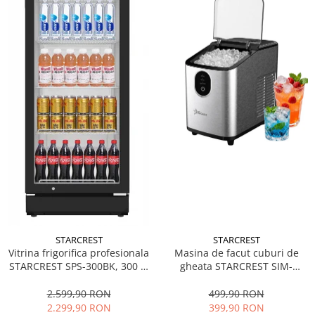
STARCREST
STARCREST
Vitrina frigorifica profesionala
Masina de facut cuburi de
STARCREST SPS-300BK, 300 L,
gheata STARCREST SIM-
Termostat reglabil, Iluminare
1125IX, Capacitate 11-
LED, H 169.5 cm, Negru
12Kg/24h, Cos gheata
2.599,90 RON
499,90 RON
detasabil, Rezervor apa 0.8 l,
2.299,90 RON
399,90 RON