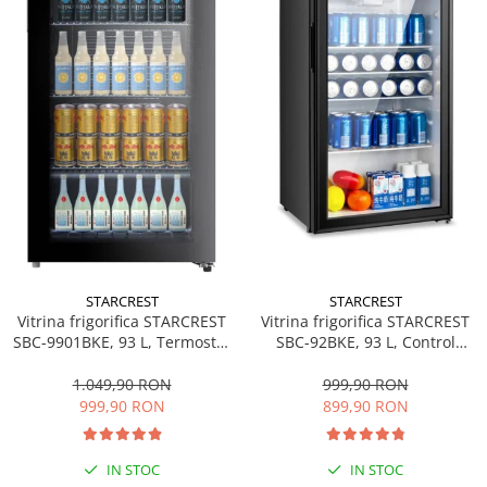
personala
Uscatoare de par
Obiecte sanitare
Accesorii
Alte obiecte sanitare
Resigilate
STARCREST
STARCREST
Vitrina frigorifica STARCREST
Vitrina frigorifica STARCREST
SBC-92BKE, 93 L, Control
SBC-9901BKE, 93 L, Termostat
temperatura, Usa sticla, H
reglabil, Iluminare LED, Usa
83.2 cm, Negru
sticla, H 84.5 cm, Negru
999,90 RON
1.049,90 RON
899,90 RON
999,90 RON
IN STOC
IN STOC