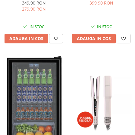
dispozitiv spumare, filtru
Accesorii, 10 Viteze + Pulse,
349,90 RON
399,90 RON
dublu din inox, Negru/Inox
Angrenaje metalice, Rosu
279,90 RON
IN STOC
IN STOC
ADAUGA IN COS
ADAUGA IN COS