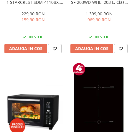
1 STARCREST SDM-4110BX,
SF-203WD-WHE, 203 L, Clasa
800W, placi detasabile cu
E, Dozator Apa, Iluminare LED,
invelis ceramic pentru vafe,
Termostat Ajustabil, Usi
229,90 RON
1.399,90 RON
nuci, gogosi si smile
reversibile, H 145 cm, Alb
159,90 RON
969,90 RON
sandwich, negru
IN STOC
IN STOC
ADAUGA IN COS
ADAUGA IN COS