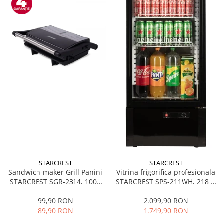
STARCREST
STARCREST
Sandwich-maker Grill Panini
Vitrina frigorifica profesionala
STARCREST SGR-2314, 1000
STARCREST SPS-211WH, 218 L,
W, Placi nonaderente,
Termostat reglabil, Iluminare
Deschidere 180°, Suprafata
LED, H 141 cm, Negru
99,90 RON
2.099,90 RON
de gatire 23 x 14 cm, Negru
89,90 RON
1.749,90 RON