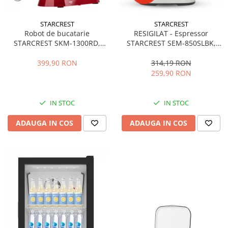
STARCREST
STARCREST
Robot de bucatarie
RESIGILAT - Espressor
STARCREST SKM-1300RD,
STARCREST SEM-850SLBK,
1300W, Bol 5.2 L Inox, 4
850W, 20 bar, rezervor
Accesorii, 10 Viteze + Pulse,
detasabil 1.5L, dispozitiv
399,90 RON
314,19 RON
Angrenaje metalice, Rosu
spumare, filtru dublu din
259,90 RON
inox, Negru/Inox
IN STOC
IN STOC
ADAUGA IN COS
ADAUGA IN COS