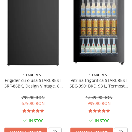
Bucatarie & Servire
Cutite & seturi
Iluminat & electrice
Prelungitoare
Sport & Activitati in aer liber
Cutii frigorifice
Climatizare & incalzire
Accesorii aparate climatizare
Aeroterme
STARCREST
STARCREST
Frigider cu o usa STARCREST
Vitrina frigorifica STARCREST
Aparate de spalat cu presiune
SRF-86BK, Design Vintage, 85
SBC-9901BKE, 93 L, Termostat
l, Clasa E, Iluminare
reglabil, Iluminare LED, Usa
Calorifere electrice
interioara, H 84 cm, Negru
sticla, H 84.5 cm, Negru
799,90 RON
1.049,90 RON
Climatizare
679,90 RON
999,90 RON
Purificatoare
Ingrijire personala
IN STOC
IN STOC
Aparate & Accesorii ingrijire