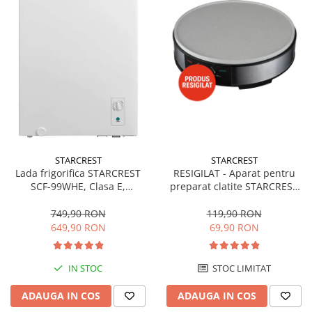
STARCREST
STARCREST
Lada frigorifica STARCREST
RESIGILAT - Aparat pentru
SCF-99WHE, Clasa E,
preparat clatite STARCREST
Capacitate 99L, Sistem
SCM-3212, 1200W, Placa cu
convertibil - functie frigider,
invelis ceramic antiaderent,
749,90 RON
119,90 RON
Termostat reglabil, Alb
30 cm, Inox / Negru
649,90 RON
69,90 RON
IN STOC
STOC LIMITAT
ADAUGA IN COS
ADAUGA IN COS