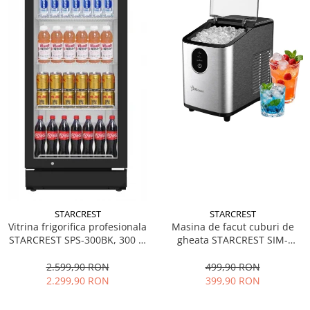
STARCREST
STARCREST
Vitrina frigorifica profesionala
Masina de facut cuburi de
STARCREST SPS-300BK, 300 L,
gheata STARCREST SIM-
Termostat reglabil, Iluminare
1125IX, Capacitate 11-
LED, H 169.5 cm, Negru
12Kg/24h, Cos gheata
2.599,90 RON
499,90 RON
detasabil, Rezervor apa 0.8 l,
2.299,90 RON
399,90 RON
Inox