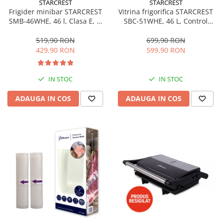
STARCREST
STARCREST
Aspiratoare
Frigider minibar STARCREST
Vitrina frigorifica STARCREST
SMB-46WHE, 46 l, Clasa E, H
SBC-51WHE, 46 L, Control
Mopuri electrice cu abur
49.5 cm, Alb
temperatura, Usa sticla, H
Ingrijire personala
48.8 cm, Alb
519,90 RON
699,90 RON
429,90 RON
599,90 RON
Cantare corporale
Ingrijire tesaturi
Statii de calcat
IN STOC
IN STOC
Masini de cusut
ADAUGA IN COS
ADAUGA IN COS
Ondulatoare
Perii de par electrice
Periute de dinti electrice
Pile electrice
Placi de indreptat parul
Plite
Preparare alimente
Masini de tocat