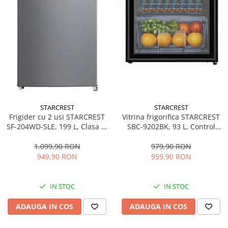
STARCREST
STARCREST
Frigider cu 2 usi STARCREST
Vitrina frigorifica STARCREST
SF-204WD-SLE, 199 L, Clasa E,
SBC-9202BK, 93 L, Control
Dozator Apa, Iluminare LED,
temperatura, Usa sticla, H
Termostat Ajustabil, Usi
83.2 cm, Negru
1.099,90 RON
979,90 RON
reversibile, H 143 cm, Argintiu
949,90 RON
959,90 RON
IN STOC
IN STOC
ADAUGA IN COS
ADAUGA IN COS