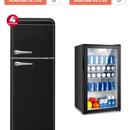
ADAUGA IN COS
ADAUGA IN COS
personala
Uscatoare de par
Obiecte sanitare
Accesorii
Alte obiecte sanitare
Resigilate