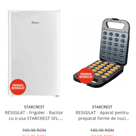
STARCREST
STARCREST
RESIGILAT - Frigider - Racitor
RESIGILAT - Aparat pentru
cu o usa STARCREST SFL-
preparat forme de nuci
92WHE, Clasa E, Capacitate
STARCREST SNM-4024BX, 24
92L, Iluminare interioara,H 83
forme, 1400W, Indicator
749,90 RON
149,90 RON
cm, Alb
luminos, Placi antiaderente,