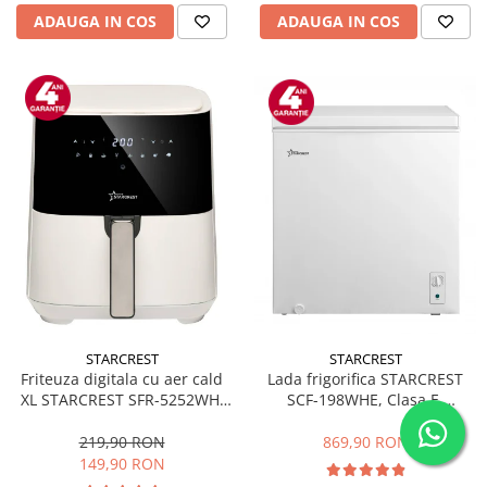
ADAUGA IN COS
ADAUGA IN COS
STARCREST
STARCREST
Friteuza digitala cu aer cald
Lada frigorifica STARCREST
XL STARCREST SFR-5252WH,
SCF-198WHE, Clasa E,
1450 W, 5 Litri, Termostat 80 -
Capacitate 198L, Sistem
200 °C, 8 programe
convertibil - functie frigider,
219,90 RON
869,90 RON
predefinite, Alb
Termostat reglabil, Alb
149,90 RON