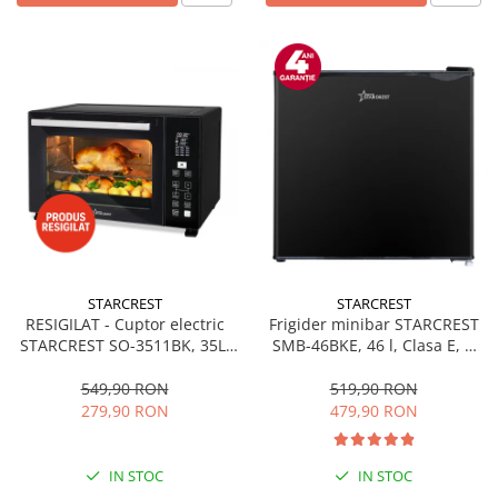
STARCREST
STARCREST
RESIGILAT - Cuptor electric
Frigider minibar STARCREST
STARCREST SO-3511BK, 35L,
SMB-46BKE, 46 l, Clasa E, H
1500W, Rotisor, Convectie, 12
49.5 cm, Negru
Programe predefinite,
549,90 RON
519,90 RON
Interfata digitala, Negru
279,90 RON
479,90 RON
IN STOC
IN STOC