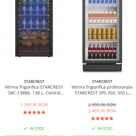
Side by side
Cuptoare cu microunde
Cuptoare cu microunde
Hote
Hote de bucatarie
Incorporabile
Aparate frigorifice incorporabile
Cuptoare cu microunde
incorporabile
Hote incorporabile
STARCREST
STARCREST
Plite incorporabile
Vitrina frigorifica STARCREST
Vitrina frigorifica profesionala
Masini spalat vase
SBC-138BK, 138 L, Control
STARCREST SPS-350, 350 L,
temperatura, Usa sticla, H 125
Termostat reglabil, Iluminare
Masini de spalat vase incorporabile
cm, Negru
LED, H 194.5 cm, Negru
1.399,90 RON
2.999,90 RON
Plite
2.469,90 RON
Incorporabile
Plite standard
IN STOC
IN STOC
Vitrine frigorifice