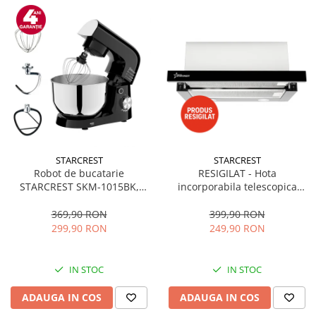
STARCREST
STARCREST
Robot de bucatarie
RESIGILAT - Hota
STARCREST SKM-1015BK,
incorporabila telescopica
1500 W, Bol 4.5 L Inox, 5
STARCREST STH-550BK,
Accesorii, 10 Viteze + Pulse,
Putere de absorbtie 550 m3/h,
369,90 RON
399,90 RON
Negru
1 Motor, 2 Trepte putere, 60
299,90 RON
249,90 RON
cm, Negru
IN STOC
IN STOC
ADAUGA IN COS
ADAUGA IN COS