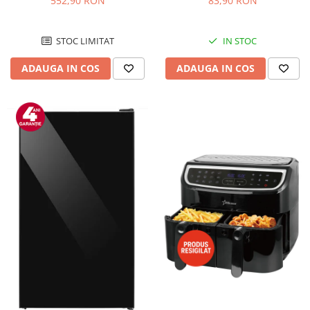
552,90 RON
83,90 RON
Negru/Inox
STOC LIMITAT
IN STOC
ADAUGA IN COS
ADAUGA IN COS