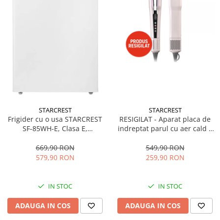
STARCREST
STARCREST
Frigider cu o usa STARCREST
RESIGILAT - Aparat placa de
SF-85WH-E, Clasa E,
indreptat parul cu aer cald 2
Capacitate 85L, Iluminare
in 1 STARCREST SHS-1300PK,
interioara, Compartiment
1300 W, Uscare si indreptare,
669,90 RON
549,90 RON
gheata, H 82 cm, Alb
Afisaj LCD, Tehnologie cu ioni
579,90 RON
259,90 RON
negativi, 5 Moduri de
temperatura, 3 Viteze, Roz
IN STOC
IN STOC
ADAUGA IN COS
ADAUGA IN COS