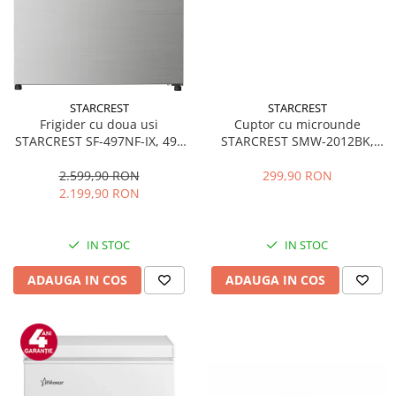
STARCREST
STARCREST
Frigider cu doua usi
Cuptor cu microunde
STARCREST SF-497NF-IX, 497
STARCREST SMW-2012BK,
L, Full NoFrost, Compresor
700W, Capacitate 20 L, Control
Inverter, Clasa E, Display,
mecanic, 6 Trepte de putere,
2.599,90 RON
299,90 RON
Functie super racire, Blocare
Negru
2.199,90 RON
acces copii, H 175 cm, Inox
IN STOC
IN STOC
ADAUGA IN COS
ADAUGA IN COS