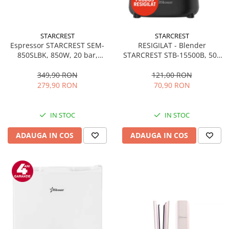
STARCREST
STARCREST
Espressor STARCREST SEM-
RESIGILAT - Blender
850SLBK, 850W, 20 bar,
STARCREST STB-15500B, 500
rezervor detasabil 1.5L,
W, 1.5 l, 2 viteze + functie
dispozitiv spumare, filtru
Pulse, Negru
349,90 RON
121,00 RON
dublu din inox, Negru/Inox
279,90 RON
70,90 RON
IN STOC
IN STOC
ADAUGA IN COS
ADAUGA IN COS