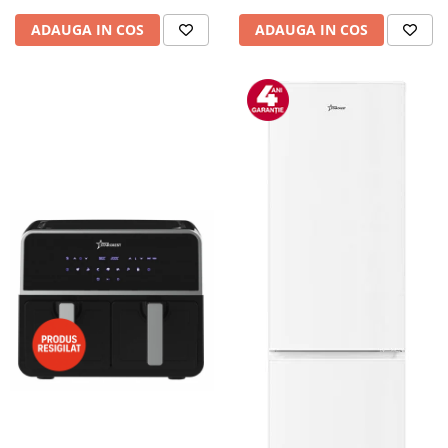
Camere auto
ADAUGA IN COS
ADAUGA IN COS
Baterii
Baterii portabile
Boxe portabile
Camere video & sport
Camere video sport
Caști
Console & Jocuri
Accesorii console & PC
Birouri gaming
Console Hardware
Ochelari VR Gaming
Scaune gaming
Console Jocuri
Home Cinema & Audio