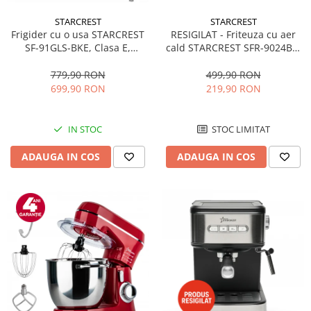
STARCREST
STARCREST
RESIGILAT - Friteuza cu aer
Frigider cu o usa STARCREST
cald STARCREST SFR-9024BK,
SF-91GLS-BKE, Clasa E,
2400 W, Cos Dublu, 9 litri,
Capacitate 91L, Iluminare
Termostat 80 - 200 °C, 12
interioara, H 83 cm, Sticla
499,90 RON
779,90 RON
programe, Negru
Neagra
219,90 RON
699,90 RON
STOC LIMITAT
IN STOC
ADAUGA IN COS
ADAUGA IN COS