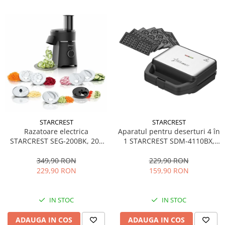
STARCREST
STARCREST
Aparatul pentru deserturi 4 în
Razatoare electrica
1 STARCREST SDM-4110BX,
STARCREST SEG-200BK, 200
800W, placi detasabile cu
W, 7 moduri de taiere, Negru
invelis ceramic pentru vafe,
229,90 RON
349,90 RON
nuci, gogosi si smile
159,90 RON
229,90 RON
sandwich, negru
IN STOC
IN STOC
ADAUGA IN COS
ADAUGA IN COS