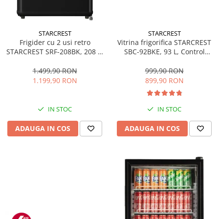
STARCREST
STARCREST
Frigider cu 2 usi retro
Vitrina frigorifica STARCREST
STARCREST SRF-208BK, 208 L,
SBC-92BKE, 93 L, Control
Clasa E, Design Vintage,
temperatura, Usa sticla, H
Iluminare LED, Termostat
83.2 cm, Negru
1.499,90 RON
999,90 RON
Reglabil, H 147 cm, Negru
1.199,90 RON
899,90 RON
IN STOC
IN STOC
ADAUGA IN COS
ADAUGA IN COS