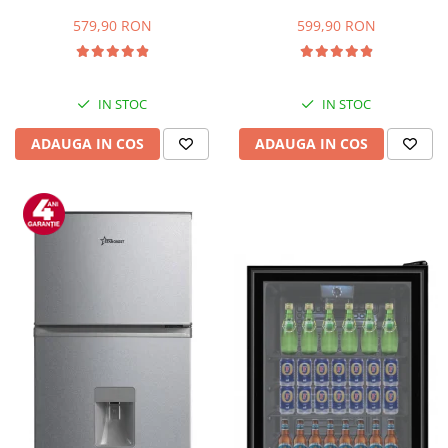
Capacitate 66 L, H 63 cm, Alb
83L, Iluminare interioara,
Compartiment gheata, H 85
579,90 RON
599,90 RON
cm, Alb
IN STOC
IN STOC
ADAUGA IN COS
ADAUGA IN COS