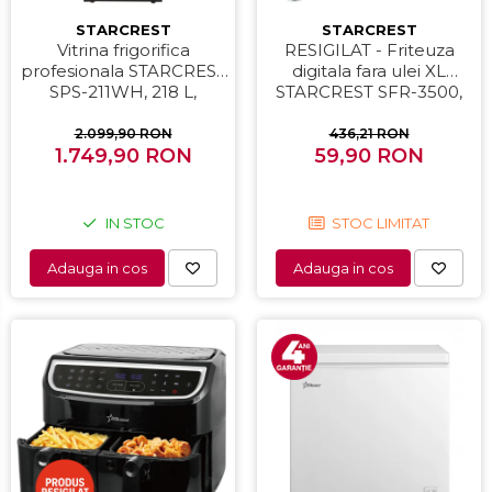
STARCREST
STARCREST
Vitrina frigorifica
RESIGILAT - Friteuza
profesionala STARCREST
digitala fara ulei XL
SPS-211WH, 218 L,
STARCREST SFR-3500,
Termostat reglabil,
1500 W, Cos 3.5 litri,
Iluminare LED, H 141 cm,
Termostat 80 - 200 °C, 8
2.099,90 RON
436,21 RON
1.749,90 RON
Negru
programe predefinite,
59,90 RON
Negru
IN STOC
STOC LIMITAT
Adauga in cos
Adauga in cos