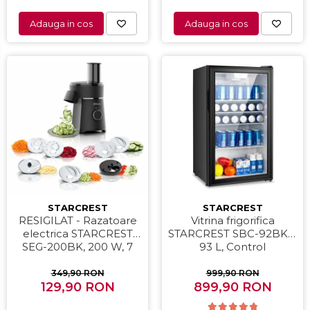
Home Cinema & Audio
Adauga in cos
Adauga in cos
Mediaplayere
Sisteme audio
Imprimante & Scannere
Monitoare
Playere, Boxe & Casti
Radio cu ceas & portabile
Radio
Televizoare & accesorii
Accesorii smart TV
STARCREST
STARCREST
RESIGILAT - Razatoare
Vitrina frigorifica
Suporturi TV / Monitor
electrica STARCREST
STARCREST SBC-92BKE,
Televizoare
SEG-200BK, 200 W, 7
93 L, Control
moduri de taiere, Negru
temperatura, Usa sticla,
Videoproiectoare & Accesorii
H 83.2 cm, Negru
349,90 RON
999,90 RON
Accesorii videoproiectoare
129,90 RON
899,90 RON
Ecrane de proiectie