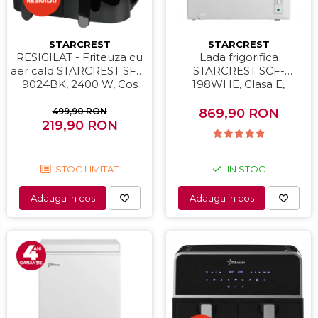
STARCREST
STARCREST
RESIGILAT - Friteuza cu
Lada frigorifica
aer cald STARCREST SFR-
STARCREST SCF-
9024BK, 2400 W, Cos
198WHE, Clasa E,
Dublu, 9 litri, Termostat
Capacitate 198L, Sistem
80 - 200 °C, 12 programe,
convertibil - functie
499,90 RON
869,90 RON
219,90 RON
Negru
frigider, Termostat
reglabil, Alb
STOC LIMITAT
IN STOC
Adauga in cos
Adauga in cos