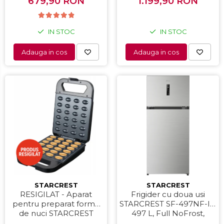
679,90 RON
Negru
1.199,90 RON
cm, Negru
Uscatoare de par
Accesorii
Alte obiecte sanitare
IN STOC
IN STOC
Adauga in cos
Adauga in cos
STARCREST
STARCREST
RESIGILAT - Aparat
Frigider cu doua usi
pentru preparat forme
STARCREST SF-497NF-IX,
de nuci STARCREST
497 L, Full NoFrost,
SNM-4024BX, 24 forme,
Compresor Inverter,