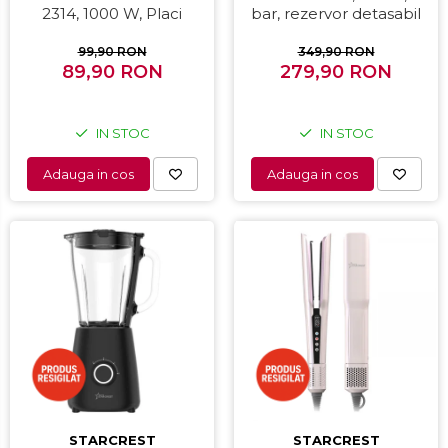
2314, 1000 W, Placi
bar, rezervor detasabil
nonaderente,
1.5L, dispozitiv spumare,
Deschidere 180°,
filtru dublu din inox,
99,90 RON
349,90 RON
Suprafata de gatire 23 x
89,90 RON
279,90 RON
Negru/Inox
14 cm, Negru
IN STOC
IN STOC
Adauga in cos
Adauga in cos
STARCREST
STARCREST