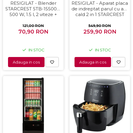
RESIGILAT - Blender
RESIGILAT - Aparat placa
STARCREST STB-15500B,
de indreptat parul cu aer
500 W, 1.5 l, 2 viteze +
cald 2 in 1 STARCREST
functie Pulse, Negru
SHS-1300PK, 1300 W,
Uscare si indreptare,
121,00 RON
549,90 RON
70,90 RON
Afisaj LCD, Tehnologie cu
259,90 RON
ioni negativi, 5 Moduri de
temperatura, 3 Viteze,
Roz
IN STOC
IN STOC
Adauga in cos
Adauga in cos