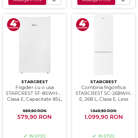
Compresoare auto
Auto-Moto
Camere auto
Baterii
Baterii portabile
Boxe portabile
Camere video & sport
Camere video sport
Caști
STARCREST
STARCREST
Console & Jocuri
Frigider cu o usa
Combina frigorifica
STARCREST SF-85WH-E,
STARCREST SC-268WH-
Accesorii console & PC
Clasa E, Capacitate 85L,
E, 268 L, Clasa E, Less
Birouri gaming
Iluminare interioara,
Frost, Termostat reglabil,
Compartiment gheata, H
Iluminare LED, Picioare
669,90 RON
1.549,90 RON
Console Hardware
579,90 RON
82 cm, Alb
ajustabile, Usi reversibile,
1.099,90 RON
Ochelari VR Gaming
H 178 cm, Alb
Scaune gaming
IN STOC
IN STOC
Console Jocuri