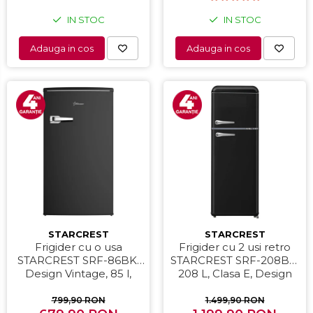
Tabla interactiva
IN STOC
IN STOC
Videoproiectoare
Bucatarie & Servire
Adauga in cos
Adauga in cos
Cutite & seturi
Iluminat & electrice
Prelungitoare
Cutii frigorifice
Accesorii aparate climatizare
Aeroterme
Aparate de spalat cu presiune
Calorifere electrice
STARCREST
STARCREST
Climatizare
Frigider cu o usa
Frigider cu 2 usi retro
Purificatoare
STARCREST SRF-86BK,
STARCREST SRF-208BK,
Design Vintage, 85 l,
208 L, Clasa E, Design
Aparate & Accesorii ingrijire
Clasa E, Iluminare
Vintage, Iluminare LED,
personala
interioara, H 84 cm,
Termostat Reglabil, H 147
799,90 RON
1.499,90 RON