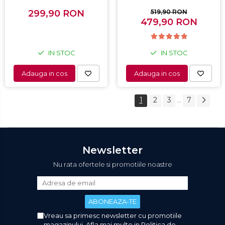
Capacitate 20 L, Control
Negru
mecanic, 6 Trepte de
299,90 RON
519,90 RON
putere, Negru
479,90 RON
IN STOC
IN STOC
Adauga in cos
Adauga in cos
1
2
3
7
...
Newsletter
Nu rata ofertele si promotiile noastre
Vreau sa primesc newsletter cu promotiile
magazinului. Afla mai multe in
Politica de