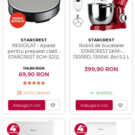
STARCREST
STARCREST
RESIGILAT - Aparat
Robot de bucatarie
pentru preparat clatite
STARCREST SKM-
STARCREST SCM-3212,
1300RD, 1300W, Bol 5.2 L
1200W, Placa cu invelis
Inox, 4 Accesorii, 10
ceramic antiaderent, 30
Viteze + Pulse, Angrenaje
119,90 RON
399,90 RON
cm, Inox / Negru
69,90 RON
metalice, Rosu
STOC LIMITAT
IN STOC
Adauga in cos
Adauga in cos