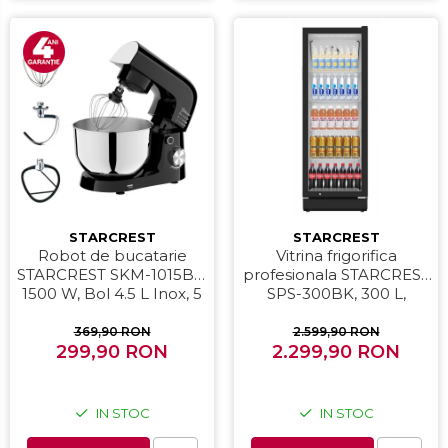
STARCREST
STARCREST
Robot de bucatarie
Vitrina frigorifica
STARCREST SKM-1015BK,
profesionala STARCREST
1500 W, Bol 4.5 L Inox, 5
SPS-300BK, 300 L,
Accesorii, 10 Viteze +
Termostat reglabil,
Pulse, Negru
Iluminare LED, H 169.5
369,90 RON
2.599,90 RON
299,90 RON
2.299,90 RON
cm, Negru
IN STOC
IN STOC