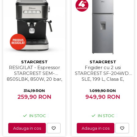
STARCREST
STARCREST
RESIGILAT - Espressor
Frigider cu 2 usi
STARCREST SEM-
STARCREST SF-204WD-
850SLBK, 850W, 20 bar,
SLE, 199 L, Clasa E,
rezervor detasabil 1.5L,
Dozator Apa, Iluminare
dispozitiv spumare, filtru
LED, Termostat Ajustabil,
314,19 RON
1.099,90 RON
259,90 RON
dublu din inox,
Usi reversibile, H 143 cm,
949,90 RON
Negru/Inox
Argintiu
IN STOC
IN STOC
Adauga in cos
Adauga in cos