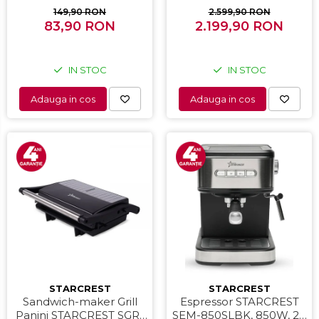
1400W, Indicator luminos,
Clasa E, Display, Functie
149,90 RON
2.599,90 RON
Placi antiaderente,
83,90 RON
super racire, Blocare
2.199,90 RON
Negru/Inox
acces copii, H 175 cm,
Inox
IN STOC
IN STOC
Adauga in cos
Adauga in cos
STARCREST
STARCREST
Sandwich-maker Grill
Espressor STARCREST
Panini STARCREST SGR-
SEM-850SLBK, 850W, 20