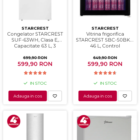
Masini de paine
Masini de tocat
Mixere
STARCREST
STARCREST
Multicooker
Congelator STARCREST
Vitrina frigorifica
Prăjitoare de pâine
SUF-63WH, Clasa E,
STARCREST SBC-50BKE,
Capacitate 63 L, 3
46 L, Control
Rasnite condimente
sertare, H 82.5 cm, Alb
temperatura, Usa sticla,
Razatoare
H 48.8 cm, Negru
699,90 RON
649,90 RON
599,90 RON
599,90 RON
Roboti de bucatarie
Sandwich-maker
Storcătoare
IN STOC
IN STOC
Aparate de cafea
Adauga in cos
Adauga in cos
Accesorii
Cafetiere
Espressoare
Râșnițe de cafea
Aparate de curatat bijuterii