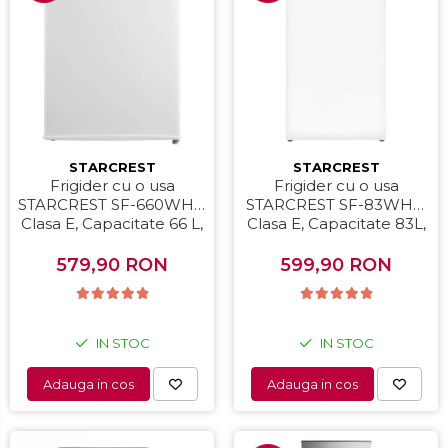
STARCREST
STARCREST
Frigider cu o usa
Frigider cu o usa
STARCREST SF-660WHT,
STARCREST SF-83WHE,
Clasa E, Capacitate 66 L,
Clasa E, Capacitate 83L,
H 63 cm, Alb
Iluminare interioara,
Compartiment gheata, H
579,90 RON
599,90 RON
85 cm, Alb
IN STOC
IN STOC
Adauga in cos
Adauga in cos