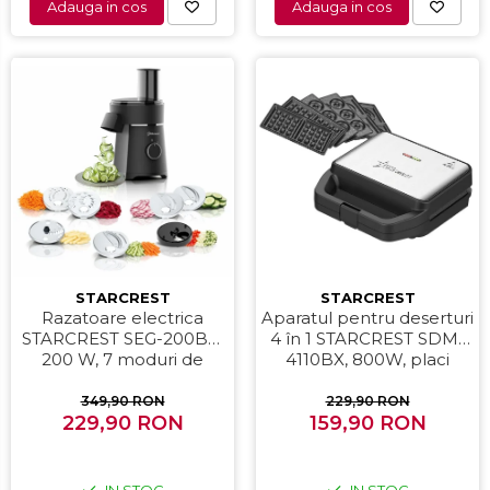
Adauga in cos
Adauga in cos
STARCREST
STARCREST
Aparatul pentru deserturi
Razatoare electrica
4 în 1 STARCREST SDM-
STARCREST SEG-200BK,
4110BX, 800W, placi
200 W, 7 moduri de
detasabile cu invelis
taiere, Negru
ceramic pentru vafe,
229,90 RON
349,90 RON
nuci, gogosi si smile
159,90 RON
229,90 RON
sandwich, negru
IN STOC
IN STOC