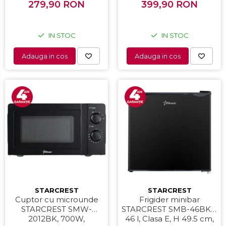
Interfata digitala, Negru
279,90 RON
399,90 RON
0.8 l, Inox
IN STOC
IN STOC
Adauga in cos
Adauga in cos
STARCREST
STARCREST
Cuptor cu microunde
Frigider minibar
STARCREST SMW-
STARCREST SMB-46BKE,
2012BK, 700W,
46 l, Clasa E, H 49.5 cm,