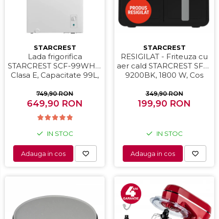
STARCREST
STARCREST
RESIGILAT - Friteuza cu
Lada frigorifica
aer cald STARCREST SFR-
STARCREST SCF-99WHE,
9200BK, 1800 W, Cos
Clasa E, Capacitate 99L,
Dublu, 9 litri, Termostat
Sistem convertibil -
80 - 200 °C, 8 programe
functie frigider,
349,90 RON
749,90 RON
predefinite, Negru
199,90 RON
Termostat reglabil, Alb
649,90 RON
IN STOC
IN STOC
Adauga in cos
Adauga in cos