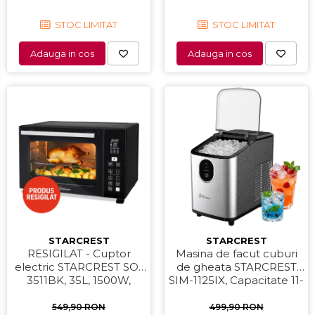
STOC LIMITAT
STOC LIMITAT
Adauga in cos
Adauga in cos
STARCREST
STARCREST
RESIGILAT - Cuptor
Masina de facut cuburi
electric STARCREST SO-
de gheata STARCREST
3511BK, 35L, 1500W,
SIM-1125IX, Capacitate 11-
Rotisor, Convectie, 12
12Kg/24h, Cos gheata
Programe predefinite,
detasabil, Rezervor apa
549,90 RON
499,90 RON