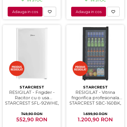
Adauga in cos
Adauga in cos
STARCREST
STARCREST
RESIGILAT - Frigider -
RESIGILAT - Vitrina
Racitor cu o usa
frigorifica profesionala
STARCREST SFL-92WHE,
STARCREST SBC-160BK,
Clasa E, Capacitate 92L,
141 L, Termostat reglabil,
Iluminare interioara,H 83
Iluminare LED, H 104 cm,
749,90 RON
1.699,90 RON
552,90 RON
cm, Alb
1.200,90 RON
Negru