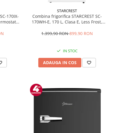
STARCREST
 SC-170IX-
Combina frigorifica STARCREST SC-
Termostat
170WH-E, 170 L, Clasa E, Less Frost,
fata Inox
Termostat reglabil, Iluminare LED,
ile, Usi
Picioare ajustabile, Usi reversibile, H
ON
1.399,90 RON
899,90 RON
Inox
151.8 cm, Alb
IN STOC
ADAUGA IN COS