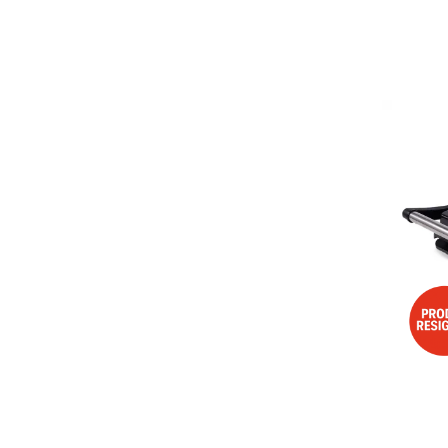
Aspiratoare
Mopuri electrice cu abur
Ingrijire personala
Cantare corporale
Ingrijire tesaturi
Statii de calcat
Masini de cusut
Ondulatoare
Perii de par electrice
Periute de dinti electrice
Pile electrice
Placi de indreptat parul
Plite
Preparare alimente
Masini de tocat