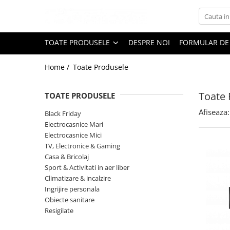
Toate Produsele
TOATE PRODUSELE
DESPRE NOI
FORMULAR DE
Black Friday
Home /
Toate Produsele
Electrocasnice Mari
Aparate frigorifice
Toate 
TOATE PRODUSELE
Aparat cuburi de gheata
Combine frigorifice
Afiseaza:
Black Friday
Congelatoare
Electrocasnice Mari
Electrocasnice Mici
Congelatoare verticale
TV, Electronice & Gaming
Frigidere
Casa & Bricolaj
Frigidere cu doua usi
Sport & Activitati in aer liber
Frigidere cu o usa
Climatizare & incalzire
Ingrijire personala
Lazi frigorifice
Obiecte sanitare
Minibaruri
Resigilate
Racitoare