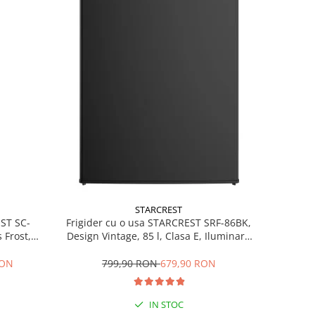
STARCREST
EST SC-
Frigider cu o usa STARCREST SRF-86BK,
 Frost,
Design Vintage, 85 l, Clasa E, Iluminare
re LED,
interioara, H 84 cm, Negru
ile, H 178
RON
799,90 RON
679,90 RON
IN STOC