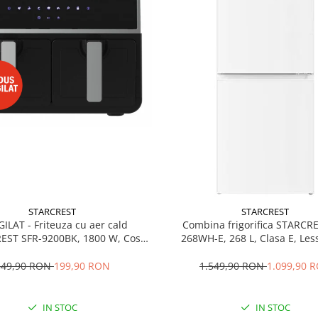
STARCREST
STARCREST
GILAT - Friteuza cu aer cald
Combina frigorifica STARCR
EST SFR-9200BK, 1800 W, Cos
268WH-E, 268 L, Clasa E, Less
 litri, Termostat 80 - 200 °C, 8
Termostat reglabil, Ilumina
grame predefinite, Negru
Picioare ajustabile, Usi reversib
349,90 RON
199,90 RON
1.549,90 RON
1.099,90 
cm, Alb
IN STOC
IN STOC