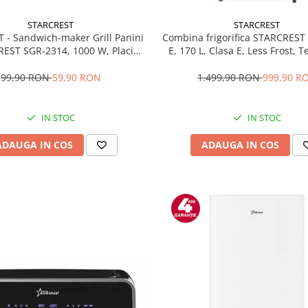
STARCREST
STARCREST
T - Sandwich-maker Grill Panini
Combina frigorifica STARCREST
EST SGR-2314, 1000 W, Placi
E, 170 L, Clasa E, Less Frost, 
te, Deschidere 180°, Suprafata
reglabil, Iluminare LED, Supra
 gatire 23 x 14 cm, Negru
antiamprenta, Picioare ajustab
99,90 RON
59,90 RON
1.499,90 RON
999,90 R
reversibile, H 151.8 cm, 
IN STOC
IN STOC
ADAUGA IN COS
ADAUGA IN COS