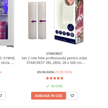
STARCREST
Set 2 role folie profesionala pentru vidat
SBC-51WHE,
STARCREST VRL-2850, 28 x 500 cm,
sticla, H
rezistente, reutilizabile, sous vide,
lavabile in masina de spalat, fara BPA,
39,90 RON
29,90 RON
N
transparent
IN STOC
ADAUGA IN COS