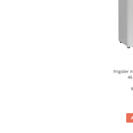
aparat de calcat vertical
Aparate de scame
Fiare de calcat
Statii de calcat
Aparate de masaj
Aparate de ras electrice
Aparate de tuns
Aparate faciale
Frigider
Aspiratoare
46
Aspiratoare de geamuri
Cuptoare cu microunde
Cuptoare electrice
Cântare corporale
Epilatoare
Ingrijire locuinta