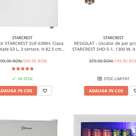
STARCREST
STARCREST
RESIGILAT - Uscator de par pr
or STARCREST SUF-63WH, Clasa
STARCREST SHD-5-1, 1300 W, 4 
tate 63 L, 3 sertare, H 82.5 cm,
incluse, 3 Trepte de viteza, 3 
Alb
temperatura, Buton de aer re
379,90 RON
199,90 RO
699,90 RON
599,90 RON
STOC LIMITAT
IN STOC
ADAUGA IN COS
ADAUGA IN COS