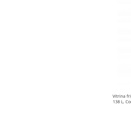
Side by side
Cuptoare cu microunde
Cuptoare cu microunde
Hote
Hote de bucatarie
Incorporabile
Aparate frigorifice incorporabile
Cuptoare cu microunde
incorporabile
Hote incorporabile
Plite incorporabile
Masini spalat vase
Vitrina f
Masini de spalat vase incorporabile
138 L, Co
Plite
Incorporabile
Plite standard
Vitrine frigorifice