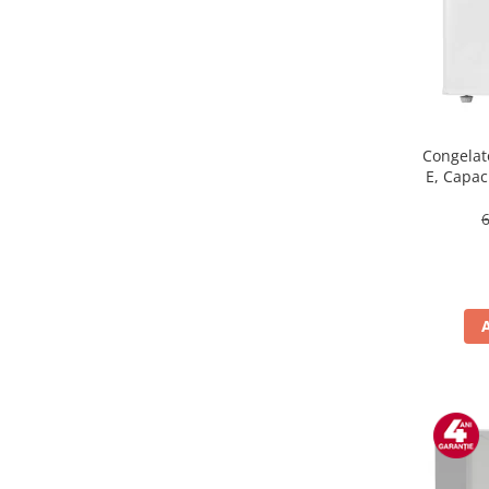
Masini de tocat
Mixere
Multicooker
Prăjitoare de pâine
Rasnite condimente
Razatoare
Congelat
E, Capaci
Roboti de bucatarie
Sandwich-maker
Storcătoare
Aparate de cafea
Accesorii
Cafetiere
Espressoare
Râșnițe de cafea
Aparate de curatat bijuterii
Aparate de curățat cu aburi
Aparate de ingrijire tesaturi