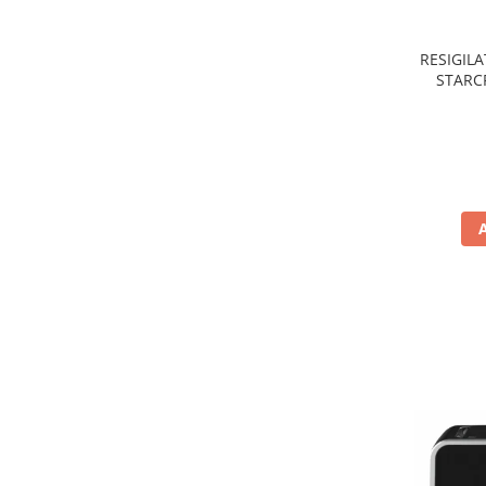
Preparare ceai si cafea
Aparate de spumat lapte
RESIGILA
Espressoare
STARCR
nonaderen
Preparare desert
de
accesori inghetata
Aparate de facut inghetata
Preparare paine
Masini de facut paine
Prajitoare de paine
Storcatoare
Storcatoare
Tigai
TV, Electronice & Gaming
Accesorii & Periferice
Baterii si acumulatori
Aparate foto & accesorii