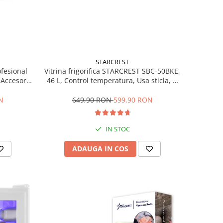
STARCREST
ofesional
Vitrina frigorifica STARCREST SBC-50BKE,
Accesorii
46 L, Control temperatura, Usa sticla, H
Trepte de
48.8 cm, Negru
ce, Gri
N
649,90 RON
599,90 RON
IN STOC
ADAUGA IN COS