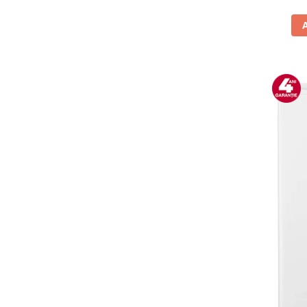
Vitrine pentru vinuri
Electrocasnice Mici
Accesorii aspiratoare
Aparate de bucatarie
Aparate de gatit cu aburi
Aparate de preparat desert
Aparate de vidat
Ascutitor cutite
Blendere
Cântare de bucătărie
Feliatoare
Fierbătoare
Friteuze
Grătare electrice
Masini de gheata
Masini de paine