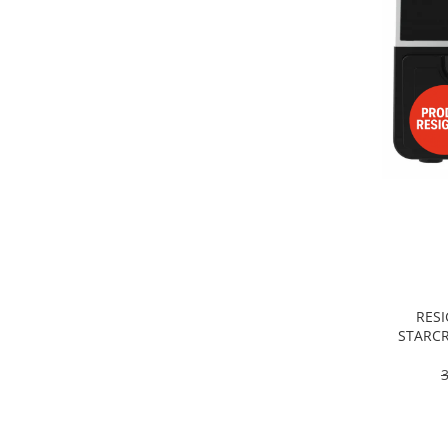
Alte accesorii foto & video
Aparate foto compacte
Aparate foto DSLR
Aparate foto Mirrorless
Carduri memorie
Obiective
Audio
Boxe portabile
Caști
MP3/MP4 playere
Radio
Sisteme audio
RESI
Soundbar
STARCR
Dublu, 9
Auto
pro
Accesorii electronice Auto
Compresoare auto
Auto-Moto