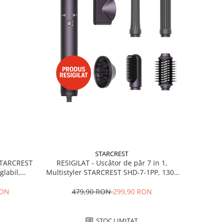
STARCREST
RESIGILAT - Uscător de păr 7 in 1,
 STARCREST
Multistyler STARCREST SHD-7-1PP, 1300
glabil,
W, 3 trepte de viteză, 3 trepte de
 Negru
temperatură, mov
479,90 RON
299,90 RON
RON
STOC LIMITAT