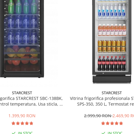
STARCREST
STARCREST
rigorifica STARCREST SBC-138BK,
Vitrina frigorifica profesionala
ntrol temperatura, Usa sticla, H
SPS-350, 350 L, Termostat re
125 cm, Negru
Iluminare LED, H 194.5 cm,
1.399,90 RON
2.999,90 RON
2.469,90 
IN STOC
IN STOC