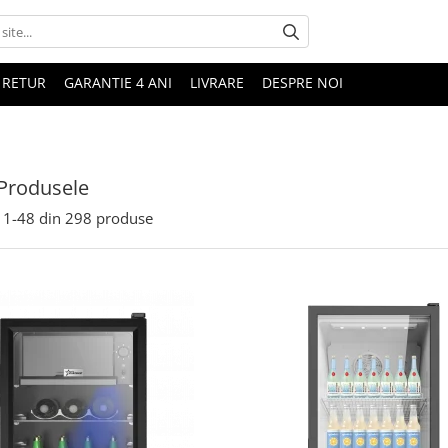
 RETUR
GARANTIE 4 ANI
LIVRARE
DESPRE NOI
Produsele
1-
48
din
298
produse