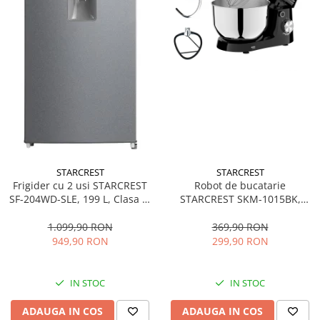
STARCREST
STARCREST
Frigider cu 2 usi STARCREST
Robot de bucatarie
SF-204WD-SLE, 199 L, Clasa E,
STARCREST SKM-1015BK,
Dozator Apa, Iluminare LED,
1500 W, Bol 4.5 L Inox, 5
Termostat Ajustabil, Usi
Accesorii, 10 Viteze + Pulse,
1.099,90 RON
369,90 RON
reversibile, H 143 cm, Argintiu
Negru
949,90 RON
299,90 RON
IN STOC
IN STOC
ADAUGA IN COS
ADAUGA IN COS