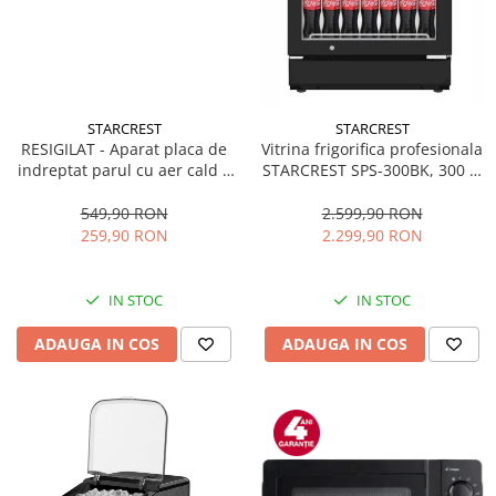
STARCREST
STARCREST
RESIGILAT - Aparat placa de
Vitrina frigorifica profesionala
indreptat parul cu aer cald 2
STARCREST SPS-300BK, 300 L,
in 1 STARCREST SHS-1300PK,
Termostat reglabil, Iluminare
1300 W, Uscare si indreptare,
LED, H 169.5 cm, Negru
549,90 RON
2.599,90 RON
Afisaj LCD, Tehnologie cu ioni
259,90 RON
2.299,90 RON
negativi, 5 Moduri de
temperatura, 3 Viteze, Roz
IN STOC
IN STOC
ADAUGA IN COS
ADAUGA IN COS