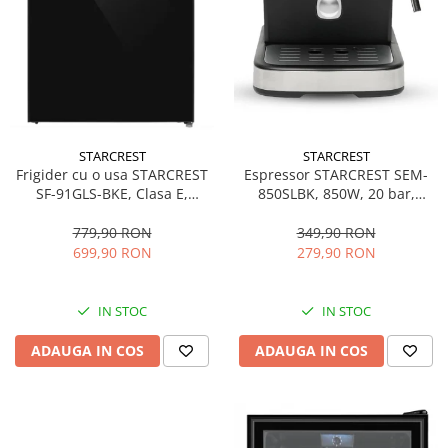
STARCREST
STARCREST
Espressor STARCREST SEM-
Frigider cu o usa STARCREST
850SLBK, 850W, 20 bar,
SF-91GLS-BKE, Clasa E,
rezervor detasabil 1.5L,
Capacitate 91L, Iluminare
dispozitiv spumare, filtru
interioara, H 83 cm, Sticla
349,90 RON
779,90 RON
dublu din inox, Negru/Inox
Neagra
279,90 RON
699,90 RON
IN STOC
IN STOC
ADAUGA IN COS
ADAUGA IN COS