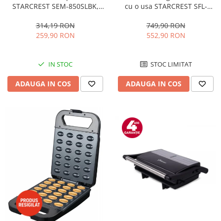
STARCREST SEM-850SLBK,
cu o usa STARCREST SFL-
850W, 20 bar, rezervor
92WHE, Clasa E, Capacitate
detasabil 1.5L, dispozitiv
92L, Iluminare interioara,H 83
314,19 RON
749,90 RON
spumare, filtru dublu din
cm, Alb
259,90 RON
552,90 RON
inox, Negru/Inox
IN STOC
STOC LIMITAT
ADAUGA IN COS
ADAUGA IN COS