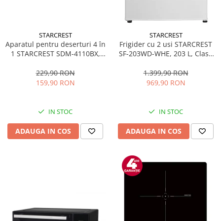
STARCREST
STARCREST
Aparatul pentru deserturi 4 în
Frigider cu 2 usi STARCREST
1 STARCREST SDM-4110BX,
SF-203WD-WHE, 203 L, Clasa
800W, placi detasabile cu
E, Dozator Apa, Iluminare LED,
invelis ceramic pentru vafe,
Termostat Ajustabil, Usi
229,90 RON
1.399,90 RON
nuci, gogosi si smile
reversibile, H 145 cm, Alb
159,90 RON
969,90 RON
sandwich, negru
IN STOC
IN STOC
ADAUGA IN COS
ADAUGA IN COS