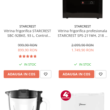
STARCREST
STARCREST
Vitrina frigorifica STARCREST
Vitrina frigorifica profesionala
SBC-92BKE, 93 L, Control
STARCREST SPS-211WH, 218 L,
temperatura, Usa sticla, H
Termostat reglabil, Iluminare
83.2 cm, Negru
LED, H 141 cm, Negru
999,90 RON
2.099,90 RON
899,90 RON
1.749,90 RON
IN STOC
IN STOC
ADAUGA IN COS
ADAUGA IN COS