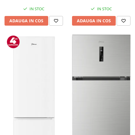
Mediaplayere
Sisteme audio
IN STOC
IN STOC
Imprimante & Scannere
ADAUGA IN COS
ADAUGA IN COS
Monitoare
Playere, Boxe & Casti
Radio cu ceas & portabile
Radio
Televizoare & accesorii
Accesorii smart TV
Suporturi TV / Monitor
Televizoare
Videoproiectoare & Accesorii
Accesorii videoproiectoare
Ecrane de proiectie
Tabla interactiva
Videoproiectoare
Casa & Bricolaj