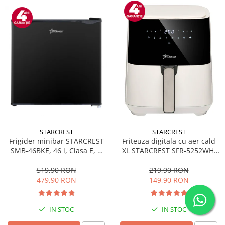
STARCREST
STARCREST
Frigider minibar STARCREST
Friteuza digitala cu aer cald
SMB-46BKE, 46 l, Clasa E, H
XL STARCREST SFR-5252WH,
49.5 cm, Negru
1450 W, 5 Litri, Termostat 80 -
200 °C, 8 programe
519,90 RON
219,90 RON
predefinite, Alb
479,90 RON
149,90 RON
IN STOC
IN STOC