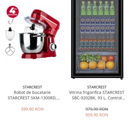
STARCREST
STARCREST
Robot de bucatarie
Vitrina frigorifica STARCREST
STARCREST SKM-1300RD,
SBC-9202BK, 93 L, Control
1300W, Bol 5.2 L Inox, 4
temperatura, Usa sticla, H
Accesorii, 10 Viteze + Pulse,
83.2 cm, Negru
399,90 RON
979,90 RON
Angrenaje metalice, Rosu
959,90 RON