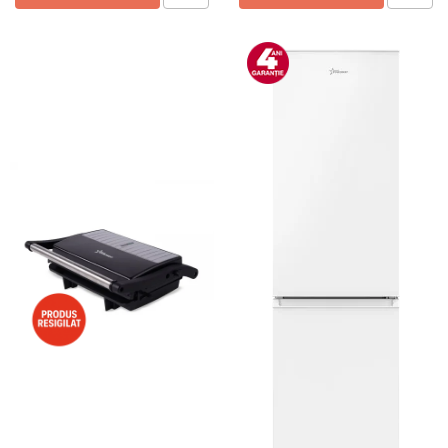
Preparare ceai si cafea
Aparate de spumat lapte
Espressoare
Preparare desert
accesori inghetata
Aparate de facut inghetata
Preparare paine
Masini de facut paine
Prajitoare de paine
Storcatoare
Storcatoare
Tigai
TV, Electronice & Gaming
Accesorii & Periferice
Baterii si acumulatori
Aparate foto & accesorii