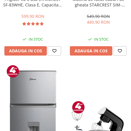
gheata STARCREST SIM-
SF-83WHE, Clasa E, Capacitate
1201IX, Capacitate 12Kg/24h,
83L, Iluminare interioara,
Doua dimensiuni pentru
Compartiment gheata, H 85
549,90 RON
599,90 RON
cuburi, Rezervor apa 1.3 l,
cm, Alb
449,90 RON
Inox
IN STOC
IN STOC
ADAUGA IN COS
ADAUGA IN COS