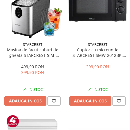
STARCREST
STARCREST
Masina de facut cuburi de
Cuptor cu microunde
gheata STARCREST SIM-
STARCREST SMW-2012BK,
1125IX, Capacitate 11-
700W, Capacitate 20 L, Control
12Kg/24h, Cos gheata
mecanic, 6 Trepte de putere,
499,90 RON
299,90 RON
detasabil, Rezervor apa 0.8 l,
Negru
399,90 RON
Inox
IN STOC
IN STOC
ADAUGA IN COS
ADAUGA IN COS