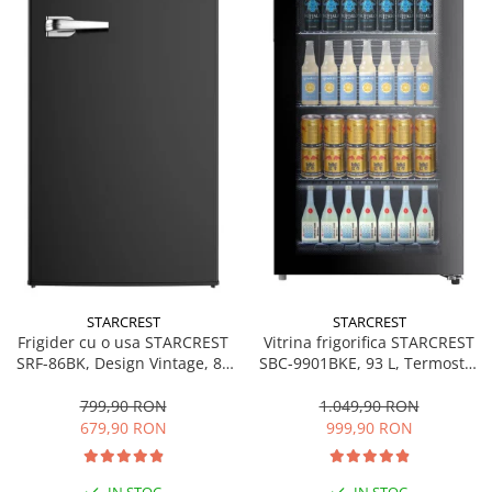
personala
Uscatoare de par
Obiecte sanitare
Accesorii
Alte obiecte sanitare
Resigilate
STARCREST
STARCREST
Frigider cu o usa STARCREST
Vitrina frigorifica STARCREST
SRF-86BK, Design Vintage, 85
SBC-9901BKE, 93 L, Termostat
l, Clasa E, Iluminare
reglabil, Iluminare LED, Usa
interioara, H 84 cm, Negru
sticla, H 84.5 cm, Negru
799,90 RON
1.049,90 RON
679,90 RON
999,90 RON