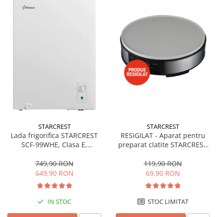
STARCREST
STARCREST
Lada frigorifica STARCREST
RESIGILAT - Aparat pentru
SCF-99WHE, Clasa E,
preparat clatite STARCREST
Capacitate 99L, Sistem
SCM-3212, 1200W, Placa cu
convertibil - functie frigider,
invelis ceramic antiaderent,
749,90 RON
119,90 RON
Termostat reglabil, Alb
30 cm, Inox / Negru
649,90 RON
69,90 RON
IN STOC
STOC LIMITAT