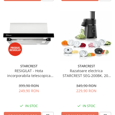
STARCREST
STARCREST
RESIGILAT - Hota
Razatoare electrica
incorporabila telescopica
STARCREST SEG-200BK, 200
STARCREST STH-550BK,
W, 7 moduri de taiere, Negru
Putere de absorbtie 550 m3/h,
399,90 RON
349,90 RON
1 Motor, 2 Trepte putere, 60
249,90 RON
229,90 RON
cm, Negru
IN STOC
IN STOC