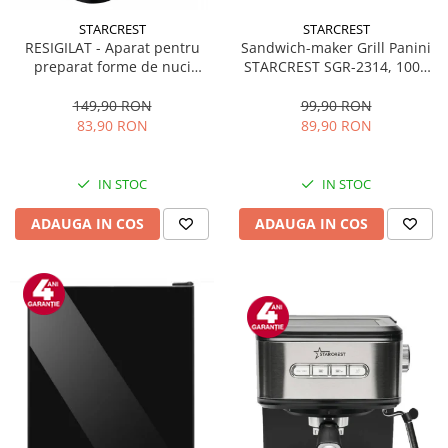
STARCREST
STARCREST
Sandwich-maker Grill Panini
RESIGILAT - Aparat pentru
STARCREST SGR-2314, 1000
preparat forme de nuci
W, Placi nonaderente,
STARCREST SNM-4024BX, 24
Deschidere 180°, Suprafata
forme, 1400W, Indicator
99,90 RON
149,90 RON
de gatire 23 x 14 cm, Negru
luminos, Placi antiaderente,
89,90 RON
83,90 RON
Negru/Inox
IN STOC
IN STOC
ADAUGA IN COS
ADAUGA IN COS