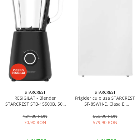
STARCREST
STARCREST
RESIGILAT - Blender
Frigider cu o usa STARCREST
STARCREST STB-15500B, 500
SF-85WH-E, Clasa E,
W, 1.5 l, 2 viteze + functie
Capacitate 85L, Iluminare
Pulse, Negru
interioara, Compartiment
121,00 RON
669,90 RON
gheata, H 82 cm, Alb
70,90 RON
579,90 RON