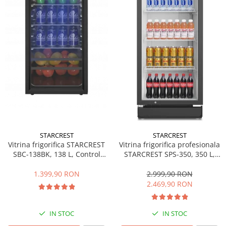
Side by side
Cuptoare cu microunde
Cuptoare cu microunde
Hote
Hote de bucatarie
Incorporabile
Aparate frigorifice incorporabile
Cuptoare cu microunde
incorporabile
Hote incorporabile
STARCREST
STARCREST
Plite incorporabile
Vitrina frigorifica STARCREST
Vitrina frigorifica profesionala
Masini spalat vase
SBC-138BK, 138 L, Control
STARCREST SPS-350, 350 L,
temperatura, Usa sticla, H 125
Termostat reglabil, Iluminare
Masini de spalat vase incorporabile
cm, Negru
LED, H 194.5 cm, Negru
1.399,90 RON
2.999,90 RON
Plite
2.469,90 RON
Incorporabile
Plite standard
IN STOC
IN STOC
Vitrine frigorifice