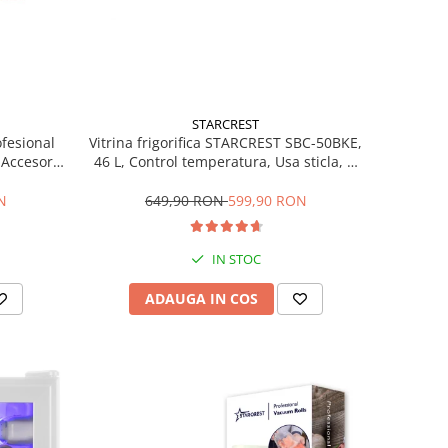
STARCREST
ofesional
Vitrina frigorifica STARCREST SBC-50BKE,
Accesorii
46 L, Control temperatura, Usa sticla, H
Trepte de
48.8 cm, Negru
ce, Gri
N
649,90 RON
599,90 RON
IN STOC
ADAUGA IN COS