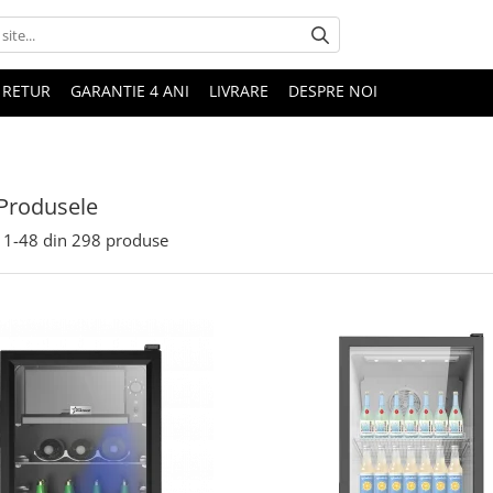
 RETUR
GARANTIE 4 ANI
LIVRARE
DESPRE NOI
Produsele
1-
48
din
298
produse