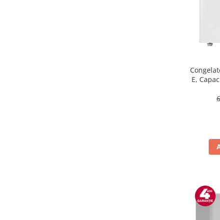
Masini de tocat
Mixere
Multicooker
Prăjitoare de pâine
Rasnite condimente
Razatoare
Congelat
E, Capaci
Roboti de bucatarie
Sandwich-maker
Storcătoare
Aparate de cafea
Accesorii
Cafetiere
Espressoare
Râșnițe de cafea
Aparate de curatat bijuterii
Aparate de curățat cu aburi
Aparate de ingrijire tesaturi