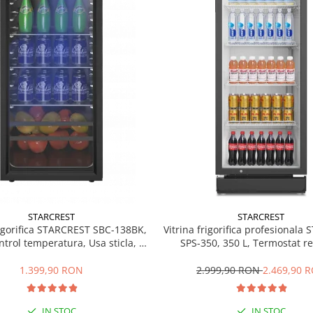
STARCREST
STARCREST
rigorifica STARCREST SBC-138BK,
Vitrina frigorifica profesionala
ntrol temperatura, Usa sticla, H
SPS-350, 350 L, Termostat re
125 cm, Negru
Iluminare LED, H 194.5 cm,
1.399,90 RON
2.999,90 RON
2.469,90 
IN STOC
IN STOC