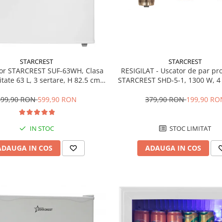
STARCREST
STARCREST
RESIGILAT - Uscator de par pr
or STARCREST SUF-63WH, Clasa
STARCREST SHD-5-1, 1300 W, 4 
tate 63 L, 3 sertare, H 82.5 cm,
incluse, 3 Trepte de viteza, 3 
Alb
temperatura, Buton de aer re
379,90 RON
199,90 RO
699,90 RON
599,90 RON
STOC LIMITAT
IN STOC
ADAUGA IN COS
ADAUGA IN COS