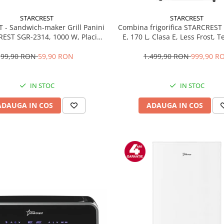
STARCREST
STARCREST
T - Sandwich-maker Grill Panini
Combina frigorifica STARCREST
EST SGR-2314, 1000 W, Placi
E, 170 L, Clasa E, Less Frost, 
te, Deschidere 180°, Suprafata
reglabil, Iluminare LED, Supra
 gatire 23 x 14 cm, Negru
antiamprenta, Picioare ajustab
99,90 RON
59,90 RON
1.499,90 RON
999,90 R
reversibile, H 151.8 cm, 
IN STOC
IN STOC
ADAUGA IN COS
ADAUGA IN COS