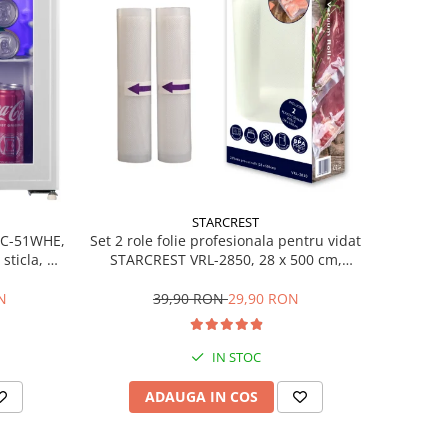
STARCREST
Set 2 role folie profesionala pentru vidat
SBC-51WHE,
STARCREST VRL-2850, 28 x 500 cm,
sticla, H
rezistente, reutilizabile, sous vide,
lavabile in masina de spalat, fara BPA,
39,90 RON
29,90 RON
N
transparent
IN STOC
ADAUGA IN COS