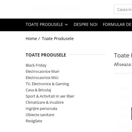
Toate Produsele
TOATE PRODUSELE
DESPRE NOI
FORMULAR DE
Black Friday
Home /
Toate Produsele
Electrocasnice Mari
Aparate frigorifice
Toate 
TOATE PRODUSELE
Aparat cuburi de gheata
Combine frigorifice
Afiseaza:
Black Friday
Congelatoare
Electrocasnice Mari
Electrocasnice Mici
Congelatoare verticale
TV, Electronice & Gaming
Frigidere
Casa & Bricolaj
Frigidere cu doua usi
Sport & Activitati in aer liber
Frigidere cu o usa
Climatizare & incalzire
Ingrijire personala
Lazi frigorifice
Obiecte sanitare
Minibaruri
Resigilate
Racitoare