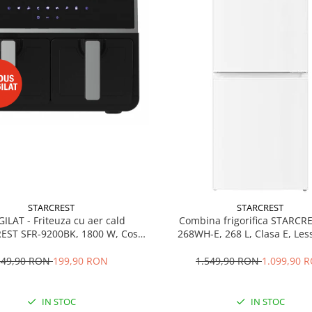
STARCREST
STARCREST
GILAT - Friteuza cu aer cald
Combina frigorifica STARCR
EST SFR-9200BK, 1800 W, Cos
268WH-E, 268 L, Clasa E, Less
 litri, Termostat 80 - 200 °C, 8
Termostat reglabil, Ilumina
grame predefinite, Negru
Picioare ajustabile, Usi reversib
349,90 RON
199,90 RON
1.549,90 RON
1.099,90 
cm, Alb
IN STOC
IN STOC