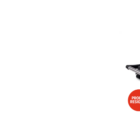
Aspiratoare
Mopuri electrice cu abur
Ingrijire personala
Cantare corporale
Ingrijire tesaturi
Statii de calcat
Masini de cusut
Ondulatoare
Perii de par electrice
Periute de dinti electrice
Pile electrice
Placi de indreptat parul
Plite
Preparare alimente
Masini de tocat