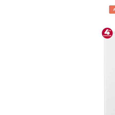
Vitrine pentru vinuri
Electrocasnice Mici
Accesorii aspiratoare
Aparate de bucatarie
Aparate de gatit cu aburi
Aparate de preparat desert
Aparate de vidat
Ascutitor cutite
Blendere
Cântare de bucătărie
Feliatoare
Fierbătoare
Friteuze
Grătare electrice
Masini de gheata
Masini de paine