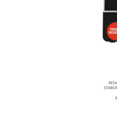
Alte accesorii foto & video
Aparate foto compacte
Aparate foto DSLR
Aparate foto Mirrorless
Carduri memorie
Obiective
Audio
Boxe portabile
Caști
MP3/MP4 playere
Radio
Sisteme audio
RESI
Soundbar
STARCR
Dublu, 9
Auto
pro
Accesorii electronice Auto
Compresoare auto
Auto-Moto