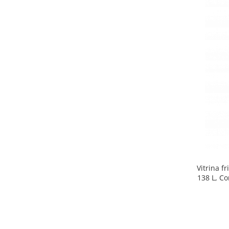
Side by side
Cuptoare cu microunde
Cuptoare cu microunde
Hote
Hote de bucatarie
Incorporabile
Aparate frigorifice incorporabile
Cuptoare cu microunde
incorporabile
Hote incorporabile
Plite incorporabile
Masini spalat vase
Vitrina f
Masini de spalat vase incorporabile
138 L, Co
Plite
Incorporabile
Plite standard
Vitrine frigorifice