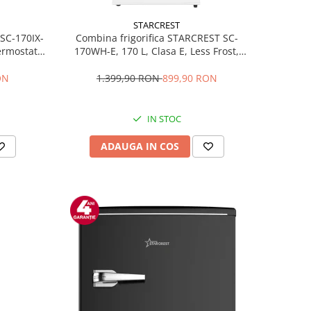
STARCREST
 SC-170IX-
Combina frigorifica STARCREST SC-
Termostat
170WH-E, 170 L, Clasa E, Less Frost,
fata Inox
Termostat reglabil, Iluminare LED,
ile, Usi
Picioare ajustabile, Usi reversibile, H
ON
1.399,90 RON
899,90 RON
Inox
151.8 cm, Alb
IN STOC
ADAUGA IN COS