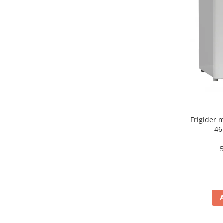
aparat de calcat vertical
Aparate de scame
Fiare de calcat
Statii de calcat
Aparate de masaj
Aparate de ras electrice
Aparate de tuns
Aparate faciale
Frigider
Aspiratoare
46
Aspiratoare de geamuri
Cuptoare cu microunde
Cuptoare electrice
Cântare corporale
Epilatoare
Ingrijire locuinta