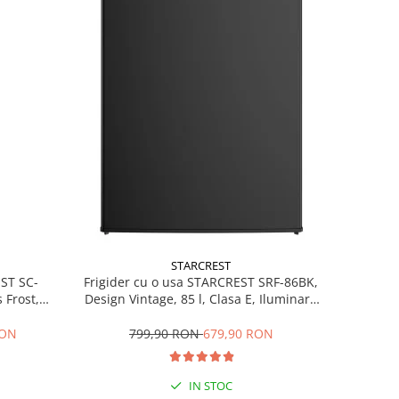
STARCREST
EST SC-
Frigider cu o usa STARCREST SRF-86BK,
 Frost,
Design Vintage, 85 l, Clasa E, Iluminare
re LED,
interioara, H 84 cm, Negru
ile, H 178
RON
799,90 RON
679,90 RON
IN STOC