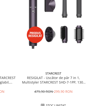
STARCREST
RESIGILAT - Uscător de păr 7 in 1,
 STARCREST
Multistyler STARCREST SHD-7-1PP, 1300
glabil,
W, 3 trepte de viteză, 3 trepte de
 Negru
temperatură, mov
479,90 RON
299,90 RON
RON
STOC LIMITAT