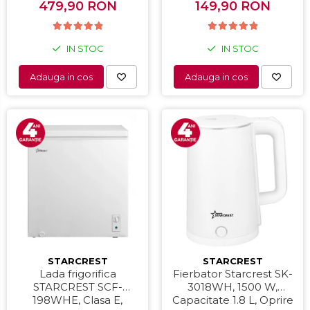
479,90 RON
149,90 RON
Alb
IN STOC
IN STOC
Adauga in cos
Adauga in cos
STARCREST
STARCREST
Lada frigorifica
Fierbator Starcrest SK-
STARCREST SCF-
3018WH, 1500 W,
198WHE, Clasa E,
Capacitate 1.8 L, Oprire