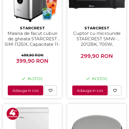
STARCREST
STARCREST
Masina de facut cuburi
Cuptor cu microunde
de gheata STARCREST
STARCREST SMW-
SIM-1125IX, Capacitate 11-
2012BK, 700W,
12Kg/24h, Cos gheata
Capacitate 20 L, Control
detasabil, Rezervor apa
mecanic, 6 Trepte de
499,90 RON
299,90 RON
399,90 RON
0.8 l, Inox
putere, Negru
IN STOC
IN STOC
Adauga in cos
Adauga in cos