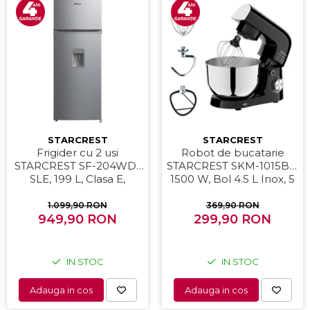
STARCREST
STARCREST
Frigider cu 2 usi
Robot de bucatarie
STARCREST SF-204WD-
STARCREST SKM-1015BK,
SLE, 199 L, Clasa E,
1500 W, Bol 4.5 L Inox, 5
Dozator Apa, Iluminare
Accesorii, 10 Viteze +
LED, Termostat Ajustabil,
Pulse, Negru
1.099,90 RON
369,90 RON
Usi reversibile, H 143 cm,
949,90 RON
299,90 RON
Argintiu
IN STOC
IN STOC
Adauga in cos
Adauga in cos