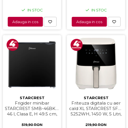
IN STOC
IN STOC
Adauga in cos
Adauga in cos
STARCREST
STARCREST
Frigider minibar
Friteuza digitala cu aer
STARCREST SMB-46BKE,
cald XL STARCREST SFR-
46 l, Clasa E, H 49.5 cm,
5252WH, 1450 W, 5 Litri,
Negru
Termostat 80 - 200 °C, 8
programe predefinite,
519,90 RON
219,90 RON