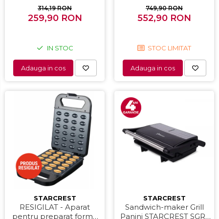
dispozitiv spumare, filtru
Iluminare interioara,H 83
314,19 RON
749,90 RON
259,90 RON
dublu din inox,
552,90 RON
cm, Alb
Negru/Inox
IN STOC
STOC LIMITAT
Adauga in cos
Adauga in cos
STARCREST
STARCREST
RESIGILAT - Aparat
Sandwich-maker Grill
pentru preparat forme
Panini STARCREST SGR-