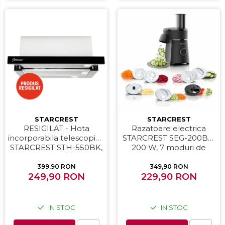
STARCREST
STARCREST
RESIGILAT - Hota
Razatoare electrica
incorporabila telescopica
STARCREST SEG-200BK,
STARCREST STH-550BK,
200 W, 7 moduri de
Putere de absorbtie 550
taiere, Negru
m3/h, 1 Motor, 2 Trepte
399,90 RON
349,90 RON
putere, 60 cm, Negru
249,90 RON
229,90 RON
IN STOC
IN STOC