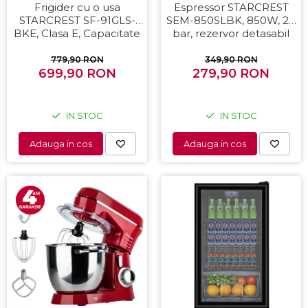
Frigider cu o usa
Espressor STARCREST
STARCREST SF-91GLS-
SEM-850SLBK, 850W, 20
BKE, Clasa E, Capacitate
bar, rezervor detasabil
91L, Iluminare interioara,
1.5L, dispozitiv spumare,
H 83 cm, Sticla Neagra
filtru dublu din inox,
779,90 RON
349,90 RON
699,90 RON
279,90 RON
Negru/Inox
IN STOC
IN STOC
Adauga in cos
Adauga in cos