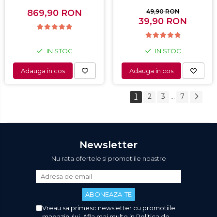
Capacitate 198L, Sistem
automata, Alb
convertibil - functie
869,90 RON
49,90 RON
frigider, Termostat
39,90 RON
reglabil, Alb
IN STOC
IN STOC
Adauga in cos
Adauga in cos
1
2
3
7
...
Newsletter
Nu rata ofertele si promotiile noastre
Vreau sa primesc newsletter cu promotiile
magazinului. Afla mai multe in
Politica de