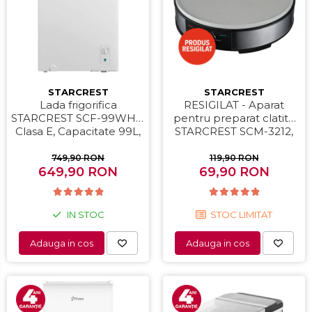
STARCREST
STARCREST
Lada frigorifica
RESIGILAT - Aparat
STARCREST SCF-99WHE,
pentru preparat clatite
Clasa E, Capacitate 99L,
STARCREST SCM-3212,
Sistem convertibil -
1200W, Placa cu invelis
functie frigider,
ceramic antiaderent, 30
749,90 RON
119,90 RON
Termostat reglabil, Alb
649,90 RON
cm, Inox / Negru
69,90 RON
IN STOC
STOC LIMITAT
Adauga in cos
Adauga in cos