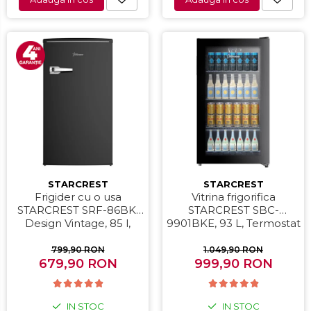
Compresoare auto
Auto-Moto
Camere auto
Baterii
Baterii portabile
Boxe portabile
Camere video & sport
Camere video sport
Caști
STARCREST
STARCREST
Console & Jocuri
Frigider cu o usa
Vitrina frigorifica
STARCREST SRF-86BK,
STARCREST SBC-
Accesorii console & PC
Design Vintage, 85 l,
9901BKE, 93 L, Termostat
Birouri gaming
Clasa E, Iluminare
reglabil, Iluminare LED,
interioara, H 84 cm,
Usa sticla, H 84.5 cm,
799,90 RON
1.049,90 RON
Console Hardware
679,90 RON
Negru
999,90 RON
Negru
Ochelari VR Gaming
Scaune gaming
IN STOC
IN STOC
Console Jocuri