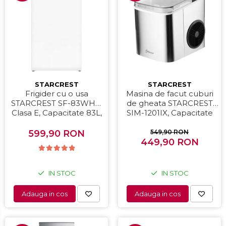
STARCREST
STARCREST
Frigider cu o usa
Masina de facut cuburi
STARCREST SF-83WHE,
de gheata STARCREST
Clasa E, Capacitate 83L,
SIM-1201IX, Capacitate
Iluminare interioara,
12Kg/24h, Doua
Compartiment gheata, H
dimensiuni pentru
599,90 RON
549,90 RON
85 cm, Alb
cuburi, Rezervor apa 1.3 l,
449,90 RON
Inox
IN STOC
IN STOC
Adauga in cos
Adauga in cos