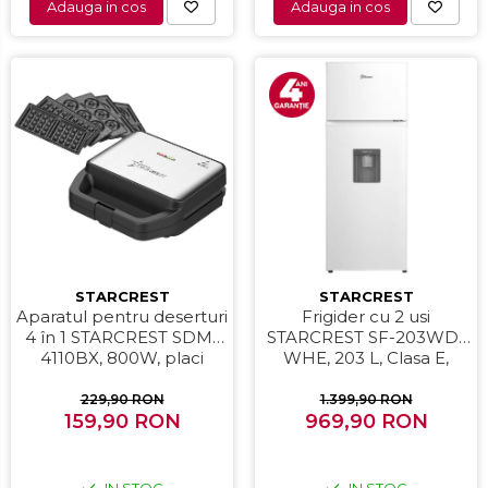
Adauga in cos
Adauga in cos
STARCREST
STARCREST
Aparatul pentru deserturi
Frigider cu 2 usi
4 în 1 STARCREST SDM-
STARCREST SF-203WD-
4110BX, 800W, placi
WHE, 203 L, Clasa E,
detasabile cu invelis
Dozator Apa, Iluminare
ceramic pentru vafe,
LED, Termostat Ajustabil,
229,90 RON
1.399,90 RON
nuci, gogosi si smile
159,90 RON
Usi reversibile, H 145 cm,
969,90 RON
sandwich, negru
Alb
IN STOC
IN STOC