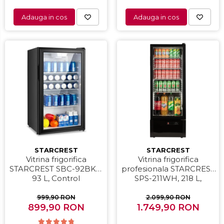
Home Cinema & Audio
Adauga in cos
Adauga in cos
Mediaplayere
Sisteme audio
Imprimante & Scannere
Monitoare
Playere, Boxe & Casti
Radio cu ceas & portabile
Radio
Televizoare & accesorii
Accesorii smart TV
STARCREST
STARCREST
Vitrina frigorifica
Vitrina frigorifica
Suporturi TV / Monitor
STARCREST SBC-92BKE,
profesionala STARCREST
Televizoare
93 L, Control
SPS-211WH, 218 L,
temperatura, Usa sticla,
Termostat reglabil,
Videoproiectoare & Accesorii
H 83.2 cm, Negru
Iluminare LED, H 141 cm,
999,90 RON
2.099,90 RON
Accesorii videoproiectoare
899,90 RON
1.749,90 RON
Negru
Ecrane de proiectie