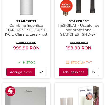
Masini de paine
Masini de tocat
Mixere
STARCREST
STARCREST
Multicooker
Combina frigorifica
RESIGILAT - Uscator de
Prăjitoare de pâine
STARCREST SC-170IX-E,
par profesional
170 L, Clasa E, Less Frost,
STARCREST SHD-5-1,
Rasnite condimente
Termostat reglabil,
1300 W, 4 Accesorii
Razatoare
Iluminare LED, Suprafata
incluse, 3 Trepte de
1.499,90 RON
379,90 RON
Inox antiamprenta,
999,90 RON
viteza, 3 Trepte de
199,90 RON
Roboti de bucatarie
Picioare ajustabile, Usi
temperatura, Buton de
Sandwich-maker
reversibile, H 151.8 cm,
aer rece, Gri
Storcătoare
Inox
IN STOC
STOC LIMITAT
Aparate de cafea
Adauga in cos
Adauga in cos
Accesorii
Cafetiere
Espressoare
Râșnițe de cafea
Aparate de curatat bijuterii