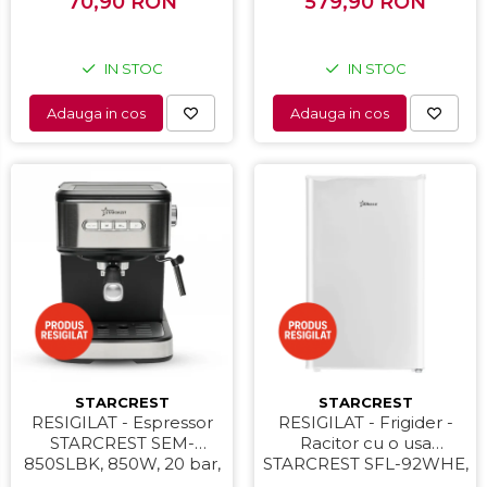
70,90 RON
579,90 RON
82 cm, Alb
Uscatoare de par
Accesorii
Alte obiecte sanitare
IN STOC
IN STOC
Adauga in cos
Adauga in cos
STARCREST
STARCREST
RESIGILAT - Espressor
RESIGILAT - Frigider -
STARCREST SEM-
Racitor cu o usa
850SLBK, 850W, 20 bar,
STARCREST SFL-92WHE,
rezervor detasabil 1.5L,
Clasa E, Capacitate 92L,