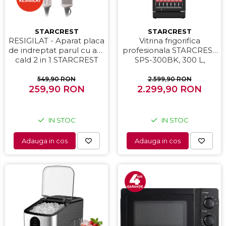
STARCREST
STARCREST
RESIGILAT - Aparat placa
Vitrina frigorifica
de indreptat parul cu aer
profesionala STARCREST
cald 2 in 1 STARCREST
SPS-300BK, 300 L,
SHS-1300PK, 1300 W,
Termostat reglabil,
Uscare si indreptare,
Iluminare LED, H 169.5
549,90 RON
2.599,90 RON
Afisaj LCD, Tehnologie cu
259,90 RON
2.299,90 RON
cm, Negru
ioni negativi, 5 Moduri de
temperatura, 3 Viteze,
Roz
IN STOC
IN STOC
Adauga in cos
Adauga in cos