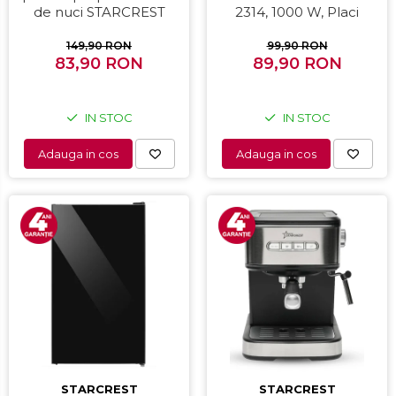
de nuci STARCREST
2314, 1000 W, Placi
SNM-4024BX, 24 forme,
nonaderente,
1400W, Indicator luminos,
Deschidere 180°,
149,90 RON
99,90 RON
Placi antiaderente,
83,90 RON
Suprafata de gatire 23 x
89,90 RON
Negru/Inox
14 cm, Negru
IN STOC
IN STOC
Adauga in cos
Adauga in cos
STARCREST
STARCREST