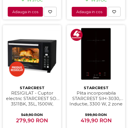
Adauga in cos
Adauga in cos
STARCREST
STARCREST
RESIGILAT - Cuptor
Plita incorporabila
electric STARCREST SO-
STARCREST SIH-3030,
3511BK, 35L, 1500W,
Inductie, 3300 W, 2 zone
Rotisor, Convectie, 12
de gatit, 9 trepte de
Programe predefinite,
putere, Touch control,
549,90 RON
599,90 RON
Interfata digitala, Negru
279,90 RON
Timer, Sticla Neagra
419,90 RON