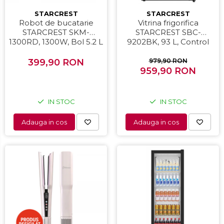
STARCREST
STARCREST
Robot de bucatarie
Vitrina frigorifica
STARCREST SKM-
STARCREST SBC-
1300RD, 1300W, Bol 5.2 L
9202BK, 93 L, Control
Inox, 4 Accesorii, 10
temperatura, Usa sticla,
Viteze + Pulse, Angrenaje
H 83.2 cm, Negru
399,90 RON
979,90 RON
metalice, Rosu
959,90 RON
IN STOC
IN STOC
Adauga in cos
Adauga in cos