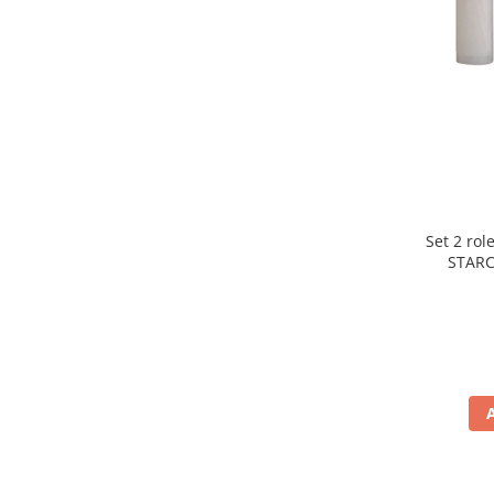
Preparare ceai si cafea
Aparate de spumat lapte
Espressoare
Preparare desert
accesori inghetata
Aparate de facut inghetata
Preparare paine
Masini de facut paine
Set 2 rol
Prajitoare de paine
STARC
rezist
Storcatoare
lavabile
Storcatoare
Tigai
TV, Electronice & Gaming
Accesorii & Periferice
Baterii si acumulatori
Aparate foto & accesorii