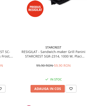
STARCREST
RESIGILAT - Sandwich-maker Grill Panini
EST SC-
STARCREST SGR-2314, 1000 W, Placi
 Frost,
nonaderente, Deschidere 180°, Suprafata
re LED,
de gatire 23 x 14 cm, Negru
ibile, H
99,90 RON
59,90 RON
ON
IN STOC
ADAUGA IN COS