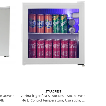
STARCREST
MB-46WHE,
Vitrina frigorifica STARCREST SBC-51WHE,
Alb
46 L, Control temperatura, Usa sticla, H
48.8 cm, Alb