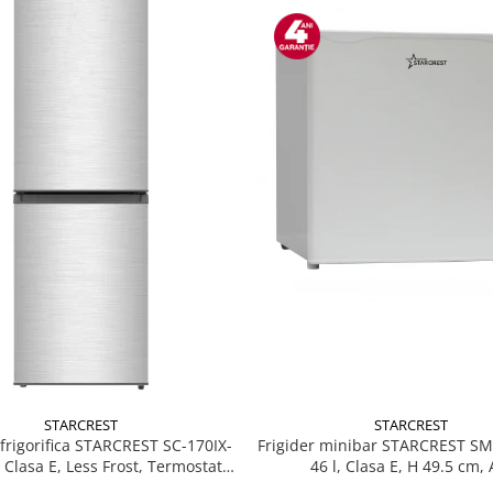
STARCREST
STARCREST
Frigider minibar STARCREST S
rigorifica STARCREST SC-170IX-
46 l, Clasa E, H 49.5 cm, 
, Clasa E, Less Frost, Termostat
, Iluminare LED, Suprafata Inox