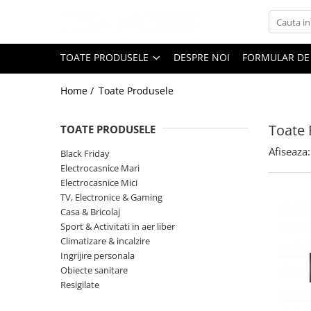
Toate Produsele
TOATE PRODUSELE
DESPRE NOI
FORMULAR DE
Black Friday
Home /
Toate Produsele
Electrocasnice Mari
Aparate frigorifice
Toate 
TOATE PRODUSELE
Aparat cuburi de gheata
Combine frigorifice
Afiseaza:
Black Friday
Congelatoare
Electrocasnice Mari
Electrocasnice Mici
Congelatoare verticale
TV, Electronice & Gaming
Frigidere
Casa & Bricolaj
Frigidere cu doua usi
Sport & Activitati in aer liber
Frigidere cu o usa
Climatizare & incalzire
Ingrijire personala
Lazi frigorifice
Obiecte sanitare
Minibaruri
Resigilate
Racitoare