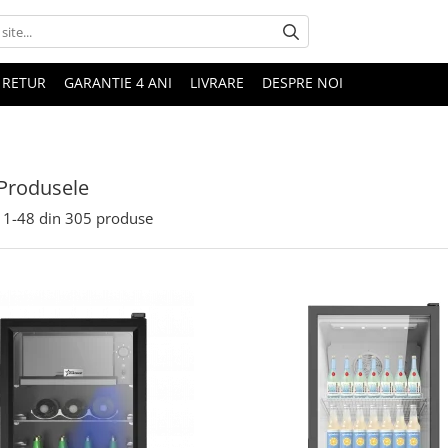
 RETUR
GARANTIE 4 ANI
LIVRARE
DESPRE NOI
Produsele
1-
48
din
305
produse