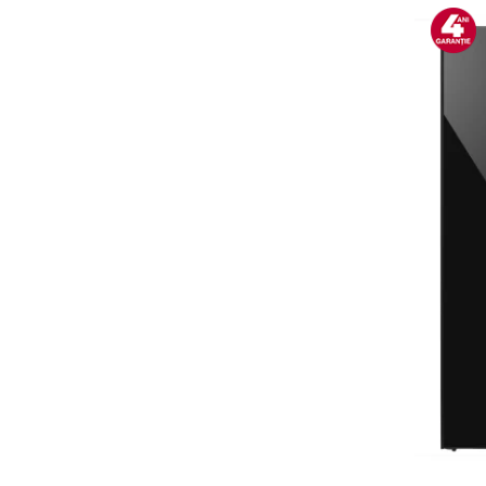
Alte accesorii foto & video
Aparate foto compacte
Aparate foto DSLR
Aparate foto Mirrorless
Carduri memorie
Obiective
Audio
Boxe portabile
Caști
MP3/MP4 playere
Radio
Sisteme audio
Soundbar
Auto
Accesorii electronice Auto
Compresoare auto
Auto-Moto