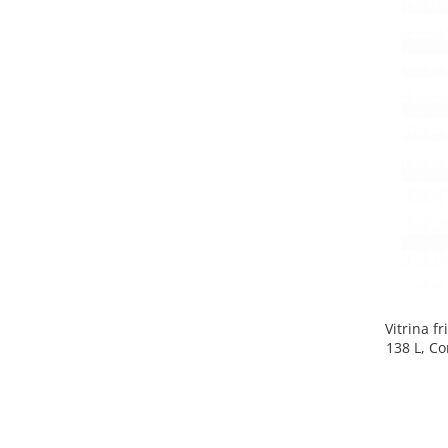
Side by side
Cuptoare cu microunde
Cuptoare cu microunde
Hote
Hote de bucatarie
Incorporabile
Aparate frigorifice incorporabile
Cuptoare cu microunde
incorporabile
Hote incorporabile
Plite incorporabile
Masini spalat vase
Vitrina f
Masini de spalat vase incorporabile
138 L, Co
Plite
Incorporabile
Plite standard
Vitrine frigorifice