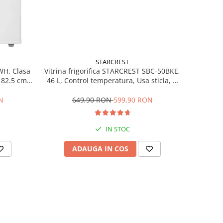
STARCREST
Vitrina frigorifica STARCREST SBC-50BKE,
WH, Clasa
46 L, Control temperatura, Usa sticla, H
H 82.5 cm,
48.8 cm, Negru
649,90 RON
599,90 RON
N
IN STOC
ADAUGA IN COS