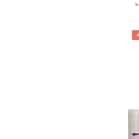
antiamp
1
Aspiratoare
rev
Mopuri electrice cu abur
Ingrijire personala
Cantare corporale
Ingrijire tesaturi
Statii de calcat
Masini de cusut
Ondulatoare
Perii de par electrice
Periute de dinti electrice
Pile electrice
Placi de indreptat parul
Plite
Preparare alimente
Masini de tocat