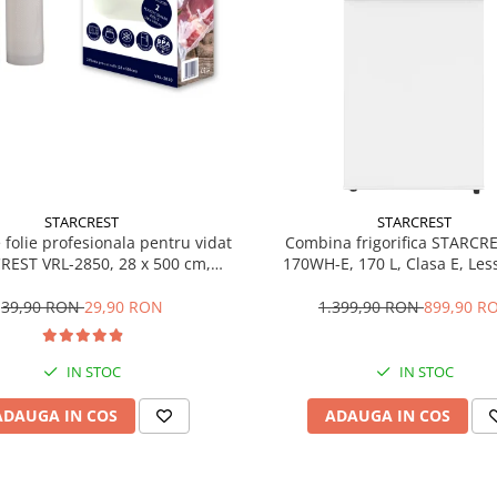
STARCREST
STARCREST
e folie profesionala pentru vidat
Combina frigorifica STARCR
REST VRL-2850, 28 x 500 cm,
170WH-E, 170 L, Clasa E, Less
ente, reutilizabile, sous vide,
Termostat reglabil, Ilumina
 in masina de spalat, fara BPA,
Picioare ajustabile, Usi revers
39,90 RON
29,90 RON
1.399,90 RON
899,90 R
transparent
151.8 cm, Alb
IN STOC
IN STOC
ADAUGA IN COS
ADAUGA IN COS