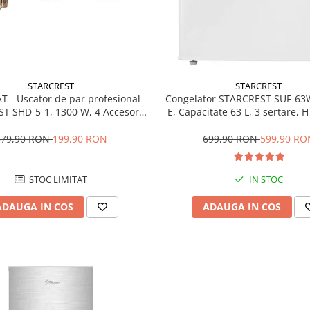
STARCREST
STARCREST
T - Uscator de par profesional
Congelator STARCREST SUF-63
T SHD-5-1, 1300 W, 4 Accesorii
E, Capacitate 63 L, 3 sertare, 
 3 Trepte de viteza, 3 Trepte de
Alb
atura, Buton de aer rece, Gri
379,90 RON
199,90 RON
699,90 RON
599,90 RO
STOC LIMITAT
IN STOC
ADAUGA IN COS
ADAUGA IN COS