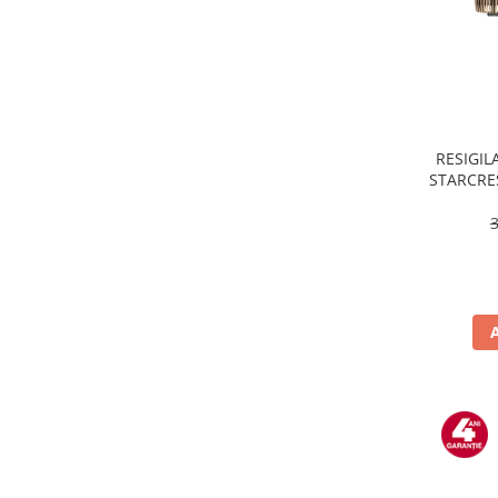
Masini de tocat
Mixere
Multicooker
Prăjitoare de pâine
Rasnite condimente
Razatoare
RESIGILA
STARCRES
Roboti de bucatarie
incluse,
Sandwich-maker
temper
Storcătoare
Aparate de cafea
Accesorii
Cafetiere
Espressoare
Râșnițe de cafea
Aparate de curatat bijuterii
Aparate de curățat cu aburi
Aparate de ingrijire tesaturi