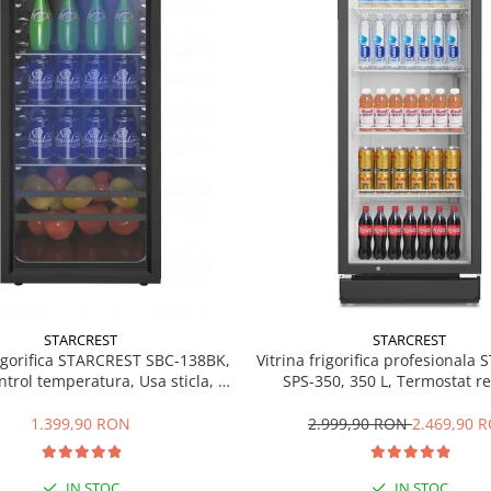
STARCREST
STARCREST
rigorifica STARCREST SBC-138BK,
Vitrina frigorifica profesionala
ntrol temperatura, Usa sticla, H
SPS-350, 350 L, Termostat re
125 cm, Negru
Iluminare LED, H 194.5 cm,
1.399,90 RON
2.999,90 RON
2.469,90 
IN STOC
IN STOC