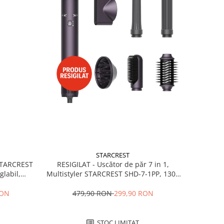
STARCREST
RESIGILAT - Uscător de păr 7 in 1,
 STARCREST
Multistyler STARCREST SHD-7-1PP, 1300
glabil,
W, 3 trepte de viteză, 3 trepte de
 Negru
temperatură, mov
479,90 RON
299,90 RON
RON
STOC LIMITAT