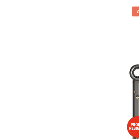
Vitrine pentru vinuri
Electrocasnice Mici
Accesorii aspiratoare
Aparate de bucatarie
Aparate de gatit cu aburi
Aparate de preparat desert
Aparate de vidat
Ascutitor cutite
Blendere
Cântare de bucătărie
Feliatoare
Fierbătoare
Friteuze
Grătare electrice
Masini de gheata
Masini de paine