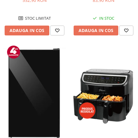
552,90 RON
83,90 RON
Negru/Inox
STOC LIMITAT
IN STOC
ADAUGA IN COS
ADAUGA IN COS