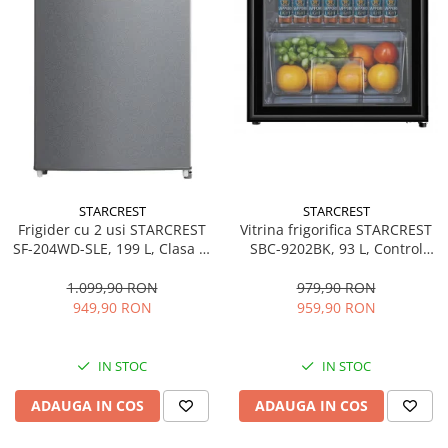
STARCREST
STARCREST
Frigider cu 2 usi STARCREST
Vitrina frigorifica STARCREST
SF-204WD-SLE, 199 L, Clasa E,
SBC-9202BK, 93 L, Control
Dozator Apa, Iluminare LED,
temperatura, Usa sticla, H
Termostat Ajustabil, Usi
83.2 cm, Negru
1.099,90 RON
979,90 RON
reversibile, H 143 cm, Argintiu
949,90 RON
959,90 RON
IN STOC
IN STOC
ADAUGA IN COS
ADAUGA IN COS