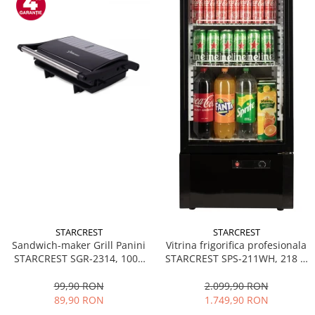
STARCREST
STARCREST
Sandwich-maker Grill Panini
Vitrina frigorifica profesionala
STARCREST SGR-2314, 1000
STARCREST SPS-211WH, 218 L,
W, Placi nonaderente,
Termostat reglabil, Iluminare
Deschidere 180°, Suprafata
LED, H 141 cm, Negru
99,90 RON
2.099,90 RON
de gatire 23 x 14 cm, Negru
89,90 RON
1.749,90 RON