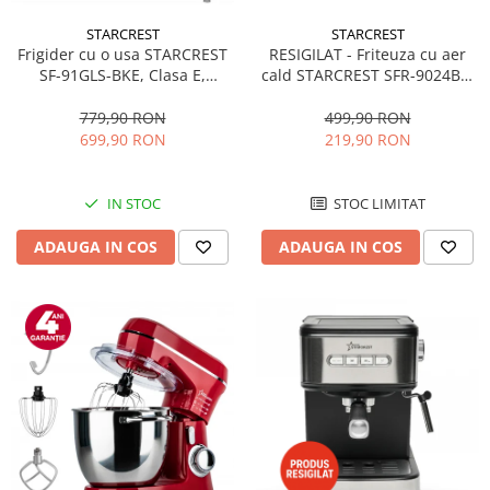
STARCREST
STARCREST
RESIGILAT - Friteuza cu aer
Frigider cu o usa STARCREST
cald STARCREST SFR-9024BK,
SF-91GLS-BKE, Clasa E,
2400 W, Cos Dublu, 9 litri,
Capacitate 91L, Iluminare
Termostat 80 - 200 °C, 12
interioara, H 83 cm, Sticla
499,90 RON
779,90 RON
programe, Negru
Neagra
219,90 RON
699,90 RON
STOC LIMITAT
IN STOC
ADAUGA IN COS
ADAUGA IN COS