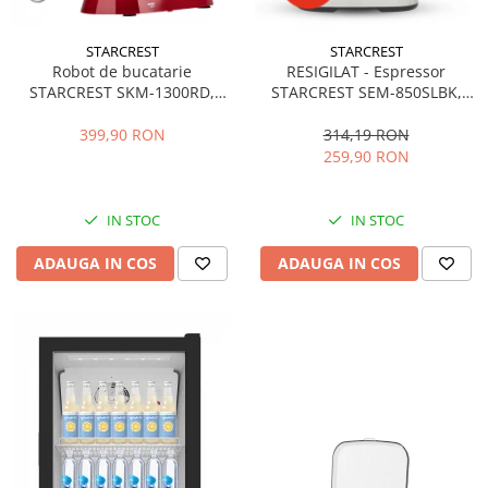
STARCREST
STARCREST
Robot de bucatarie
RESIGILAT - Espressor
STARCREST SKM-1300RD,
STARCREST SEM-850SLBK,
1300W, Bol 5.2 L Inox, 4
850W, 20 bar, rezervor
Accesorii, 10 Viteze + Pulse,
detasabil 1.5L, dispozitiv
399,90 RON
314,19 RON
Angrenaje metalice, Rosu
spumare, filtru dublu din
259,90 RON
inox, Negru/Inox
IN STOC
IN STOC
ADAUGA IN COS
ADAUGA IN COS