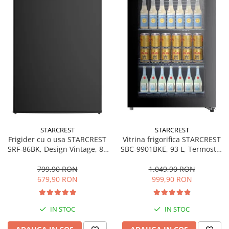
STARCREST
STARCREST
Frigider cu o usa STARCREST
Vitrina frigorifica STARCREST
SRF-86BK, Design Vintage, 85
SBC-9901BKE, 93 L, Termostat
l, Clasa E, Iluminare
reglabil, Iluminare LED, Usa
interioara, H 84 cm, Negru
sticla, H 84.5 cm, Negru
799,90 RON
1.049,90 RON
679,90 RON
999,90 RON
IN STOC
IN STOC