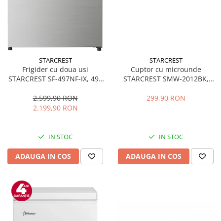
STARCREST
STARCREST
Frigider cu doua usi
Cuptor cu microunde
STARCREST SF-497NF-IX, 497
STARCREST SMW-2012BK,
L, Full NoFrost, Compresor
700W, Capacitate 20 L, Control
Inverter, Clasa E, Display,
mecanic, 6 Trepte de putere,
2.599,90 RON
299,90 RON
Functie super racire, Blocare
Negru
2.199,90 RON
acces copii, H 175 cm, Inox
IN STOC
IN STOC
ADAUGA IN COS
ADAUGA IN COS