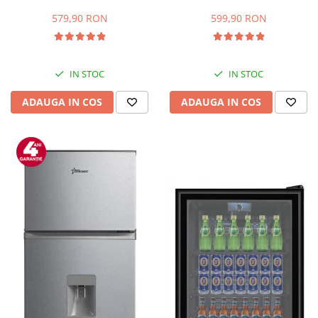
Capacitate 66 L, H 63 cm, Alb
83L, Iluminare interioara,
Compartiment gheata, H 85
579,90 RON
599,90 RON
cm, Alb
IN STOC
IN STOC
ADAUGA IN COS
ADAUGA IN COS