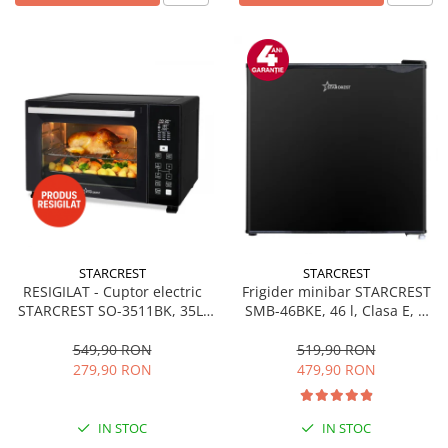
STARCREST
STARCREST
RESIGILAT - Cuptor electric
Frigider minibar STARCREST
STARCREST SO-3511BK, 35L,
SMB-46BKE, 46 l, Clasa E, H
1500W, Rotisor, Convectie, 12
49.5 cm, Negru
Programe predefinite,
549,90 RON
519,90 RON
Interfata digitala, Negru
279,90 RON
479,90 RON
IN STOC
IN STOC