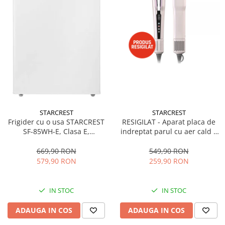
STARCREST
STARCREST
Frigider cu o usa STARCREST
RESIGILAT - Aparat placa de
SF-85WH-E, Clasa E,
indreptat parul cu aer cald 2
Capacitate 85L, Iluminare
in 1 STARCREST SHS-1300PK,
interioara, Compartiment
1300 W, Uscare si indreptare,
669,90 RON
549,90 RON
gheata, H 82 cm, Alb
Afisaj LCD, Tehnologie cu ioni
579,90 RON
259,90 RON
negativi, 5 Moduri de
temperatura, 3 Viteze, Roz
IN STOC
IN STOC
ADAUGA IN COS
ADAUGA IN COS