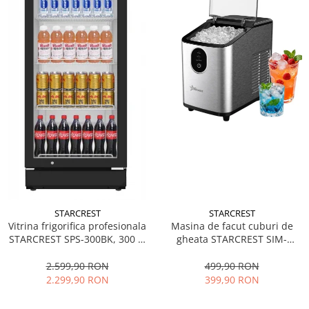
STARCREST
STARCREST
Vitrina frigorifica profesionala
Masina de facut cuburi de
STARCREST SPS-300BK, 300 L,
gheata STARCREST SIM-
Termostat reglabil, Iluminare
1125IX, Capacitate 11-
LED, H 169.5 cm, Negru
12Kg/24h, Cos gheata
2.599,90 RON
499,90 RON
detasabil, Rezervor apa 0.8 l,
2.299,90 RON
399,90 RON
Inox