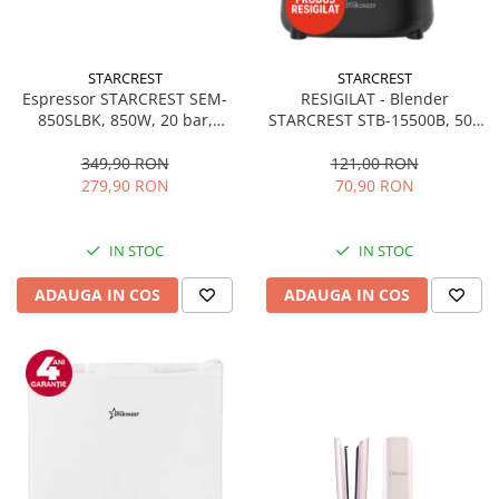
STARCREST
STARCREST
Espressor STARCREST SEM-
RESIGILAT - Blender
850SLBK, 850W, 20 bar,
STARCREST STB-15500B, 500
rezervor detasabil 1.5L,
W, 1.5 l, 2 viteze + functie
dispozitiv spumare, filtru
Pulse, Negru
349,90 RON
121,00 RON
dublu din inox, Negru/Inox
279,90 RON
70,90 RON
IN STOC
IN STOC
ADAUGA IN COS
ADAUGA IN COS