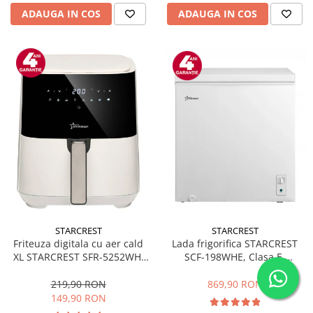
ADAUGA IN COS
ADAUGA IN COS
STARCREST
STARCREST
Friteuza digitala cu aer cald
Lada frigorifica STARCREST
XL STARCREST SFR-5252WH,
SCF-198WHE, Clasa E,
1450 W, 5 Litri, Termostat 80 -
Capacitate 198L, Sistem
200 °C, 8 programe
convertibil - functie frigider,
219,90 RON
869,90 RON
predefinite, Alb
Termostat reglabil, Alb
149,90 RON