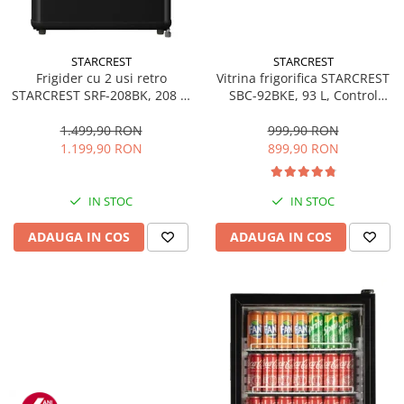
STARCREST
STARCREST
Frigider cu 2 usi retro
Vitrina frigorifica STARCREST
STARCREST SRF-208BK, 208 L,
SBC-92BKE, 93 L, Control
Clasa E, Design Vintage,
temperatura, Usa sticla, H
Iluminare LED, Termostat
83.2 cm, Negru
1.499,90 RON
999,90 RON
Reglabil, H 147 cm, Negru
1.199,90 RON
899,90 RON
IN STOC
IN STOC
ADAUGA IN COS
ADAUGA IN COS