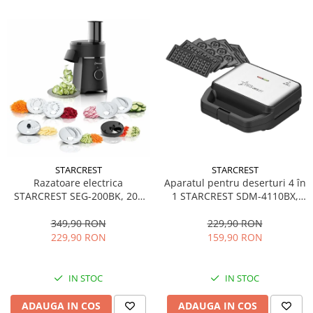
STARCREST
STARCREST
Aparatul pentru deserturi 4 în
Razatoare electrica
1 STARCREST SDM-4110BX,
STARCREST SEG-200BK, 200
800W, placi detasabile cu
W, 7 moduri de taiere, Negru
invelis ceramic pentru vafe,
229,90 RON
349,90 RON
nuci, gogosi si smile
159,90 RON
229,90 RON
sandwich, negru
IN STOC
IN STOC
ADAUGA IN COS
ADAUGA IN COS