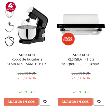
STARCREST
STARCREST
Robot de bucatarie
RESIGILAT - Hota
STARCREST SKM-1015BK,
incorporabila telescopica
1500 W, Bol 4.5 L Inox, 5
STARCREST STH-550BK,
Accesorii, 10 Viteze + Pulse,
Putere de absorbtie 550 m3/h,
369,90 RON
399,90 RON
Negru
1 Motor, 2 Trepte putere, 60
299,90 RON
249,90 RON
cm, Negru
IN STOC
IN STOC
ADAUGA IN COS
ADAUGA IN COS