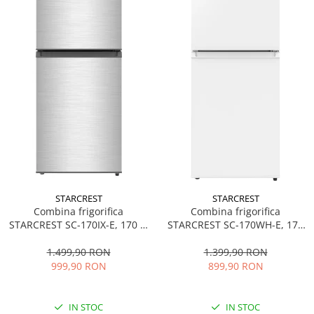
STARCREST
STARCREST
Combina frigorifica
Combina frigorifica
STARCREST SC-170IX-E, 170 L,
STARCREST SC-170WH-E, 170
Clasa E, Less Frost, Termostat
L, Clasa E, Less Frost,
reglabil, Iluminare LED,
Termostat reglabil, Iluminare
1.499,90 RON
1.399,90 RON
Suprafata Inox antiamprenta,
LED, Picioare ajustabile, Usi
999,90 RON
899,90 RON
Picioare ajustabile, Usi
reversibile, H 151.8 cm, Alb
reversibile, H 151.8 cm, Inox
IN STOC
IN STOC