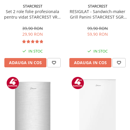
STARCREST
STARCREST
Set 2 role folie profesionala
RESIGILAT - Sandwich-maker
pentru vidat STARCREST VRL-
Grill Panini STARCREST SGR-
2850, 28 x 500 cm, rezistente,
2314, 1000 W, Placi
reutilizabile, sous vide,
nonaderente, Deschidere
39,90 RON
99,90 RON
lavabile in masina de spalat,
180°, Suprafata de gatire 23 x
29,90 RON
59,90 RON
fara BPA, transparent
14 cm, Negru
IN STOC
IN STOC
ADAUGA IN COS
ADAUGA IN COS