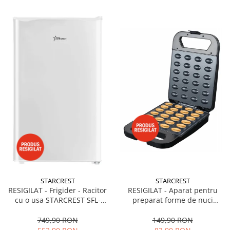
STARCREST
STARCREST
RESIGILAT - Frigider - Racitor
RESIGILAT - Aparat pentru
cu o usa STARCREST SFL-
preparat forme de nuci
92WHE, Clasa E, Capacitate
STARCREST SNM-4024BX, 24
92L, Iluminare interioara,H 83
forme, 1400W, Indicator
749,90 RON
149,90 RON
cm, Alb
luminos, Placi antiaderente,