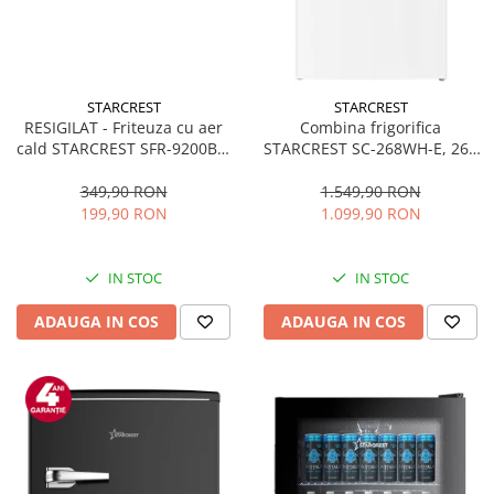
STARCREST
STARCREST
RESIGILAT - Friteuza cu aer
Combina frigorifica
cald STARCREST SFR-9200BK,
STARCREST SC-268WH-E, 268
1800 W, Cos Dublu, 9 litri,
L, Clasa E, Less Frost,
Termostat 80 - 200 °C, 8
Termostat reglabil, Iluminare
349,90 RON
1.549,90 RON
programe predefinite, Negru
LED, Picioare ajustabile, Usi
199,90 RON
1.099,90 RON
reversibile, H 178 cm, Alb
IN STOC
IN STOC
ADAUGA IN COS
ADAUGA IN COS