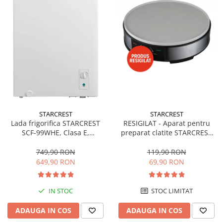
STARCREST
STARCREST
Lada frigorifica STARCREST
RESIGILAT - Aparat pentru
SCF-99WHE, Clasa E,
preparat clatite STARCREST
Capacitate 99L, Sistem
SCM-3212, 1200W, Placa cu
convertibil - functie frigider,
invelis ceramic antiaderent,
749,90 RON
119,90 RON
Termostat reglabil, Alb
30 cm, Inox / Negru
649,90 RON
69,90 RON
IN STOC
STOC LIMITAT
ADAUGA IN COS
ADAUGA IN COS