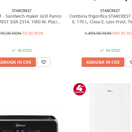
STARCREST
STARCREST
T - Sandwich-maker Grill Panini
Combina frigorifica STARCREST
EST SGR-2314, 1000 W, Placi
E, 170 L, Clasa E, Less Frost, 
te, Deschidere 180°, Suprafata
reglabil, Iluminare LED, Supra
 gatire 23 x 14 cm, Negru
antiamprenta, Picioare ajustab
99,90 RON
59,90 RON
1.499,90 RON
999,90 R
reversibile, H 151.8 cm, 
IN STOC
IN STOC
ADAUGA IN COS
ADAUGA IN COS