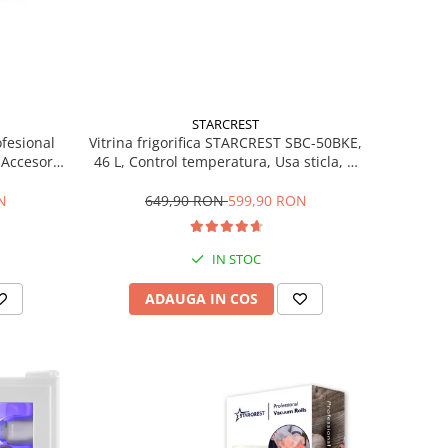
STARCREST
ofesional
Vitrina frigorifica STARCREST SBC-50BKE,
Accesorii
46 L, Control temperatura, Usa sticla, H
Trepte de
48.8 cm, Negru
ce, Gri
N
649,90 RON
599,90 RON
IN STOC
ADAUGA IN COS