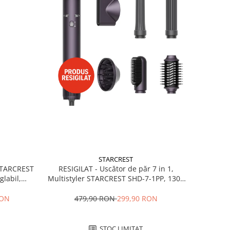
STARCREST
RESIGILAT - Uscător de păr 7 in 1,
 STARCREST
Multistyler STARCREST SHD-7-1PP, 1300
glabil,
W, 3 trepte de viteză, 3 trepte de
 Negru
temperatură, mov
479,90 RON
299,90 RON
RON
STOC LIMITAT