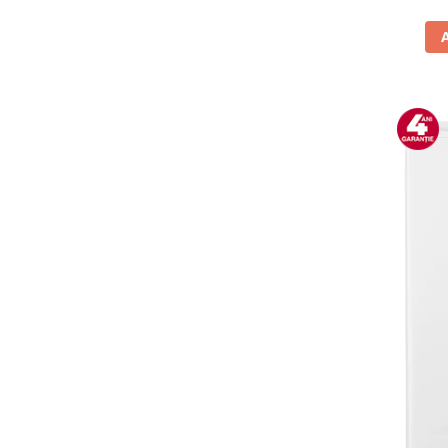
Vitrine pentru vinuri
Electrocasnice Mici
Accesorii aspiratoare
Aparate de bucatarie
Aparate de gatit cu aburi
Aparate de preparat desert
Aparate de vidat
Ascutitor cutite
Blendere
Cântare de bucătărie
Feliatoare
Fierbătoare
Friteuze
Grătare electrice
Masini de gheata
Masini de paine