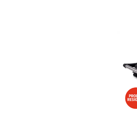
Aspiratoare
Mopuri electrice cu abur
Ingrijire personala
Cantare corporale
Ingrijire tesaturi
Statii de calcat
Masini de cusut
Ondulatoare
Perii de par electrice
Periute de dinti electrice
Pile electrice
Placi de indreptat parul
Plite
Preparare alimente
Masini de tocat