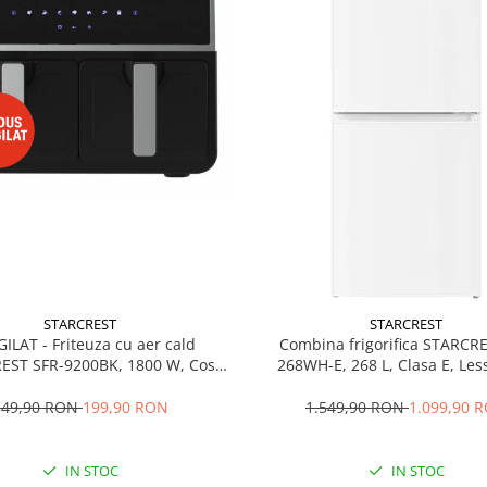
STARCREST
STARCREST
GILAT - Friteuza cu aer cald
Combina frigorifica STARCR
EST SFR-9200BK, 1800 W, Cos
268WH-E, 268 L, Clasa E, Less
 litri, Termostat 80 - 200 °C, 8
Termostat reglabil, Ilumina
grame predefinite, Negru
Picioare ajustabile, Usi reversib
349,90 RON
199,90 RON
1.549,90 RON
1.099,90 
cm, Alb
IN STOC
IN STOC