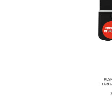
Alte accesorii foto & video
Aparate foto compacte
Aparate foto DSLR
Aparate foto Mirrorless
Carduri memorie
Obiective
Audio
Boxe portabile
Caști
MP3/MP4 playere
Radio
Sisteme audio
RESI
Soundbar
STARCR
Dublu, 9
Auto
pro
Accesorii electronice Auto
Compresoare auto
Auto-Moto