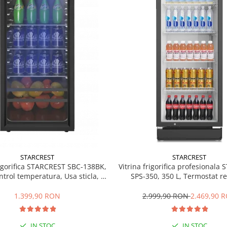
STARCREST
STARCREST
rigorifica STARCREST SBC-138BK,
Vitrina frigorifica profesionala
ntrol temperatura, Usa sticla, H
SPS-350, 350 L, Termostat re
125 cm, Negru
Iluminare LED, H 194.5 cm,
1.399,90 RON
2.999,90 RON
2.469,90 
IN STOC
IN STOC