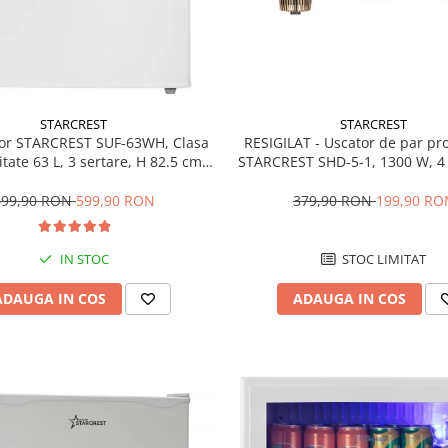
STARCREST
STARCREST
RESIGILAT - Uscator de par pr
or STARCREST SUF-63WH, Clasa
STARCREST SHD-5-1, 1300 W, 4 
tate 63 L, 3 sertare, H 82.5 cm,
incluse, 3 Trepte de viteza, 3 
Alb
temperatura, Buton de aer re
379,90 RON
199,90 RO
699,90 RON
599,90 RON
STOC LIMITAT
IN STOC
ADAUGA IN COS
ADAUGA IN COS