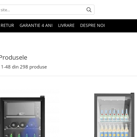
 RETUR
GARANTIE 4 ANI
LIVRARE
DESPRE NOI
Produsele
1-
48
din
298
produse