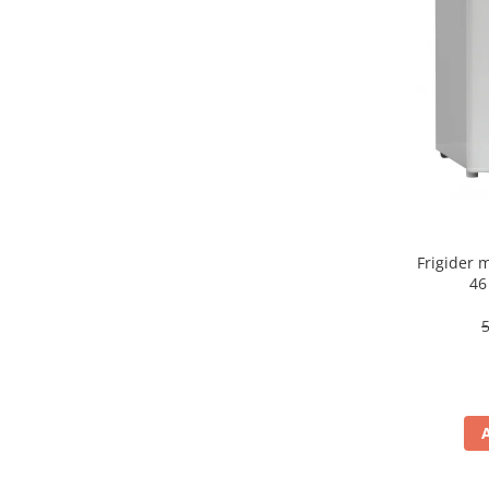
aparat de calcat vertical
Aparate de scame
Fiare de calcat
Statii de calcat
Aparate de masaj
Aparate de ras electrice
Aparate de tuns
Aparate faciale
Frigider
Aspiratoare
46
Aspiratoare de geamuri
Cuptoare cu microunde
Cuptoare electrice
Cântare corporale
Epilatoare
Ingrijire locuinta