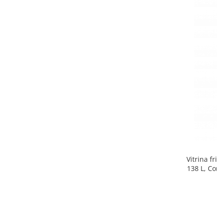
Side by side
Cuptoare cu microunde
Cuptoare cu microunde
Hote
Hote de bucatarie
Incorporabile
Aparate frigorifice incorporabile
Cuptoare cu microunde
incorporabile
Hote incorporabile
Plite incorporabile
Masini spalat vase
Vitrina f
Masini de spalat vase incorporabile
138 L, Co
Plite
Incorporabile
Plite standard
Vitrine frigorifice