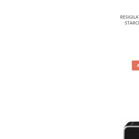
Preparare ceai si cafea
Aparate de spumat lapte
RESIGILA
Espressoare
STARCR
nonaderen
Preparare desert
de
accesori inghetata
Aparate de facut inghetata
Preparare paine
Masini de facut paine
Prajitoare de paine
Storcatoare
Storcatoare
Tigai
TV, Electronice & Gaming
Accesorii & Periferice
Baterii si acumulatori
Aparate foto & accesorii