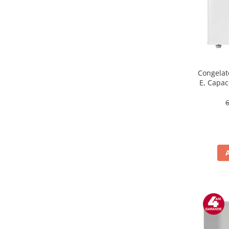
Masini de tocat
Mixere
Multicooker
Prăjitoare de pâine
Rasnite condimente
Razatoare
Congelat
E, Capaci
Roboti de bucatarie
Sandwich-maker
Storcătoare
Aparate de cafea
Accesorii
Cafetiere
Espressoare
Râșnițe de cafea
Aparate de curatat bijuterii
Aparate de curățat cu aburi
Aparate de ingrijire tesaturi