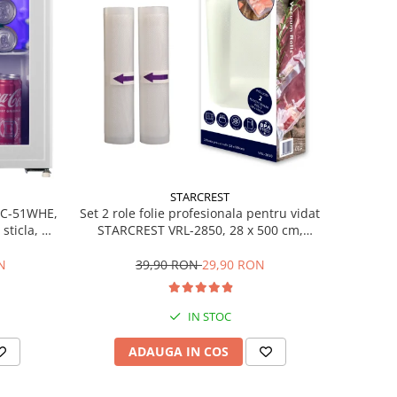
STARCREST
Set 2 role folie profesionala pentru vidat
SBC-51WHE,
STARCREST VRL-2850, 28 x 500 cm,
sticla, H
rezistente, reutilizabile, sous vide,
lavabile in masina de spalat, fara BPA,
39,90 RON
29,90 RON
N
transparent
IN STOC
ADAUGA IN COS