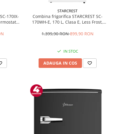
STARCREST
 SC-170IX-
Combina frigorifica STARCREST SC-
Termostat
170WH-E, 170 L, Clasa E, Less Frost,
fata Inox
Termostat reglabil, Iluminare LED,
ile, Usi
Picioare ajustabile, Usi reversibile, H
ON
1.399,90 RON
899,90 RON
Inox
151.8 cm, Alb
IN STOC
ADAUGA IN COS