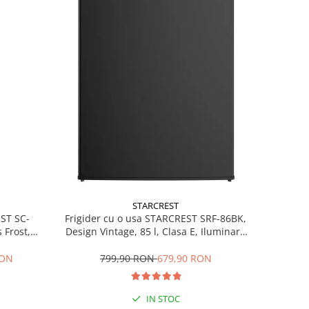
STARCREST
EST SC-
Frigider cu o usa STARCREST SRF-86BK,
 Frost,
Design Vintage, 85 l, Clasa E, Iluminare
re LED,
interioara, H 84 cm, Negru
ile, H 178
RON
799,90 RON
679,90 RON
IN STOC