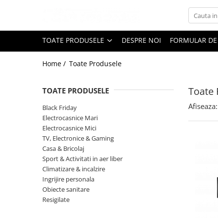
Toate Produsele
TOATE PRODUSELE
DESPRE NOI
FORMULAR DE
Black Friday
Home /
Toate Produsele
Electrocasnice Mari
Aparate frigorifice
Toate 
TOATE PRODUSELE
Aparat cuburi de gheata
Combine frigorifice
Afiseaza:
Black Friday
Congelatoare
Electrocasnice Mari
Electrocasnice Mici
Congelatoare verticale
TV, Electronice & Gaming
Frigidere
Casa & Bricolaj
Frigidere cu doua usi
Sport & Activitati in aer liber
Frigidere cu o usa
Climatizare & incalzire
Ingrijire personala
Lazi frigorifice
Obiecte sanitare
Minibaruri
Resigilate
Racitoare