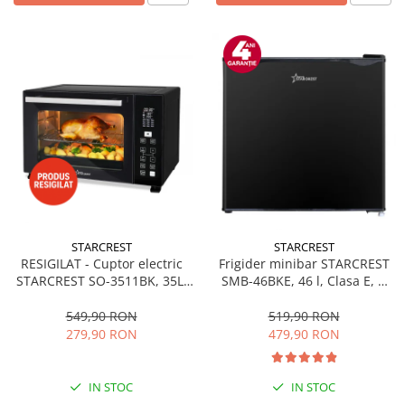
STARCREST
STARCREST
RESIGILAT - Cuptor electric
Frigider minibar STARCREST
STARCREST SO-3511BK, 35L,
SMB-46BKE, 46 l, Clasa E, H
1500W, Rotisor, Convectie, 12
49.5 cm, Negru
Programe predefinite,
549,90 RON
519,90 RON
Interfata digitala, Negru
279,90 RON
479,90 RON
IN STOC
IN STOC