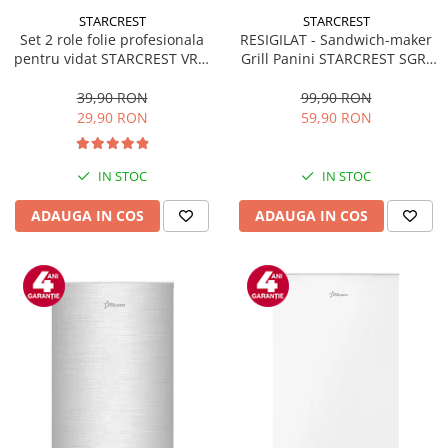
STARCREST
STARCREST
Set 2 role folie profesionala
RESIGILAT - Sandwich-maker
pentru vidat STARCREST VRL-
Grill Panini STARCREST SGR-
2850, 28 x 500 cm, rezistente,
2314, 1000 W, Placi
reutilizabile, sous vide,
nonaderente, Deschidere
39,90 RON
99,90 RON
lavabile in masina de spalat,
180°, Suprafata de gatire 23 x
29,90 RON
59,90 RON
fara BPA, transparent
14 cm, Negru
IN STOC
IN STOC
ADAUGA IN COS
ADAUGA IN COS