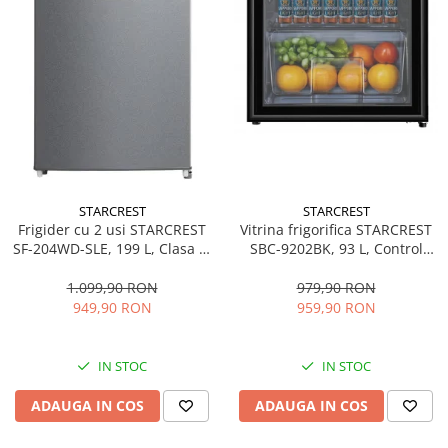
STARCREST
STARCREST
Frigider cu 2 usi STARCREST
Vitrina frigorifica STARCREST
SF-204WD-SLE, 199 L, Clasa E,
SBC-9202BK, 93 L, Control
Dozator Apa, Iluminare LED,
temperatura, Usa sticla, H
Termostat Ajustabil, Usi
83.2 cm, Negru
1.099,90 RON
979,90 RON
reversibile, H 143 cm, Argintiu
949,90 RON
959,90 RON
IN STOC
IN STOC
ADAUGA IN COS
ADAUGA IN COS