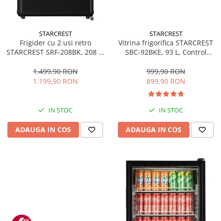
STARCREST
STARCREST
Frigider cu 2 usi retro
Vitrina frigorifica STARCREST
STARCREST SRF-208BK, 208 L,
SBC-92BKE, 93 L, Control
Clasa E, Design Vintage,
temperatura, Usa sticla, H
Iluminare LED, Termostat
83.2 cm, Negru
1.499,90 RON
999,90 RON
Reglabil, H 147 cm, Negru
1.199,90 RON
899,90 RON
IN STOC
IN STOC
ADAUGA IN COS
ADAUGA IN COS