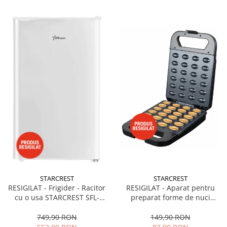
STARCREST
STARCREST
RESIGILAT - Frigider - Racitor
RESIGILAT - Aparat pentru
cu o usa STARCREST SFL-
preparat forme de nuci
92WHE, Clasa E, Capacitate
STARCREST SNM-4024BX, 24
92L, Iluminare interioara,H 83
forme, 1400W, Indicator
749,90 RON
149,90 RON
cm, Alb
luminos, Placi antiaderente,