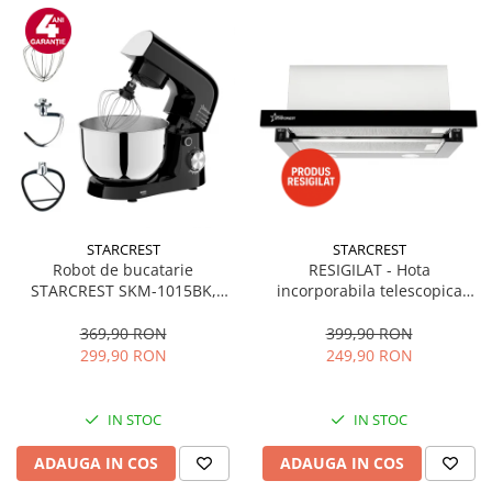
STARCREST
STARCREST
Robot de bucatarie
RESIGILAT - Hota
STARCREST SKM-1015BK,
incorporabila telescopica
1500 W, Bol 4.5 L Inox, 5
STARCREST STH-550BK,
Accesorii, 10 Viteze + Pulse,
Putere de absorbtie 550 m3/h,
369,90 RON
399,90 RON
Negru
1 Motor, 2 Trepte putere, 60
299,90 RON
249,90 RON
cm, Negru
IN STOC
IN STOC
ADAUGA IN COS
ADAUGA IN COS