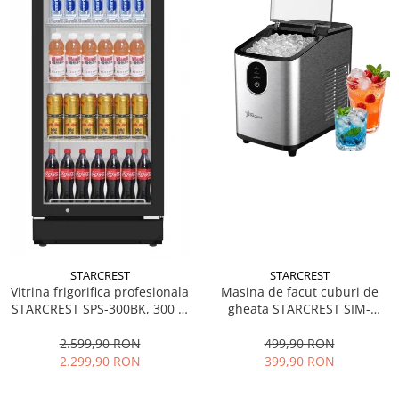
STARCREST
STARCREST
Vitrina frigorifica profesionala
Masina de facut cuburi de
STARCREST SPS-300BK, 300 L,
gheata STARCREST SIM-
Termostat reglabil, Iluminare
1125IX, Capacitate 11-
LED, H 169.5 cm, Negru
12Kg/24h, Cos gheata
2.599,90 RON
499,90 RON
detasabil, Rezervor apa 0.8 l,
2.299,90 RON
399,90 RON
Inox