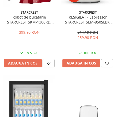
STARCREST
STARCREST
Robot de bucatarie
RESIGILAT - Espressor
STARCREST SKM-1300RD,
STARCREST SEM-850SLBK,
1300W, Bol 5.2 L Inox, 4
850W, 20 bar, rezervor
Accesorii, 10 Viteze + Pulse,
detasabil 1.5L, dispozitiv
399,90 RON
314,19 RON
Angrenaje metalice, Rosu
spumare, filtru dublu din
259,90 RON
inox, Negru/Inox
IN STOC
IN STOC
ADAUGA IN COS
ADAUGA IN COS