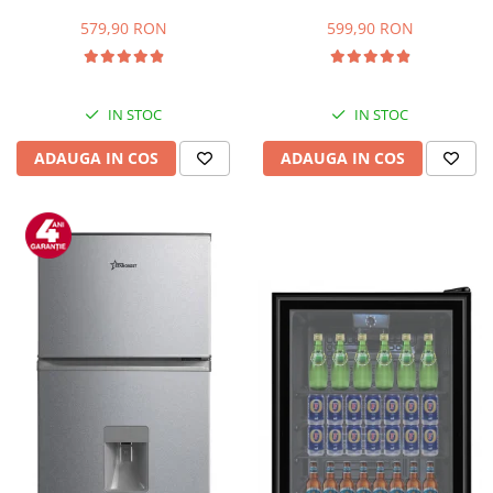
Capacitate 66 L, H 63 cm, Alb
83L, Iluminare interioara,
Compartiment gheata, H 85
579,90 RON
599,90 RON
cm, Alb
IN STOC
IN STOC
ADAUGA IN COS
ADAUGA IN COS