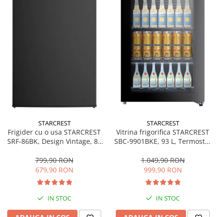
STARCREST
STARCREST
Frigider cu o usa STARCREST
Vitrina frigorifica STARCREST
SRF-86BK, Design Vintage, 85
SBC-9901BKE, 93 L, Termostat
l, Clasa E, Iluminare
reglabil, Iluminare LED, Usa
interioara, H 84 cm, Negru
sticla, H 84.5 cm, Negru
799,90 RON
1.049,90 RON
679,90 RON
999,90 RON
IN STOC
IN STOC