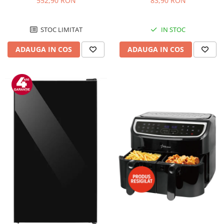
552,90 RON
83,90 RON
Negru/Inox
STOC LIMITAT
IN STOC
ADAUGA IN COS
ADAUGA IN COS