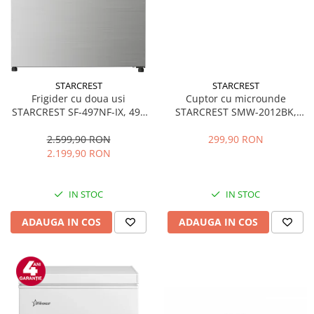
STARCREST
STARCREST
Frigider cu doua usi
Cuptor cu microunde
STARCREST SF-497NF-IX, 497
STARCREST SMW-2012BK,
L, Full NoFrost, Compresor
700W, Capacitate 20 L, Control
Inverter, Clasa E, Display,
mecanic, 6 Trepte de putere,
2.599,90 RON
299,90 RON
Functie super racire, Blocare
Negru
2.199,90 RON
acces copii, H 175 cm, Inox
IN STOC
IN STOC
ADAUGA IN COS
ADAUGA IN COS