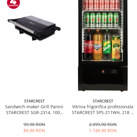
STARCREST
STARCREST
Sandwich-maker Grill Panini
Vitrina frigorifica profesionala
STARCREST SGR-2314, 1000
STARCREST SPS-211WH, 218 L,
W, Placi nonaderente,
Termostat reglabil, Iluminare
Deschidere 180°, Suprafata
LED, H 141 cm, Negru
99,90 RON
2.099,90 RON
de gatire 23 x 14 cm, Negru
89,90 RON
1.749,90 RON