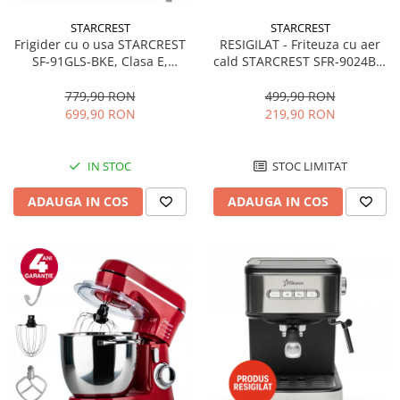
STARCREST
STARCREST
RESIGILAT - Friteuza cu aer
Frigider cu o usa STARCREST
cald STARCREST SFR-9024BK,
SF-91GLS-BKE, Clasa E,
2400 W, Cos Dublu, 9 litri,
Capacitate 91L, Iluminare
Termostat 80 - 200 °C, 12
interioara, H 83 cm, Sticla
499,90 RON
779,90 RON
programe, Negru
Neagra
219,90 RON
699,90 RON
STOC LIMITAT
IN STOC
ADAUGA IN COS
ADAUGA IN COS