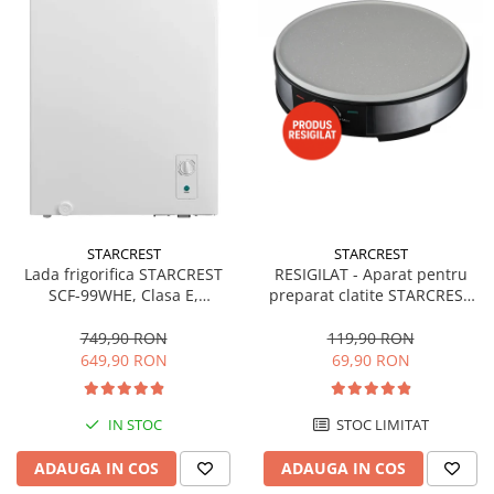
STARCREST
STARCREST
Lada frigorifica STARCREST
RESIGILAT - Aparat pentru
SCF-99WHE, Clasa E,
preparat clatite STARCREST
Capacitate 99L, Sistem
SCM-3212, 1200W, Placa cu
convertibil - functie frigider,
invelis ceramic antiaderent,
749,90 RON
119,90 RON
Termostat reglabil, Alb
30 cm, Inox / Negru
649,90 RON
69,90 RON
IN STOC
STOC LIMITAT
ADAUGA IN COS
ADAUGA IN COS