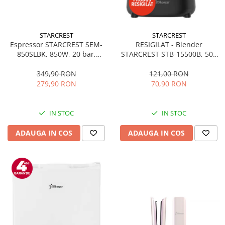
STARCREST
STARCREST
Espressor STARCREST SEM-
RESIGILAT - Blender
850SLBK, 850W, 20 bar,
STARCREST STB-15500B, 500
rezervor detasabil 1.5L,
W, 1.5 l, 2 viteze + functie
dispozitiv spumare, filtru
Pulse, Negru
349,90 RON
121,00 RON
dublu din inox, Negru/Inox
279,90 RON
70,90 RON
IN STOC
IN STOC
ADAUGA IN COS
ADAUGA IN COS