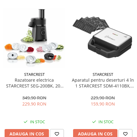
STARCREST
STARCREST
Aparatul pentru deserturi 4 în
Razatoare electrica
1 STARCREST SDM-4110BX,
STARCREST SEG-200BK, 200
800W, placi detasabile cu
W, 7 moduri de taiere, Negru
invelis ceramic pentru vafe,
229,90 RON
349,90 RON
nuci, gogosi si smile
159,90 RON
229,90 RON
sandwich, negru
IN STOC
IN STOC
ADAUGA IN COS
ADAUGA IN COS