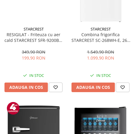
STARCREST
STARCREST
RESIGILAT - Friteuza cu aer
Combina frigorifica
cald STARCREST SFR-9200BK,
STARCREST SC-268WH-E, 268
1800 W, Cos Dublu, 9 litri,
L, Clasa E, Less Frost,
Termostat 80 - 200 °C, 8
Termostat reglabil, Iluminare
349,90 RON
1.549,90 RON
programe predefinite, Negru
LED, Picioare ajustabile, Usi
199,90 RON
1.099,90 RON
reversibile, H 178 cm, Alb
IN STOC
IN STOC
ADAUGA IN COS
ADAUGA IN COS