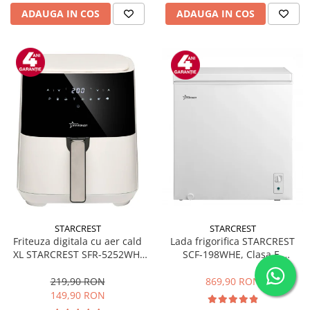
ADAUGA IN COS
ADAUGA IN COS
STARCREST
STARCREST
Friteuza digitala cu aer cald
Lada frigorifica STARCREST
XL STARCREST SFR-5252WH,
SCF-198WHE, Clasa E,
1450 W, 5 Litri, Termostat 80 -
Capacitate 198L, Sistem
200 °C, 8 programe
convertibil - functie frigider,
219,90 RON
869,90 RON
predefinite, Alb
Termostat reglabil, Alb
149,90 RON