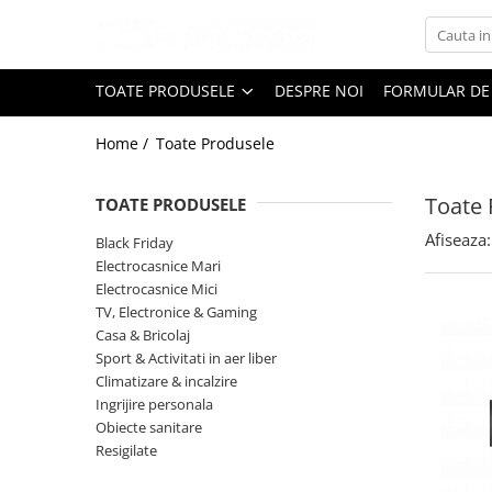
Toate Produsele
TOATE PRODUSELE
DESPRE NOI
FORMULAR DE
Black Friday
Home /
Toate Produsele
Electrocasnice Mari
Aparate frigorifice
Toate 
TOATE PRODUSELE
Aparat cuburi de gheata
Combine frigorifice
Afiseaza:
Black Friday
Congelatoare
Electrocasnice Mari
Electrocasnice Mici
Congelatoare verticale
TV, Electronice & Gaming
Frigidere
Casa & Bricolaj
Frigidere cu doua usi
Sport & Activitati in aer liber
Frigidere cu o usa
Climatizare & incalzire
Ingrijire personala
Lazi frigorifice
Obiecte sanitare
Minibaruri
Resigilate
Racitoare