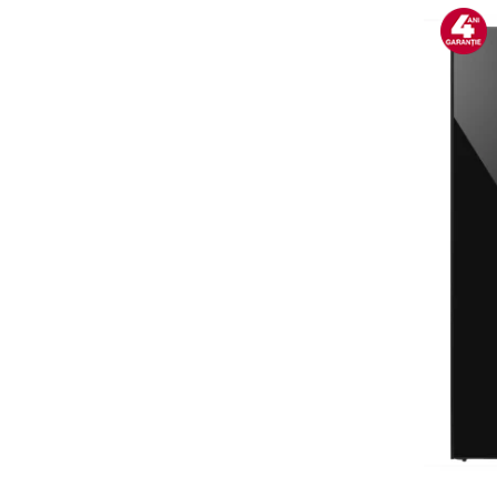
Alte accesorii foto & video
Aparate foto compacte
Aparate foto DSLR
Aparate foto Mirrorless
Carduri memorie
Obiective
Audio
Boxe portabile
Caști
MP3/MP4 playere
Radio
Sisteme audio
Soundbar
Auto
Accesorii electronice Auto
Compresoare auto
Auto-Moto