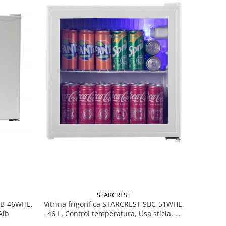
STARCREST
MB-46WHE,
Vitrina frigorifica STARCREST SBC-51WHE,
Alb
46 L, Control temperatura, Usa sticla, H
48.8 cm, Alb