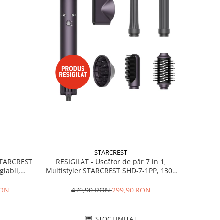
STARCREST
RESIGILAT - Uscător de păr 7 in 1,
 STARCREST
Multistyler STARCREST SHD-7-1PP, 1300
glabil,
W, 3 trepte de viteză, 3 trepte de
 Negru
temperatură, mov
479,90 RON
299,90 RON
RON
STOC LIMITAT