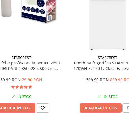
STARCREST
STARCREST
e folie profesionala pentru vidat
Combina frigorifica STARCR
REST VRL-2850, 28 x 500 cm,
170WH-E, 170 L, Clasa E, Less
ente, reutilizabile, sous vide,
Termostat reglabil, Ilumina
 in masina de spalat, fara BPA,
Picioare ajustabile, Usi revers
39,90 RON
29,90 RON
1.399,90 RON
899,90 R
transparent
151.8 cm, Alb
IN STOC
IN STOC
ADAUGA IN COS
ADAUGA IN COS