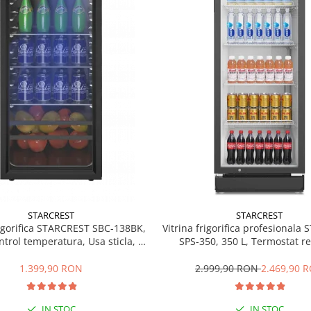
STARCREST
STARCREST
rigorifica STARCREST SBC-138BK,
Vitrina frigorifica profesionala
ntrol temperatura, Usa sticla, H
SPS-350, 350 L, Termostat re
125 cm, Negru
Iluminare LED, H 194.5 cm,
1.399,90 RON
2.999,90 RON
2.469,90 
IN STOC
IN STOC