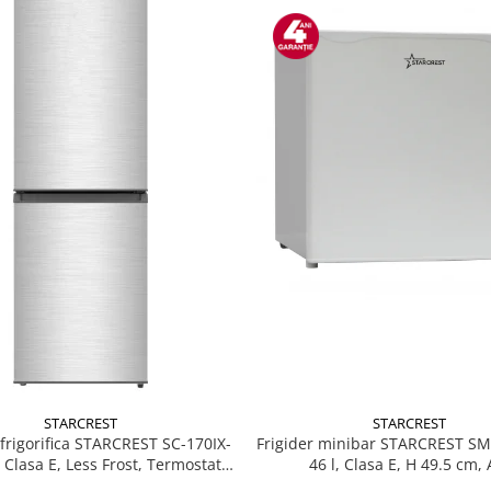
STARCREST
STARCREST
Frigider minibar STARCREST S
rigorifica STARCREST SC-170IX-
46 l, Clasa E, H 49.5 cm, 
, Clasa E, Less Frost, Termostat
, Iluminare LED, Suprafata Inox