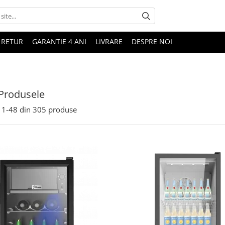
 RETUR
GARANTIE 4 ANI
LIVRARE
DESPRE NOI
Produsele
1-
48
din
305
produse