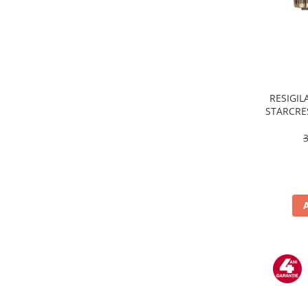
Masini de tocat
Mixere
Multicooker
Prăjitoare de pâine
Rasnite condimente
Razatoare
RESIGILA
STARCRES
Roboti de bucatarie
incluse,
Sandwich-maker
temper
Storcătoare
Aparate de cafea
Accesorii
Cafetiere
Espressoare
Râșnițe de cafea
Aparate de curatat bijuterii
Aparate de curățat cu aburi
Aparate de ingrijire tesaturi