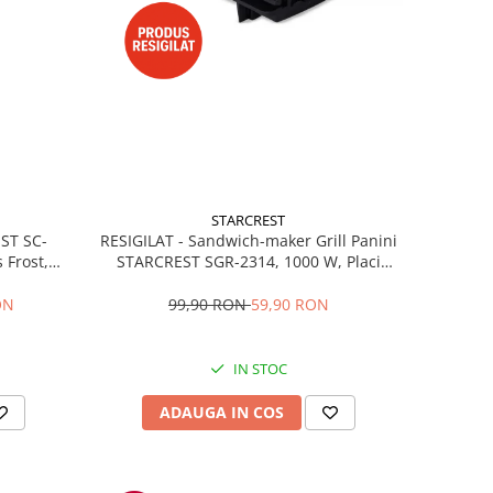
STARCREST
RESIGILAT - Sandwich-maker Grill Panini
EST SC-
STARCREST SGR-2314, 1000 W, Placi
 Frost,
nonaderente, Deschidere 180°, Suprafata
re LED,
de gatire 23 x 14 cm, Negru
ibile, H
99,90 RON
59,90 RON
ON
IN STOC
ADAUGA IN COS