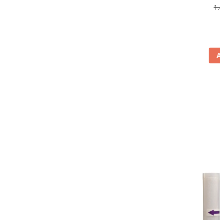
antiamp
1
Aspiratoare
rev
Mopuri electrice cu abur
Ingrijire personala
Cantare corporale
Ingrijire tesaturi
Statii de calcat
Masini de cusut
Ondulatoare
Perii de par electrice
Periute de dinti electrice
Pile electrice
Placi de indreptat parul
Plite
Preparare alimente
Masini de tocat