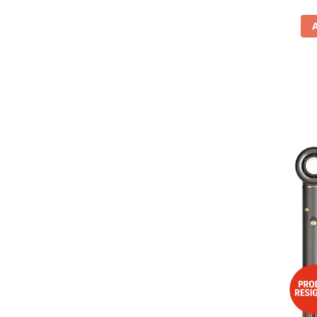
Vitrine pentru vinuri
Electrocasnice Mici
Accesorii aspiratoare
Aparate de bucatarie
Aparate de gatit cu aburi
Aparate de preparat desert
Aparate de vidat
Ascutitor cutite
Blendere
Cântare de bucătărie
Feliatoare
Fierbătoare
Friteuze
Grătare electrice
Masini de gheata
Masini de paine