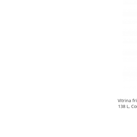
Side by side
Cuptoare cu microunde
Cuptoare cu microunde
Hote
Hote de bucatarie
Incorporabile
Aparate frigorifice incorporabile
Cuptoare cu microunde
incorporabile
Hote incorporabile
Plite incorporabile
Masini spalat vase
Vitrina f
Masini de spalat vase incorporabile
138 L, Co
Plite
Incorporabile
Plite standard
Vitrine frigorifice