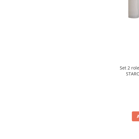
Preparare ceai si cafea
Aparate de spumat lapte
Espressoare
Preparare desert
accesori inghetata
Aparate de facut inghetata
Preparare paine
Masini de facut paine
Set 2 rol
Prajitoare de paine
STARC
rezist
Storcatoare
lavabile
Storcatoare
Tigai
TV, Electronice & Gaming
Accesorii & Periferice
Baterii si acumulatori
Aparate foto & accesorii