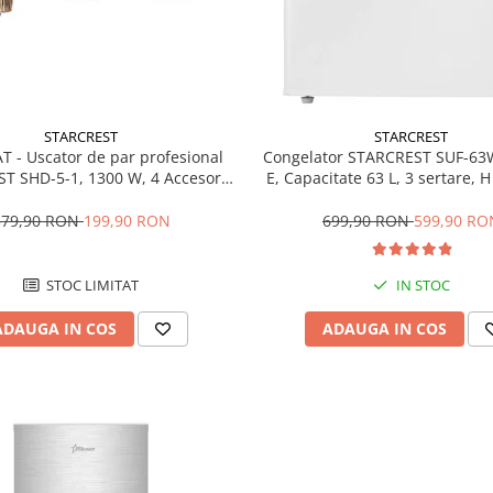
STARCREST
STARCREST
T - Uscator de par profesional
Congelator STARCREST SUF-63
T SHD-5-1, 1300 W, 4 Accesorii
E, Capacitate 63 L, 3 sertare, 
 3 Trepte de viteza, 3 Trepte de
Alb
atura, Buton de aer rece, Gri
379,90 RON
199,90 RON
699,90 RON
599,90 RO
STOC LIMITAT
IN STOC
ADAUGA IN COS
ADAUGA IN COS