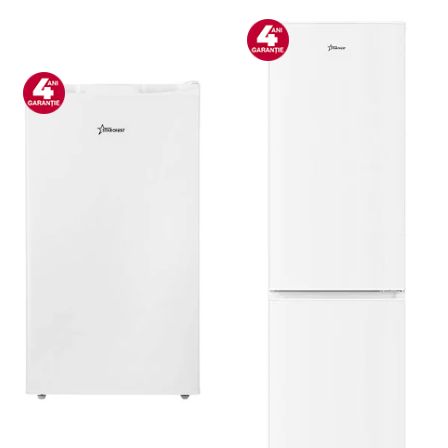
Boxe portabile
Camere video & sport
Camere video sport
Caști
Console & Jocuri
Accesorii console & PC
Birouri gaming
Console Hardware
Ochelari VR Gaming
Scaune gaming
Console Jocuri
Home Cinema & Audio
Mediaplayere
Sisteme audio
Imprimante & Scannere