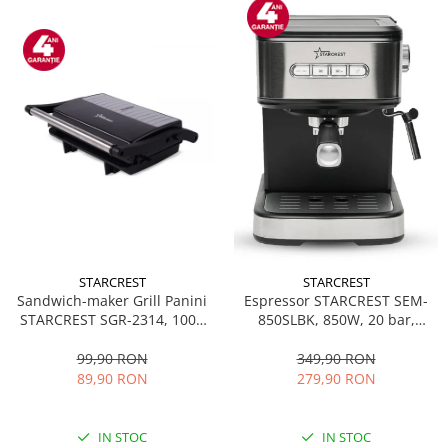
STARCREST
STARCREST
Sandwich-maker Grill Panini
Espressor STARCREST SEM-
STARCREST SGR-2314, 1000
850SLBK, 850W, 20 bar,
W, Placi nonaderente,
rezervor detasabil 1.5L,
Deschidere 180°, Suprafata
dispozitiv spumare, filtru
99,90 RON
349,90 RON
de gatire 23 x 14 cm, Negru
dublu din inox, Negru/Inox
89,90 RON
279,90 RON
IN STOC
IN STOC