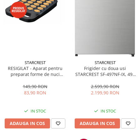
STARCREST
STARCREST
RESIGILAT - Aparat pentru
Frigider cu doua usi
preparat forme de nuci
STARCREST SF-497NF-IX, 497
STARCREST SNM-4024BX, 24
L, Full NoFrost, Compresor
forme, 1400W, Indicator
Inverter, Clasa E, Display,
149,90 RON
2.599,90 RON
luminos, Placi antiaderente,
Functie super racire, Blocare
83,90 RON
2.199,90 RON
Negru/Inox
acces copii, H 175 cm, Inox
IN STOC
IN STOC
ADAUGA IN COS
ADAUGA IN COS