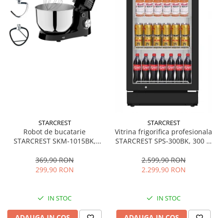
STARCREST
STARCREST
Robot de bucatarie
Vitrina frigorifica profesionala
STARCREST SKM-1015BK,
STARCREST SPS-300BK, 300 L,
1500 W, Bol 4.5 L Inox, 5
Termostat reglabil, Iluminare
Accesorii, 10 Viteze + Pulse,
LED, H 169.5 cm, Negru
369,90 RON
2.599,90 RON
Negru
299,90 RON
2.299,90 RON
IN STOC
IN STOC
ADAUGA IN COS
ADAUGA IN COS