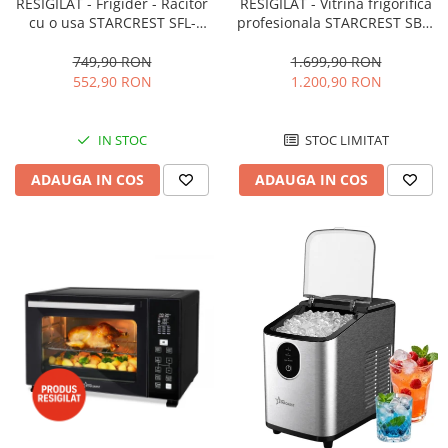
RESIGILAT - Frigider - Racitor
RESIGILAT - Vitrina frigorifica
cu o usa STARCREST SFL-
profesionala STARCREST SBC-
92WHE, Clasa E, Capacitate
160BK, 141 L, Termostat
92L, Iluminare interioara,H 83
reglabil, Iluminare LED, H 104
749,90 RON
1.699,90 RON
cm, Alb
cm, Negru
552,90 RON
1.200,90 RON
IN STOC
STOC LIMITAT
ADAUGA IN COS
ADAUGA IN COS