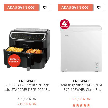
ADAUGA IN COS
ADAUGA IN COS
STARCREST
STARCREST
RESIGILAT - Friteuza cu aer
Lada frigorifica STARCREST
cald STARCREST SFR-9024BK,
SCF-198WHE, Clasa E,
2400 W, Cos Dublu, 9 litri,
Capacitate 198L, Sistem
Termostat 80 - 200 °C, 12
convertibil - functie frigider,
499,90 RON
869,90 RON
programe, Negru
Termostat reglabil, Alb
219,90 RON