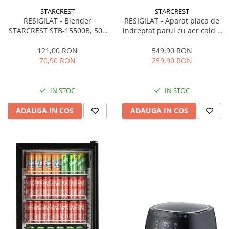
STARCREST
STARCREST
RESIGILAT - Blender
RESIGILAT - Aparat placa de
STARCREST STB-15500B, 500
indreptat parul cu aer cald 2
W, 1.5 l, 2 viteze + functie
in 1 STARCREST SHS-1300PK,
Pulse, Negru
1300 W, Uscare si indreptare,
121,00 RON
549,90 RON
Afisaj LCD, Tehnologie cu ioni
70,90 RON
259,90 RON
negativi, 5 Moduri de
temperatura, 3 Viteze, Roz
IN STOC
IN STOC
ADAUGA IN COS
ADAUGA IN COS