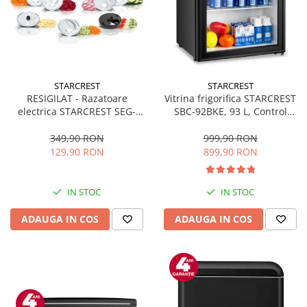
Prelungitoare
Sport & Activitati in aer liber
Cutii frigorifice
Climatizare & incalzire
STARCREST
STARCREST
Accesorii aparate climatizare
RESIGILAT - Razatoare
Vitrina frigorifica STARCREST
electrica STARCREST SEG-
SBC-92BKE, 93 L, Control
Aeroterme
200BK, 200 W, 7 moduri de
temperatura, Usa sticla, H
Aparate de spalat cu presiune
taiere, Negru
83.2 cm, Negru
349,90 RON
999,90 RON
129,90 RON
899,90 RON
Calorifere electrice
Climatizare
IN STOC
IN STOC
Purificatoare
ADAUGA IN COS
ADAUGA IN COS
Ingrijire personala
Aparate & Accesorii ingrijire
personala
Uscatoare de par
Obiecte sanitare