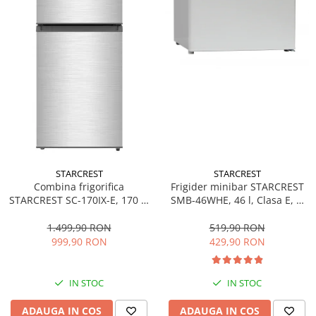
Prăjitoare de pâine
Rasnite condimente
Razatoare
Roboti de bucatarie
Sandwich-maker
Storcătoare
Aparate de cafea
Accesorii
Cafetiere
Espressoare
STARCREST
STARCREST
Frigider minibar STARCREST
Combina frigorifica
Râșnițe de cafea
SMB-46WHE, 46 l, Clasa E, H
STARCREST SC-170IX-E, 170 L,
Aparate de curatat bijuterii
49.5 cm, Alb
Clasa E, Less Frost, Termostat
reglabil, Iluminare LED,
519,90 RON
1.499,90 RON
Aparate de curățat cu aburi
Suprafata Inox antiamprenta,
429,90 RON
999,90 RON
Aparate de ingrijire tesaturi
Picioare ajustabile, Usi
reversibile, H 151.8 cm, Inox
aparat de calcat vertical
IN STOC
IN STOC
Aparate de scame
Fiare de calcat
ADAUGA IN COS
ADAUGA IN COS