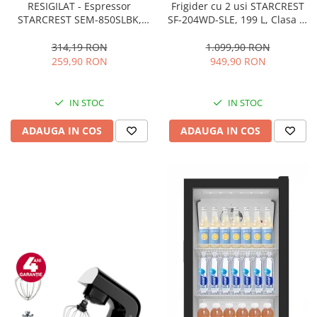
RESIGILAT - Espressor
Frigider cu 2 usi STARCREST
STARCREST SEM-850SLBK,
SF-204WD-SLE, 199 L, Clasa E,
850W, 20 bar, rezervor
Dozator Apa, Iluminare LED,
detasabil 1.5L, dispozitiv
Termostat Ajustabil, Usi
314,19 RON
1.099,90 RON
spumare, filtru dublu din
reversibile, H 143 cm, Argintiu
259,90 RON
949,90 RON
inox, Negru/Inox
IN STOC
IN STOC
ADAUGA IN COS
ADAUGA IN COS