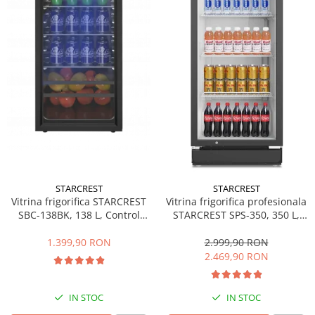
Minibaruri
Racitoare
Side by side
Aragazuri
Aragazuri mixte
Aragazuri pe gaz
Cuptoare
Incorporabile
Cuptoare cu microunde
Cuptoare cu microunde
STARCREST
STARCREST
Detergenti lichid
Vitrina frigorifica STARCREST
Vitrina frigorifica profesionala
SBC-138BK, 138 L, Control
STARCREST SPS-350, 350 L,
Dulapuri Frigorifice
temperatura, Usa sticla, H 125
Termostat reglabil, Iluminare
cm, Negru
LED, H 194.5 cm, Negru
1.399,90 RON
2.999,90 RON
Hote
2.469,90 RON
Hote de bucatarie
Hote traditionale
IN STOC
IN STOC
Incorporabile