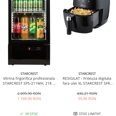
STARCREST
STARCREST
Vitrina frigorifica profesionala
RESIGILAT - Friteuza digitala
STARCREST SPS-211WH, 218 L,
fara ulei XL STARCREST SFR-
Termostat reglabil, Iluminare
3500, 1500 W, Cos 3.5 litri,
LED, H 141 cm, Negru
Termostat 80 - 200 °C, 8
2.099,90 RON
436,21 RON
programe predefinite, Negru
1.749,90 RON
59,90 RON
IN STOC
STOC LIMITAT