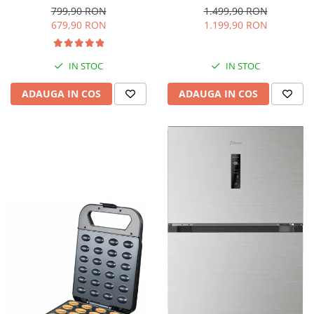
interioara, H 84 cm, Negru
Iluminare LED, Termostat
799,90 RON
1.499,90 RON
Reglabil, H 147 cm, Negru
679,90 RON
1.199,90 RON
IN STOC
IN STOC
ADAUGA IN COS
ADAUGA IN COS