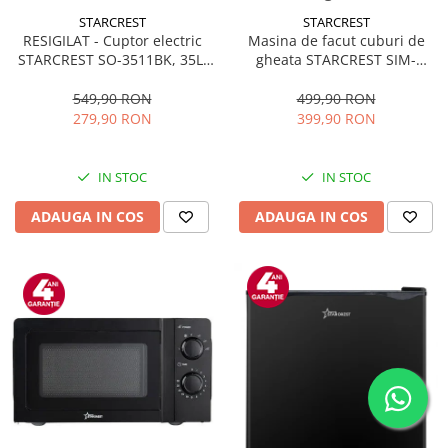
STARCREST
STARCREST
RESIGILAT - Cuptor electric
Masina de facut cuburi de
STARCREST SO-3511BK, 35L,
gheata STARCREST SIM-
1500W, Rotisor, Convectie, 12
1125IX, Capacitate 11-
Programe predefinite,
12Kg/24h, Cos gheata
549,90 RON
499,90 RON
Interfata digitala, Negru
detasabil, Rezervor apa 0.8 l,
279,90 RON
399,90 RON
Inox
IN STOC
IN STOC
ADAUGA IN COS
ADAUGA IN COS