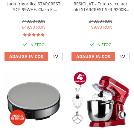
RESIGILAT - Friteuza cu aer
Lada frigorifica STARCREST
cald STARCREST SFR-9200BK,
SCF-99WHE, Clasa E,
1800 W, Cos Dublu, 9 litri,
Capacitate 99L, Sistem
Termostat 80 - 200 °C, 8
convertibil - functie frigider,
349,90 RON
749,90 RON
programe predefinite, Negru
Termostat reglabil, Alb
199,90 RON
649,90 RON
IN STOC
IN STOC
ADAUGA IN COS
ADAUGA IN COS