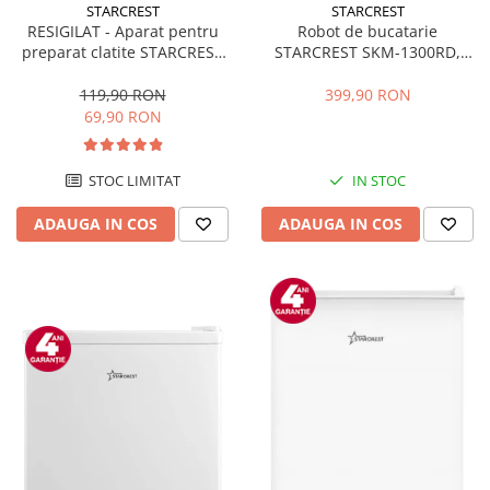
STARCREST
STARCREST
RESIGILAT - Aparat pentru
Robot de bucatarie
preparat clatite STARCREST
STARCREST SKM-1300RD,
SCM-3212, 1200W, Placa cu
1300W, Bol 5.2 L Inox, 4
invelis ceramic antiaderent,
Accesorii, 10 Viteze + Pulse,
119,90 RON
399,90 RON
30 cm, Inox / Negru
Angrenaje metalice, Rosu
69,90 RON
STOC LIMITAT
IN STOC
ADAUGA IN COS
ADAUGA IN COS