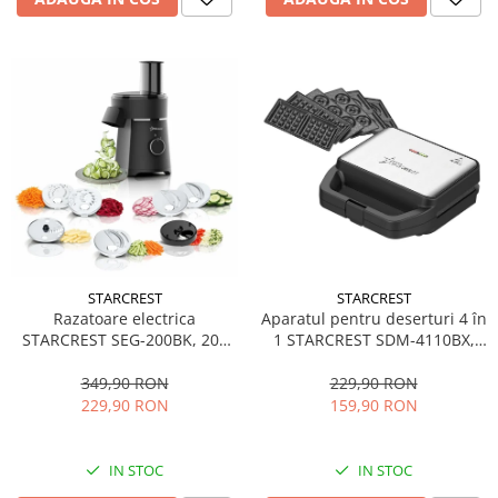
STARCREST
STARCREST
Aparatul pentru deserturi 4 în
Razatoare electrica
1 STARCREST SDM-4110BX,
STARCREST SEG-200BK, 200
800W, placi detasabile cu
W, 7 moduri de taiere, Negru
invelis ceramic pentru vafe,
229,90 RON
349,90 RON
nuci, gogosi si smile
159,90 RON
229,90 RON
sandwich, negru
IN STOC
IN STOC