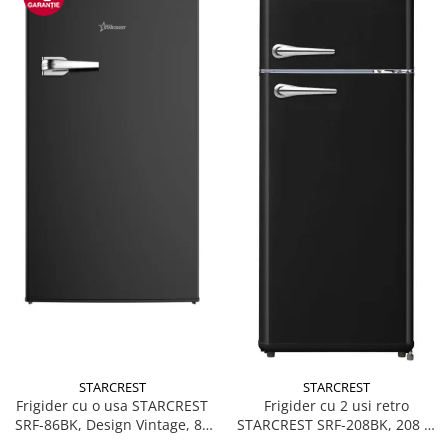
Accesorii
Alte obiecte sanitare
Resigilate
STARCREST
STARCREST
Frigider cu o usa STARCREST
Frigider cu 2 usi retro
SRF-86BK, Design Vintage, 85
STARCREST SRF-208BK, 208 L,
l, Clasa E, Iluminare
Clasa E, Design Vintage,