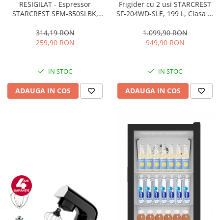
RESIGILAT - Espressor
Frigider cu 2 usi STARCREST
STARCREST SEM-850SLBK,
SF-204WD-SLE, 199 L, Clasa E,
850W, 20 bar, rezervor
Dozator Apa, Iluminare LED,
detasabil 1.5L, dispozitiv
Termostat Ajustabil, Usi
314,19 RON
1.099,90 RON
spumare, filtru dublu din
reversibile, H 143 cm, Argintiu
259,90 RON
949,90 RON
inox, Negru/Inox
IN STOC
IN STOC
ADAUGA IN COS
ADAUGA IN COS