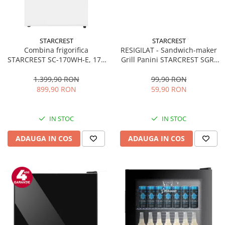
STARCREST
STARCREST
Combina frigorifica
RESIGILAT - Sandwich-maker
STARCREST SC-170WH-E, 170
Grill Panini STARCREST SGR-
L, Clasa E, Less Frost,
2314, 1000 W, Placi
Termostat reglabil, Iluminare
nonaderente, Deschidere
1.399,90 RON
99,90 RON
LED, Picioare ajustabile, Usi
180°, Suprafata de gatire 23 x
899,90 RON
59,90 RON
reversibile, H 151.8 cm, Alb
14 cm, Negru
IN STOC
IN STOC
ADAUGA IN COS
ADAUGA IN COS