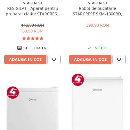
STARCREST
STARCREST
RESIGILAT - Aparat pentru
Robot de bucatarie
preparat clatite STARCREST
STARCREST SKM-1300RD,
SCM-3212, 1200W, Placa cu
1300W, Bol 5.2 L Inox, 4
invelis ceramic antiaderent,
Accesorii, 10 Viteze + Pulse,
119,90 RON
399,90 RON
30 cm, Inox / Negru
Angrenaje metalice, Rosu
69,90 RON
STOC LIMITAT
IN STOC
ADAUGA IN COS
ADAUGA IN COS