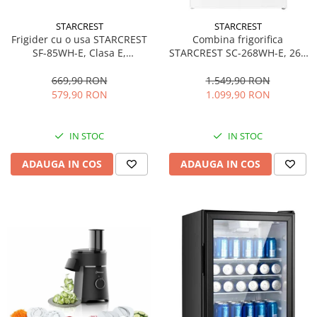
STARCREST
STARCREST
Frigider cu o usa STARCREST
Combina frigorifica
SF-85WH-E, Clasa E,
STARCREST SC-268WH-E, 268
Capacitate 85L, Iluminare
L, Clasa E, Less Frost,
interioara, Compartiment
Termostat reglabil, Iluminare
669,90 RON
1.549,90 RON
gheata, H 82 cm, Alb
LED, Picioare ajustabile, Usi
579,90 RON
1.099,90 RON
reversibile, H 178 cm, Alb
IN STOC
IN STOC
ADAUGA IN COS
ADAUGA IN COS