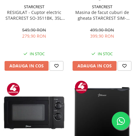
STARCREST
STARCREST
RESIGILAT - Cuptor electric
Masina de facut cuburi de
STARCREST SO-3511BK, 35L,
gheata STARCREST SIM-
1500W, Rotisor, Convectie, 12
1125IX, Capacitate 11-
Programe predefinite,
12Kg/24h, Cos gheata
549,90 RON
499,90 RON
Interfata digitala, Negru
detasabil, Rezervor apa 0.8 l,
279,90 RON
399,90 RON
Inox
IN STOC
IN STOC
ADAUGA IN COS
ADAUGA IN COS