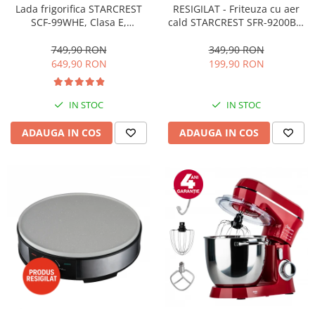
RESIGILAT - Friteuza cu aer
Lada frigorifica STARCREST
cald STARCREST SFR-9200BK,
SCF-99WHE, Clasa E,
1800 W, Cos Dublu, 9 litri,
Capacitate 99L, Sistem
Termostat 80 - 200 °C, 8
convertibil - functie frigider,
349,90 RON
749,90 RON
programe predefinite, Negru
Termostat reglabil, Alb
199,90 RON
649,90 RON
IN STOC
IN STOC
ADAUGA IN COS
ADAUGA IN COS