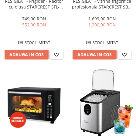
RESIGILAT - Frigider - Racitor
RESIGILAT - Vitrina frigorifica
cu o usa STARCREST SFL-
profesionala STARCREST SBC-
92WHE, Clasa E, Capacitate
160BK, 141 L, Termostat
92L, Iluminare interioara,H 83
reglabil, Iluminare LED, H 104
749,90 RON
1.699,90 RON
cm, Alb
cm, Negru
552,90 RON
1.200,90 RON
STOC LIMITAT
STOC LIMITAT
ADAUGA IN COS
ADAUGA IN COS