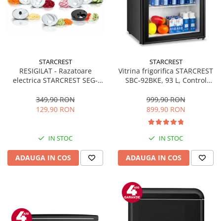
STARCREST
STARCREST
RESIGILAT - Razatoare
Vitrina frigorifica STARCREST
electrica STARCREST SEG-
SBC-92BKE, 93 L, Control
200BK, 200 W, 7 moduri de
temperatura, Usa sticla, H
taiere, Negru
83.2 cm, Negru
349,90 RON
999,90 RON
129,90 RON
899,90 RON
IN STOC
IN STOC
ADAUGA IN COS
ADAUGA IN COS