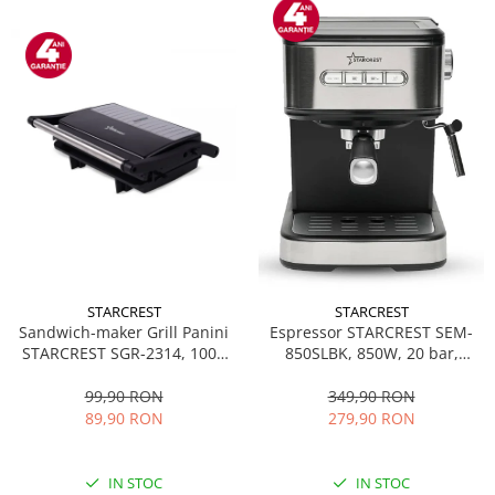
STARCREST
STARCREST
Sandwich-maker Grill Panini
Espressor STARCREST SEM-
STARCREST SGR-2314, 1000
850SLBK, 850W, 20 bar,
W, Placi nonaderente,
rezervor detasabil 1.5L,
Deschidere 180°, Suprafata
dispozitiv spumare, filtru
99,90 RON
349,90 RON
de gatire 23 x 14 cm, Negru
dublu din inox, Negru/Inox
89,90 RON
279,90 RON
IN STOC
IN STOC