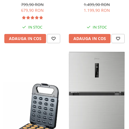
interioara, H 84 cm, Negru
Iluminare LED, Termostat
799,90 RON
1.499,90 RON
Reglabil, H 147 cm, Negru
679,90 RON
1.199,90 RON
IN STOC
IN STOC
ADAUGA IN COS
ADAUGA IN COS