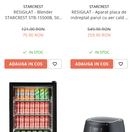
STARCREST
STARCREST
RESIGILAT - Blender
RESIGILAT - Aparat placa de
STARCREST STB-15500B, 500
indreptat parul cu aer cald 2
W, 1.5 l, 2 viteze + functie
in 1 STARCREST SHS-1300PK,
Pulse, Negru
1300 W, Uscare si indreptare,
121,00 RON
549,90 RON
Afisaj LCD, Tehnologie cu ioni
70,90 RON
259,90 RON
negativi, 5 Moduri de
temperatura, 3 Viteze, Roz
IN STOC
IN STOC
ADAUGA IN COS
ADAUGA IN COS