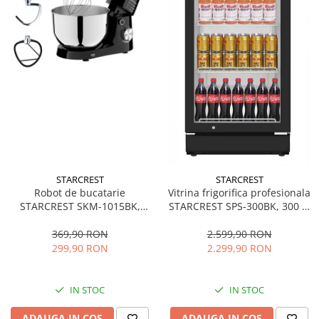
STARCREST
STARCREST
Robot de bucatarie
Vitrina frigorifica profesionala
STARCREST SKM-1015BK,
STARCREST SPS-300BK, 300 L,
1500 W, Bol 4.5 L Inox, 5
Termostat reglabil, Iluminare
Accesorii, 10 Viteze + Pulse,
LED, H 169.5 cm, Negru
369,90 RON
2.599,90 RON
Negru
299,90 RON
2.299,90 RON
IN STOC
IN STOC
ADAUGA IN COS
ADAUGA IN COS