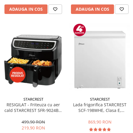
ADAUGA IN COS
ADAUGA IN COS
STARCREST
STARCREST
RESIGILAT - Friteuza cu aer
Lada frigorifica STARCREST
cald STARCREST SFR-9024BK,
SCF-198WHE, Clasa E,
2400 W, Cos Dublu, 9 litri,
Capacitate 198L, Sistem
Termostat 80 - 200 °C, 12
convertibil - functie frigider,
499,90 RON
869,90 RON
programe, Negru
Termostat reglabil, Alb
219,90 RON