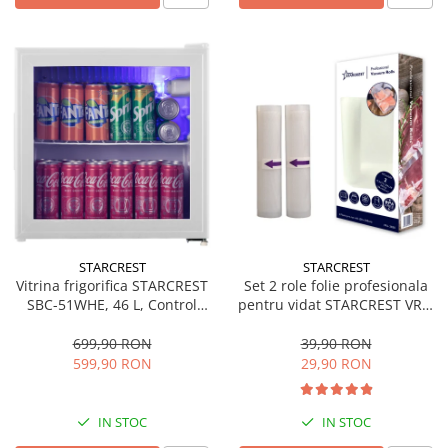
STARCREST
STARCREST
Vitrina frigorifica STARCREST
Set 2 role folie profesionala
SBC-51WHE, 46 L, Control
pentru vidat STARCREST VRL-
temperatura, Usa sticla, H
2850, 28 x 500 cm, rezistente,
48.8 cm, Alb
reutilizabile, sous vide,
699,90 RON
39,90 RON
lavabile in masina de spalat,
599,90 RON
29,90 RON
fara BPA, transparent
IN STOC
IN STOC