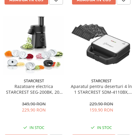
STARCREST
STARCREST
Aparatul pentru deserturi 4 în
Razatoare electrica
1 STARCREST SDM-4110BX,
STARCREST SEG-200BK, 200
800W, placi detasabile cu
W, 7 moduri de taiere, Negru
invelis ceramic pentru vafe,
229,90 RON
349,90 RON
nuci, gogosi si smile
159,90 RON
229,90 RON
sandwich, negru
IN STOC
IN STOC