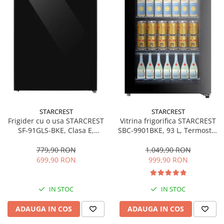
STARCREST
STARCREST
Frigider cu o usa STARCREST
Vitrina frigorifica STARCREST
SF-91GLS-BKE, Clasa E,
SBC-9901BKE, 93 L, Termostat
Capacitate 91L, Iluminare
reglabil, Iluminare LED, Usa
interioara, H 83 cm, Sticla
sticla, H 84.5 cm, Negru
779,90 RON
1.049,90 RON
Neagra
699,90 RON
999,90 RON
IN STOC
IN STOC
ADAUGA IN COS
ADAUGA IN COS