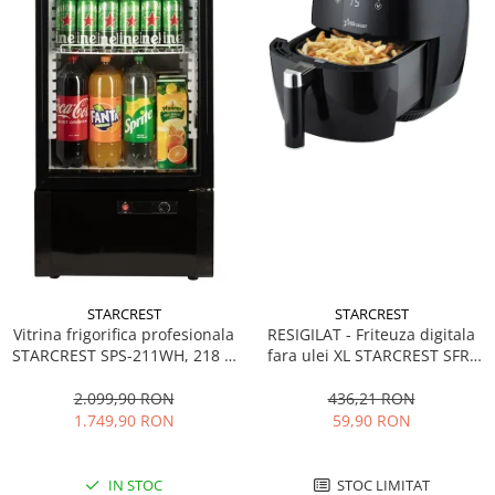
STARCREST
STARCREST
Vitrina frigorifica profesionala
RESIGILAT - Friteuza digitala
STARCREST SPS-211WH, 218 L,
fara ulei XL STARCREST SFR-
Termostat reglabil, Iluminare
3500, 1500 W, Cos 3.5 litri,
LED, H 141 cm, Negru
Termostat 80 - 200 °C, 8
2.099,90 RON
436,21 RON
programe predefinite, Negru
1.749,90 RON
59,90 RON
IN STOC
STOC LIMITAT