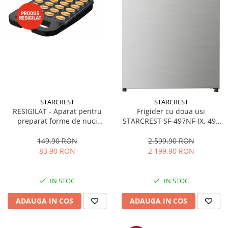
STARCREST
STARCREST
RESIGILAT - Aparat pentru
Frigider cu doua usi
preparat forme de nuci
STARCREST SF-497NF-IX, 497
STARCREST SNM-4024BX, 24
L, Full NoFrost, Compresor
forme, 1400W, Indicator
Inverter, Clasa E, Display,
149,90 RON
2.599,90 RON
luminos, Placi antiaderente,
Functie super racire, Blocare
83,90 RON
2.199,90 RON
Negru/Inox
acces copii, H 175 cm, Inox
IN STOC
IN STOC
ADAUGA IN COS
ADAUGA IN COS