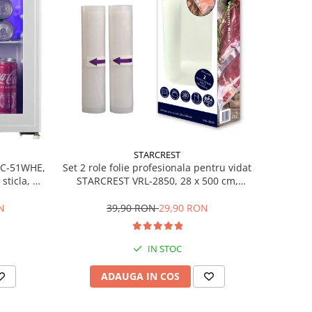
STARCREST
Set 2 role folie profesionala pentru vidat
SBC-51WHE,
STARCREST VRL-2850, 28 x 500 cm,
sticla, H
rezistente, reutilizabile, sous vide,
lavabile in masina de spalat, fara BPA,
39,90 RON
29,90 RON
N
transparent
IN STOC
ADAUGA IN COS