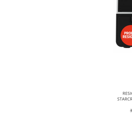
Alte accesorii foto & video
Aparate foto compacte
Aparate foto DSLR
Aparate foto Mirrorless
Carduri memorie
Obiective
Audio
Boxe portabile
Caști
MP3/MP4 playere
Radio
Sisteme audio
RESI
Soundbar
STARCR
Dublu, 9
Auto
pro
Accesorii electronice Auto
Compresoare auto
Auto-Moto