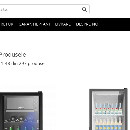
 RETUR
GARANTIE 4 ANI
LIVRARE
DESPRE NOI
Produsele
1-
48
din
297
produse