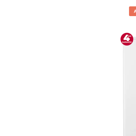
Vitrine pentru vinuri
Electrocasnice Mici
Accesorii aspiratoare
Aparate de bucatarie
Aparate de gatit cu aburi
Aparate de preparat desert
Aparate de vidat
Ascutitor cutite
Blendere
Cântare de bucătărie
Feliatoare
Fierbătoare
Friteuze
Grătare electrice
Masini de gheata
Masini de paine