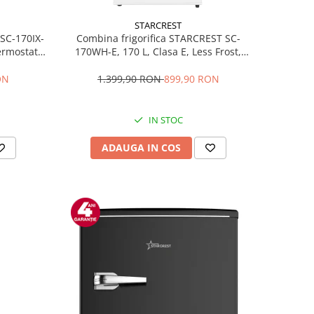
STARCREST
 SC-170IX-
Combina frigorifica STARCREST SC-
Termostat
170WH-E, 170 L, Clasa E, Less Frost,
fata Inox
Termostat reglabil, Iluminare LED,
ile, Usi
Picioare ajustabile, Usi reversibile, H
ON
1.399,90 RON
899,90 RON
Inox
151.8 cm, Alb
IN STOC
ADAUGA IN COS