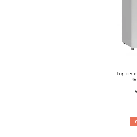
aparat de calcat vertical
Aparate de scame
Fiare de calcat
Statii de calcat
Aparate de masaj
Aparate de ras electrice
Aparate de tuns
Aparate faciale
Frigider
Aspiratoare
46
Aspiratoare de geamuri
Cuptoare cu microunde
Cuptoare electrice
Cântare corporale
Epilatoare
Ingrijire locuinta