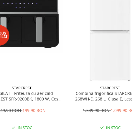
STARCREST
STARCREST
GILAT - Friteuza cu aer cald
Combina frigorifica STARCR
EST SFR-9200BK, 1800 W, Cos
268WH-E, 268 L, Clasa E, Less
 litri, Termostat 80 - 200 °C, 8
Termostat reglabil, Ilumina
grame predefinite, Negru
Picioare ajustabile, Usi reversib
349,90 RON
199,90 RON
1.549,90 RON
1.099,90 
cm, Alb
IN STOC
IN STOC