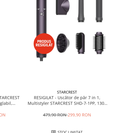
STARCREST
RESIGILAT - Uscător de păr 7 in 1,
 STARCREST
Multistyler STARCREST SHD-7-1PP, 1300
glabil,
W, 3 trepte de viteză, 3 trepte de
 Negru
temperatură, mov
479,90 RON
299,90 RON
RON
STOC LIMITAT