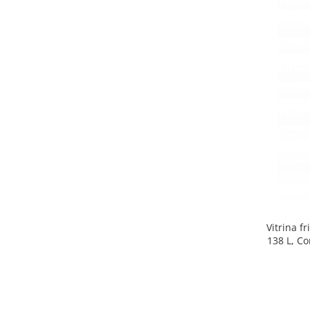
Side by side
Cuptoare cu microunde
Cuptoare cu microunde
Hote
Hote de bucatarie
Incorporabile
Aparate frigorifice incorporabile
Cuptoare cu microunde
incorporabile
Hote incorporabile
Plite incorporabile
Masini spalat vase
Vitrina f
Masini de spalat vase incorporabile
138 L, Co
Plite
Incorporabile
Plite standard
Vitrine frigorifice