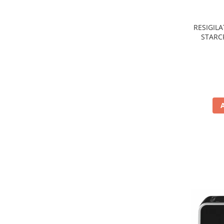
Preparare ceai si cafea
Aparate de spumat lapte
RESIGILA
Espressoare
STARCR
nonaderen
Preparare desert
de
accesori inghetata
Aparate de facut inghetata
Preparare paine
Masini de facut paine
Prajitoare de paine
Storcatoare
Storcatoare
Tigai
TV, Electronice & Gaming
Accesorii & Periferice
Baterii si acumulatori
Aparate foto & accesorii