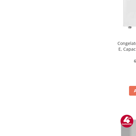
Masini de tocat
Mixere
Multicooker
Prăjitoare de pâine
Rasnite condimente
Razatoare
Congelat
E, Capaci
Roboti de bucatarie
Sandwich-maker
Storcătoare
Aparate de cafea
Accesorii
Cafetiere
Espressoare
Râșnițe de cafea
Aparate de curatat bijuterii
Aparate de curățat cu aburi
Aparate de ingrijire tesaturi