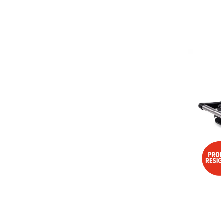
Aspiratoare
Mopuri electrice cu abur
Ingrijire personala
Cantare corporale
Ingrijire tesaturi
Statii de calcat
Masini de cusut
Ondulatoare
Perii de par electrice
Periute de dinti electrice
Pile electrice
Placi de indreptat parul
Plite
Preparare alimente
Masini de tocat