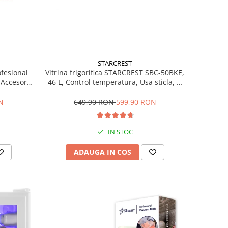
STARCREST
ofesional
Vitrina frigorifica STARCREST SBC-50BKE,
Accesorii
46 L, Control temperatura, Usa sticla, H
Trepte de
48.8 cm, Negru
ce, Gri
N
649,90 RON
599,90 RON
IN STOC
ADAUGA IN COS