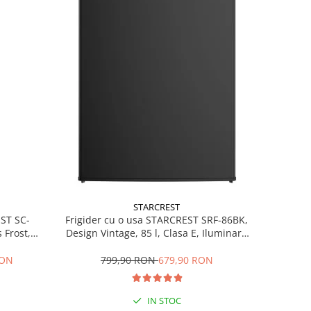
STARCREST
EST SC-
Frigider cu o usa STARCREST SRF-86BK,
 Frost,
Design Vintage, 85 l, Clasa E, Iluminare
re LED,
interioara, H 84 cm, Negru
ile, H 178
RON
799,90 RON
679,90 RON
IN STOC