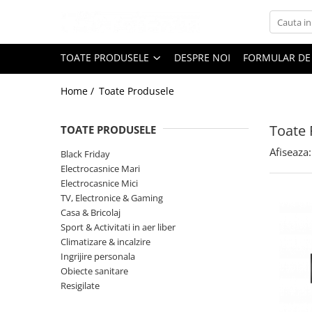
Toate Produsele
TOATE PRODUSELE
DESPRE NOI
FORMULAR DE
Black Friday
Home /
Toate Produsele
Electrocasnice Mari
Aparate frigorifice
Toate 
TOATE PRODUSELE
Aparat cuburi de gheata
Combine frigorifice
Afiseaza:
Black Friday
Congelatoare
Electrocasnice Mari
Electrocasnice Mici
Congelatoare verticale
TV, Electronice & Gaming
Frigidere
Casa & Bricolaj
Frigidere cu doua usi
Sport & Activitati in aer liber
Frigidere cu o usa
Climatizare & incalzire
Ingrijire personala
Lazi frigorifice
Obiecte sanitare
Minibaruri
Resigilate
Racitoare