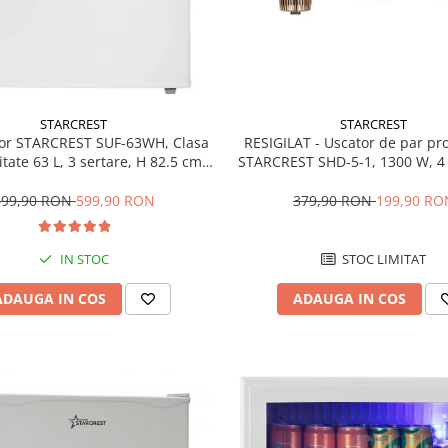
STARCREST
STARCREST
RESIGILAT - Uscator de par pr
or STARCREST SUF-63WH, Clasa
STARCREST SHD-5-1, 1300 W, 4 
tate 63 L, 3 sertare, H 82.5 cm,
incluse, 3 Trepte de viteza, 3 
Alb
temperatura, Buton de aer re
379,90 RON
199,90 RO
699,90 RON
599,90 RON
STOC LIMITAT
IN STOC
ADAUGA IN COS
ADAUGA IN COS