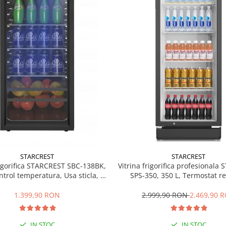
STARCREST
STARCREST
rigorifica STARCREST SBC-138BK,
Vitrina frigorifica profesionala
ntrol temperatura, Usa sticla, H
SPS-350, 350 L, Termostat re
125 cm, Negru
Iluminare LED, H 194.5 cm,
1.399,90 RON
2.999,90 RON
2.469,90 
IN STOC
IN STOC