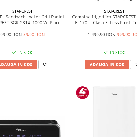
STARCREST
STARCREST
T - Sandwich-maker Grill Panini
Combina frigorifica STARCREST
EST SGR-2314, 1000 W, Placi
E, 170 L, Clasa E, Less Frost, 
te, Deschidere 180°, Suprafata
reglabil, Iluminare LED, Supra
 gatire 23 x 14 cm, Negru
antiamprenta, Picioare ajustab
99,90 RON
59,90 RON
1.499,90 RON
999,90 R
reversibile, H 151.8 cm, 
IN STOC
IN STOC
ADAUGA IN COS
ADAUGA IN COS