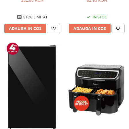
552,90 RON
83,90 RON
Negru/Inox
STOC LIMITAT
IN STOC
ADAUGA IN COS
ADAUGA IN COS