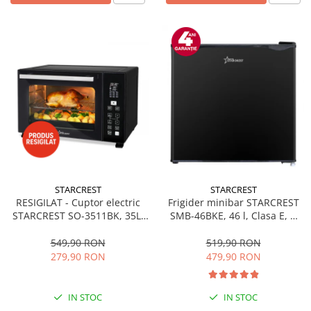
STARCREST
STARCREST
RESIGILAT - Cuptor electric
Frigider minibar STARCREST
STARCREST SO-3511BK, 35L,
SMB-46BKE, 46 l, Clasa E, H
1500W, Rotisor, Convectie, 12
49.5 cm, Negru
Programe predefinite,
549,90 RON
519,90 RON
Interfata digitala, Negru
279,90 RON
479,90 RON
IN STOC
IN STOC