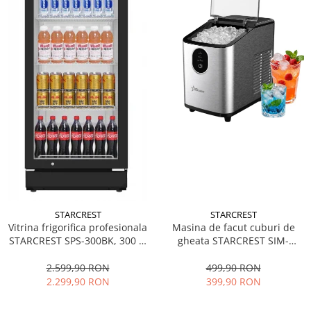
STARCREST
STARCREST
Vitrina frigorifica profesionala
Masina de facut cuburi de
STARCREST SPS-300BK, 300 L,
gheata STARCREST SIM-
Termostat reglabil, Iluminare
1125IX, Capacitate 11-
LED, H 169.5 cm, Negru
12Kg/24h, Cos gheata
2.599,90 RON
499,90 RON
detasabil, Rezervor apa 0.8 l,
2.299,90 RON
399,90 RON
Inox