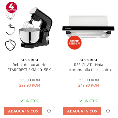
STARCREST
STARCREST
Robot de bucatarie
RESIGILAT - Hota
STARCREST SKM-1015BK,
incorporabila telescopica
1500 W, Bol 4.5 L Inox, 5
STARCREST STH-550BK,
Accesorii, 10 Viteze + Pulse,
Putere de absorbtie 550 m3/h,
369,90 RON
399,90 RON
Negru
1 Motor, 2 Trepte putere, 60
299,90 RON
249,90 RON
cm, Negru
IN STOC
IN STOC
ADAUGA IN COS
ADAUGA IN COS