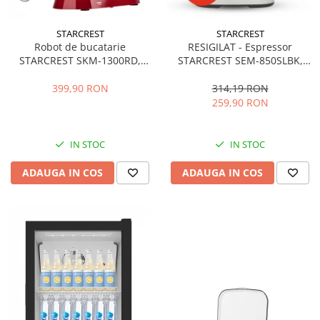
STARCREST
STARCREST
Robot de bucatarie
RESIGILAT - Espressor
STARCREST SKM-1300RD,
STARCREST SEM-850SLBK,
1300W, Bol 5.2 L Inox, 4
850W, 20 bar, rezervor
Accesorii, 10 Viteze + Pulse,
detasabil 1.5L, dispozitiv
399,90 RON
314,19 RON
Angrenaje metalice, Rosu
spumare, filtru dublu din
259,90 RON
inox, Negru/Inox
IN STOC
IN STOC
ADAUGA IN COS
ADAUGA IN COS