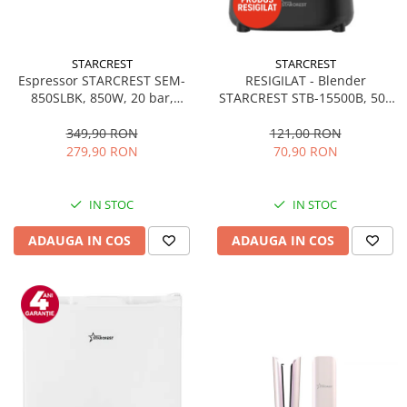
STARCREST
STARCREST
Espressor STARCREST SEM-
RESIGILAT - Blender
850SLBK, 850W, 20 bar,
STARCREST STB-15500B, 500
rezervor detasabil 1.5L,
W, 1.5 l, 2 viteze + functie
dispozitiv spumare, filtru
Pulse, Negru
349,90 RON
121,00 RON
dublu din inox, Negru/Inox
279,90 RON
70,90 RON
IN STOC
IN STOC
ADAUGA IN COS
ADAUGA IN COS