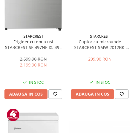
STARCREST
STARCREST
Frigider cu doua usi
Cuptor cu microunde
STARCREST SF-497NF-IX, 497
STARCREST SMW-2012BK,
L, Full NoFrost, Compresor
700W, Capacitate 20 L, Control
Inverter, Clasa E, Display,
mecanic, 6 Trepte de putere,
2.599,90 RON
299,90 RON
Functie super racire, Blocare
Negru
2.199,90 RON
acces copii, H 175 cm, Inox
IN STOC
IN STOC
ADAUGA IN COS
ADAUGA IN COS