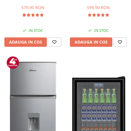
Capacitate 66 L, H 63 cm, Alb
83L, Iluminare interioara,
Compartiment gheata, H 85
579,90 RON
599,90 RON
cm, Alb
IN STOC
IN STOC
ADAUGA IN COS
ADAUGA IN COS