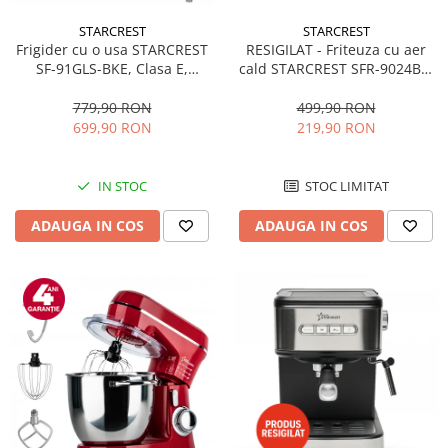
STARCREST
STARCREST
RESIGILAT - Friteuza cu aer
Frigider cu o usa STARCREST
cald STARCREST SFR-9024BK,
SF-91GLS-BKE, Clasa E,
2400 W, Cos Dublu, 9 litri,
Capacitate 91L, Iluminare
Termostat 80 - 200 °C, 12
interioara, H 83 cm, Sticla
499,90 RON
779,90 RON
programe, Negru
Neagra
219,90 RON
699,90 RON
STOC LIMITAT
IN STOC
ADAUGA IN COS
ADAUGA IN COS