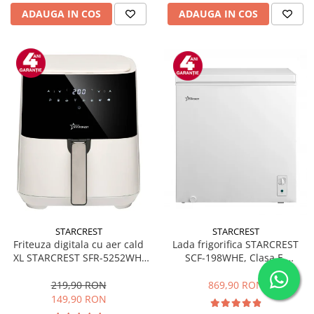
ADAUGA IN COS
ADAUGA IN COS
STARCREST
STARCREST
Friteuza digitala cu aer cald
Lada frigorifica STARCREST
XL STARCREST SFR-5252WH,
SCF-198WHE, Clasa E,
1450 W, 5 Litri, Termostat 80 -
Capacitate 198L, Sistem
200 °C, 8 programe
convertibil - functie frigider,
219,90 RON
869,90 RON
predefinite, Alb
Termostat reglabil, Alb
149,90 RON