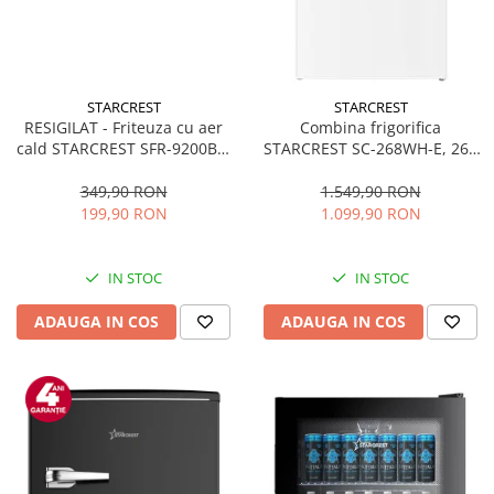
STARCREST
STARCREST
RESIGILAT - Friteuza cu aer
Combina frigorifica
cald STARCREST SFR-9200BK,
STARCREST SC-268WH-E, 268
1800 W, Cos Dublu, 9 litri,
L, Clasa E, Less Frost,
Termostat 80 - 200 °C, 8
Termostat reglabil, Iluminare
349,90 RON
1.549,90 RON
programe predefinite, Negru
LED, Picioare ajustabile, Usi
199,90 RON
1.099,90 RON
reversibile, H 178 cm, Alb
IN STOC
IN STOC
ADAUGA IN COS
ADAUGA IN COS