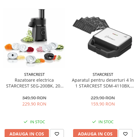
STARCREST
STARCREST
Aparatul pentru deserturi 4 în
Razatoare electrica
1 STARCREST SDM-4110BX,
STARCREST SEG-200BK, 200
800W, placi detasabile cu
W, 7 moduri de taiere, Negru
invelis ceramic pentru vafe,
229,90 RON
349,90 RON
nuci, gogosi si smile
159,90 RON
229,90 RON
sandwich, negru
IN STOC
IN STOC
ADAUGA IN COS
ADAUGA IN COS