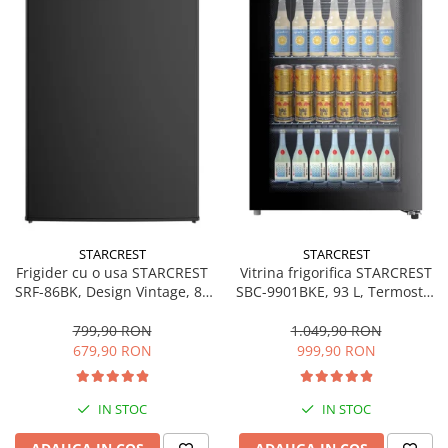
STARCREST
STARCREST
Frigider cu o usa STARCREST
Vitrina frigorifica STARCREST
SRF-86BK, Design Vintage, 85
SBC-9901BKE, 93 L, Termostat
l, Clasa E, Iluminare
reglabil, Iluminare LED, Usa
interioara, H 84 cm, Negru
sticla, H 84.5 cm, Negru
799,90 RON
1.049,90 RON
679,90 RON
999,90 RON
IN STOC
IN STOC