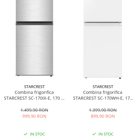
STARCREST
STARCREST
Combina frigorifica
Combina frigorifica
STARCREST SC-170IX-E, 170 L,
STARCREST SC-170WH-E, 170
Clasa E, Less Frost, Termostat
L, Clasa E, Less Frost,
reglabil, Iluminare LED,
Termostat reglabil, Iluminare
1.499,90 RON
1.399,90 RON
Suprafata Inox antiamprenta,
LED, Picioare ajustabile, Usi
999,90 RON
899,90 RON
Picioare ajustabile, Usi
reversibile, H 151.8 cm, Alb
reversibile, H 151.8 cm, Inox
IN STOC
IN STOC