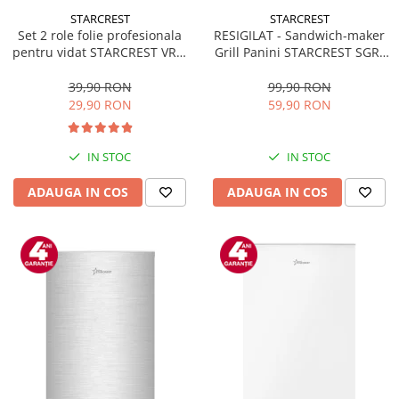
STARCREST
STARCREST
Set 2 role folie profesionala
RESIGILAT - Sandwich-maker
pentru vidat STARCREST VRL-
Grill Panini STARCREST SGR-
2850, 28 x 500 cm, rezistente,
2314, 1000 W, Placi
reutilizabile, sous vide,
nonaderente, Deschidere
39,90 RON
99,90 RON
lavabile in masina de spalat,
180°, Suprafata de gatire 23 x
29,90 RON
59,90 RON
fara BPA, transparent
14 cm, Negru
IN STOC
IN STOC
ADAUGA IN COS
ADAUGA IN COS