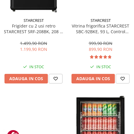
STARCREST
STARCREST
Frigider cu 2 usi retro
Vitrina frigorifica STARCREST
STARCREST SRF-208BK, 208 L,
SBC-92BKE, 93 L, Control
Clasa E, Design Vintage,
temperatura, Usa sticla, H
Iluminare LED, Termostat
83.2 cm, Negru
1.499,90 RON
999,90 RON
Reglabil, H 147 cm, Negru
1.199,90 RON
899,90 RON
IN STOC
IN STOC
ADAUGA IN COS
ADAUGA IN COS