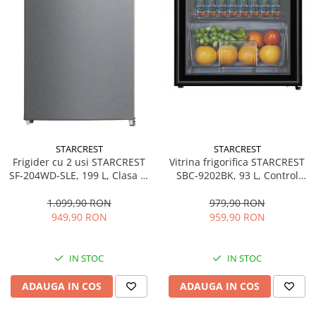
STARCREST
STARCREST
Frigider cu 2 usi STARCREST
Vitrina frigorifica STARCREST
SF-204WD-SLE, 199 L, Clasa E,
SBC-9202BK, 93 L, Control
Dozator Apa, Iluminare LED,
temperatura, Usa sticla, H
Termostat Ajustabil, Usi
83.2 cm, Negru
1.099,90 RON
979,90 RON
reversibile, H 143 cm, Argintiu
949,90 RON
959,90 RON
IN STOC
IN STOC
ADAUGA IN COS
ADAUGA IN COS