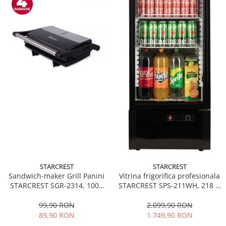
STARCREST
STARCREST
Sandwich-maker Grill Panini
Vitrina frigorifica profesionala
STARCREST SGR-2314, 1000
STARCREST SPS-211WH, 218 L,
W, Placi nonaderente,
Termostat reglabil, Iluminare
Deschidere 180°, Suprafata
LED, H 141 cm, Negru
99,90 RON
2.099,90 RON
de gatire 23 x 14 cm, Negru
89,90 RON
1.749,90 RON