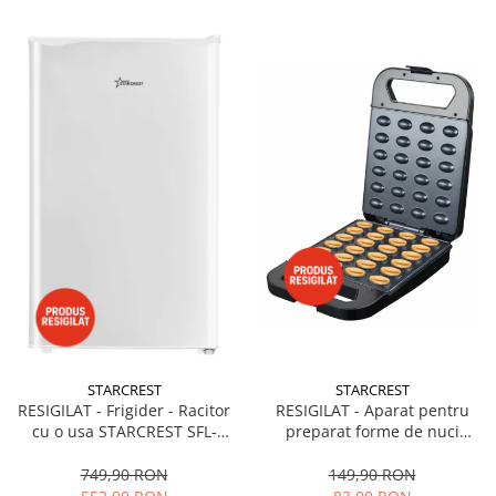
STARCREST
STARCREST
RESIGILAT - Frigider - Racitor
RESIGILAT - Aparat pentru
cu o usa STARCREST SFL-
preparat forme de nuci
92WHE, Clasa E, Capacitate
STARCREST SNM-4024BX, 24
92L, Iluminare interioara,H 83
forme, 1400W, Indicator
749,90 RON
149,90 RON
cm, Alb
luminos, Placi antiaderente,