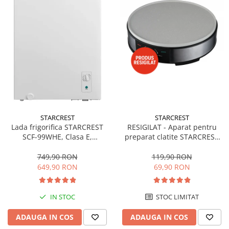
STARCREST
STARCREST
Lada frigorifica STARCREST
RESIGILAT - Aparat pentru
SCF-99WHE, Clasa E,
preparat clatite STARCREST
Capacitate 99L, Sistem
SCM-3212, 1200W, Placa cu
convertibil - functie frigider,
invelis ceramic antiaderent,
749,90 RON
119,90 RON
Termostat reglabil, Alb
30 cm, Inox / Negru
649,90 RON
69,90 RON
IN STOC
STOC LIMITAT
ADAUGA IN COS
ADAUGA IN COS