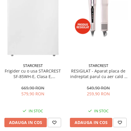
STARCREST
STARCREST
Frigider cu o usa STARCREST
RESIGILAT - Aparat placa de
SF-85WH-E, Clasa E,
indreptat parul cu aer cald 2
Capacitate 85L, Iluminare
in 1 STARCREST SHS-1300PK,
interioara, Compartiment
1300 W, Uscare si indreptare,
669,90 RON
549,90 RON
gheata, H 82 cm, Alb
Afisaj LCD, Tehnologie cu ioni
579,90 RON
259,90 RON
negativi, 5 Moduri de
temperatura, 3 Viteze, Roz
IN STOC
IN STOC
ADAUGA IN COS
ADAUGA IN COS