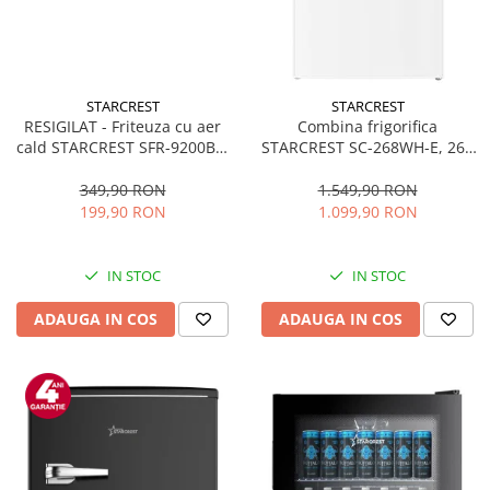
STARCREST
STARCREST
RESIGILAT - Friteuza cu aer
Combina frigorifica
cald STARCREST SFR-9200BK,
STARCREST SC-268WH-E, 268
1800 W, Cos Dublu, 9 litri,
L, Clasa E, Less Frost,
Termostat 80 - 200 °C, 8
Termostat reglabil, Iluminare
349,90 RON
1.549,90 RON
programe predefinite, Negru
LED, Picioare ajustabile, Usi
199,90 RON
1.099,90 RON
reversibile, H 178 cm, Alb
IN STOC
IN STOC
ADAUGA IN COS
ADAUGA IN COS