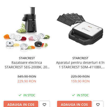
STARCREST
STARCREST
Aparatul pentru deserturi 4 în
Razatoare electrica
1 STARCREST SDM-4110BX,
STARCREST SEG-200BK, 200
800W, placi detasabile cu
W, 7 moduri de taiere, Negru
invelis ceramic pentru vafe,
229,90 RON
349,90 RON
nuci, gogosi si smile
159,90 RON
229,90 RON
sandwich, negru
IN STOC
IN STOC
ADAUGA IN COS
ADAUGA IN COS