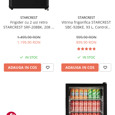
STARCREST
STARCREST
Frigider cu 2 usi retro
Vitrina frigorifica STARCREST
STARCREST SRF-208BK, 208 L,
SBC-92BKE, 93 L, Control
Clasa E, Design Vintage,
temperatura, Usa sticla, H
Iluminare LED, Termostat
83.2 cm, Negru
1.499,90 RON
999,90 RON
Reglabil, H 147 cm, Negru
1.199,90 RON
899,90 RON
IN STOC
IN STOC
ADAUGA IN COS
ADAUGA IN COS