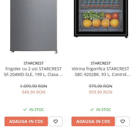
STARCREST
STARCREST
Frigider cu 2 usi STARCREST
Vitrina frigorifica STARCREST
SF-204WD-SLE, 199 L, Clasa E,
SBC-9202BK, 93 L, Control
Dozator Apa, Iluminare LED,
temperatura, Usa sticla, H
Termostat Ajustabil, Usi
83.2 cm, Negru
1.099,90 RON
979,90 RON
reversibile, H 143 cm, Argintiu
949,90 RON
959,90 RON
IN STOC
IN STOC
ADAUGA IN COS
ADAUGA IN COS