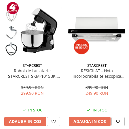
STARCREST
STARCREST
Robot de bucatarie
RESIGILAT - Hota
STARCREST SKM-1015BK,
incorporabila telescopica
1500 W, Bol 4.5 L Inox, 5
STARCREST STH-550BK,
Accesorii, 10 Viteze + Pulse,
Putere de absorbtie 550 m3/h,
369,90 RON
399,90 RON
Negru
1 Motor, 2 Trepte putere, 60
299,90 RON
249,90 RON
cm, Negru
IN STOC
IN STOC
ADAUGA IN COS
ADAUGA IN COS