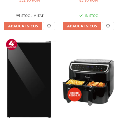
552,90 RON
83,90 RON
Negru/Inox
STOC LIMITAT
IN STOC
ADAUGA IN COS
ADAUGA IN COS