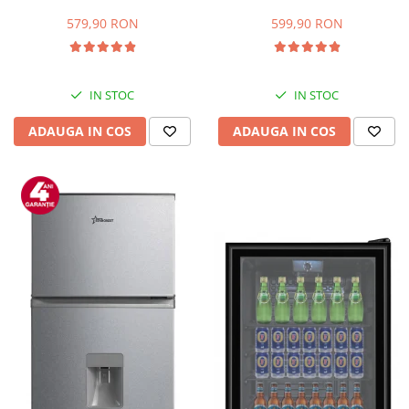
Capacitate 66 L, H 63 cm, Alb
83L, Iluminare interioara,
Compartiment gheata, H 85
579,90 RON
599,90 RON
cm, Alb
IN STOC
IN STOC
ADAUGA IN COS
ADAUGA IN COS