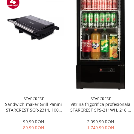
STARCREST
STARCREST
Sandwich-maker Grill Panini
Vitrina frigorifica profesionala
STARCREST SGR-2314, 1000
STARCREST SPS-211WH, 218 L,
W, Placi nonaderente,
Termostat reglabil, Iluminare
Deschidere 180°, Suprafata
LED, H 141 cm, Negru
99,90 RON
2.099,90 RON
de gatire 23 x 14 cm, Negru
89,90 RON
1.749,90 RON