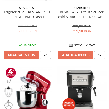
STARCREST
STARCREST
RESIGILAT - Friteuza cu aer
Frigider cu o usa STARCREST
cald STARCREST SFR-9024BK,
SF-91GLS-BKE, Clasa E,
2400 W, Cos Dublu, 9 litri,
Capacitate 91L, Iluminare
Termostat 80 - 200 °C, 12
interioara, H 83 cm, Sticla
499,90 RON
779,90 RON
programe, Negru
Neagra
219,90 RON
699,90 RON
STOC LIMITAT
IN STOC
ADAUGA IN COS
ADAUGA IN COS