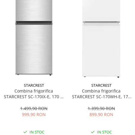
STARCREST
STARCREST
Combina frigorifica
Combina frigorifica
STARCREST SC-170IX-E, 170 L,
STARCREST SC-170WH-E, 170
Clasa E, Less Frost, Termostat
L, Clasa E, Less Frost,
reglabil, Iluminare LED,
Termostat reglabil, Iluminare
1.499,90 RON
1.399,90 RON
Suprafata Inox antiamprenta,
LED, Picioare ajustabile, Usi
999,90 RON
899,90 RON
Picioare ajustabile, Usi
reversibile, H 151.8 cm, Alb
reversibile, H 151.8 cm, Inox
IN STOC
IN STOC