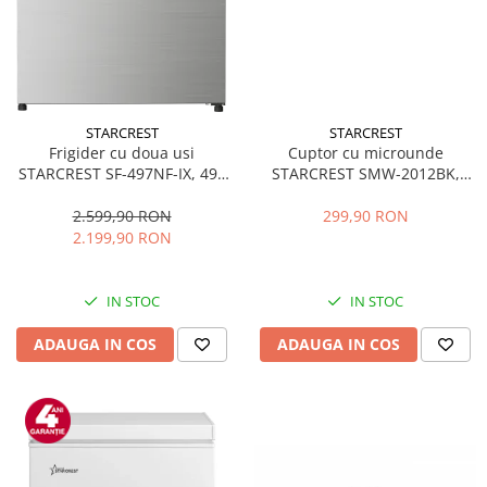
STARCREST
STARCREST
Frigider cu doua usi
Cuptor cu microunde
STARCREST SF-497NF-IX, 497
STARCREST SMW-2012BK,
L, Full NoFrost, Compresor
700W, Capacitate 20 L, Control
Inverter, Clasa E, Display,
mecanic, 6 Trepte de putere,
2.599,90 RON
299,90 RON
Functie super racire, Blocare
Negru
2.199,90 RON
acces copii, H 175 cm, Inox
IN STOC
IN STOC
ADAUGA IN COS
ADAUGA IN COS