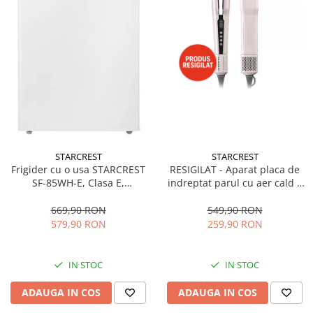
STARCREST
STARCREST
Frigider cu o usa STARCREST
RESIGILAT - Aparat placa de
SF-85WH-E, Clasa E,
indreptat parul cu aer cald 2
Capacitate 85L, Iluminare
in 1 STARCREST SHS-1300PK,
interioara, Compartiment
1300 W, Uscare si indreptare,
669,90 RON
549,90 RON
gheata, H 82 cm, Alb
Afisaj LCD, Tehnologie cu ioni
579,90 RON
259,90 RON
negativi, 5 Moduri de
temperatura, 3 Viteze, Roz
IN STOC
IN STOC
ADAUGA IN COS
ADAUGA IN COS