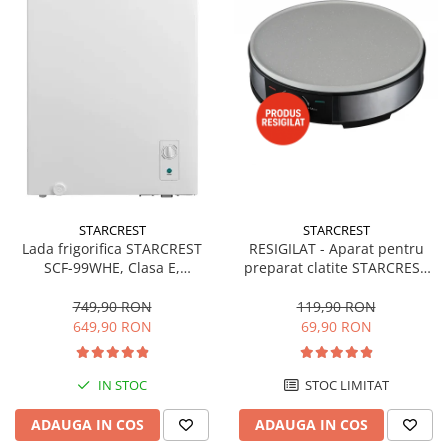
STARCREST
STARCREST
Lada frigorifica STARCREST
RESIGILAT - Aparat pentru
SCF-99WHE, Clasa E,
preparat clatite STARCREST
Capacitate 99L, Sistem
SCM-3212, 1200W, Placa cu
convertibil - functie frigider,
invelis ceramic antiaderent,
749,90 RON
119,90 RON
Termostat reglabil, Alb
30 cm, Inox / Negru
649,90 RON
69,90 RON
IN STOC
STOC LIMITAT
ADAUGA IN COS
ADAUGA IN COS