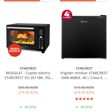
STARCREST
STARCREST
RESIGILAT - Cuptor electric
Frigider minibar STARCREST
STARCREST SO-3511BK, 35L,
SMB-46BKE, 46 l, Clasa E, H
1500W, Rotisor, Convectie, 12
49.5 cm, Negru
Programe predefinite,
549,90 RON
519,90 RON
Interfata digitala, Negru
279,90 RON
479,90 RON
IN STOC
IN STOC