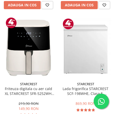
ADAUGA IN COS
ADAUGA IN COS
STARCREST
STARCREST
Friteuza digitala cu aer cald
Lada frigorifica STARCREST
XL STARCREST SFR-5252WH,
SCF-198WHE, Clasa E,
1450 W, 5 Litri, Termostat 80 -
Capacitate 198L, Sistem
200 °C, 8 programe
convertibil - functie frigider,
219,90 RON
869,90 RON
predefinite, Alb
Termostat reglabil, Alb
149,90 RON