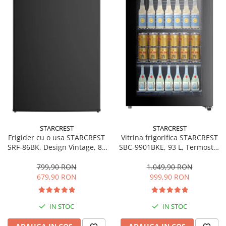
STARCREST
STARCREST
Frigider cu o usa STARCREST
Vitrina frigorifica STARCREST
SRF-86BK, Design Vintage, 85
SBC-9901BKE, 93 L, Termostat
l, Clasa E, Iluminare
reglabil, Iluminare LED, Usa
interioara, H 84 cm, Negru
sticla, H 84.5 cm, Negru
799,90 RON
1.049,90 RON
679,90 RON
999,90 RON
IN STOC
IN STOC