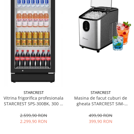
STARCREST
STARCREST
Vitrina frigorifica profesionala
Masina de facut cuburi de
STARCREST SPS-300BK, 300 L,
gheata STARCREST SIM-
Termostat reglabil, Iluminare
1125IX, Capacitate 11-
LED, H 169.5 cm, Negru
12Kg/24h, Cos gheata
2.599,90 RON
499,90 RON
detasabil, Rezervor apa 0.8 l,
2.299,90 RON
399,90 RON
Inox