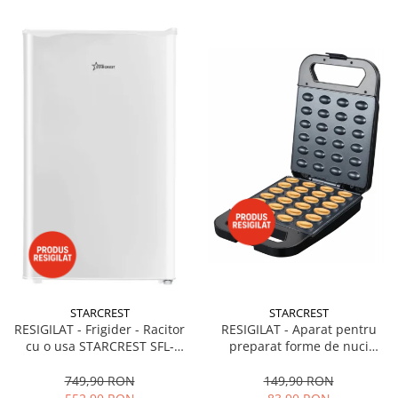
STARCREST
STARCREST
RESIGILAT - Frigider - Racitor
RESIGILAT - Aparat pentru
cu o usa STARCREST SFL-
preparat forme de nuci
92WHE, Clasa E, Capacitate
STARCREST SNM-4024BX, 24
92L, Iluminare interioara,H 83
forme, 1400W, Indicator
749,90 RON
149,90 RON
cm, Alb
luminos, Placi antiaderente,