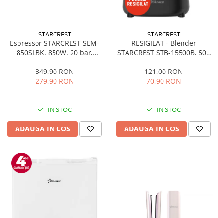
STARCREST
STARCREST
Espressor STARCREST SEM-
RESIGILAT - Blender
850SLBK, 850W, 20 bar,
STARCREST STB-15500B, 500
rezervor detasabil 1.5L,
W, 1.5 l, 2 viteze + functie
dispozitiv spumare, filtru
Pulse, Negru
349,90 RON
121,00 RON
dublu din inox, Negru/Inox
279,90 RON
70,90 RON
IN STOC
IN STOC
ADAUGA IN COS
ADAUGA IN COS