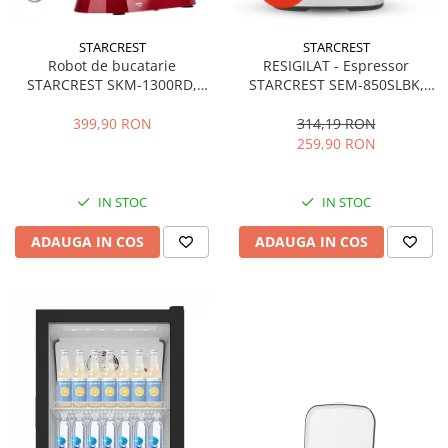
STARCREST
STARCREST
Robot de bucatarie
RESIGILAT - Espressor
STARCREST SKM-1300RD,
STARCREST SEM-850SLBK,
1300W, Bol 5.2 L Inox, 4
850W, 20 bar, rezervor
Accesorii, 10 Viteze + Pulse,
detasabil 1.5L, dispozitiv
399,90 RON
314,19 RON
Angrenaje metalice, Rosu
spumare, filtru dublu din
259,90 RON
inox, Negru/Inox
IN STOC
IN STOC
ADAUGA IN COS
ADAUGA IN COS