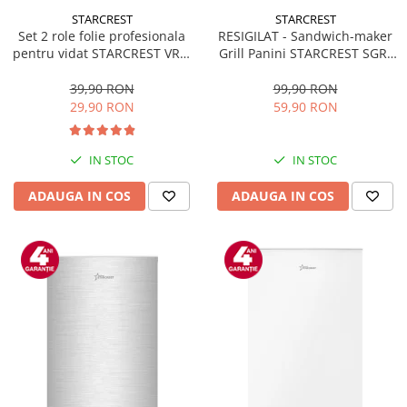
STARCREST
STARCREST
Set 2 role folie profesionala
RESIGILAT - Sandwich-maker
pentru vidat STARCREST VRL-
Grill Panini STARCREST SGR-
2850, 28 x 500 cm, rezistente,
2314, 1000 W, Placi
reutilizabile, sous vide,
nonaderente, Deschidere
39,90 RON
99,90 RON
lavabile in masina de spalat,
180°, Suprafata de gatire 23 x
29,90 RON
59,90 RON
fara BPA, transparent
14 cm, Negru
IN STOC
IN STOC
ADAUGA IN COS
ADAUGA IN COS