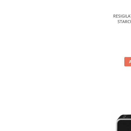
Preparare ceai si cafea
Aparate de spumat lapte
RESIGILA
Espressoare
STARCR
nonaderen
Preparare desert
de
accesori inghetata
Aparate de facut inghetata
Preparare paine
Masini de facut paine
Prajitoare de paine
Storcatoare
Storcatoare
Tigai
TV, Electronice & Gaming
Accesorii & Periferice
Baterii si acumulatori
Aparate foto & accesorii