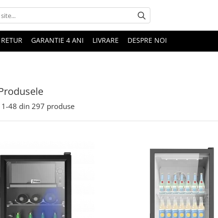
 RETUR
GARANTIE 4 ANI
LIVRARE
DESPRE NOI
Produsele
1-
48
din
297
produse