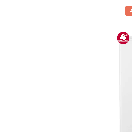
Vitrine pentru vinuri
Electrocasnice Mici
Accesorii aspiratoare
Aparate de bucatarie
Aparate de gatit cu aburi
Aparate de preparat desert
Aparate de vidat
Ascutitor cutite
Blendere
Cântare de bucătărie
Feliatoare
Fierbătoare
Friteuze
Grătare electrice
Masini de gheata
Masini de paine