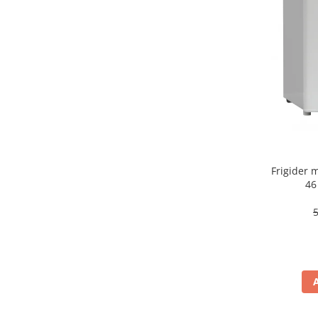
aparat de calcat vertical
Aparate de scame
Fiare de calcat
Statii de calcat
Aparate de masaj
Aparate de ras electrice
Aparate de tuns
Aparate faciale
Frigider
Aspiratoare
46
Aspiratoare de geamuri
Cuptoare cu microunde
Cuptoare electrice
Cântare corporale
Epilatoare
Ingrijire locuinta