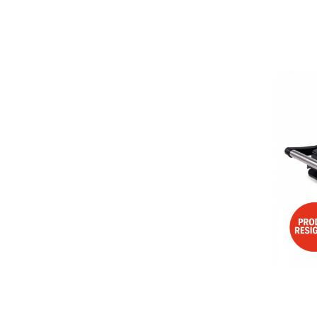
Aspiratoare
Mopuri electrice cu abur
Ingrijire personala
Cantare corporale
Ingrijire tesaturi
Statii de calcat
Masini de cusut
Ondulatoare
Perii de par electrice
Periute de dinti electrice
Pile electrice
Placi de indreptat parul
Plite
Preparare alimente
Masini de tocat