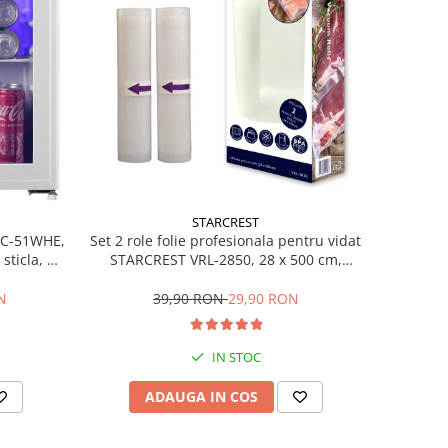
STARCREST
Set 2 role folie profesionala pentru vidat
SBC-51WHE,
STARCREST VRL-2850, 28 x 500 cm,
sticla, H
rezistente, reutilizabile, sous vide,
lavabile in masina de spalat, fara BPA,
39,90 RON
29,90 RON
N
transparent
IN STOC
ADAUGA IN COS