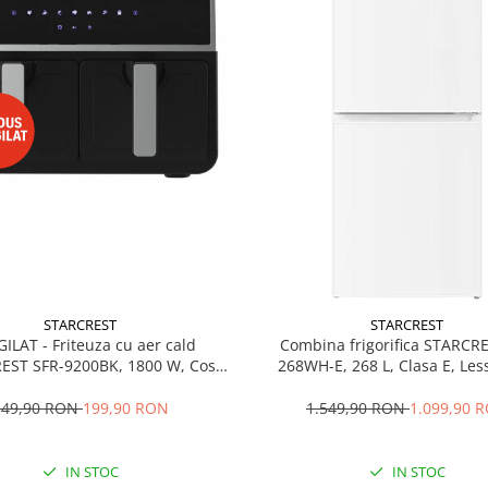
STARCREST
STARCREST
GILAT - Friteuza cu aer cald
Combina frigorifica STARCR
EST SFR-9200BK, 1800 W, Cos
268WH-E, 268 L, Clasa E, Less
 litri, Termostat 80 - 200 °C, 8
Termostat reglabil, Ilumina
grame predefinite, Negru
Picioare ajustabile, Usi reversib
349,90 RON
199,90 RON
1.549,90 RON
1.099,90 
cm, Alb
IN STOC
IN STOC