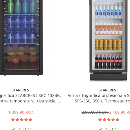
STARCREST
STARCREST
rigorifica STARCREST SBC-138BK,
Vitrina frigorifica profesionala
ntrol temperatura, Usa sticla, H
SPS-350, 350 L, Termostat re
125 cm, Negru
Iluminare LED, H 194.5 cm,
1.399,90 RON
2.999,90 RON
2.469,90 
IN STOC
IN STOC