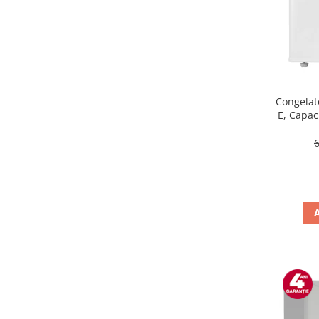
Masini de tocat
Mixere
Multicooker
Prăjitoare de pâine
Rasnite condimente
Razatoare
Congelat
E, Capaci
Roboti de bucatarie
Sandwich-maker
Storcătoare
Aparate de cafea
Accesorii
Cafetiere
Espressoare
Râșnițe de cafea
Aparate de curatat bijuterii
Aparate de curățat cu aburi
Aparate de ingrijire tesaturi