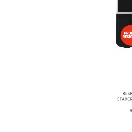
Alte accesorii foto & video
Aparate foto compacte
Aparate foto DSLR
Aparate foto Mirrorless
Carduri memorie
Obiective
Audio
Boxe portabile
Caști
MP3/MP4 playere
Radio
Sisteme audio
RESI
Soundbar
STARCR
Dublu, 9
Auto
pro
Accesorii electronice Auto
Compresoare auto
Auto-Moto