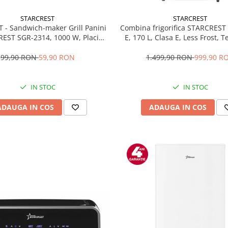
STARCREST
STARCREST
T - Sandwich-maker Grill Panini
Combina frigorifica STARCREST
EST SGR-2314, 1000 W, Placi
E, 170 L, Clasa E, Less Frost, 
te, Deschidere 180°, Suprafata
reglabil, Iluminare LED, Supra
 gatire 23 x 14 cm, Negru
antiamprenta, Picioare ajustab
99,90 RON
59,90 RON
1.499,90 RON
999,90 R
reversibile, H 151.8 cm, 
IN STOC
IN STOC
ADAUGA IN COS
ADAUGA IN COS