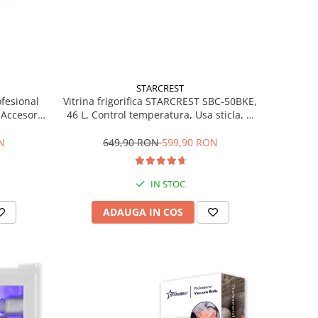
STARCREST
ofesional
Vitrina frigorifica STARCREST SBC-50BKE,
Accesorii
46 L, Control temperatura, Usa sticla, H
Trepte de
48.8 cm, Negru
ce, Gri
N
649,90 RON
599,90 RON
IN STOC
ADAUGA IN COS