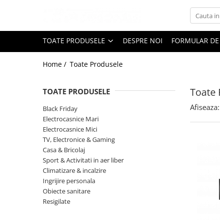
Toate Produsele
TOATE PRODUSELE
DESPRE NOI
FORMULAR DE
Black Friday
Home /
Toate Produsele
Electrocasnice Mari
Aparate frigorifice
Toate 
TOATE PRODUSELE
Aparat cuburi de gheata
Combine frigorifice
Afiseaza:
Black Friday
Congelatoare
Electrocasnice Mari
Electrocasnice Mici
Congelatoare verticale
TV, Electronice & Gaming
Frigidere
Casa & Bricolaj
Frigidere cu doua usi
Sport & Activitati in aer liber
Frigidere cu o usa
Climatizare & incalzire
Ingrijire personala
Lazi frigorifice
Obiecte sanitare
Minibaruri
Resigilate
Racitoare