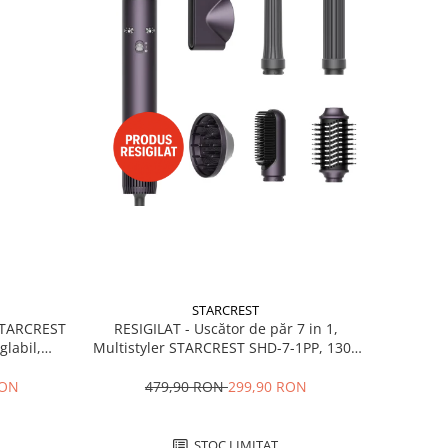
STARCREST
RESIGILAT - Uscător de păr 7 in 1,
 STARCREST
Multistyler STARCREST SHD-7-1PP, 1300
glabil,
W, 3 trepte de viteză, 3 trepte de
 Negru
temperatură, mov
479,90 RON
299,90 RON
RON
STOC LIMITAT