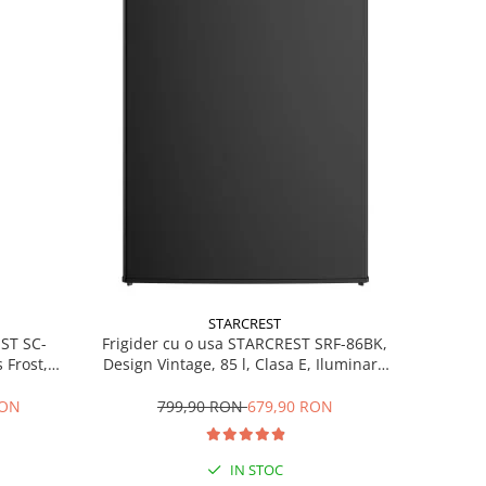
STARCREST
EST SC-
Frigider cu o usa STARCREST SRF-86BK,
 Frost,
Design Vintage, 85 l, Clasa E, Iluminare
re LED,
interioara, H 84 cm, Negru
ile, H 178
RON
799,90 RON
679,90 RON
IN STOC