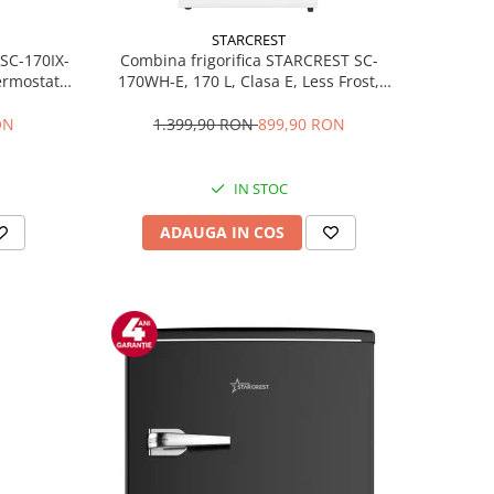
STARCREST
 SC-170IX-
Combina frigorifica STARCREST SC-
Termostat
170WH-E, 170 L, Clasa E, Less Frost,
fata Inox
Termostat reglabil, Iluminare LED,
ile, Usi
Picioare ajustabile, Usi reversibile, H
ON
1.399,90 RON
899,90 RON
Inox
151.8 cm, Alb
IN STOC
ADAUGA IN COS