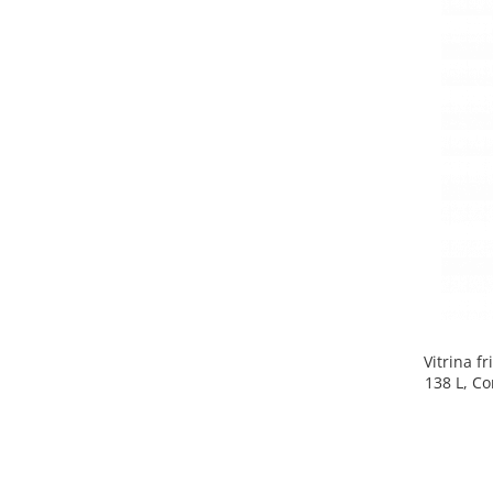
Side by side
Cuptoare cu microunde
Cuptoare cu microunde
Hote
Hote de bucatarie
Incorporabile
Aparate frigorifice incorporabile
Cuptoare cu microunde
incorporabile
Hote incorporabile
Plite incorporabile
Masini spalat vase
Vitrina f
Masini de spalat vase incorporabile
138 L, Co
Plite
Incorporabile
Plite standard
Vitrine frigorifice