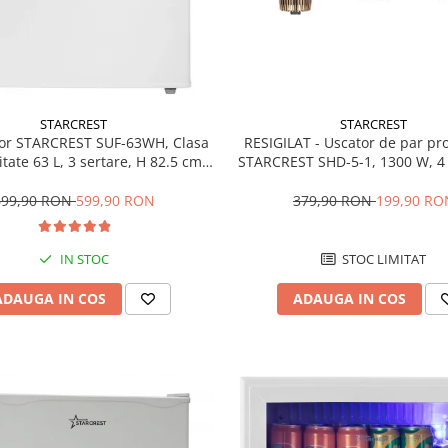
STARCREST
STARCREST
RESIGILAT - Uscator de par pr
or STARCREST SUF-63WH, Clasa
STARCREST SHD-5-1, 1300 W, 4 
tate 63 L, 3 sertare, H 82.5 cm,
incluse, 3 Trepte de viteza, 3 
Alb
temperatura, Buton de aer re
379,90 RON
199,90 RO
699,90 RON
599,90 RON
STOC LIMITAT
IN STOC
ADAUGA IN COS
ADAUGA IN COS