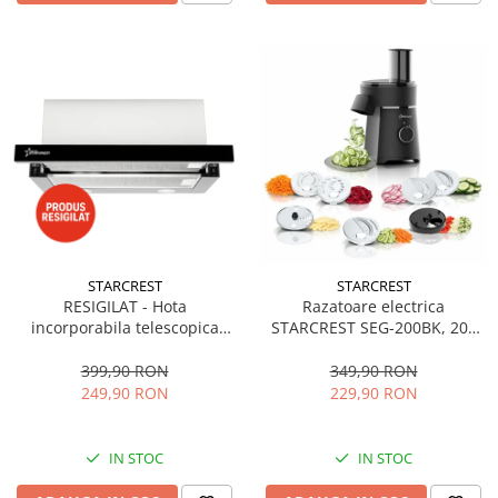
STARCREST
STARCREST
RESIGILAT - Hota
Razatoare electrica
incorporabila telescopica
STARCREST SEG-200BK, 200
STARCREST STH-550BK,
W, 7 moduri de taiere, Negru
Putere de absorbtie 550 m3/h,
399,90 RON
349,90 RON
1 Motor, 2 Trepte putere, 60
249,90 RON
229,90 RON
cm, Negru
IN STOC
IN STOC