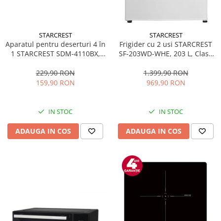
STARCREST
STARCREST
Aparatul pentru deserturi 4 în
Frigider cu 2 usi STARCREST
1 STARCREST SDM-4110BX,
SF-203WD-WHE, 203 L, Clasa
800W, placi detasabile cu
E, Dozator Apa, Iluminare LED,
invelis ceramic pentru vafe,
Termostat Ajustabil, Usi
229,90 RON
1.399,90 RON
nuci, gogosi si smile
reversibile, H 145 cm, Alb
159,90 RON
969,90 RON
sandwich, negru
IN STOC
IN STOC
ADAUGA IN COS
ADAUGA IN COS