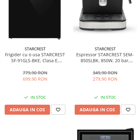
STARCREST
STARCREST
Espressor STARCREST SEM-
Frigider cu o usa STARCREST
850SLBK, 850W, 20 bar,
SF-91GLS-BKE, Clasa E,
rezervor detasabil 1.5L,
Capacitate 91L, Iluminare
dispozitiv spumare, filtru
interioara, H 83 cm, Sticla
349,90 RON
779,90 RON
dublu din inox, Negru/Inox
Neagra
279,90 RON
699,90 RON
IN STOC
IN STOC
ADAUGA IN COS
ADAUGA IN COS