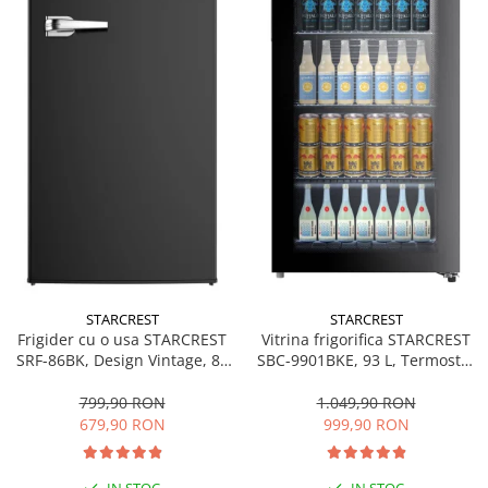
STARCREST
STARCREST
Frigider cu o usa STARCREST
Vitrina frigorifica STARCREST
SRF-86BK, Design Vintage, 85
SBC-9901BKE, 93 L, Termostat
l, Clasa E, Iluminare
reglabil, Iluminare LED, Usa
interioara, H 84 cm, Negru
sticla, H 84.5 cm, Negru
799,90 RON
1.049,90 RON
679,90 RON
999,90 RON