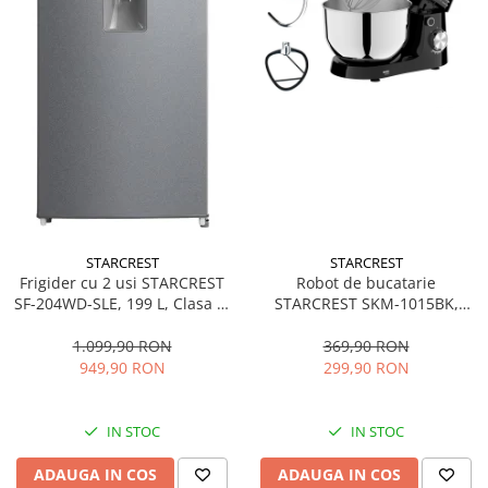
STARCREST
STARCREST
Frigider cu 2 usi STARCREST
Robot de bucatarie
SF-204WD-SLE, 199 L, Clasa E,
STARCREST SKM-1015BK,
Dozator Apa, Iluminare LED,
1500 W, Bol 4.5 L Inox, 5
Termostat Ajustabil, Usi
Accesorii, 10 Viteze + Pulse,
1.099,90 RON
369,90 RON
reversibile, H 143 cm, Argintiu
Negru
949,90 RON
299,90 RON
IN STOC
IN STOC
ADAUGA IN COS
ADAUGA IN COS