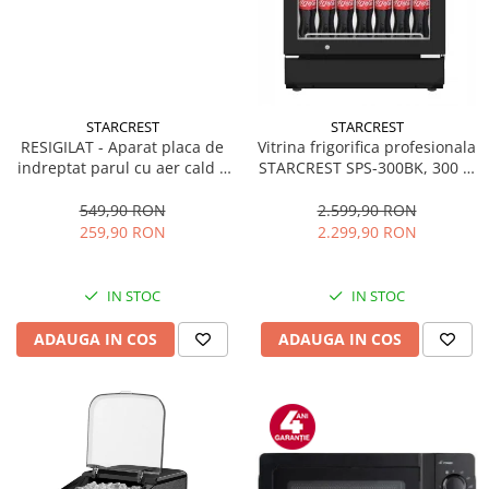
STARCREST
STARCREST
RESIGILAT - Aparat placa de
Vitrina frigorifica profesionala
indreptat parul cu aer cald 2
STARCREST SPS-300BK, 300 L,
in 1 STARCREST SHS-1300PK,
Termostat reglabil, Iluminare
1300 W, Uscare si indreptare,
LED, H 169.5 cm, Negru
549,90 RON
2.599,90 RON
Afisaj LCD, Tehnologie cu ioni
259,90 RON
2.299,90 RON
negativi, 5 Moduri de
temperatura, 3 Viteze, Roz
IN STOC
IN STOC
ADAUGA IN COS
ADAUGA IN COS