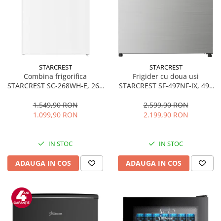
STARCREST
STARCREST
Combina frigorifica
Frigider cu doua usi
STARCREST SC-268WH-E, 268
STARCREST SF-497NF-IX, 497
L, Clasa E, Less Frost,
L, Full NoFrost, Compresor
Termostat reglabil, Iluminare
Inverter, Clasa E, Display,
1.549,90 RON
2.599,90 RON
LED, Picioare ajustabile, Usi
Functie super racire, Blocare
1.099,90 RON
2.199,90 RON
reversibile, H 178 cm, Alb
acces copii, H 175 cm, Inox
IN STOC
IN STOC
ADAUGA IN COS
ADAUGA IN COS