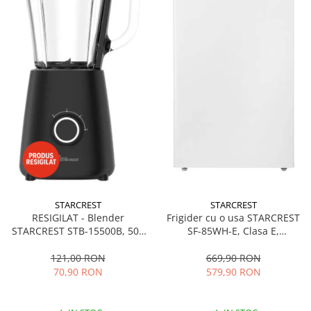
STARCREST
STARCREST
RESIGILAT - Blender
Frigider cu o usa STARCREST
STARCREST STB-15500B, 500
SF-85WH-E, Clasa E,
W, 1.5 l, 2 viteze + functie
Capacitate 85L, Iluminare
Pulse, Negru
interioara, Compartiment
121,00 RON
669,90 RON
gheata, H 82 cm, Alb
70,90 RON
579,90 RON