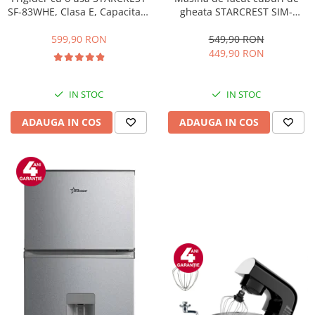
gheata STARCREST SIM-
SF-83WHE, Clasa E, Capacitate
1201IX, Capacitate 12Kg/24h,
83L, Iluminare interioara,
Doua dimensiuni pentru
Compartiment gheata, H 85
549,90 RON
599,90 RON
cuburi, Rezervor apa 1.3 l,
cm, Alb
449,90 RON
Inox
IN STOC
IN STOC
ADAUGA IN COS
ADAUGA IN COS