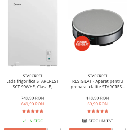
STARCREST
STARCREST
Lada frigorifica STARCREST
RESIGILAT - Aparat pentru
SCF-99WHE, Clasa E,
preparat clatite STARCREST
Capacitate 99L, Sistem
SCM-3212, 1200W, Placa cu
convertibil - functie frigider,
invelis ceramic antiaderent,
749,90 RON
119,90 RON
Termostat reglabil, Alb
30 cm, Inox / Negru
649,90 RON
69,90 RON
IN STOC
STOC LIMITAT