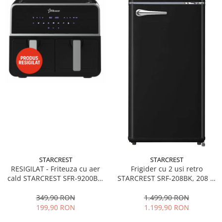
STARCREST
STARCREST
RESIGILAT - Friteuza cu aer
Frigider cu 2 usi retro
cald STARCREST SFR-9200BK,
STARCREST SRF-208BK, 208 L,
1800 W, Cos Dublu, 9 litri,
Clasa E, Design Vintage,
Termostat 80 - 200 °C, 8
Iluminare LED, Termostat
349,90 RON
1.499,90 RON
programe predefinite, Negru
Reglabil, H 147 cm, Negru
199,90 RON
1.199,90 RON