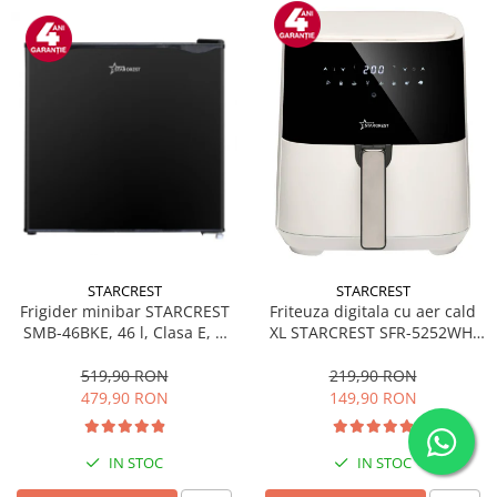
STARCREST
STARCREST
Frigider minibar STARCREST
Friteuza digitala cu aer cald
SMB-46BKE, 46 l, Clasa E, H
XL STARCREST SFR-5252WH,
49.5 cm, Negru
1450 W, 5 Litri, Termostat 80 -
200 °C, 8 programe
519,90 RON
219,90 RON
predefinite, Alb
479,90 RON
149,90 RON
IN STOC
IN STOC