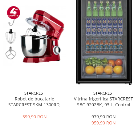
STARCREST
STARCREST
Robot de bucatarie
Vitrina frigorifica STARCREST
STARCREST SKM-1300RD,
SBC-9202BK, 93 L, Control
1300W, Bol 5.2 L Inox, 4
temperatura, Usa sticla, H
Accesorii, 10 Viteze + Pulse,
83.2 cm, Negru
399,90 RON
979,90 RON
Angrenaje metalice, Rosu
959,90 RON