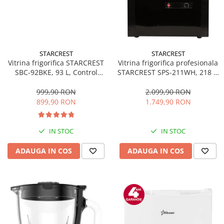
STARCREST
STARCREST
Vitrina frigorifica STARCREST
Vitrina frigorifica profesionala
SBC-92BKE, 93 L, Control
STARCREST SPS-211WH, 218 L,
temperatura, Usa sticla, H
Termostat reglabil, Iluminare
83.2 cm, Negru
LED, H 141 cm, Negru
999,90 RON
2.099,90 RON
899,90 RON
1.749,90 RON
IN STOC
IN STOC
ADAUGA IN COS
ADAUGA IN COS