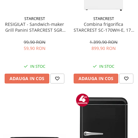
STARCREST
STARCREST
RESIGILAT - Sandwich-maker
Combina frigorifica
Grill Panini STARCREST SGR-
STARCREST SC-170WH-E, 170
2314, 1000 W, Placi
L, Clasa E, Less Frost,
nonaderente, Deschidere
Termostat reglabil, Iluminare
99,90 RON
1.399,90 RON
180°, Suprafata de gatire 23 x
LED, Picioare ajustabile, Usi
59,90 RON
899,90 RON
14 cm, Negru
reversibile, H 151.8 cm, Alb
IN STOC
IN STOC
ADAUGA IN COS
ADAUGA IN COS