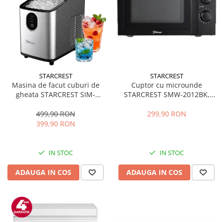
STARCREST
STARCREST
Masina de facut cuburi de
Cuptor cu microunde
gheata STARCREST SIM-
STARCREST SMW-2012BK,
1125IX, Capacitate 11-
700W, Capacitate 20 L, Control
12Kg/24h, Cos gheata
mecanic, 6 Trepte de putere,
499,90 RON
299,90 RON
detasabil, Rezervor apa 0.8 l,
Negru
399,90 RON
Inox
IN STOC
IN STOC
ADAUGA IN COS
ADAUGA IN COS