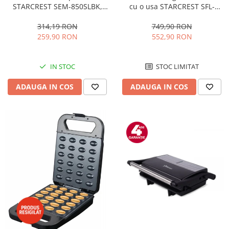
STARCREST SEM-850SLBK,
cu o usa STARCREST SFL-
850W, 20 bar, rezervor
92WHE, Clasa E, Capacitate
detasabil 1.5L, dispozitiv
92L, Iluminare interioara,H 83
314,19 RON
749,90 RON
spumare, filtru dublu din
cm, Alb
259,90 RON
552,90 RON
inox, Negru/Inox
IN STOC
STOC LIMITAT
ADAUGA IN COS
ADAUGA IN COS