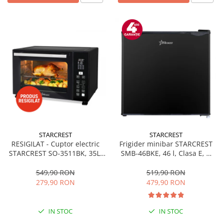
STARCREST
STARCREST
RESIGILAT - Cuptor electric
Frigider minibar STARCREST
STARCREST SO-3511BK, 35L,
SMB-46BKE, 46 l, Clasa E, H
1500W, Rotisor, Convectie, 12
49.5 cm, Negru
Programe predefinite,
549,90 RON
519,90 RON
Interfata digitala, Negru
279,90 RON
479,90 RON
IN STOC
IN STOC