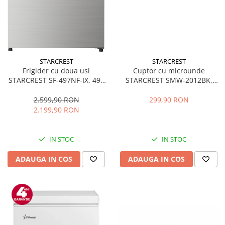
STARCREST
STARCREST
Frigider cu doua usi
Cuptor cu microunde
STARCREST SF-497NF-IX, 497
STARCREST SMW-2012BK,
L, Full NoFrost, Compresor
700W, Capacitate 20 L, Control
Inverter, Clasa E, Display,
mecanic, 6 Trepte de putere,
2.599,90 RON
299,90 RON
Functie super racire, Blocare
Negru
2.199,90 RON
acces copii, H 175 cm, Inox
IN STOC
IN STOC
ADAUGA IN COS
ADAUGA IN COS