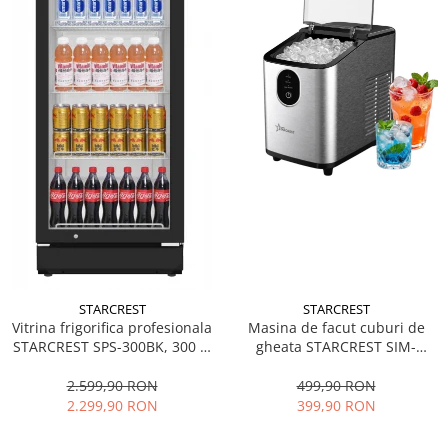
STARCREST
STARCREST
Vitrina frigorifica profesionala
Masina de facut cuburi de
STARCREST SPS-300BK, 300 L,
gheata STARCREST SIM-
Termostat reglabil, Iluminare
1125IX, Capacitate 11-
LED, H 169.5 cm, Negru
12Kg/24h, Cos gheata
2.599,90 RON
499,90 RON
detasabil, Rezervor apa 0.8 l,
2.299,90 RON
399,90 RON
Inox