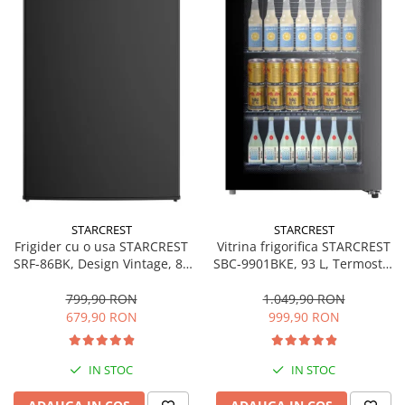
Bucatarie & Servire
Cutite & seturi
Iluminat & electrice
Prelungitoare
Sport & Activitati in aer liber
Cutii frigorifice
Climatizare & incalzire
Accesorii aparate climatizare
Aeroterme
STARCREST
STARCREST
Frigider cu o usa STARCREST
Vitrina frigorifica STARCREST
Aparate de spalat cu presiune
SRF-86BK, Design Vintage, 85
SBC-9901BKE, 93 L, Termostat
l, Clasa E, Iluminare
reglabil, Iluminare LED, Usa
Calorifere electrice
interioara, H 84 cm, Negru
sticla, H 84.5 cm, Negru
799,90 RON
1.049,90 RON
Climatizare
679,90 RON
999,90 RON
Purificatoare
Ingrijire personala
IN STOC
IN STOC
Aparate & Accesorii ingrijire