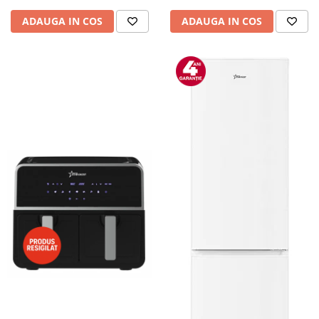
Camere auto
ADAUGA IN COS
ADAUGA IN COS
Baterii
Baterii portabile
Boxe portabile
Camere video & sport
Camere video sport
Caști
Console & Jocuri
Accesorii console & PC
Birouri gaming
Console Hardware
Ochelari VR Gaming
Scaune gaming
Console Jocuri
Home Cinema & Audio