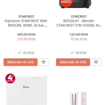
STARCREST
STARCREST
Espressor STARCREST SEM-
RESIGILAT - Blender
850SLBK, 850W, 20 bar,
STARCREST STB-15500B, 500
rezervor detasabil 1.5L,
W, 1.5 l, 2 viteze + functie
dispozitiv spumare, filtru
Pulse, Negru
349,90 RON
121,00 RON
dublu din inox, Negru/Inox
279,90 RON
70,90 RON
IN STOC
IN STOC
ADAUGA IN COS
ADAUGA IN COS