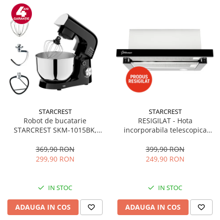
STARCREST
STARCREST
Robot de bucatarie
RESIGILAT - Hota
STARCREST SKM-1015BK,
incorporabila telescopica
1500 W, Bol 4.5 L Inox, 5
STARCREST STH-550BK,
Accesorii, 10 Viteze + Pulse,
Putere de absorbtie 550 m3/h,
369,90 RON
399,90 RON
Negru
1 Motor, 2 Trepte putere, 60
299,90 RON
249,90 RON
cm, Negru
IN STOC
IN STOC
ADAUGA IN COS
ADAUGA IN COS