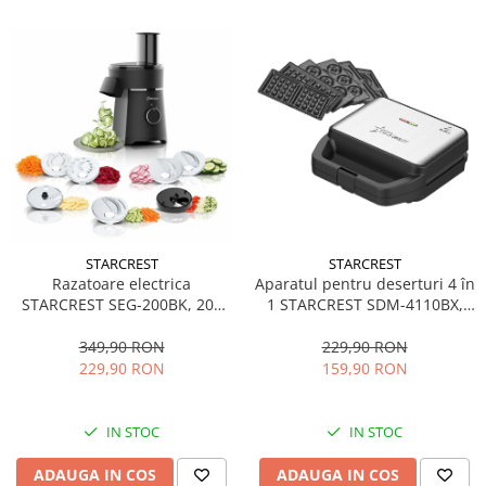
STARCREST
STARCREST
Aparatul pentru deserturi 4 în
Razatoare electrica
1 STARCREST SDM-4110BX,
STARCREST SEG-200BK, 200
800W, placi detasabile cu
W, 7 moduri de taiere, Negru
invelis ceramic pentru vafe,
229,90 RON
349,90 RON
nuci, gogosi si smile
159,90 RON
229,90 RON
sandwich, negru
IN STOC
IN STOC
ADAUGA IN COS
ADAUGA IN COS