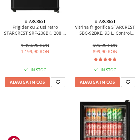
STARCREST
STARCREST
Frigider cu 2 usi retro
Vitrina frigorifica STARCREST
STARCREST SRF-208BK, 208 L,
SBC-92BKE, 93 L, Control
Clasa E, Design Vintage,
temperatura, Usa sticla, H
Iluminare LED, Termostat
83.2 cm, Negru
1.499,90 RON
999,90 RON
Reglabil, H 147 cm, Negru
1.199,90 RON
899,90 RON
IN STOC
IN STOC
ADAUGA IN COS
ADAUGA IN COS