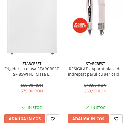
STARCREST
STARCREST
Frigider cu o usa STARCREST
RESIGILAT - Aparat placa de
SF-85WH-E, Clasa E,
indreptat parul cu aer cald 2
Capacitate 85L, Iluminare
in 1 STARCREST SHS-1300PK,
interioara, Compartiment
1300 W, Uscare si indreptare,
669,90 RON
549,90 RON
gheata, H 82 cm, Alb
Afisaj LCD, Tehnologie cu ioni
579,90 RON
259,90 RON
negativi, 5 Moduri de
temperatura, 3 Viteze, Roz
IN STOC
IN STOC
ADAUGA IN COS
ADAUGA IN COS