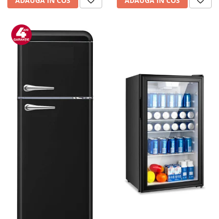
ADAUGA IN COS
ADAUGA IN COS
personala
Uscatoare de par
Obiecte sanitare
Accesorii
Alte obiecte sanitare
Resigilate