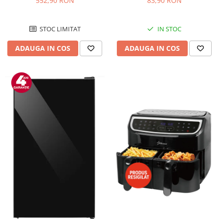
552,90 RON
83,90 RON
Negru/Inox
STOC LIMITAT
IN STOC
ADAUGA IN COS
ADAUGA IN COS