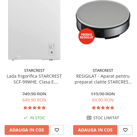
STARCREST
STARCREST
Lada frigorifica STARCREST
RESIGILAT - Aparat pentru
SCF-99WHE, Clasa E,
preparat clatite STARCREST
Capacitate 99L, Sistem
SCM-3212, 1200W, Placa cu
convertibil - functie frigider,
invelis ceramic antiaderent,
749,90 RON
119,90 RON
Termostat reglabil, Alb
30 cm, Inox / Negru
649,90 RON
69,90 RON
IN STOC
STOC LIMITAT
ADAUGA IN COS
ADAUGA IN COS