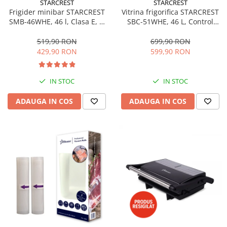
STARCREST
STARCREST
Aspiratoare
Frigider minibar STARCREST
Vitrina frigorifica STARCREST
SMB-46WHE, 46 l, Clasa E, H
SBC-51WHE, 46 L, Control
Mopuri electrice cu abur
49.5 cm, Alb
temperatura, Usa sticla, H
Ingrijire personala
48.8 cm, Alb
519,90 RON
699,90 RON
429,90 RON
599,90 RON
Cantare corporale
Ingrijire tesaturi
Statii de calcat
IN STOC
IN STOC
Masini de cusut
ADAUGA IN COS
ADAUGA IN COS
Ondulatoare
Perii de par electrice
Periute de dinti electrice
Pile electrice
Placi de indreptat parul
Plite
Preparare alimente
Masini de tocat