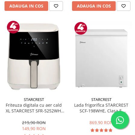
ADAUGA IN COS
ADAUGA IN COS
STARCREST
STARCREST
Friteuza digitala cu aer cald
Lada frigorifica STARCREST
XL STARCREST SFR-5252WH,
SCF-198WHE, Clasa E,
1450 W, 5 Litri, Termostat 80 -
Capacitate 198L, Sistem
200 °C, 8 programe
convertibil - functie frigider,
219,90 RON
869,90 RON
predefinite, Alb
Termostat reglabil, Alb
149,90 RON