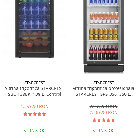
Side by side
Cuptoare cu microunde
Cuptoare cu microunde
Hote
Hote de bucatarie
Incorporabile
Aparate frigorifice incorporabile
Cuptoare cu microunde
incorporabile
Hote incorporabile
STARCREST
STARCREST
Plite incorporabile
Vitrina frigorifica STARCREST
Vitrina frigorifica profesionala
Masini spalat vase
SBC-138BK, 138 L, Control
STARCREST SPS-350, 350 L,
temperatura, Usa sticla, H 125
Termostat reglabil, Iluminare
Masini de spalat vase incorporabile
cm, Negru
LED, H 194.5 cm, Negru
1.399,90 RON
2.999,90 RON
Plite
2.469,90 RON
Incorporabile
Plite standard
IN STOC
IN STOC
Vitrine frigorifice