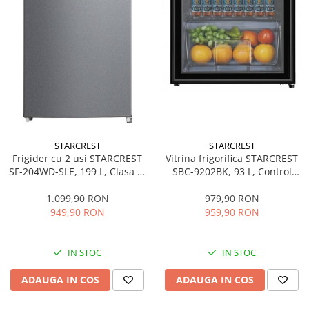
STARCREST
STARCREST
Frigider cu 2 usi STARCREST
Vitrina frigorifica STARCREST
SF-204WD-SLE, 199 L, Clasa E,
SBC-9202BK, 93 L, Control
Dozator Apa, Iluminare LED,
temperatura, Usa sticla, H
Termostat Ajustabil, Usi
83.2 cm, Negru
1.099,90 RON
979,90 RON
reversibile, H 143 cm, Argintiu
949,90 RON
959,90 RON
IN STOC
IN STOC
ADAUGA IN COS
ADAUGA IN COS