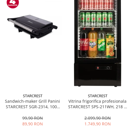
STARCREST
STARCREST
Sandwich-maker Grill Panini
Vitrina frigorifica profesionala
STARCREST SGR-2314, 1000
STARCREST SPS-211WH, 218 L,
W, Placi nonaderente,
Termostat reglabil, Iluminare
Deschidere 180°, Suprafata
LED, H 141 cm, Negru
99,90 RON
2.099,90 RON
de gatire 23 x 14 cm, Negru
89,90 RON
1.749,90 RON