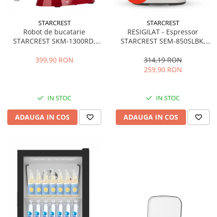
STARCREST
STARCREST
Robot de bucatarie
RESIGILAT - Espressor
STARCREST SKM-1300RD,
STARCREST SEM-850SLBK,
1300W, Bol 5.2 L Inox, 4
850W, 20 bar, rezervor
Accesorii, 10 Viteze + Pulse,
detasabil 1.5L, dispozitiv
399,90 RON
314,19 RON
Angrenaje metalice, Rosu
spumare, filtru dublu din
259,90 RON
inox, Negru/Inox
IN STOC
IN STOC
ADAUGA IN COS
ADAUGA IN COS