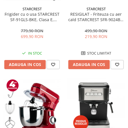
STARCREST
STARCREST
RESIGILAT - Friteuza cu aer
Frigider cu o usa STARCREST
cald STARCREST SFR-9024BK,
SF-91GLS-BKE, Clasa E,
2400 W, Cos Dublu, 9 litri,
Capacitate 91L, Iluminare
Termostat 80 - 200 °C, 12
interioara, H 83 cm, Sticla
499,90 RON
779,90 RON
programe, Negru
Neagra
219,90 RON
699,90 RON
STOC LIMITAT
IN STOC
ADAUGA IN COS
ADAUGA IN COS