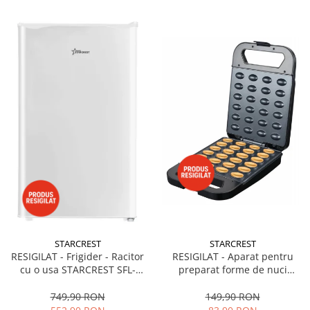
STARCREST
STARCREST
RESIGILAT - Frigider - Racitor
RESIGILAT - Aparat pentru
cu o usa STARCREST SFL-
preparat forme de nuci
92WHE, Clasa E, Capacitate
STARCREST SNM-4024BX, 24
92L, Iluminare interioara,H 83
forme, 1400W, Indicator
749,90 RON
149,90 RON
cm, Alb
luminos, Placi antiaderente,