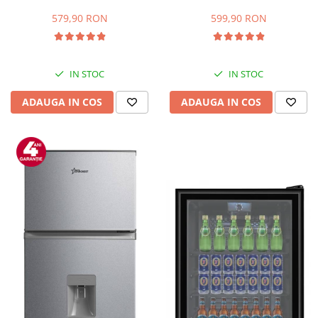
Capacitate 66 L, H 63 cm, Alb
83L, Iluminare interioara,
Compartiment gheata, H 85
579,90 RON
599,90 RON
cm, Alb
IN STOC
IN STOC
ADAUGA IN COS
ADAUGA IN COS