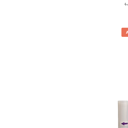
antiamp
1
Aspiratoare
rev
Mopuri electrice cu abur
Ingrijire personala
Cantare corporale
Ingrijire tesaturi
Statii de calcat
Masini de cusut
Ondulatoare
Perii de par electrice
Periute de dinti electrice
Pile electrice
Placi de indreptat parul
Plite
Preparare alimente
Masini de tocat