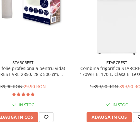
STARCREST
STARCREST
e folie profesionala pentru vidat
Combina frigorifica STARCR
REST VRL-2850, 28 x 500 cm,
170WH-E, 170 L, Clasa E, Less
ente, reutilizabile, sous vide,
Termostat reglabil, Ilumina
 in masina de spalat, fara BPA,
Picioare ajustabile, Usi revers
39,90 RON
29,90 RON
1.399,90 RON
899,90 R
transparent
151.8 cm, Alb
IN STOC
IN STOC
ADAUGA IN COS
ADAUGA IN COS