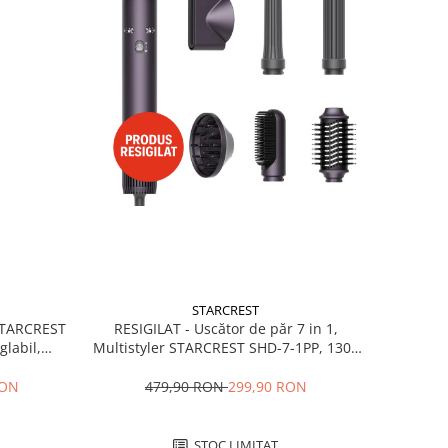
STARCREST
RESIGILAT - Uscător de păr 7 in 1,
 STARCREST
Multistyler STARCREST SHD-7-1PP, 1300
glabil,
W, 3 trepte de viteză, 3 trepte de
 Negru
temperatură, mov
479,90 RON
299,90 RON
RON
STOC LIMITAT