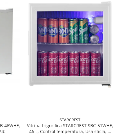
STARCREST
MB-46WHE,
Vitrina frigorifica STARCREST SBC-51WHE,
Alb
46 L, Control temperatura, Usa sticla, H
48.8 cm, Alb