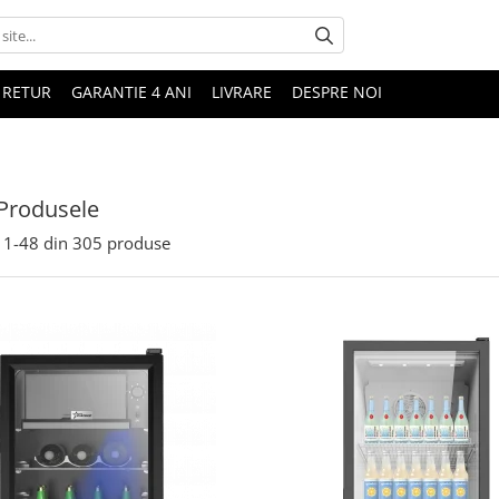
 RETUR
GARANTIE 4 ANI
LIVRARE
DESPRE NOI
Produsele
1-
48
din
305
produse