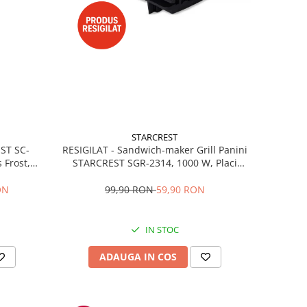
STARCREST
RESIGILAT - Sandwich-maker Grill Panini
EST SC-
STARCREST SGR-2314, 1000 W, Placi
 Frost,
nonaderente, Deschidere 180°, Suprafata
re LED,
de gatire 23 x 14 cm, Negru
ibile, H
99,90 RON
59,90 RON
ON
IN STOC
ADAUGA IN COS