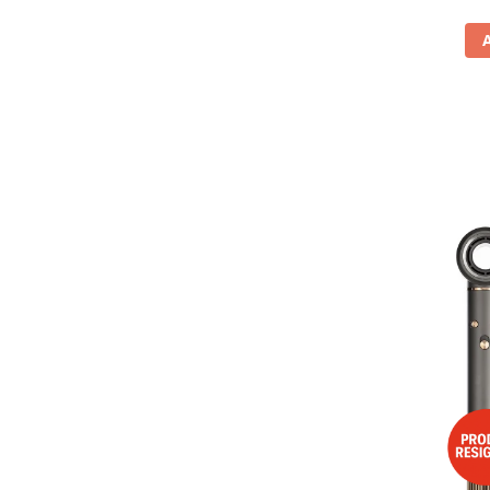
Vitrine pentru vinuri
Electrocasnice Mici
Accesorii aspiratoare
Aparate de bucatarie
Aparate de gatit cu aburi
Aparate de preparat desert
Aparate de vidat
Ascutitor cutite
Blendere
Cântare de bucătărie
Feliatoare
Fierbătoare
Friteuze
Grătare electrice
Masini de gheata
Masini de paine