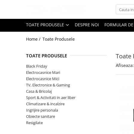
Toate Produsele
TOATE PRODUSELE
DESPRE NOI
FORMULAR DE
Black Friday
Home /
Toate Produsele
Electrocasnice Mari
Aparate frigorifice
Toate 
TOATE PRODUSELE
Aparat cuburi de gheata
Combine frigorifice
Afiseaza:
Black Friday
Congelatoare
Electrocasnice Mari
Electrocasnice Mici
Congelatoare verticale
TV, Electronice & Gaming
Frigidere
Casa & Bricolaj
Frigidere cu doua usi
Sport & Activitati in aer liber
Frigidere cu o usa
Climatizare & incalzire
Ingrijire personala
Lazi frigorifice
Obiecte sanitare
Minibaruri
Resigilate
Racitoare