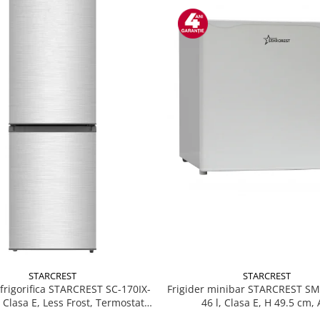
STARCREST
STARCREST
Frigider minibar STARCREST S
rigorifica STARCREST SC-170IX-
46 l, Clasa E, H 49.5 cm, 
, Clasa E, Less Frost, Termostat
, Iluminare LED, Suprafata Inox