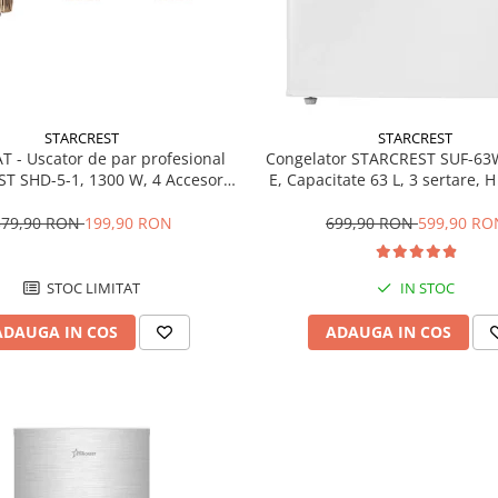
STARCREST
STARCREST
T - Uscator de par profesional
Congelator STARCREST SUF-63
T SHD-5-1, 1300 W, 4 Accesorii
E, Capacitate 63 L, 3 sertare, 
 3 Trepte de viteza, 3 Trepte de
Alb
atura, Buton de aer rece, Gri
379,90 RON
199,90 RON
699,90 RON
599,90 RO
STOC LIMITAT
IN STOC
ADAUGA IN COS
ADAUGA IN COS