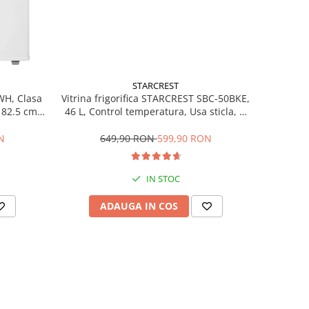
STARCREST
Vitrina frigorifica STARCREST SBC-50BKE,
WH, Clasa
46 L, Control temperatura, Usa sticla, H
H 82.5 cm,
48.8 cm, Negru
649,90 RON
599,90 RON
N
IN STOC
ADAUGA IN COS