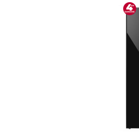
Alte accesorii foto & video
Aparate foto compacte
Aparate foto DSLR
Aparate foto Mirrorless
Carduri memorie
Obiective
Audio
Boxe portabile
Caști
MP3/MP4 playere
Radio
Sisteme audio
Soundbar
Auto
Accesorii electronice Auto
Compresoare auto
Auto-Moto