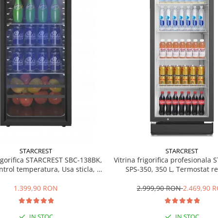
STARCREST
STARCREST
rigorifica STARCREST SBC-138BK,
Vitrina frigorifica profesionala
ntrol temperatura, Usa sticla, H
SPS-350, 350 L, Termostat re
125 cm, Negru
Iluminare LED, H 194.5 cm,
1.399,90 RON
2.999,90 RON
2.469,90 
IN STOC
IN STOC