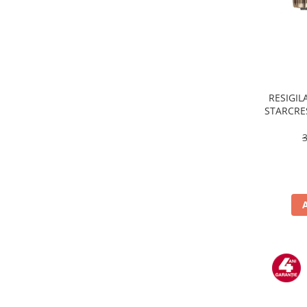
Masini de tocat
Mixere
Multicooker
Prăjitoare de pâine
Rasnite condimente
Razatoare
RESIGILA
STARCRES
Roboti de bucatarie
incluse,
Sandwich-maker
temper
Storcătoare
Aparate de cafea
Accesorii
Cafetiere
Espressoare
Râșnițe de cafea
Aparate de curatat bijuterii
Aparate de curățat cu aburi
Aparate de ingrijire tesaturi