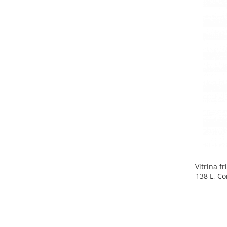
Side by side
Cuptoare cu microunde
Cuptoare cu microunde
Hote
Hote de bucatarie
Incorporabile
Aparate frigorifice incorporabile
Cuptoare cu microunde
incorporabile
Hote incorporabile
Plite incorporabile
Masini spalat vase
Vitrina f
Masini de spalat vase incorporabile
138 L, Co
Plite
Incorporabile
Plite standard
Vitrine frigorifice