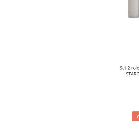
Preparare ceai si cafea
Aparate de spumat lapte
Espressoare
Preparare desert
accesori inghetata
Aparate de facut inghetata
Preparare paine
Masini de facut paine
Set 2 rol
Prajitoare de paine
STARC
rezist
Storcatoare
lavabile
Storcatoare
Tigai
TV, Electronice & Gaming
Accesorii & Periferice
Baterii si acumulatori
Aparate foto & accesorii