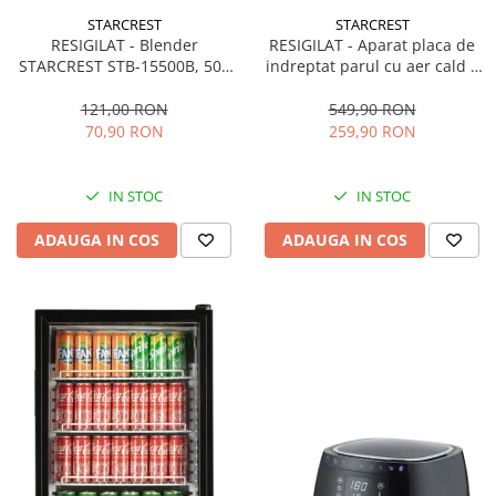
STARCREST
STARCREST
RESIGILAT - Blender
RESIGILAT - Aparat placa de
STARCREST STB-15500B, 500
indreptat parul cu aer cald 2
W, 1.5 l, 2 viteze + functie
in 1 STARCREST SHS-1300PK,
Pulse, Negru
1300 W, Uscare si indreptare,
121,00 RON
549,90 RON
Afisaj LCD, Tehnologie cu ioni
70,90 RON
259,90 RON
negativi, 5 Moduri de
temperatura, 3 Viteze, Roz
IN STOC
IN STOC
ADAUGA IN COS
ADAUGA IN COS