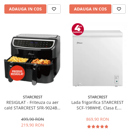
ADAUGA IN COS
ADAUGA IN COS
STARCREST
STARCREST
RESIGILAT - Friteuza cu aer
Lada frigorifica STARCREST
cald STARCREST SFR-9024BK,
SCF-198WHE, Clasa E,
2400 W, Cos Dublu, 9 litri,
Capacitate 198L, Sistem
Termostat 80 - 200 °C, 12
convertibil - functie frigider,
499,90 RON
869,90 RON
programe, Negru
Termostat reglabil, Alb
219,90 RON