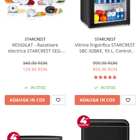
Prelungitoare
Sport & Activitati in aer liber
Cutii frigorifice
Climatizare & incalzire
STARCREST
STARCREST
Accesorii aparate climatizare
RESIGILAT - Razatoare
Vitrina frigorifica STARCREST
electrica STARCREST SEG-
SBC-92BKE, 93 L, Control
Aeroterme
200BK, 200 W, 7 moduri de
temperatura, Usa sticla, H
Aparate de spalat cu presiune
taiere, Negru
83.2 cm, Negru
349,90 RON
999,90 RON
129,90 RON
899,90 RON
Calorifere electrice
Climatizare
IN STOC
IN STOC
Purificatoare
ADAUGA IN COS
ADAUGA IN COS
Ingrijire personala
Aparate & Accesorii ingrijire
personala
Uscatoare de par
Obiecte sanitare