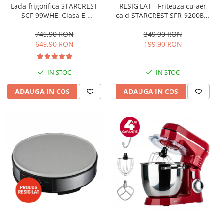
RESIGILAT - Friteuza cu aer
Lada frigorifica STARCREST
cald STARCREST SFR-9200BK,
SCF-99WHE, Clasa E,
1800 W, Cos Dublu, 9 litri,
Capacitate 99L, Sistem
Termostat 80 - 200 °C, 8
convertibil - functie frigider,
349,90 RON
749,90 RON
programe predefinite, Negru
Termostat reglabil, Alb
199,90 RON
649,90 RON
IN STOC
IN STOC
ADAUGA IN COS
ADAUGA IN COS