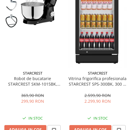
STARCREST
STARCREST
Robot de bucatarie
Vitrina frigorifica profesionala
STARCREST SKM-1015BK,
STARCREST SPS-300BK, 300 L,
1500 W, Bol 4.5 L Inox, 5
Termostat reglabil, Iluminare
Accesorii, 10 Viteze + Pulse,
LED, H 169.5 cm, Negru
369,90 RON
2.599,90 RON
Negru
299,90 RON
2.299,90 RON
IN STOC
IN STOC
ADAUGA IN COS
ADAUGA IN COS