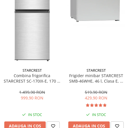
Prăjitoare de pâine
Rasnite condimente
Razatoare
Roboti de bucatarie
Sandwich-maker
Storcătoare
Aparate de cafea
Accesorii
Cafetiere
Espressoare
STARCREST
STARCREST
Frigider minibar STARCREST
Combina frigorifica
Râșnițe de cafea
SMB-46WHE, 46 l, Clasa E, H
STARCREST SC-170IX-E, 170 L,
Aparate de curatat bijuterii
49.5 cm, Alb
Clasa E, Less Frost, Termostat
reglabil, Iluminare LED,
519,90 RON
1.499,90 RON
Aparate de curățat cu aburi
Suprafata Inox antiamprenta,
429,90 RON
999,90 RON
Aparate de ingrijire tesaturi
Picioare ajustabile, Usi
reversibile, H 151.8 cm, Inox
aparat de calcat vertical
IN STOC
IN STOC
Aparate de scame
Fiare de calcat
ADAUGA IN COS
ADAUGA IN COS