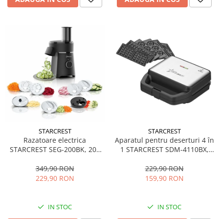
STARCREST
STARCREST
Aparatul pentru deserturi 4 în
Razatoare electrica
1 STARCREST SDM-4110BX,
STARCREST SEG-200BK, 200
800W, placi detasabile cu
W, 7 moduri de taiere, Negru
invelis ceramic pentru vafe,
229,90 RON
349,90 RON
nuci, gogosi si smile
159,90 RON
229,90 RON
sandwich, negru
IN STOC
IN STOC