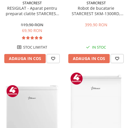
STARCREST
STARCREST
RESIGILAT - Aparat pentru
Robot de bucatarie
preparat clatite STARCREST
STARCREST SKM-1300RD,
SCM-3212, 1200W, Placa cu
1300W, Bol 5.2 L Inox, 4
invelis ceramic antiaderent,
Accesorii, 10 Viteze + Pulse,
119,90 RON
399,90 RON
30 cm, Inox / Negru
Angrenaje metalice, Rosu
69,90 RON
STOC LIMITAT
IN STOC
ADAUGA IN COS
ADAUGA IN COS