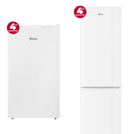
Boxe portabile
Camere video & sport
Camere video sport
Caști
Console & Jocuri
Accesorii console & PC
Birouri gaming
Console Hardware
Ochelari VR Gaming
Scaune gaming
Console Jocuri
Home Cinema & Audio
Mediaplayere
Sisteme audio
Imprimante & Scannere