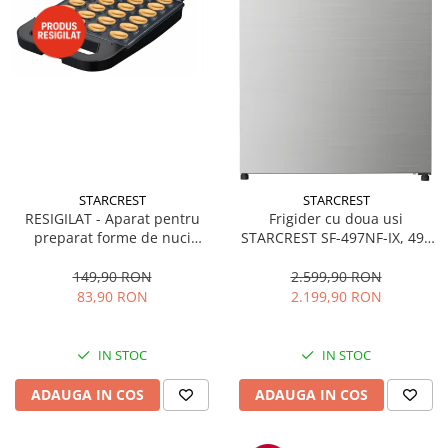
STARCREST
STARCREST
RESIGILAT - Aparat pentru
Frigider cu doua usi
preparat forme de nuci
STARCREST SF-497NF-IX, 497
STARCREST SNM-4024BX, 24
L, Full NoFrost, Compresor
forme, 1400W, Indicator
Inverter, Clasa E, Display,
149,90 RON
2.599,90 RON
luminos, Placi antiaderente,
Functie super racire, Blocare
83,90 RON
2.199,90 RON
Negru/Inox
acces copii, H 175 cm, Inox
IN STOC
IN STOC
ADAUGA IN COS
ADAUGA IN COS