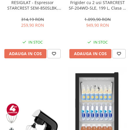
RESIGILAT - Espressor
Frigider cu 2 usi STARCREST
STARCREST SEM-850SLBK,
SF-204WD-SLE, 199 L, Clasa E,
850W, 20 bar, rezervor
Dozator Apa, Iluminare LED,
detasabil 1.5L, dispozitiv
Termostat Ajustabil, Usi
314,19 RON
1.099,90 RON
spumare, filtru dublu din
reversibile, H 143 cm, Argintiu
259,90 RON
949,90 RON
inox, Negru/Inox
IN STOC
IN STOC
ADAUGA IN COS
ADAUGA IN COS