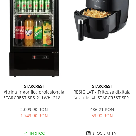
STARCREST
STARCREST
Vitrina frigorifica profesionala
RESIGILAT - Friteuza digitala
STARCREST SPS-211WH, 218 L,
fara ulei XL STARCREST SFR-
Termostat reglabil, Iluminare
3500, 1500 W, Cos 3.5 litri,
LED, H 141 cm, Negru
Termostat 80 - 200 °C, 8
2.099,90 RON
436,21 RON
programe predefinite, Negru
1.749,90 RON
59,90 RON
IN STOC
STOC LIMITAT