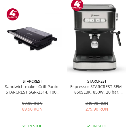
STARCREST
STARCREST
Sandwich-maker Grill Panini
Espressor STARCREST SEM-
STARCREST SGR-2314, 1000
850SLBK, 850W, 20 bar,
W, Placi nonaderente,
rezervor detasabil 1.5L,
Deschidere 180°, Suprafata
dispozitiv spumare, filtru
99,90 RON
349,90 RON
de gatire 23 x 14 cm, Negru
dublu din inox, Negru/Inox
89,90 RON
279,90 RON
IN STOC
IN STOC