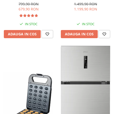
interioara, H 84 cm, Negru
Iluminare LED, Termostat
799,90 RON
1.499,90 RON
Reglabil, H 147 cm, Negru
679,90 RON
1.199,90 RON
IN STOC
IN STOC
ADAUGA IN COS
ADAUGA IN COS