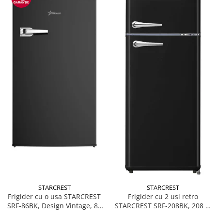
Accesorii
Alte obiecte sanitare
Resigilate
STARCREST
STARCREST
Frigider cu o usa STARCREST
Frigider cu 2 usi retro
SRF-86BK, Design Vintage, 85
STARCREST SRF-208BK, 208 L,
l, Clasa E, Iluminare
Clasa E, Design Vintage,