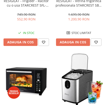
RESIGILAT - Frigider - Racitor
RESIGILAT - Vitrina frigorifica
cu o usa STARCREST SFL-
profesionala STARCREST SBC-
92WHE, Clasa E, Capacitate
160BK, 141 L, Termostat
92L, Iluminare interioara,H 83
reglabil, Iluminare LED, H 104
749,90 RON
1.699,90 RON
cm, Alb
cm, Negru
552,90 RON
1.200,90 RON
IN STOC
STOC LIMITAT
ADAUGA IN COS
ADAUGA IN COS