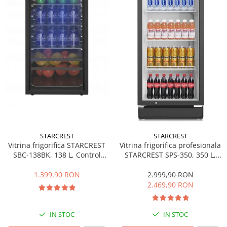
Minibaruri
Racitoare
Side by side
Aragazuri
Aragazuri mixte
Aragazuri pe gaz
Cuptoare
Incorporabile
Cuptoare cu microunde
Cuptoare cu microunde
STARCREST
STARCREST
Detergenti lichid
Vitrina frigorifica STARCREST
Vitrina frigorifica profesionala
SBC-138BK, 138 L, Control
STARCREST SPS-350, 350 L,
Dulapuri Frigorifice
temperatura, Usa sticla, H 125
Termostat reglabil, Iluminare
cm, Negru
LED, H 194.5 cm, Negru
1.399,90 RON
2.999,90 RON
Hote
2.469,90 RON
Hote de bucatarie
Hote traditionale
IN STOC
IN STOC
Incorporabile