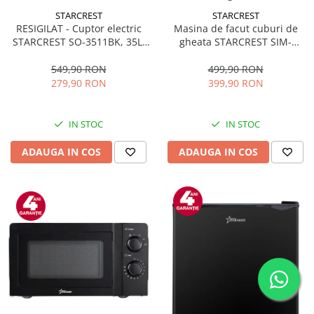
STARCREST
STARCREST
RESIGILAT - Cuptor electric
Masina de facut cuburi de
STARCREST SO-3511BK, 35L,
gheata STARCREST SIM-
1500W, Rotisor, Convectie, 12
1125IX, Capacitate 11-
Programe predefinite,
12Kg/24h, Cos gheata
549,90 RON
499,90 RON
Interfata digitala, Negru
detasabil, Rezervor apa 0.8 l,
279,90 RON
399,90 RON
Inox
IN STOC
IN STOC
ADAUGA IN COS
ADAUGA IN COS