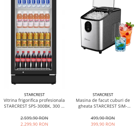
STARCREST
STARCREST
Vitrina frigorifica profesionala
Masina de facut cuburi de
STARCREST SPS-300BK, 300 L,
gheata STARCREST SIM-
Termostat reglabil, Iluminare
1125IX, Capacitate 11-
LED, H 169.5 cm, Negru
12Kg/24h, Cos gheata
2.599,90 RON
499,90 RON
detasabil, Rezervor apa 0.8 l,
2.299,90 RON
399,90 RON
Inox