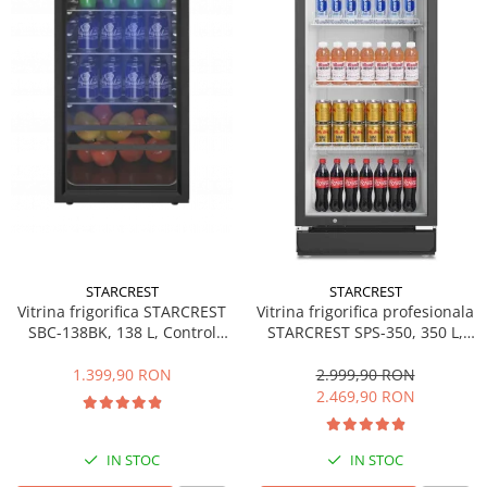
Side by side
Cuptoare cu microunde
Cuptoare cu microunde
Hote
Hote de bucatarie
Incorporabile
Aparate frigorifice incorporabile
Cuptoare cu microunde
incorporabile
Hote incorporabile
STARCREST
STARCREST
Plite incorporabile
Vitrina frigorifica STARCREST
Vitrina frigorifica profesionala
Masini spalat vase
SBC-138BK, 138 L, Control
STARCREST SPS-350, 350 L,
temperatura, Usa sticla, H 125
Termostat reglabil, Iluminare
Masini de spalat vase incorporabile
cm, Negru
LED, H 194.5 cm, Negru
1.399,90 RON
2.999,90 RON
Plite
2.469,90 RON
Incorporabile
Plite standard
IN STOC
IN STOC
Vitrine frigorifice