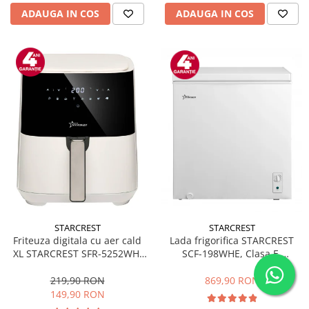
ADAUGA IN COS
ADAUGA IN COS
STARCREST
STARCREST
Friteuza digitala cu aer cald
Lada frigorifica STARCREST
XL STARCREST SFR-5252WH,
SCF-198WHE, Clasa E,
1450 W, 5 Litri, Termostat 80 -
Capacitate 198L, Sistem
200 °C, 8 programe
convertibil - functie frigider,
219,90 RON
869,90 RON
predefinite, Alb
Termostat reglabil, Alb
149,90 RON