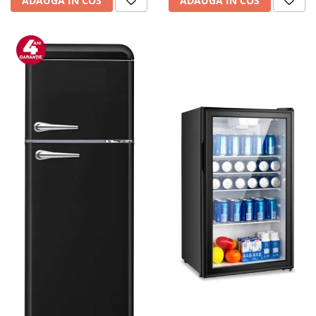
ADAUGA IN COS
ADAUGA IN COS
personala
Uscatoare de par
Obiecte sanitare
Accesorii
Alte obiecte sanitare
Resigilate