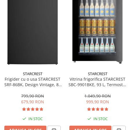
Bucatarie & Servire
Cutite & seturi
Iluminat & electrice
Prelungitoare
Sport & Activitati in aer liber
Cutii frigorifice
Climatizare & incalzire
Accesorii aparate climatizare
Aeroterme
STARCREST
STARCREST
Frigider cu o usa STARCREST
Vitrina frigorifica STARCREST
Aparate de spalat cu presiune
SRF-86BK, Design Vintage, 85
SBC-9901BKE, 93 L, Termostat
l, Clasa E, Iluminare
reglabil, Iluminare LED, Usa
Calorifere electrice
interioara, H 84 cm, Negru
sticla, H 84.5 cm, Negru
799,90 RON
1.049,90 RON
Climatizare
679,90 RON
999,90 RON
Purificatoare
Ingrijire personala
IN STOC
IN STOC
Aparate & Accesorii ingrijire