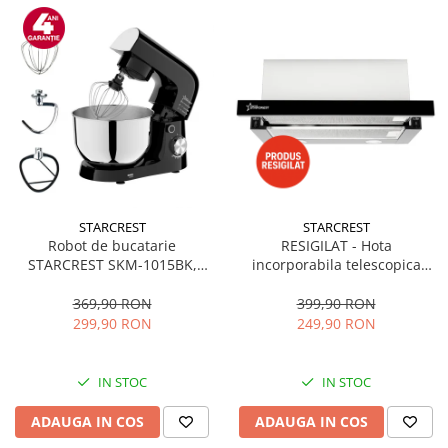
STARCREST
STARCREST
Robot de bucatarie
RESIGILAT - Hota
STARCREST SKM-1015BK,
incorporabila telescopica
1500 W, Bol 4.5 L Inox, 5
STARCREST STH-550BK,
Accesorii, 10 Viteze + Pulse,
Putere de absorbtie 550 m3/h,
369,90 RON
399,90 RON
Negru
1 Motor, 2 Trepte putere, 60
299,90 RON
249,90 RON
cm, Negru
IN STOC
IN STOC
ADAUGA IN COS
ADAUGA IN COS