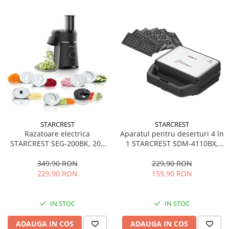
STARCREST
STARCREST
Aparatul pentru deserturi 4 în
Razatoare electrica
1 STARCREST SDM-4110BX,
STARCREST SEG-200BK, 200
800W, placi detasabile cu
W, 7 moduri de taiere, Negru
invelis ceramic pentru vafe,
229,90 RON
349,90 RON
nuci, gogosi si smile
159,90 RON
229,90 RON
sandwich, negru
IN STOC
IN STOC
ADAUGA IN COS
ADAUGA IN COS