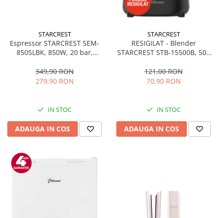
STARCREST
STARCREST
Espressor STARCREST SEM-
RESIGILAT - Blender
850SLBK, 850W, 20 bar,
STARCREST STB-15500B, 500
rezervor detasabil 1.5L,
W, 1.5 l, 2 viteze + functie
dispozitiv spumare, filtru
Pulse, Negru
349,90 RON
121,00 RON
dublu din inox, Negru/Inox
279,90 RON
70,90 RON
IN STOC
IN STOC
ADAUGA IN COS
ADAUGA IN COS