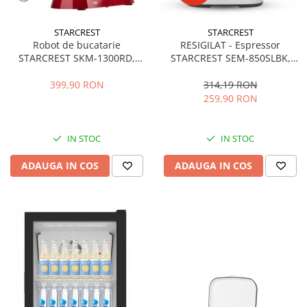
STARCREST
STARCREST
Robot de bucatarie
RESIGILAT - Espressor
STARCREST SKM-1300RD,
STARCREST SEM-850SLBK,
1300W, Bol 5.2 L Inox, 4
850W, 20 bar, rezervor
Accesorii, 10 Viteze + Pulse,
detasabil 1.5L, dispozitiv
399,90 RON
314,19 RON
Angrenaje metalice, Rosu
spumare, filtru dublu din
259,90 RON
inox, Negru/Inox
IN STOC
IN STOC
ADAUGA IN COS
ADAUGA IN COS