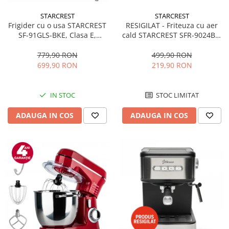
STARCREST
STARCREST
RESIGILAT - Friteuza cu aer
Frigider cu o usa STARCREST
cald STARCREST SFR-9024BK,
SF-91GLS-BKE, Clasa E,
2400 W, Cos Dublu, 9 litri,
Capacitate 91L, Iluminare
Termostat 80 - 200 °C, 12
interioara, H 83 cm, Sticla
499,90 RON
779,90 RON
programe, Negru
Neagra
219,90 RON
699,90 RON
STOC LIMITAT
IN STOC
ADAUGA IN COS
ADAUGA IN COS