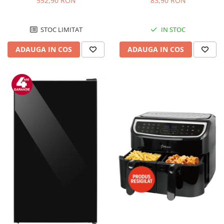
552,90 RON
83,90 RON
Negru/Inox
STOC LIMITAT
IN STOC
ADAUGA IN COS
ADAUGA IN COS