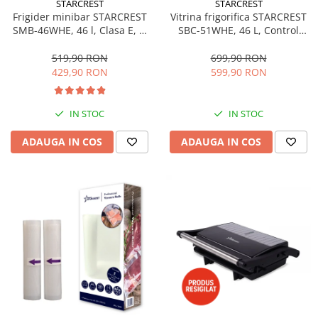
STARCREST
STARCREST
Aspiratoare
Frigider minibar STARCREST
Vitrina frigorifica STARCREST
SMB-46WHE, 46 l, Clasa E, H
SBC-51WHE, 46 L, Control
Mopuri electrice cu abur
49.5 cm, Alb
temperatura, Usa sticla, H
Ingrijire personala
48.8 cm, Alb
519,90 RON
699,90 RON
429,90 RON
599,90 RON
Cantare corporale
Ingrijire tesaturi
Statii de calcat
IN STOC
IN STOC
Masini de cusut
ADAUGA IN COS
ADAUGA IN COS
Ondulatoare
Perii de par electrice
Periute de dinti electrice
Pile electrice
Placi de indreptat parul
Plite
Preparare alimente
Masini de tocat