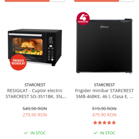
STARCREST
STARCREST
RESIGILAT - Cuptor electric
Frigider minibar STARCREST
STARCREST SO-3511BK, 35L,
SMB-46BKE, 46 l, Clasa E, H
1500W, Rotisor, Convectie, 12
49.5 cm, Negru
Programe predefinite,
549,90 RON
519,90 RON
Interfata digitala, Negru
279,90 RON
479,90 RON
IN STOC
IN STOC