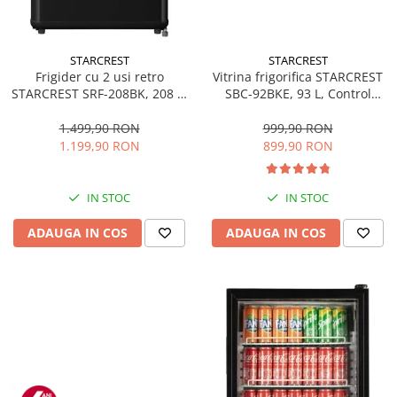
STARCREST
STARCREST
Frigider cu 2 usi retro
Vitrina frigorifica STARCREST
STARCREST SRF-208BK, 208 L,
SBC-92BKE, 93 L, Control
Clasa E, Design Vintage,
temperatura, Usa sticla, H
Iluminare LED, Termostat
83.2 cm, Negru
1.499,90 RON
999,90 RON
Reglabil, H 147 cm, Negru
1.199,90 RON
899,90 RON
IN STOC
IN STOC
ADAUGA IN COS
ADAUGA IN COS