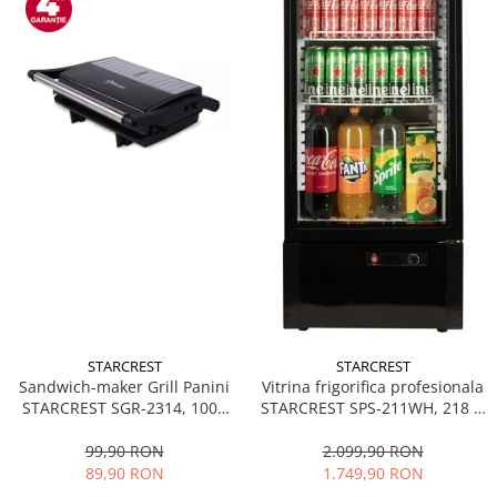
STARCREST
STARCREST
Sandwich-maker Grill Panini
Vitrina frigorifica profesionala
STARCREST SGR-2314, 1000
STARCREST SPS-211WH, 218 L,
W, Placi nonaderente,
Termostat reglabil, Iluminare
Deschidere 180°, Suprafata
LED, H 141 cm, Negru
99,90 RON
2.099,90 RON
de gatire 23 x 14 cm, Negru
89,90 RON
1.749,90 RON