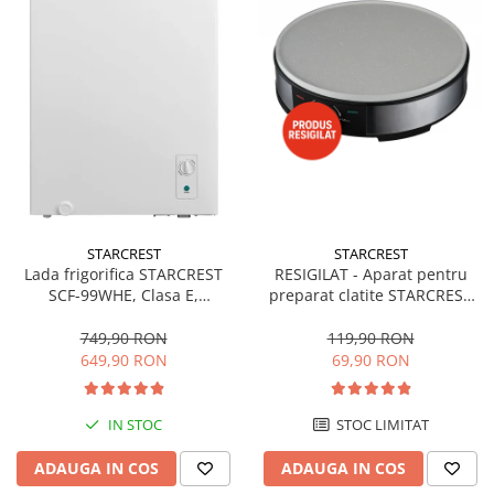
STARCREST
STARCREST
Lada frigorifica STARCREST
RESIGILAT - Aparat pentru
SCF-99WHE, Clasa E,
preparat clatite STARCREST
Capacitate 99L, Sistem
SCM-3212, 1200W, Placa cu
convertibil - functie frigider,
invelis ceramic antiaderent,
749,90 RON
119,90 RON
Termostat reglabil, Alb
30 cm, Inox / Negru
649,90 RON
69,90 RON
IN STOC
STOC LIMITAT
ADAUGA IN COS
ADAUGA IN COS