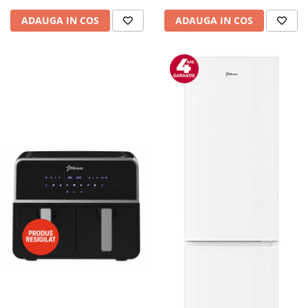
Camere auto
ADAUGA IN COS
ADAUGA IN COS
Baterii
Baterii portabile
Boxe portabile
Camere video & sport
Camere video sport
Caști
Console & Jocuri
Accesorii console & PC
Birouri gaming
Console Hardware
Ochelari VR Gaming
Scaune gaming
Console Jocuri
Home Cinema & Audio