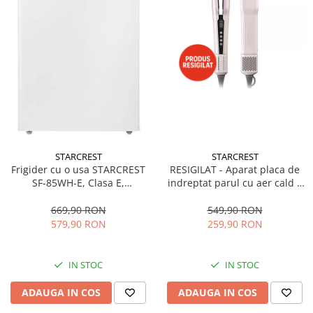
STARCREST
STARCREST
Frigider cu o usa STARCREST
RESIGILAT - Aparat placa de
SF-85WH-E, Clasa E,
indreptat parul cu aer cald 2
Capacitate 85L, Iluminare
in 1 STARCREST SHS-1300PK,
interioara, Compartiment
1300 W, Uscare si indreptare,
669,90 RON
549,90 RON
gheata, H 82 cm, Alb
Afisaj LCD, Tehnologie cu ioni
579,90 RON
259,90 RON
negativi, 5 Moduri de
temperatura, 3 Viteze, Roz
IN STOC
IN STOC
ADAUGA IN COS
ADAUGA IN COS