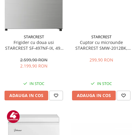
STARCREST
STARCREST
Frigider cu doua usi
Cuptor cu microunde
STARCREST SF-497NF-IX, 497
STARCREST SMW-2012BK,
L, Full NoFrost, Compresor
700W, Capacitate 20 L, Control
Inverter, Clasa E, Display,
mecanic, 6 Trepte de putere,
2.599,90 RON
299,90 RON
Functie super racire, Blocare
Negru
2.199,90 RON
acces copii, H 175 cm, Inox
IN STOC
IN STOC
ADAUGA IN COS
ADAUGA IN COS