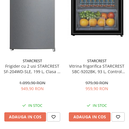
STARCREST
STARCREST
Frigider cu 2 usi STARCREST
Vitrina frigorifica STARCREST
SF-204WD-SLE, 199 L, Clasa E,
SBC-9202BK, 93 L, Control
Dozator Apa, Iluminare LED,
temperatura, Usa sticla, H
Termostat Ajustabil, Usi
83.2 cm, Negru
1.099,90 RON
979,90 RON
reversibile, H 143 cm, Argintiu
949,90 RON
959,90 RON
IN STOC
IN STOC
ADAUGA IN COS
ADAUGA IN COS