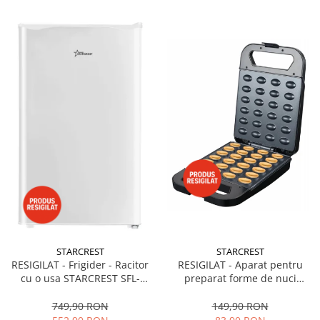
STARCREST
STARCREST
RESIGILAT - Frigider - Racitor
RESIGILAT - Aparat pentru
cu o usa STARCREST SFL-
preparat forme de nuci
92WHE, Clasa E, Capacitate
STARCREST SNM-4024BX, 24
92L, Iluminare interioara,H 83
forme, 1400W, Indicator
749,90 RON
149,90 RON
cm, Alb
luminos, Placi antiaderente,