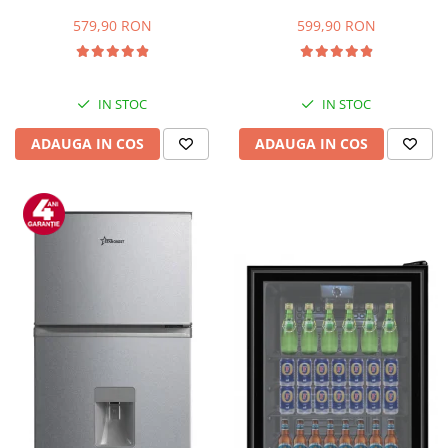
Capacitate 66 L, H 63 cm, Alb
83L, Iluminare interioara,
Compartiment gheata, H 85
579,90 RON
599,90 RON
cm, Alb
IN STOC
IN STOC
ADAUGA IN COS
ADAUGA IN COS