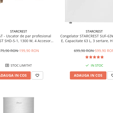
STARCREST
STARCREST
T - Uscator de par profesional
Congelator STARCREST SUF-63
T SHD-5-1, 1300 W, 4 Accesorii
E, Capacitate 63 L, 3 sertare, 
 3 Trepte de viteza, 3 Trepte de
Alb
atura, Buton de aer rece, Gri
379,90 RON
199,90 RON
699,90 RON
599,90 RO
STOC LIMITAT
IN STOC
ADAUGA IN COS
ADAUGA IN COS