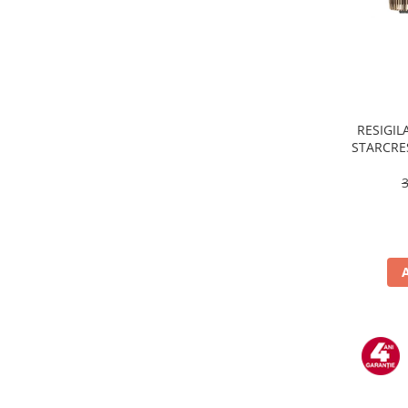
Uscatoare de rufe
Masini spalat vase
Masini de spalat vase incorporabile
Masini de spalat vase
independente
odorizante
RESIGILA
STARCRES
Open Box
incluse,
Plite
temper
Incorporabile
Plite standard
Uscatoare de rufe
Uscatoare cu condensare
Uscatoare cu pompa de caldura
Vitrine frigorifice
Vitrine pentru vinuri
Electrocasnice Mici
Accesorii aspiratoare