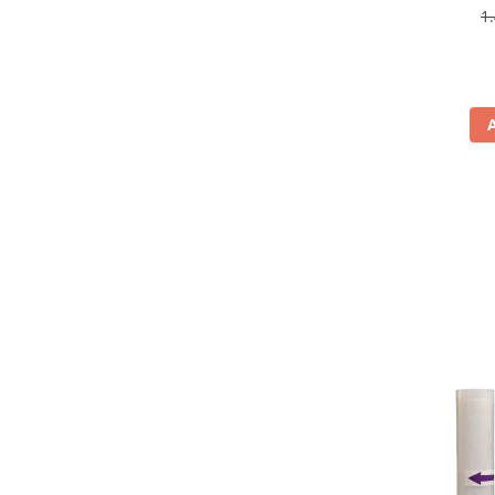
Prăjitoare de pâine
antiamp
1
Rasnite condimente
rev
Razatoare
Roboti de bucatarie
Sandwich-maker
Storcătoare
Aparate de cafea
Accesorii
Cafetiere
Espressoare
Râșnițe de cafea
Aparate de curatat bijuterii
Aparate de curățat cu aburi
Aparate de ingrijire tesaturi
aparat de calcat vertical
Aparate de scame
Fiare de calcat