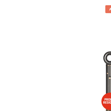
Aparate frigorifice incorporabile
Aragazuri incorporabile
Congelatoare incorporabile
Cuptoare cu microunde
incorporabile
Cuptoare incorporabile
Hote incorporabile
Hote incorporabile incorporabile
Plite incorporabile
Masini de spalat rufe
Amortizoare
Masini de spalat cu uscator
Masini de spalat rufe automate
Masini de spalat rufe cu uscator
Masini de spalat rufe
semiautomate
Masini de spalat rufe standard