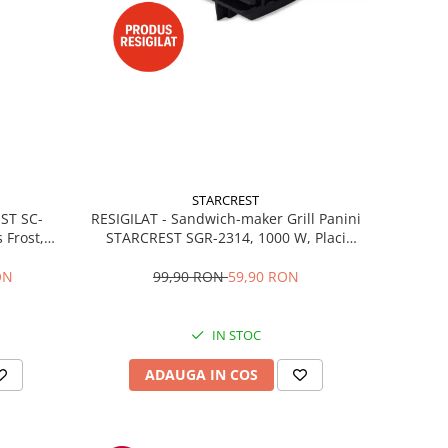
STARCREST
RESIGILAT - Sandwich-maker Grill Panini
EST SC-
STARCREST SGR-2314, 1000 W, Placi
 Frost,
nonaderente, Deschidere 180°, Suprafata
re LED,
de gatire 23 x 14 cm, Negru
ibile, H
99,90 RON
59,90 RON
ON
IN STOC
ADAUGA IN COS