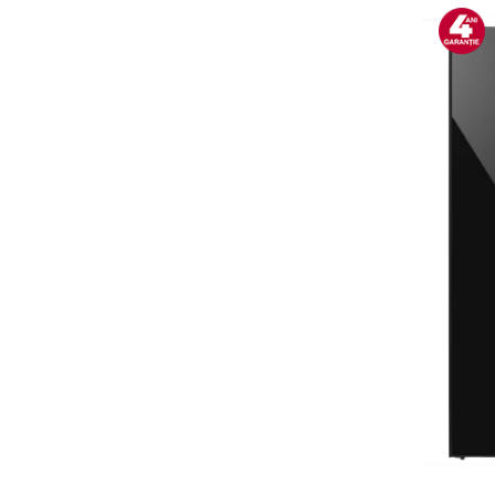
Cantare corporale
Ingrijire tesaturi
Statii de calcat
Masini de cusut
Ondulatoare
Perii de par electrice
Periute de dinti electrice
Pile electrice
Placi de indreptat parul
Plite
Preparare alimente
Masini de tocat
Preparare ceai si cafea
Aparate de spumat lapte
Espressoare