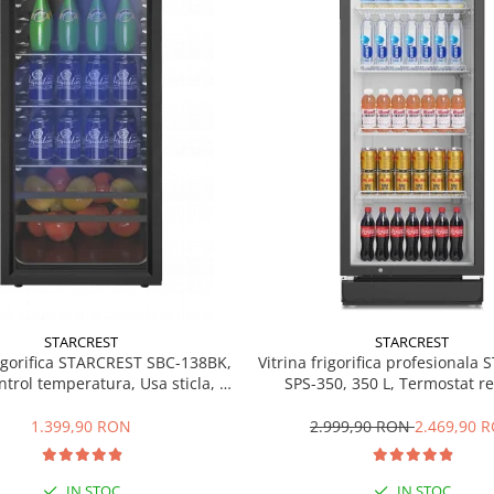
STARCREST
STARCREST
rigorifica STARCREST SBC-138BK,
Vitrina frigorifica profesionala
ntrol temperatura, Usa sticla, H
SPS-350, 350 L, Termostat re
125 cm, Negru
Iluminare LED, H 194.5 cm,
1.399,90 RON
2.999,90 RON
2.469,90 
IN STOC
IN STOC