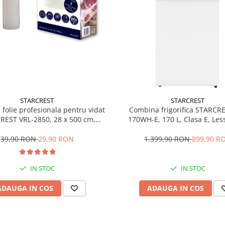
STARCREST
STARCREST
e folie profesionala pentru vidat
Combina frigorifica STARCR
REST VRL-2850, 28 x 500 cm,
170WH-E, 170 L, Clasa E, Less
ente, reutilizabile, sous vide,
Termostat reglabil, Ilumina
 in masina de spalat, fara BPA,
Picioare ajustabile, Usi revers
39,90 RON
29,90 RON
1.399,90 RON
899,90 R
transparent
151.8 cm, Alb
IN STOC
IN STOC
ADAUGA IN COS
ADAUGA IN COS