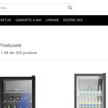
 RETUR
GARANTIE 4 ANI
LIVRARE
DESPRE NOI
Produsele
1-
48
din
305
produse