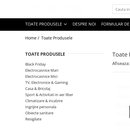
Toate Produsele
TOATE PRODUSELE
DESPRE NOI
FORMULAR DE
Black Friday
Home /
Toate Produsele
Electrocasnice Mari
Accesorii
Toate 
TOATE PRODUSELE
Aparate frigorifice
Afiseaza:
Accesorii frigorifice
Black Friday
Electrocasnice Mari
Aparat cuburi de gheata
Electrocasnice Mici
Combine frigorifice
TV, Electronice & Gaming
Congelatoare
Casa & Bricolaj
Congelatoare verticale
Sport & Activitati in aer liber
Climatizare & incalzire
Frigidere
Ingrijire personala
Frigidere cu doua usi
Obiecte sanitare
Frigidere cu o usa
Resigilate
Lazi frigorifice