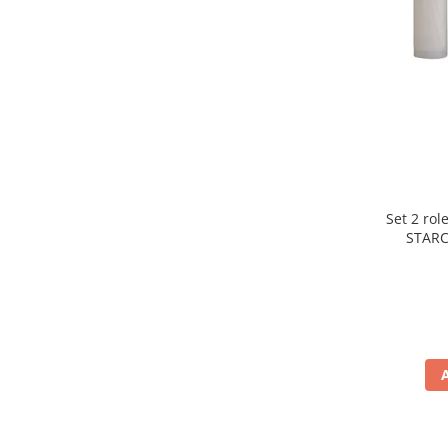
Statii de calcat
Aparate de masaj
Aparate de ras electrice
Aparate de tuns
Aparate faciale
Aspiratoare
Aspiratoare de geamuri
Set 2 rol
Cuptoare cu microunde
STARC
rezist
Cuptoare electrice
lavabile
Cântare corporale
Epilatoare
Ingrijire locuinta
Aspiratoare
Mopuri electrice cu abur
Ingrijire personala