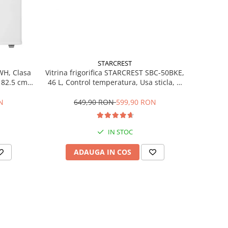
STARCREST
Vitrina frigorifica STARCREST SBC-50BKE,
WH, Clasa
46 L, Control temperatura, Usa sticla, H
H 82.5 cm,
48.8 cm, Negru
649,90 RON
599,90 RON
N
IN STOC
ADAUGA IN COS