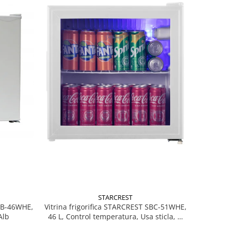
STARCREST
MB-46WHE,
Vitrina frigorifica STARCREST SBC-51WHE,
Alb
46 L, Control temperatura, Usa sticla, H
48.8 cm, Alb