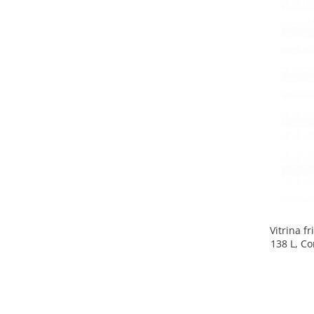
Minibaruri
Racitoare
Side by side
Aragazuri
Aragazuri mixte
Aragazuri pe gaz
Cuptoare
Incorporabile
Cuptoare cu microunde
Cuptoare cu microunde
Detergenti lichid
Dulapuri Frigorifice
Vitrina f
Hote
138 L, Co
Hote de bucatarie
Hote traditionale
Incorporabile