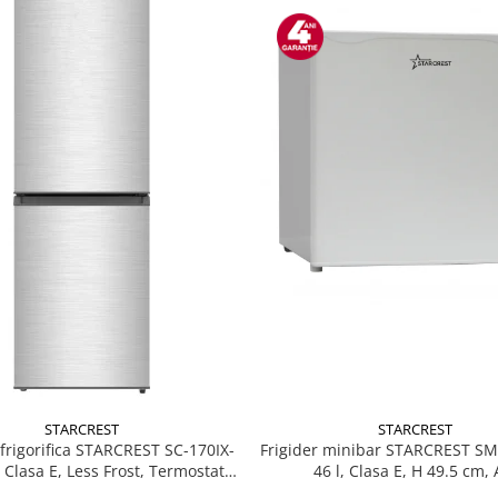
STARCREST
STARCREST
Frigider minibar STARCREST S
rigorifica STARCREST SC-170IX-
46 l, Clasa E, H 49.5 cm, 
, Clasa E, Less Frost, Termostat
, Iluminare LED, Suprafata Inox