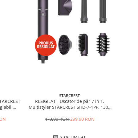
STARCREST
RESIGILAT - Uscător de păr 7 in 1,
 STARCREST
Multistyler STARCREST SHD-7-1PP, 1300
glabil,
W, 3 trepte de viteză, 3 trepte de
 Negru
temperatură, mov
479,90 RON
299,90 RON
RON
STOC LIMITAT