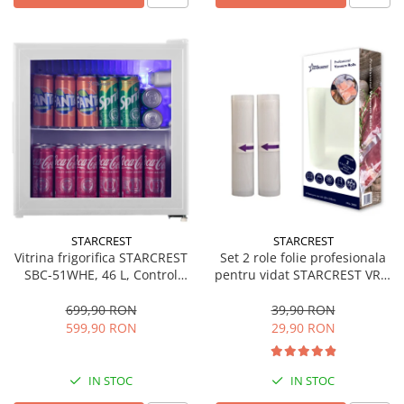
STARCREST
STARCREST
Vitrina frigorifica STARCREST
Set 2 role folie profesionala
SBC-51WHE, 46 L, Control
pentru vidat STARCREST VRL-
temperatura, Usa sticla, H
2850, 28 x 500 cm, rezistente,
48.8 cm, Alb
reutilizabile, sous vide,
699,90 RON
39,90 RON
lavabile in masina de spalat,
599,90 RON
29,90 RON
fara BPA, transparent
IN STOC
IN STOC