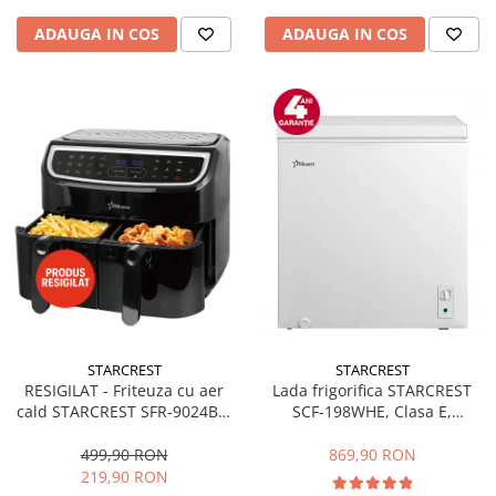
ADAUGA IN COS
ADAUGA IN COS
STARCREST
STARCREST
RESIGILAT - Friteuza cu aer
Lada frigorifica STARCREST
cald STARCREST SFR-9024BK,
SCF-198WHE, Clasa E,
2400 W, Cos Dublu, 9 litri,
Capacitate 198L, Sistem
Termostat 80 - 200 °C, 12
convertibil - functie frigider,
499,90 RON
869,90 RON
programe, Negru
Termostat reglabil, Alb
219,90 RON