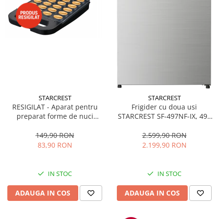
STARCREST
STARCREST
RESIGILAT - Aparat pentru
Frigider cu doua usi
preparat forme de nuci
STARCREST SF-497NF-IX, 497
STARCREST SNM-4024BX, 24
L, Full NoFrost, Compresor
forme, 1400W, Indicator
Inverter, Clasa E, Display,
149,90 RON
2.599,90 RON
luminos, Placi antiaderente,
Functie super racire, Blocare
83,90 RON
2.199,90 RON
Negru/Inox
acces copii, H 175 cm, Inox
IN STOC
IN STOC
ADAUGA IN COS
ADAUGA IN COS