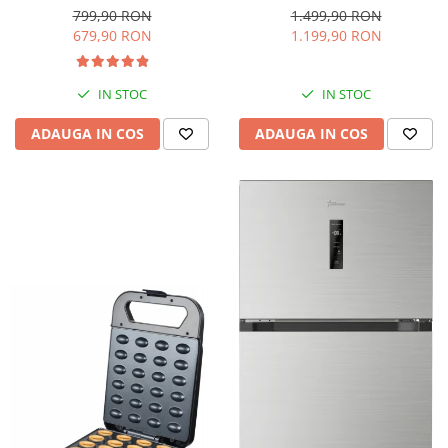
interioara, H 84 cm, Negru
Iluminare LED, Termostat
799,90 RON
1.499,90 RON
Reglabil, H 147 cm, Negru
679,90 RON
1.199,90 RON
IN STOC
IN STOC
ADAUGA IN COS
ADAUGA IN COS