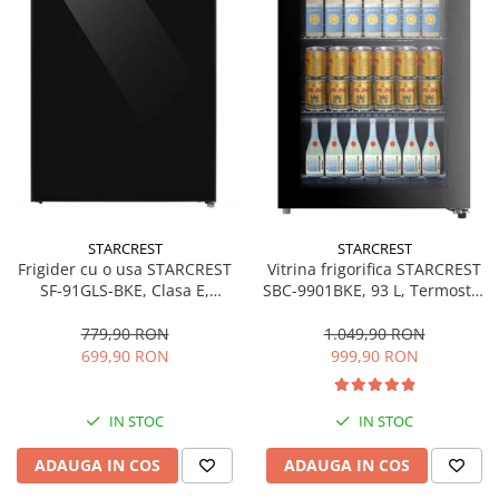
STARCREST
STARCREST
Frigider cu o usa STARCREST
Vitrina frigorifica STARCREST
SF-91GLS-BKE, Clasa E,
SBC-9901BKE, 93 L, Termostat
Capacitate 91L, Iluminare
reglabil, Iluminare LED, Usa
interioara, H 83 cm, Sticla
sticla, H 84.5 cm, Negru
779,90 RON
1.049,90 RON
Neagra
699,90 RON
999,90 RON
IN STOC
IN STOC
ADAUGA IN COS
ADAUGA IN COS