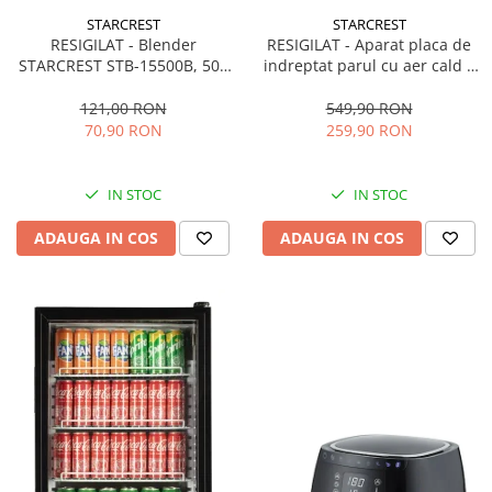
STARCREST
STARCREST
RESIGILAT - Blender
RESIGILAT - Aparat placa de
STARCREST STB-15500B, 500
indreptat parul cu aer cald 2
W, 1.5 l, 2 viteze + functie
in 1 STARCREST SHS-1300PK,
Pulse, Negru
1300 W, Uscare si indreptare,
121,00 RON
549,90 RON
Afisaj LCD, Tehnologie cu ioni
70,90 RON
259,90 RON
negativi, 5 Moduri de
temperatura, 3 Viteze, Roz
IN STOC
IN STOC
ADAUGA IN COS
ADAUGA IN COS