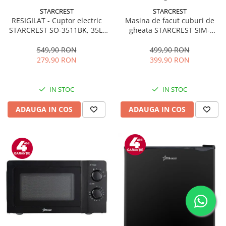
STARCREST
STARCREST
RESIGILAT - Cuptor electric
Masina de facut cuburi de
STARCREST SO-3511BK, 35L,
gheata STARCREST SIM-
1500W, Rotisor, Convectie, 12
1125IX, Capacitate 11-
Programe predefinite,
12Kg/24h, Cos gheata
549,90 RON
499,90 RON
Interfata digitala, Negru
detasabil, Rezervor apa 0.8 l,
279,90 RON
399,90 RON
Inox
IN STOC
IN STOC
ADAUGA IN COS
ADAUGA IN COS