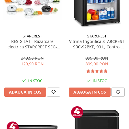
STARCREST
STARCREST
RESIGILAT - Razatoare
Vitrina frigorifica STARCREST
electrica STARCREST SEG-
SBC-92BKE, 93 L, Control
200BK, 200 W, 7 moduri de
temperatura, Usa sticla, H
taiere, Negru
83.2 cm, Negru
349,90 RON
999,90 RON
129,90 RON
899,90 RON
IN STOC
IN STOC
ADAUGA IN COS
ADAUGA IN COS