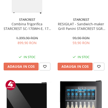
STARCREST
STARCREST
Combina frigorifica
RESIGILAT - Sandwich-maker
STARCREST SC-170WH-E, 170
Grill Panini STARCREST SGR-
L, Clasa E, Less Frost,
2314, 1000 W, Placi
Termostat reglabil, Iluminare
nonaderente, Deschidere
1.399,90 RON
99,90 RON
LED, Picioare ajustabile, Usi
180°, Suprafata de gatire 23 x
899,90 RON
59,90 RON
reversibile, H 151.8 cm, Alb
14 cm, Negru
IN STOC
IN STOC
ADAUGA IN COS
ADAUGA IN COS