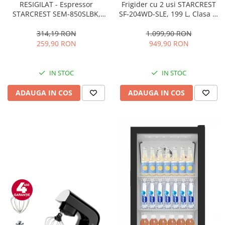
RESIGILAT - Espressor
Frigider cu 2 usi STARCREST
STARCREST SEM-850SLBK,
SF-204WD-SLE, 199 L, Clasa E,
850W, 20 bar, rezervor
Dozator Apa, Iluminare LED,
detasabil 1.5L, dispozitiv
Termostat Ajustabil, Usi
314,19 RON
1.099,90 RON
spumare, filtru dublu din
reversibile, H 143 cm, Argintiu
259,90 RON
949,90 RON
inox, Negru/Inox
IN STOC
IN STOC
ADAUGA IN COS
ADAUGA IN COS