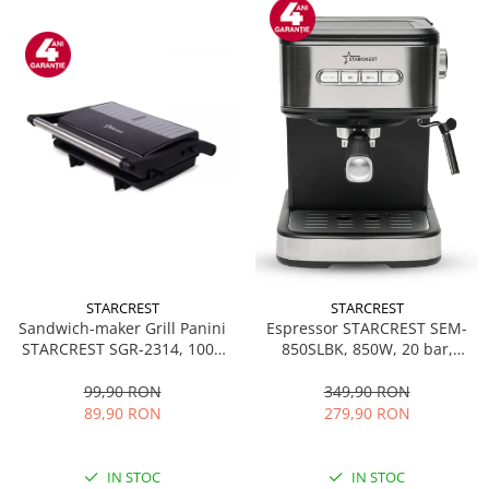
STARCREST
STARCREST
Sandwich-maker Grill Panini
Espressor STARCREST SEM-
STARCREST SGR-2314, 1000
850SLBK, 850W, 20 bar,
W, Placi nonaderente,
rezervor detasabil 1.5L,
Deschidere 180°, Suprafata
dispozitiv spumare, filtru
99,90 RON
349,90 RON
de gatire 23 x 14 cm, Negru
dublu din inox, Negru/Inox
89,90 RON
279,90 RON
IN STOC
IN STOC