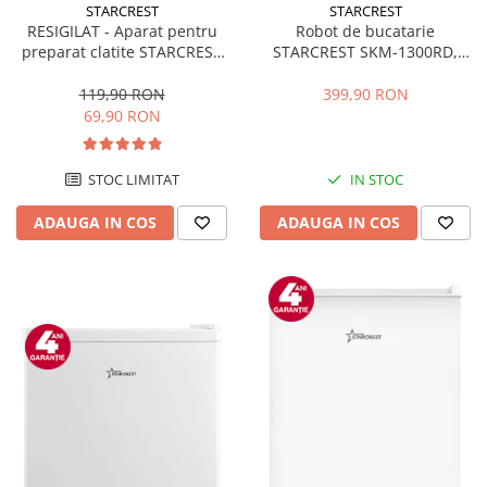
STARCREST
STARCREST
RESIGILAT - Aparat pentru
Robot de bucatarie
preparat clatite STARCREST
STARCREST SKM-1300RD,
SCM-3212, 1200W, Placa cu
1300W, Bol 5.2 L Inox, 4
invelis ceramic antiaderent,
Accesorii, 10 Viteze + Pulse,
119,90 RON
399,90 RON
30 cm, Inox / Negru
Angrenaje metalice, Rosu
69,90 RON
STOC LIMITAT
IN STOC
ADAUGA IN COS
ADAUGA IN COS