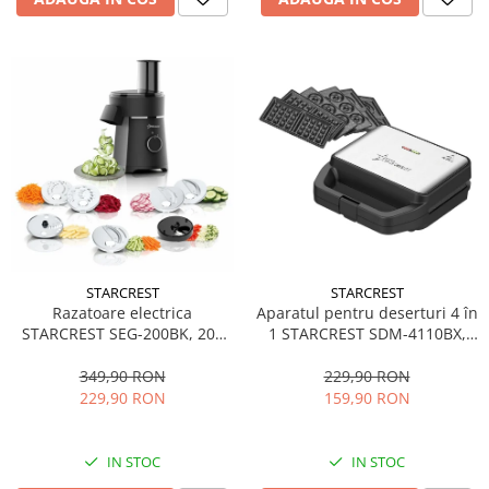
STARCREST
STARCREST
Aparatul pentru deserturi 4 în
Razatoare electrica
1 STARCREST SDM-4110BX,
STARCREST SEG-200BK, 200
800W, placi detasabile cu
W, 7 moduri de taiere, Negru
invelis ceramic pentru vafe,
229,90 RON
349,90 RON
nuci, gogosi si smile
159,90 RON
229,90 RON
sandwich, negru
IN STOC
IN STOC