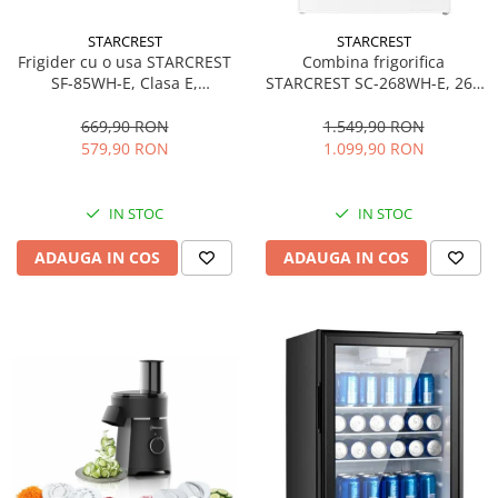
STARCREST
STARCREST
Frigider cu o usa STARCREST
Combina frigorifica
SF-85WH-E, Clasa E,
STARCREST SC-268WH-E, 268
Capacitate 85L, Iluminare
L, Clasa E, Less Frost,
interioara, Compartiment
Termostat reglabil, Iluminare
669,90 RON
1.549,90 RON
gheata, H 82 cm, Alb
LED, Picioare ajustabile, Usi
579,90 RON
1.099,90 RON
reversibile, H 178 cm, Alb
IN STOC
IN STOC
ADAUGA IN COS
ADAUGA IN COS