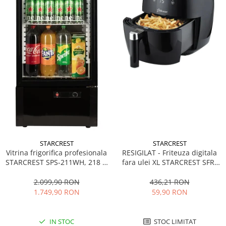
STARCREST
STARCREST
Vitrina frigorifica profesionala
RESIGILAT - Friteuza digitala
STARCREST SPS-211WH, 218 L,
fara ulei XL STARCREST SFR-
Termostat reglabil, Iluminare
3500, 1500 W, Cos 3.5 litri,
LED, H 141 cm, Negru
Termostat 80 - 200 °C, 8
2.099,90 RON
436,21 RON
programe predefinite, Negru
1.749,90 RON
59,90 RON
IN STOC
STOC LIMITAT