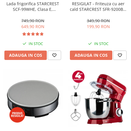
RESIGILAT - Friteuza cu aer
Lada frigorifica STARCREST
cald STARCREST SFR-9200BK,
SCF-99WHE, Clasa E,
1800 W, Cos Dublu, 9 litri,
Capacitate 99L, Sistem
Termostat 80 - 200 °C, 8
convertibil - functie frigider,
349,90 RON
749,90 RON
programe predefinite, Negru
Termostat reglabil, Alb
199,90 RON
649,90 RON
IN STOC
IN STOC
ADAUGA IN COS
ADAUGA IN COS