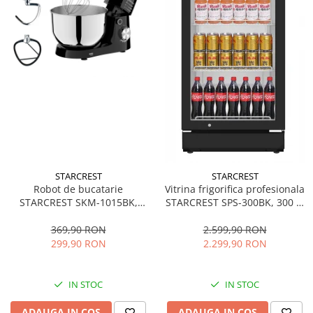
STARCREST
STARCREST
Robot de bucatarie
Vitrina frigorifica profesionala
STARCREST SKM-1015BK,
STARCREST SPS-300BK, 300 L,
1500 W, Bol 4.5 L Inox, 5
Termostat reglabil, Iluminare
Accesorii, 10 Viteze + Pulse,
LED, H 169.5 cm, Negru
369,90 RON
2.599,90 RON
Negru
299,90 RON
2.299,90 RON
IN STOC
IN STOC
ADAUGA IN COS
ADAUGA IN COS