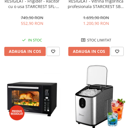
RESIGILAT - Frigider - Racitor
RESIGILAT - Vitrina frigorifica
cu o usa STARCREST SFL-
profesionala STARCREST SBC-
92WHE, Clasa E, Capacitate
160BK, 141 L, Termostat
92L, Iluminare interioara,H 83
reglabil, Iluminare LED, H 104
749,90 RON
1.699,90 RON
cm, Alb
cm, Negru
552,90 RON
1.200,90 RON
IN STOC
STOC LIMITAT
ADAUGA IN COS
ADAUGA IN COS