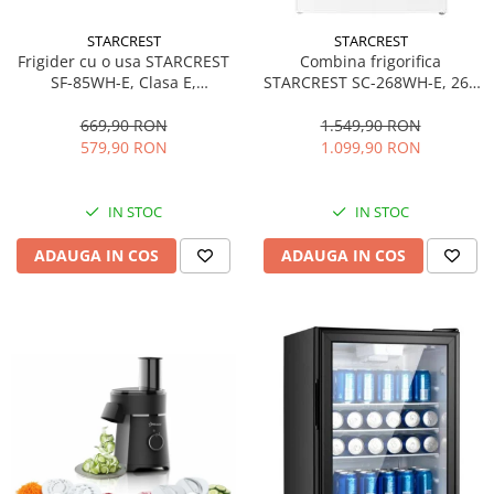
STARCREST
STARCREST
Frigider cu o usa STARCREST
Combina frigorifica
SF-85WH-E, Clasa E,
STARCREST SC-268WH-E, 268
Capacitate 85L, Iluminare
L, Clasa E, Less Frost,
interioara, Compartiment
Termostat reglabil, Iluminare
669,90 RON
1.549,90 RON
gheata, H 82 cm, Alb
LED, Picioare ajustabile, Usi
579,90 RON
1.099,90 RON
reversibile, H 178 cm, Alb
IN STOC
IN STOC
ADAUGA IN COS
ADAUGA IN COS