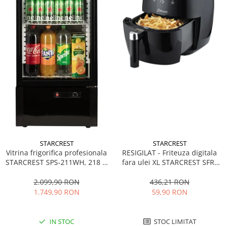
STARCREST
STARCREST
Vitrina frigorifica profesionala
RESIGILAT - Friteuza digitala
STARCREST SPS-211WH, 218 L,
fara ulei XL STARCREST SFR-
Termostat reglabil, Iluminare
3500, 1500 W, Cos 3.5 litri,
LED, H 141 cm, Negru
Termostat 80 - 200 °C, 8
2.099,90 RON
436,21 RON
programe predefinite, Negru
1.749,90 RON
59,90 RON
IN STOC
STOC LIMITAT