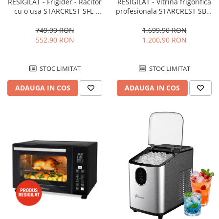
RESIGILAT - Frigider - Racitor
RESIGILAT - Vitrina frigorifica
cu o usa STARCREST SFL-
profesionala STARCREST SBC-
92WHE, Clasa E, Capacitate
160BK, 141 L, Termostat
92L, Iluminare interioara,H 83
reglabil, Iluminare LED, H 104
749,90 RON
1.699,90 RON
cm, Alb
cm, Negru
552,90 RON
1.200,90 RON
STOC LIMITAT
STOC LIMITAT
ADAUGA IN COS
ADAUGA IN COS