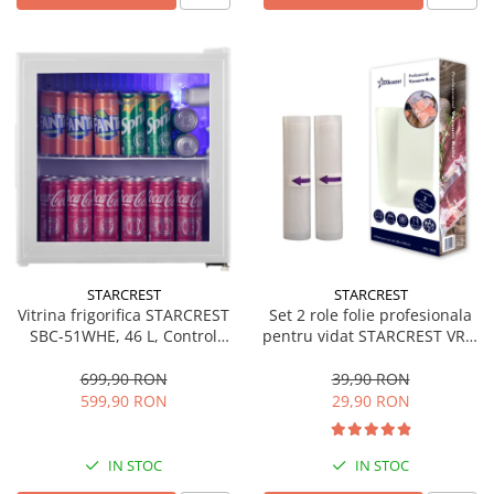
STARCREST
STARCREST
Vitrina frigorifica STARCREST
Set 2 role folie profesionala
SBC-51WHE, 46 L, Control
pentru vidat STARCREST VRL-
temperatura, Usa sticla, H
2850, 28 x 500 cm, rezistente,
48.8 cm, Alb
reutilizabile, sous vide,
699,90 RON
39,90 RON
lavabile in masina de spalat,
599,90 RON
29,90 RON
fara BPA, transparent
IN STOC
IN STOC