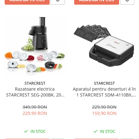
STARCREST
STARCREST
Aparatul pentru deserturi 4 în
Razatoare electrica
1 STARCREST SDM-4110BX,
STARCREST SEG-200BK, 200
800W, placi detasabile cu
W, 7 moduri de taiere, Negru
invelis ceramic pentru vafe,
229,90 RON
349,90 RON
nuci, gogosi si smile
159,90 RON
229,90 RON
sandwich, negru
IN STOC
IN STOC