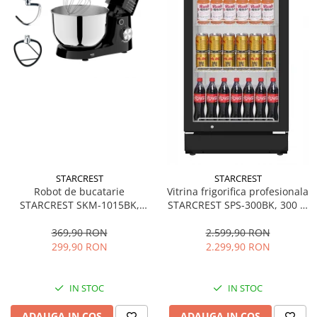
STARCREST
STARCREST
Robot de bucatarie
Vitrina frigorifica profesionala
STARCREST SKM-1015BK,
STARCREST SPS-300BK, 300 L,
1500 W, Bol 4.5 L Inox, 5
Termostat reglabil, Iluminare
Accesorii, 10 Viteze + Pulse,
LED, H 169.5 cm, Negru
369,90 RON
2.599,90 RON
Negru
299,90 RON
2.299,90 RON
IN STOC
IN STOC
ADAUGA IN COS
ADAUGA IN COS