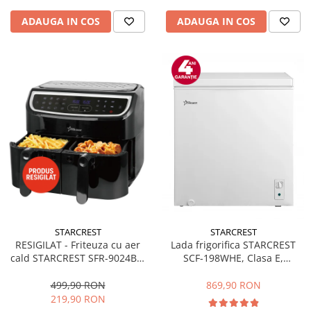
ADAUGA IN COS
ADAUGA IN COS
STARCREST
STARCREST
RESIGILAT - Friteuza cu aer
Lada frigorifica STARCREST
cald STARCREST SFR-9024BK,
SCF-198WHE, Clasa E,
2400 W, Cos Dublu, 9 litri,
Capacitate 198L, Sistem
Termostat 80 - 200 °C, 12
convertibil - functie frigider,
499,90 RON
869,90 RON
programe, Negru
Termostat reglabil, Alb
219,90 RON