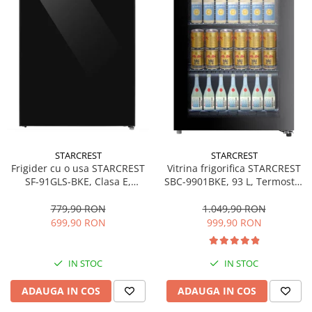
STARCREST
STARCREST
Frigider cu o usa STARCREST
Vitrina frigorifica STARCREST
SF-91GLS-BKE, Clasa E,
SBC-9901BKE, 93 L, Termostat
Capacitate 91L, Iluminare
reglabil, Iluminare LED, Usa
interioara, H 83 cm, Sticla
sticla, H 84.5 cm, Negru
779,90 RON
1.049,90 RON
Neagra
699,90 RON
999,90 RON
IN STOC
IN STOC
ADAUGA IN COS
ADAUGA IN COS