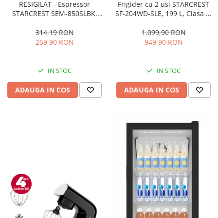
RESIGILAT - Espressor
Frigider cu 2 usi STARCREST
STARCREST SEM-850SLBK,
SF-204WD-SLE, 199 L, Clasa E,
850W, 20 bar, rezervor
Dozator Apa, Iluminare LED,
detasabil 1.5L, dispozitiv
Termostat Ajustabil, Usi
314,19 RON
1.099,90 RON
spumare, filtru dublu din
reversibile, H 143 cm, Argintiu
259,90 RON
949,90 RON
inox, Negru/Inox
IN STOC
IN STOC
ADAUGA IN COS
ADAUGA IN COS