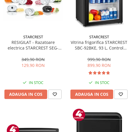
STARCREST
STARCREST
RESIGILAT - Razatoare
Vitrina frigorifica STARCREST
electrica STARCREST SEG-
SBC-92BKE, 93 L, Control
200BK, 200 W, 7 moduri de
temperatura, Usa sticla, H
taiere, Negru
83.2 cm, Negru
349,90 RON
999,90 RON
129,90 RON
899,90 RON
IN STOC
IN STOC
ADAUGA IN COS
ADAUGA IN COS