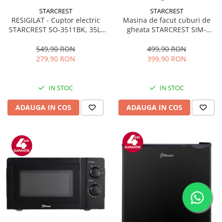
STARCREST
STARCREST
RESIGILAT - Cuptor electric
Masina de facut cuburi de
STARCREST SO-3511BK, 35L,
gheata STARCREST SIM-
1500W, Rotisor, Convectie, 12
1125IX, Capacitate 11-
Programe predefinite,
12Kg/24h, Cos gheata
549,90 RON
499,90 RON
Interfata digitala, Negru
detasabil, Rezervor apa 0.8 l,
279,90 RON
399,90 RON
Inox
IN STOC
IN STOC
ADAUGA IN COS
ADAUGA IN COS