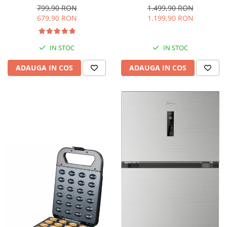
interioara, H 84 cm, Negru
Iluminare LED, Termostat
799,90 RON
1.499,90 RON
Reglabil, H 147 cm, Negru
679,90 RON
1.199,90 RON
IN STOC
IN STOC
ADAUGA IN COS
ADAUGA IN COS