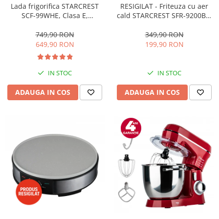
RESIGILAT - Friteuza cu aer
Lada frigorifica STARCREST
cald STARCREST SFR-9200BK,
SCF-99WHE, Clasa E,
1800 W, Cos Dublu, 9 litri,
Capacitate 99L, Sistem
Termostat 80 - 200 °C, 8
convertibil - functie frigider,
349,90 RON
749,90 RON
programe predefinite, Negru
Termostat reglabil, Alb
199,90 RON
649,90 RON
IN STOC
IN STOC
ADAUGA IN COS
ADAUGA IN COS