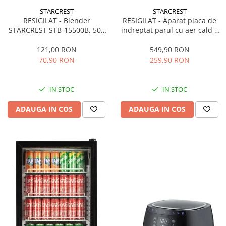
STARCREST
STARCREST
RESIGILAT - Blender
RESIGILAT - Aparat placa de
STARCREST STB-15500B, 500
indreptat parul cu aer cald 2
W, 1.5 l, 2 viteze + functie
in 1 STARCREST SHS-1300PK,
Pulse, Negru
1300 W, Uscare si indreptare,
121,00 RON
549,90 RON
Afisaj LCD, Tehnologie cu ioni
70,90 RON
259,90 RON
negativi, 5 Moduri de
temperatura, 3 Viteze, Roz
IN STOC
IN STOC
ADAUGA IN COS
ADAUGA IN COS