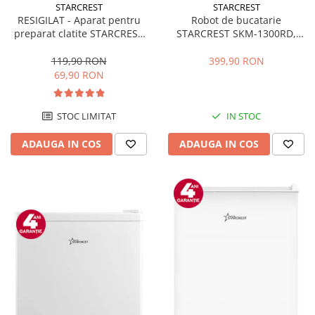
STARCREST
STARCREST
RESIGILAT - Aparat pentru
Robot de bucatarie
preparat clatite STARCREST
STARCREST SKM-1300RD,
SCM-3212, 1200W, Placa cu
1300W, Bol 5.2 L Inox, 4
invelis ceramic antiaderent,
Accesorii, 10 Viteze + Pulse,
119,90 RON
399,90 RON
30 cm, Inox / Negru
Angrenaje metalice, Rosu
69,90 RON
STOC LIMITAT
IN STOC
ADAUGA IN COS
ADAUGA IN COS