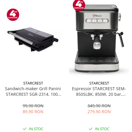
STARCREST
STARCREST
Sandwich-maker Grill Panini
Espressor STARCREST SEM-
STARCREST SGR-2314, 1000
850SLBK, 850W, 20 bar,
W, Placi nonaderente,
rezervor detasabil 1.5L,
Deschidere 180°, Suprafata
dispozitiv spumare, filtru
99,90 RON
349,90 RON
de gatire 23 x 14 cm, Negru
dublu din inox, Negru/Inox
89,90 RON
279,90 RON
IN STOC
IN STOC