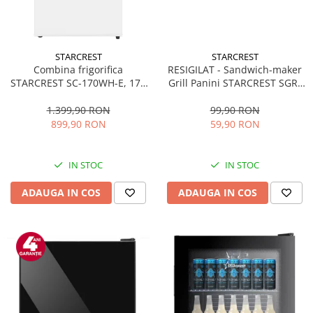
STARCREST
STARCREST
Combina frigorifica
RESIGILAT - Sandwich-maker
STARCREST SC-170WH-E, 170
Grill Panini STARCREST SGR-
L, Clasa E, Less Frost,
2314, 1000 W, Placi
Termostat reglabil, Iluminare
nonaderente, Deschidere
1.399,90 RON
99,90 RON
LED, Picioare ajustabile, Usi
180°, Suprafata de gatire 23 x
899,90 RON
59,90 RON
reversibile, H 151.8 cm, Alb
14 cm, Negru
IN STOC
IN STOC
ADAUGA IN COS
ADAUGA IN COS