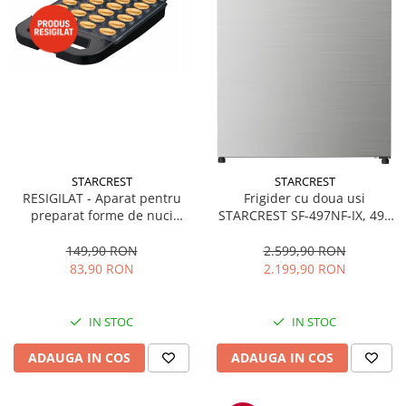
STARCREST
STARCREST
RESIGILAT - Aparat pentru
Frigider cu doua usi
preparat forme de nuci
STARCREST SF-497NF-IX, 497
STARCREST SNM-4024BX, 24
L, Full NoFrost, Compresor
forme, 1400W, Indicator
Inverter, Clasa E, Display,
149,90 RON
2.599,90 RON
luminos, Placi antiaderente,
Functie super racire, Blocare
83,90 RON
2.199,90 RON
Negru/Inox
acces copii, H 175 cm, Inox
IN STOC
IN STOC
ADAUGA IN COS
ADAUGA IN COS